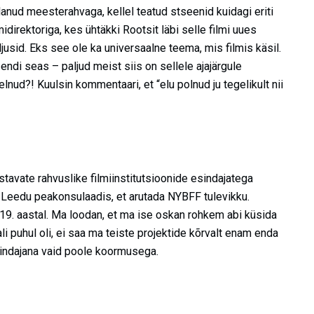
lanud meesterahvaga, kellel teatud stseenid kuidagi eriti
direktoriga, kes ühtäkki Rootsit läbi selle filmi uues
ljusid. Eks see ole ka universaalne teema, mis filmis käsil.
endi seas – paljud meist siis on sellele ajajärgule
elnud?! Kuulsin kommentaari, et “elu polnud ju tegelikult nii
astavate rahvuslike filmiinstitutsioonide esindajatega
 Leedu peakonsulaadis, et arutada NYBFF tulevikku.
019. aastal. Ma loodan, et ma ise oskan rohkem abi küsida
li puhul oli, ei saa ma teiste projektide kõrvalt enam enda
iesindajana vaid poole koormusega.