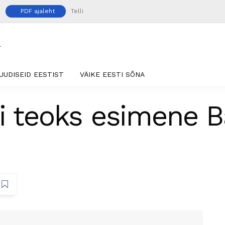
PDF ajaleht
Telli
UUDISEID EESTIST
VÄIKE EESTI SÕNA
i teoks esimene Ba