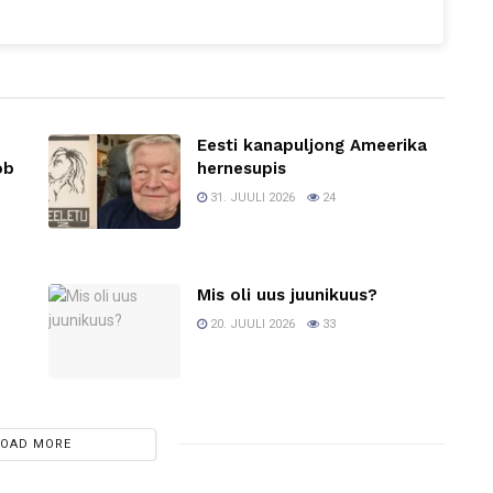
Eesti kanapuljong Ameerika
ob
hernesupis
31. JUULI 2026
24
Mis oli uus juunikuus?
20. JUULI 2026
33
LOAD MORE