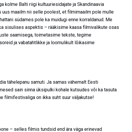
a kolme Balti riigi kultuuriesidajate ja Skandinaavia
 uus maailm nii selle poolest, et filmimaailm pole mulle
Manhattani südames pole ka muidugi enne korraldanud. Me
 ka sisulises aspektis – rääkisime kaasa filmivalikute osas
guste saamisega, toimetasime tekste, tegime
reid ja vabatahtlikke ja loomulikult lõikasime
meedia tähelepanu samuti. Ja samas vähemalt Eesti
imesed sain sinna üksipulki kohale kutsudes või ka tasuta
 filmifestivaliga on ikka suht suur väljakutse!
oone – selles filmis tundsid end ära väga erinevad