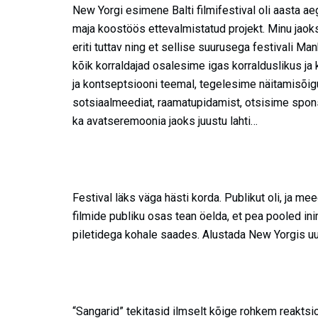
New Yorgi esimene Balti filmifestival oli aasta aeg
maja koostöös ettevalmistatud projekt. Minu jaoks
eriti tuttav ning et sellise suurusega festivali 
kõik korraldajad osalesime igas korralduslikus ja
ja kontseptsiooni teemal, tegelesime näitamisõi
sotsiaalmeediat, raamatupidamist, otsisime sponso
ka avatseremoonia jaoks juustu lahti…
Festival läks väga hästi korda. Publikut oli, ja 
filmide publiku osas tean öelda, et pea pooled in
piletidega kohale saades. Alustada New Yorgis uue
“Sangarid” tekitasid ilmselt kõige rohkem reaktsi