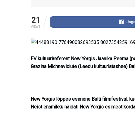
21
Jaga
VIEWS
EV kultuurireferent New Yorgis Jaanika Peerna (pa
Grazina Michneviciute (Leedu kultuuriatashee) Balt
New Yorgis lõppes esimene Balti filmifestival, kus
Neist enamikku näidati New Yorgis esimest korda