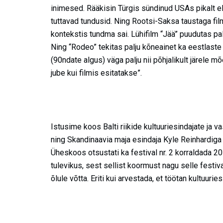
inimesed. Rääkisin Türgis sündinud USAs pikalt e
tuttavad tundusid. Ning Rootsi-Saksa taustaga filmi
kontekstis tundma sai. Lühifilm “Jää” puudutas pa
Ning “Rodeo” tekitas palju kõneainet ka eestlaste 
(90ndate algus) väga palju nii põhjalikult järele mõ
jube kui filmis esitatakse”.
Istusime koos Balti riikide kultuuriesindajate ja v
ning Skandinaavia maja esindaja Kyle Reinhardiga
Üheskoos otsustati ka festival nr. 2 korraldada 2
tulevikus, sest sellist koormust nagu selle festiva
õlule võtta. Eriti kui arvestada, et töötan kultuur