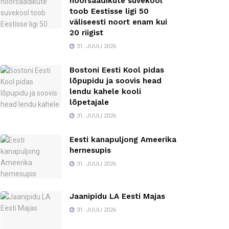
noorsaadikute suvekool
toob Eestisse ligi 50
väliseesti noort enam kui
20 riigist
31. JUULI 2026
Bostoni Eesti Kool pidas
lõpupidu ja soovis head
lendu kahele kooli
lõpetajale
31. JUULI 2026
Eesti kanapuljong Ameerika
hernesupis
31. JUULI 2026
Jaanipidu LA Eesti Majas
31. JUULI 2026