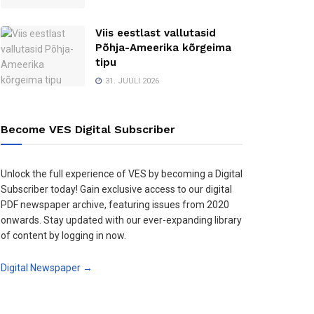
Viis eestlast vallutasid
Põhja-Ameerika kõrgeima
tipu
31. JUULI 2026
Become VES Digital Subscriber
Unlock the full experience of VES by becoming a Digital
Subscriber today! Gain exclusive access to our digital
PDF newspaper archive, featuring issues from 2020
onwards. Stay updated with our ever-expanding library
of content by logging in now.
Digital Newspaper →