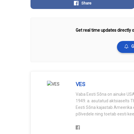
Share
Get real time updates directly o
G
VES
Vaba Eesti Sõna on ainuke USA-
1949. a. asutatud aktsiaselts 
Eesti Sõna kajastab Ameerika e
põlvedele ning toetab eesti keel