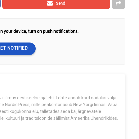
Send
n your device, turn on push notifications.
ET NOTIFIED
s ilmuv eestikeelne ajaleht. Lehte annab kord nädalas välja
The Nordic Press, mille peakontor asub New Yorgi linnas. Vaba
esti kogukonna elu, talletades seda ka järgnevatele
e, kultuuri ja traditsioonide säilimist Ameerika Ühendriikides.