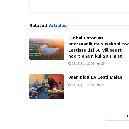
Related
Articles
Global Estonian
noorsaadikute suvekool to
Eestisse ligi 50 väliseesti
noort enam kui 20 riigist
31. JUULI 2026
23
Jaanipidu LA Eesti Majas
31. JUULI 2026
24