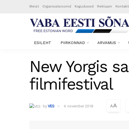
Meist
Organisatsioonid
Kogudused
Reklaam
Kontakt
ESILEHT
PIIRKONNAD
ARVAMUS
New Yorgis sa
filmifestival
A
by
VES
4. november 2018
A