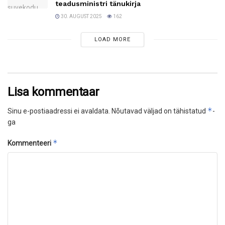
teadusministri tänukirja
30. AUGUST 2025
162
LOAD MORE
Lisa kommentaar
*
Sinu e-postiaadressi ei avaldata.
Nõutavad väljad on tähistatud
-
ga
*
Kommenteeri