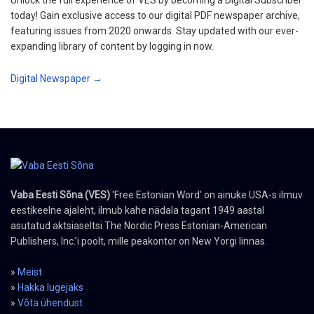
today! Gain exclusive access to our digital PDF newspaper archive,
featuring issues from 2020 onwards. Stay updated with our ever-
expanding library of content by logging in now.
Digital Newspaper →
Vaba Eesti Sõna (VES)
'Free Estonian Word' on ainuke USA-s ilmuv
eestikeelne ajaleht, ilmub kahe nädala tagant 1949 aastal
asutatud aktsiaseltsi The Nordic Press Estonian-American
Publishers, Inc.’i poolt, mille peakontor on New Yorgi linnas.
»
Meist
»
Hakka lugejaks
»
Võta ühendust