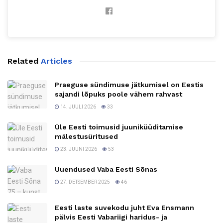
Related
Articles
Praeguse sündimuse jätkumisel on Eestis
sajandi lõpuks poole vähem rahvast
14. JUULI 2026
33
Üle Eesti toimusid juuniküüditamise
mälestusüritused
23. JUUNI 2026
53
Uuendused Vaba Eesti Sõnas
27. DETSEMBER 2025
46
Eesti laste suvekodu juht Eva Ensmann
pälvis Eesti Vabariigi haridus- ja