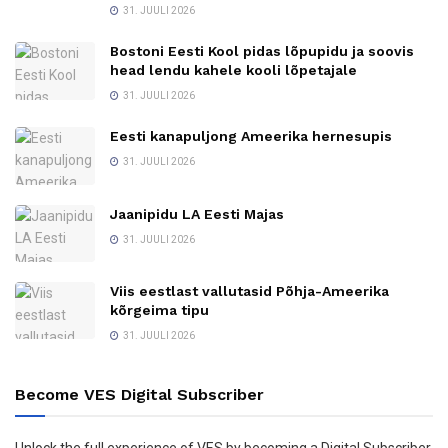
31. JUULI 2026
Bostoni Eesti Kool pidas lõpupidu ja soovis
head lendu kahele kooli lõpetajale
31. JUULI 2026
Eesti kanapuljong Ameerika hernesupis
31. JUULI 2026
Jaanipidu LA Eesti Majas
31. JUULI 2026
Viis eestlast vallutasid Põhja-Ameerika
kõrgeima tipu
31. JUULI 2026
Become VES Digital Subscriber
Unlock the full experience of VES by becoming a Digital Subscriber