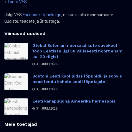
»
Toeta VES
Jälgi VES
Facebook'i lehekülge
, et kursis olla meie viimaste
uudiste, teadete ja üritustega.
Viimased uudised
Global Estonian noorsaadikute suvekool
toob Eestisse ligi 50 väliseesti noort enam
kui 20 riigist
31. JUULI 2026
Bostoni Eesti Kool pidas lõpupidu ja soovis
head lendu kahele kooli lõpetajale
31. JUULI 2026
Eesti kanapuljong Ameerika hernesupis
31. JUULI 2026
Meie toetajad