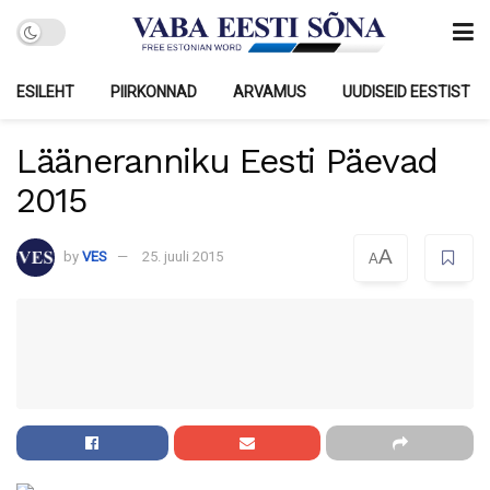
ESILEHT
PIIRKONNAD
ARVAMUS
UUDISEID EESTIST
Lääneranniku Eesti Päevad
2015
A
by
VES
25. juuli 2015
A