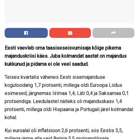
Eesti vaevleb oma taasiseseisvumisaja kõige pikema
majanduskriisi käes. Juba kolmandat aastat on majandus
kukkunud ja pidama ei ole veel saadud.
Teises kvartalis vähenes Eesti sisemajanduse
kogutoodang 1,7 protsenti, millega oldi Euroopa Liidus
esimesed, järgnemas Iirimaa 1,4; Läti 0,4 ja Saksamaa 0,1
protsendiga. Leedulastel näiteks oli majanduskasv 1,4
protsenti, millega oldi Hispaania ja Portugali järel kolmandal
kohal.
Kui euroalal oli inflatsioon 2,6 protsenti, siis Eestis 3,5,
millega jäime alla vaid Belgia 5,5 protsendilisele