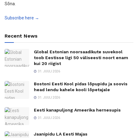
Sõna.
Subscribe here →
Recent News
Global Estonian noorsaadikute suvekool
toob Eestisse ligi 50 väliseesti noort enam
kui 20 riigist
31. JUULI 2026
Bostoni Eesti Kool pidas lõpupidu ja soovis
head lendu kahele kooli lõpetajale
31. JUULI 2026
Eesti kanapuljong Ameerika hernesupis
31. JUULI 2026
Jaanipidu LA Eesti Majas