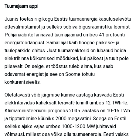
Tuumajaam appi
Juunis toetas riigikogu Eestis tuumaenergia kasutuselevõtu
ettevalmistamist ja selleks sobiva õigusraamistiku loomist.
Põhjanaabritel annavad tuumajaamad umbes 41 protsenti
energiatoodangust. Samal ajal käib hoogne päikese- ja
tuuleparkide ehitus. Just tuumareaktorid on lubanud hoida
elektrihinna kõikumised mõõdukad, kui päikest ja tuult pole
piisavalt. On selge, et tööstus tuleb sinna, kus saab
odavamat energiat ja see on Soome tohutu
konkurentsieelis.
Oletatavasti võib järgmise kümne aastaga kasvada Eesti
elektritarvidus kaheksalt teravatt-tunnilt umbes 12 TWh-le.
Kliimaministeeriumi prognoos 2035. aastaks on 10-16 TWh
ja tipptarbimine küüniks 2000 megavatini. Seega on Eestil
selleks ajaks vajas umbes 1000-1200 MW juhitavaid
võimsusi, millest osa võiks olla tuumaenergia. Eesti vajaks