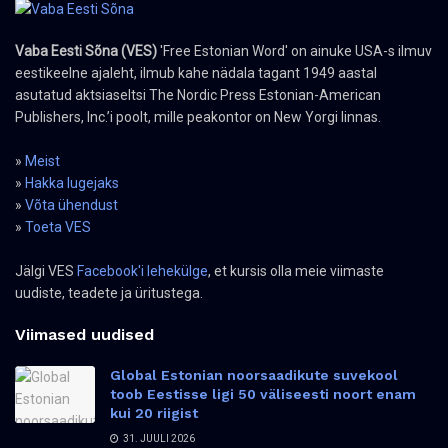
Vaba Eesti Sõna (VES)
'Free Estonian Word' on ainuke USA-s ilmuv
eestikeelne ajaleht, ilmub kahe nädala tagant 1949 aastal
asutatud aktsiaseltsi The Nordic Press Estonian-American
Publishers, Inc.’i poolt, mille peakontor on New Yorgi linnas.
»
Meist
»
Hakka lugejaks
»
Võta ühendust
»
Toeta VES
Jälgi VES
Facebook'i lehekülge
, et kursis olla meie viimaste
uudiste, teadete ja üritustega.
Viimased uudised
Global Estonian noorsaadikute suvekool
toob Eestisse ligi 50 väliseesti noort enam
kui 20 riigist
31. JUULI 2026