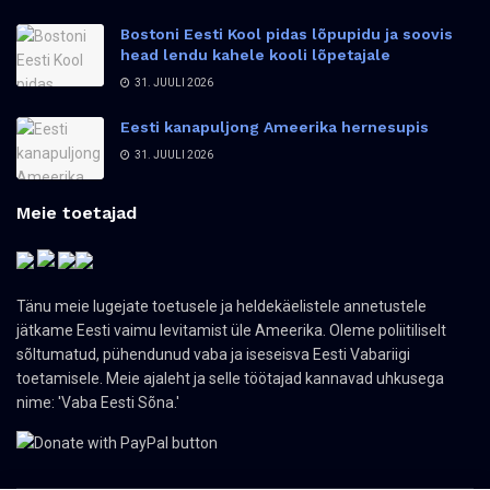
Bostoni Eesti Kool pidas lõpupidu ja soovis
head lendu kahele kooli lõpetajale
31. JUULI 2026
Eesti kanapuljong Ameerika hernesupis
31. JUULI 2026
Meie toetajad
Tänu meie lugejate toetusele ja heldekäelistele annetustele
jätkame Eesti vaimu levitamist üle Ameerika. Oleme poliitiliselt
sõltumatud, pühendunud vaba ja iseseisva Eesti Vabariigi
toetamisele. Meie ajaleht ja selle töötajad kannavad uhkusega
nime: 'Vaba Eesti Sõna.'