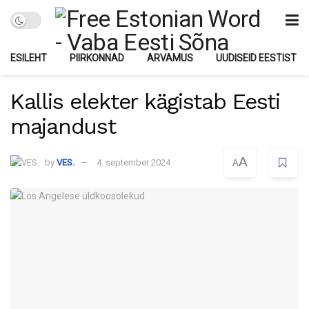
ESILEHT
PIIRKONNAD
ARVAMUS
UUDISEID EESTIST
Kallis elekter kägistab Eesti
majandust
A
by
VES.
4. september 2024
A