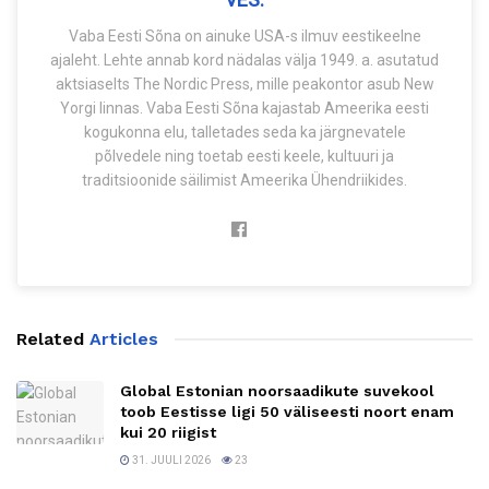
Vaba Eesti Sõna on ainuke USA-s ilmuv eestikeelne
ajaleht. Lehte annab kord nädalas välja 1949. a. asutatud
aktsiaselts The Nordic Press, mille peakontor asub New
Yorgi linnas. Vaba Eesti Sõna kajastab Ameerika eesti
kogukonna elu, talletades seda ka järgnevatele
põlvedele ning toetab eesti keele, kultuuri ja
traditsioonide säilimist Ameerika Ühendriikides.
Related
Articles
Global Estonian noorsaadikute suvekool
toob Eestisse ligi 50 väliseesti noort enam
kui 20 riigist
31. JUULI 2026
23