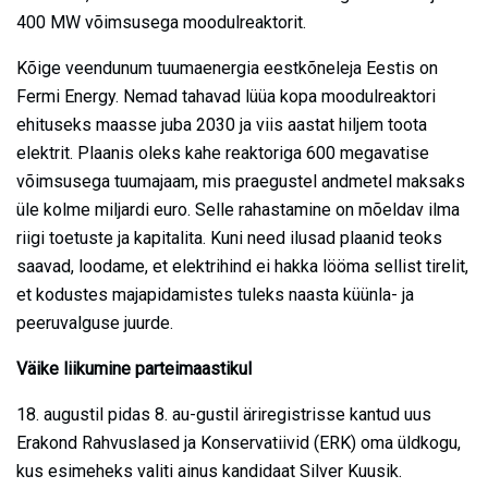
400 MW võimsusega moodulreaktorit.
Kõige veendunum tuumaenergia eestkõneleja Eestis on
Fermi Energy. Nemad tahavad lüüa kopa moodulreaktori
ehituseks maasse juba 2030 ja viis aastat hiljem toota
elektrit. Plaanis oleks kahe reaktoriga 600 megavatise
võimsusega tuumajaam, mis praegustel andmetel maksaks
üle kolme miljardi euro. Selle rahastamine on mõeldav ilma
riigi toetuste ja kapitalita. Kuni need ilusad plaanid teoks
saavad, loodame, et elektrihind ei hakka lööma sellist tirelit,
et kodustes majapidamistes tuleks naasta küünla- ja
peeruvalguse juurde.
Väike liikumine parteimaastikul
18. augustil pidas 8. au-gustil äriregistrisse kantud uus
Erakond Rahvuslased ja Konservatiivid (ERK) oma üldkogu,
kus esimeheks valiti ainus kandidaat Silver Kuusik.