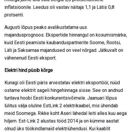
inflatsioonile. Leedus oli vastav näitaja 1,1 ja Lätis 0,8
protsenti.
Augusti lõpus peaks avalikustatama uus
majandusprognoos. Ekspertide hinnangul on kosumismärke,
kuid Eesti peamiste kaubanduspartnerite Soome, Rootsi,
Läti ja Saksamaa majandused on veel nõrgad. Jätkuvalt on
vähenenud Eesti eksport.
Elektri hind püsib kõrge
Kunagi oli Eesti päris arvestatav elektri eksportöör, nüüd
ostame elektrit sageli hingehinnaga sisse. See on andnud
tuntava hoobi Eesti konkurentsivõimele. Jaanuari lõpus
lülitus välja oluline EstLink 2 elektrikaabel, mis ühendab
meid Soomega. Rikke koht Aseri lähedal leiti alles kuu aega
hiljem. Est-Link 2 alustas tööd 2014 ja on kümme aastat
olnud üks töökindlamaid elektriühendusi. Kui kaablit