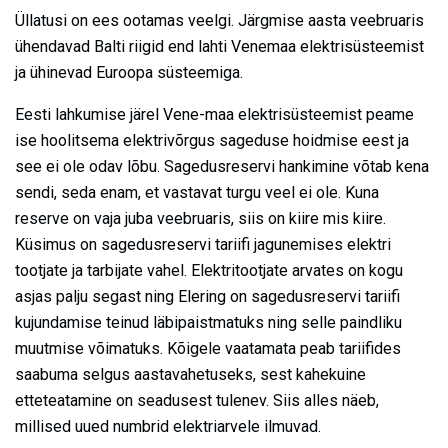
Üllatusi on ees ootamas veelgi. Järgmise aasta veebruaris
ühendavad Balti riigid end lahti Venemaa elektrisüsteemist
ja ühinevad Euroopa süsteemiga.
Eesti lahkumise järel Vene-maa elektrisüsteemist peame
ise hoolitsema elektrivõrgus sageduse hoidmise eest ja
see ei ole odav lõbu. Sagedusreservi hankimine võtab kena
sendi, seda enam, et vastavat turgu veel ei ole. Kuna
reserve on vaja juba veebruaris, siis on kiire mis kiire.
Küsimus on sagedusreservi tariifi jagunemises elektri
tootjate ja tarbijate vahel. Elektritootjate arvates on kogu
asjas palju segast ning Elering on sagedusreservi tariifi
kujundamise teinud läbipaistmatuks ning selle paindliku
muutmise võimatuks. Kõigele vaatamata peab tariifides
saabuma selgus aastavahetuseks, sest kahekuine
etteteatamine on seadusest tulenev. Siis alles näeb,
millised uued numbrid elektriarvele ilmuvad.