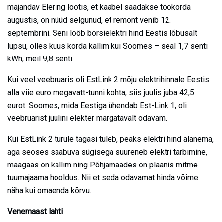
majandav Elering lootis, et kaabel saadakse töökorda
augustis, on nüüd selgunud, et remont venib 12.
septembrini. Seni lööb börsielektri hind Eestis lõbusalt
lupsu, olles kuus korda kallim kui Soomes – seal 1,7 senti
kWh, meil 9,8 senti.
Kui veel veebruaris oli EstLink 2 mõju elektrihinnale Eestis
alla viie euro megavatt-tunni kohta, siis juulis juba 42,5
eurot. Soomes, mida Eestiga ühendab Est-Link 1, oli
veebruarist juulini elekter märgatavalt odavam.
Kui EstLink 2 turule tagasi tuleb, peaks elektri hind alanema,
aga seoses saabuva sügisega suureneb elektri tarbimine,
maagaas on kallim ning Põhjamaades on plaanis mitme
tuumajaama hooldus. Nii et seda odavamat hinda võime
näha kui omaenda kõrvu.
Venemaast lahti