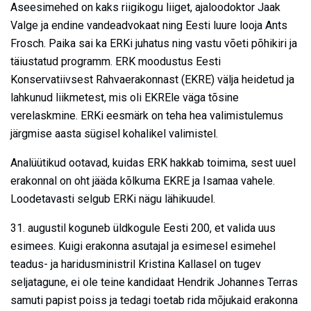
Aseesimehed on kaks riigikogu liiget, ajaloodoktor Jaak
Valge ja endine vandeadvokaat ning Eesti luure looja Ants
Frosch. Paika sai ka ERKi juhatus ning vastu võeti põhikiri ja
täiustatud programm. ERK moodustus Eesti
Konservatiivsest Rahvaerakonnast (EKRE) välja heidetud ja
lahkunud liikmetest, mis oli EKREle väga tõsine
verelaskmine. ERKi eesmärk on teha hea valimistulemus
järgmise aasta sügisel kohalikel valimistel.
Analüütikud ootavad, kuidas ERK hakkab toimima, sest uuel
erakonnal on oht jääda kõlkuma EKRE ja Isamaa vahele.
Loodetavasti selgub ERKi nägu lähikuudel.
31. augustil koguneb üldkogule Eesti 200, et valida uus
esimees. Kuigi erakonna asutajal ja esimesel esimehel
teadus- ja haridusministril Kristina Kallasel on tugev
seljatagune, ei ole teine kandidaat Hendrik Johannes Terras
samuti papist poiss ja tedagi toetab rida mõjukaid erakonna