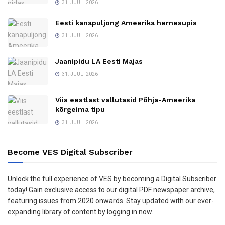
31. JUULI 2026
Eesti kanapuljong Ameerika hernesupis
31. JUULI 2026
Jaanipidu LA Eesti Majas
31. JUULI 2026
Viis eestlast vallutasid Põhja-Ameerika
kõrgeima tipu
31. JUULI 2026
Become VES Digital Subscriber
Unlock the full experience of VES by becoming a Digital Subscriber
today! Gain exclusive access to our digital PDF newspaper archive,
featuring issues from 2020 onwards. Stay updated with our ever-
expanding library of content by logging in now.