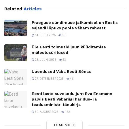
Related
Articles
Praeguse sündimuse jätkumisel on Eestis
sajandi lõpuks poole vähem rahvast
14. JUULI 2026
35
Üle Eesti toimusid juuniküüditamise
mälestusüritused
23. JUUNI 2026
53
Uuendused Vaba Eesti Sõnas
27. DETSEMBER 2025
46
Eesti laste suvekodu juht Eva Ensmann
pälvis Eesti Vabariigi haridus- ja
teadusministri tänukirja
30. AUGUST 2025
162
LOAD MORE