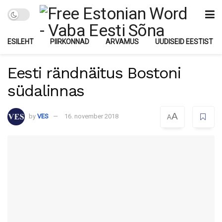
ESILEHT
PIIRKONNAD
ARVAMUS
UUDISEID EESTIST
Eesti rändnäitus Bostoni
südalinnas
A
by
VES
16. november 2018
A