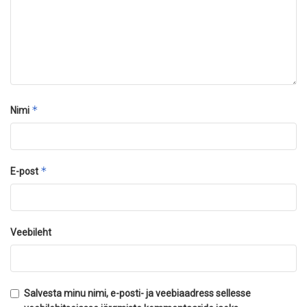
*
Nimi
*
E-post
Veebileht
Salvesta minu nimi, e-posti- ja veebiaadress sellesse