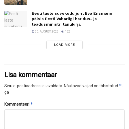
Eesti laste suvekodu juht Eva Ensmann
pälvis Eesti Vabariigi haridus- ja
teadusministri tänukirja
30. AUGUST 2025
162
LOAD MORE
Lisa kommentaar
*
Sinu e-postiaadressi ei avaldata.
Nõutavad väljad on tähistatud
-
ga
*
Kommenteeri