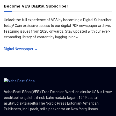
Become VES Digital Subscriber
Unlock the full experience of VES by becoming a Digital Subscriber
today! Gain exclusive access to our digital PDF newspaper archive,
featuring issues from 2020 onwards. Stay updated with our ever-
expanding library of content by logging in now.
Digital Newspaper →
Vaba Eesti Sõna (VES)
'Free Estonian Word' on ainuke USA-s ilmuv
eestikeelne ajaleht, ilmub kahe nädala tagant 1949 aastal
asutatud aktsiaseltsi The Nordic Press Estonian-American
Publishers, Inc.’i poolt, mille peakontor on New Yorgi linnas.