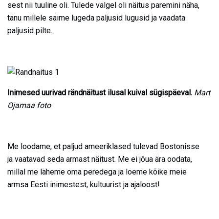
sest nii tuuline oli. Tulede valgel oli näitus paremini näha,
tänu millele saime lugeda paljusid lugusid ja vaadata
paljusid pilte.
Inimesed uurivad rändnäitust ilusal kuival sügispäeval.
Mart
Ojamaa foto
Me loodame, et paljud ameeriklased tulevad Bostonisse
ja vaatavad seda armast näitust. Me ei jõua ära oodata,
millal me läheme oma peredega ja loeme kõike meie
armsa Eesti inimestest, kultuurist ja ajaloost!