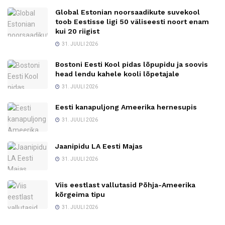
Global Estonian noorsaadikute suvekool
toob Eestisse ligi 50 väliseesti noort enam
kui 20 riigist
31. JUULI 2026
Bostoni Eesti Kool pidas lõpupidu ja soovis
head lendu kahele kooli lõpetajale
31. JUULI 2026
Eesti kanapuljong Ameerika hernesupis
31. JUULI 2026
Jaanipidu LA Eesti Majas
31. JUULI 2026
Viis eestlast vallutasid Põhja-Ameerika
kõrgeima tipu
31. JUULI 2026