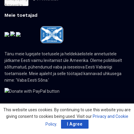
Meie toetajad
Tänu meie lugejate toetusele ja heldekäelistele annetustele
jätkame Eesti vaimu levitamist üle Ameerika. Oleme poliitiliselt
sõltumatud, pühendunud vaba ja iseseisva Eesti Vabariigi
toetamisele. Meie ajaleht ja selle töötajad kannavad uhkusega
nime: 'Vaba Eesti Sõna.'
This website uses cookies. By continuing to use this website you are
giving consent to cookies being used. Visit our
Privacy and Cookie
© 2024 The Nordic Press Estonian-American Publishers, Inc. All Rights
Reserved.
Policy
.
I Agree
Meist
Kontakt
Organisatsioonid
PDF ajaleht
Privacy Policy