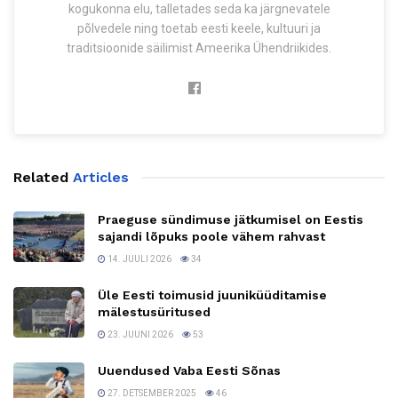
kogukonna elu, talletades seda ka järgnevatele
põlvedele ning toetab eesti keele, kultuuri ja
traditsioonide säilimist Ameerika Ühendriikides.
Related
Articles
Praeguse sündimuse jätkumisel on Eestis
sajandi lõpuks poole vähem rahvast
14. JUULI 2026
34
Üle Eesti toimusid juuniküüditamise
mälestusüritused
23. JUUNI 2026
53
Uuendused Vaba Eesti Sõnas
27. DETSEMBER 2025
46