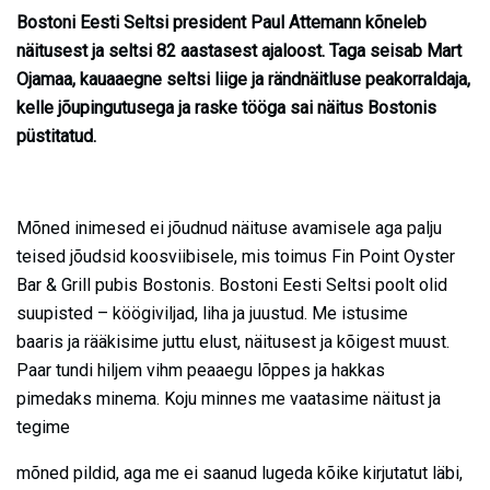
Bostoni Eesti Seltsi president Paul Attemann kõneleb
näitusest ja seltsi 82 aastasest ajaloost. Taga seisab Mart
Ojamaa, kauaaegne seltsi liige ja rändnäitluse peakorraldaja,
kelle jõupingutusega ja raske tööga sai näitus Bostonis
püstitatud.
Mõned inimesed ei jõudnud näituse avamisele aga palju
teised jõudsid koosviibisele, mis toimus Fin Point Oyster
Bar & Grill pubis Bostonis. Bostoni Eesti Seltsi poolt olid
suupisted – köögiviljad, liha ja juustud. Me istusime
baaris ja rääkisime juttu elust, näitusest ja kõigest muust.
Paar tundi hiljem vihm peaaegu lõppes ja hakkas
pimedaks minema. Koju minnes me vaatasime näitust ja
tegime
mõned pildid, aga me ei saanud lugeda kõike kirjutatut läbi,