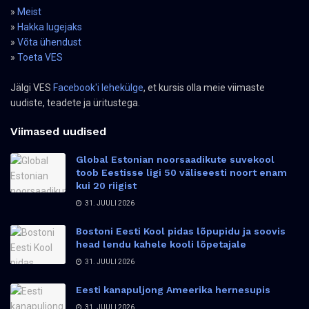
»
Meist
»
Hakka lugejaks
»
Võta ühendust
»
Toeta VES
Jälgi VES
Facebook'i lehekülge
, et kursis olla meie viimaste
uudiste, teadete ja üritustega.
Viimased uudised
Global Estonian noorsaadikute suvekool
toob Eestisse ligi 50 väliseesti noort enam
kui 20 riigist
31. JUULI 2026
Bostoni Eesti Kool pidas lõpupidu ja soovis
head lendu kahele kooli lõpetajale
31. JUULI 2026
Eesti kanapuljong Ameerika hernesupis
31. JUULI 2026