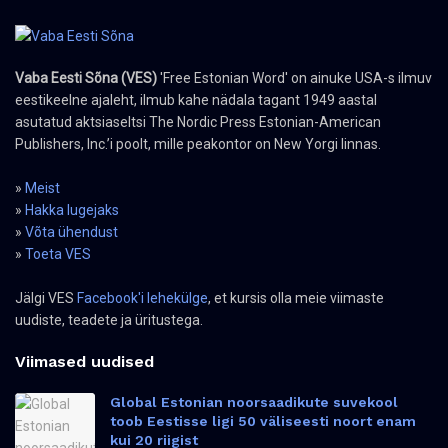
Vaba Eesti Sõna (VES)
'Free Estonian Word' on ainuke USA-s ilmuv
eestikeelne ajaleht, ilmub kahe nädala tagant 1949 aastal
asutatud aktsiaseltsi The Nordic Press Estonian-American
Publishers, Inc.’i poolt, mille peakontor on New Yorgi linnas.
»
Meist
»
Hakka lugejaks
»
Võta ühendust
»
Toeta VES
Jälgi VES
Facebook'i lehekülge
, et kursis olla meie viimaste
uudiste, teadete ja üritustega.
Viimased uudised
Global Estonian noorsaadikute suvekool
toob Eestisse ligi 50 väliseesti noort enam
kui 20 riigist