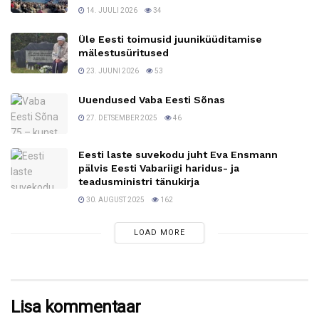
14. JUULI 2026
34
Üle Eesti toimusid juuniküüditamise
mälestusüritused
23. JUUNI 2026
53
Uuendused Vaba Eesti Sõnas
27. DETSEMBER 2025
46
Eesti laste suvekodu juht Eva Ensmann
pälvis Eesti Vabariigi haridus- ja
teadusministri tänukirja
30. AUGUST 2025
162
LOAD MORE
Lisa kommentaar