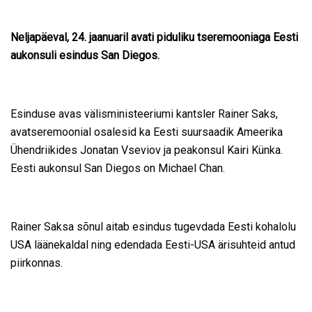
Neljapäeval, 24. jaanuaril avati piduliku tseremooniaga Eesti
aukonsuli esindus San Diegos.
Esinduse avas välisministeeriumi kantsler Rainer Saks,
avatseremoonial osalesid ka Eesti suursaadik Ameerika
Ühendriikides Jonatan Vseviov ja peakonsul Kairi Künka.
Eesti aukonsul San Diegos on Michael Chan.
Rainer Saksa sõnul aitab esindus tugevdada Eesti kohalolu
USA läänekaldal ning edendada Eesti-USA ärisuhteid antud
piirkonnas.