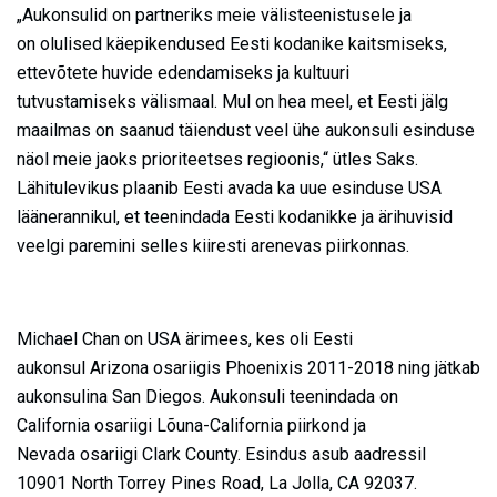
„Aukonsulid on partneriks meie välisteenistusele ja
on olulised käepikendused Eesti kodanike kaitsmiseks,
ettevõtete huvide edendamiseks ja kultuuri
tutvustamiseks välismaal. Mul on hea meel, et Eesti jälg
maailmas on saanud täiendust veel ühe aukonsuli esinduse
näol meie jaoks prioriteetses regioonis,“ ütles Saks.
Lähitulevikus plaanib Eesti avada ka uue esinduse USA
läänerannikul, et teenindada Eesti kodanikke ja ärihuvisid
veelgi paremini selles kiiresti arenevas piirkonnas.
Michael Chan on USA ärimees, kes oli Eesti
aukonsul Arizona osariigis Phoenixis 2011-2018 ning jätkab
aukonsulina San Diegos. Aukonsuli teenindada on
California osariigi Lõuna-California piirkond ja
Nevada osariigi Clark County. Esindus asub aadressil
10901
North Torrey Pines Road, La Jolla, CA 92037.