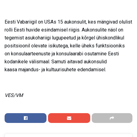
Eesti Vabariigil on USAs 15 aukonsulit, kes mängivad olulist
rolli Eesti huvide esindamisel riigis. Aukonsulite näol on
tegemist asukohariigi lugupeetud ja kõrgel ühiskondlikul
positsioonil olevate isikutega, kelle üheks funktsiooniks
on konsulaarteenuste ja konsulaarabi osutamine Eesti
kodanikele välismaal. Samuti aitavad aukonsulid
kaasa majandus- ja kultuurisuhete edendamisel.
VES/VM