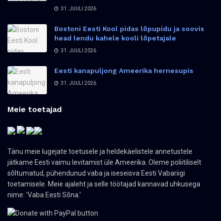
31. JUULI 2026
Bostoni Eesti Kool pidas lõpupidu ja soovis
head lendu kahele kooli lõpetajale
31. JUULI 2026
Eesti kanapuljong Ameerika hernesupis
31. JUULI 2026
Meie toetajad
Tänu meie lugejate toetusele ja heldekäelistele annetustele
jätkame Eesti vaimu levitamist üle Ameerika. Oleme poliitiliselt
sõltumatud, pühendunud vaba ja iseseisva Eesti Vabariigi
toetamisele. Meie ajaleht ja selle töötajad kannavad uhkusega
nime: 'Vaba Eesti Sõna.'