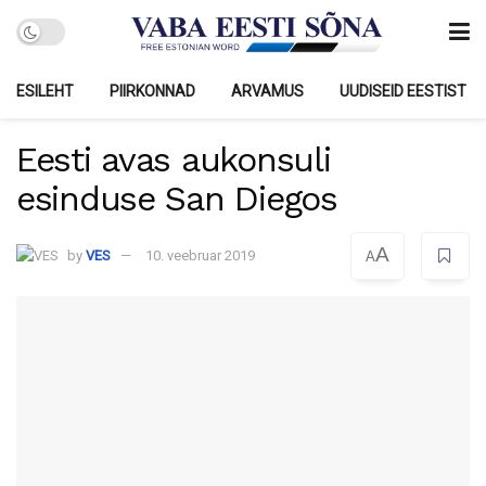
ESILEHT
PIIRKONNAD
ARVAMUS
UUDISEID EESTIST
Eesti avas aukonsuli
esinduse San Diegos
A
by
VES
10. veebruar 2019
A