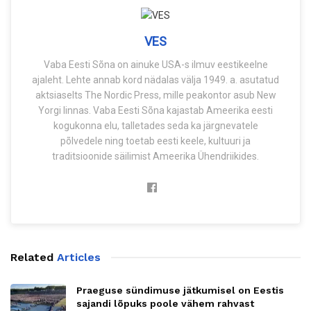
VES
Vaba Eesti Sõna on ainuke USA-s ilmuv eestikeelne
ajaleht. Lehte annab kord nädalas välja 1949. a. asutatud
aktsiaselts The Nordic Press, mille peakontor asub New
Yorgi linnas. Vaba Eesti Sõna kajastab Ameerika eesti
kogukonna elu, talletades seda ka järgnevatele
põlvedele ning toetab eesti keele, kultuuri ja
traditsioonide säilimist Ameerika Ühendriikides.
Related
Articles
Praeguse sündimuse jätkumisel on Eestis
sajandi lõpuks poole vähem rahvast