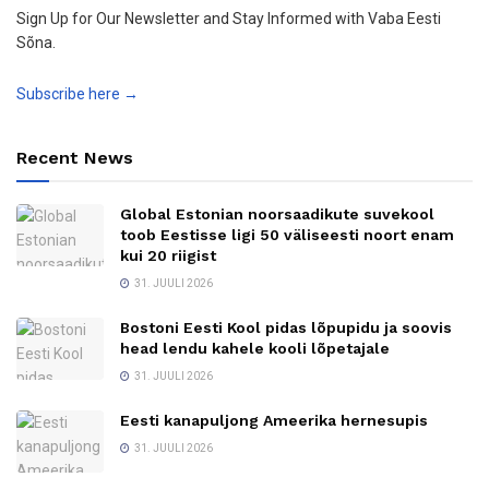
Sign Up for Our Newsletter and Stay Informed with Vaba Eesti
Sõna.
Subscribe here →
Recent News
Global Estonian noorsaadikute suvekool
toob Eestisse ligi 50 väliseesti noort enam
kui 20 riigist
31. JUULI 2026
Bostoni Eesti Kool pidas lõpupidu ja soovis
head lendu kahele kooli lõpetajale
31. JUULI 2026
Eesti kanapuljong Ameerika hernesupis
31. JUULI 2026