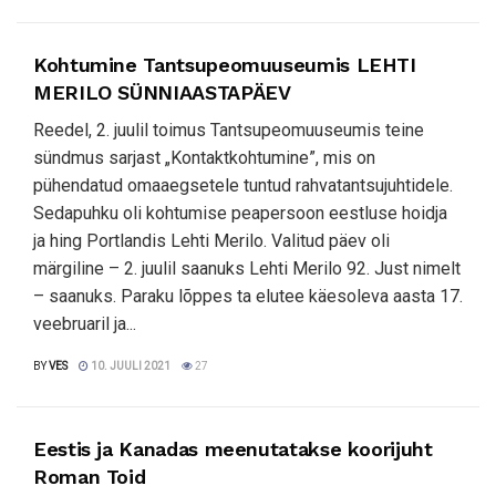
Kohtumine Tantsupeomuuseumis LEHTI
MERILO SÜNNIAASTAPÄEV
Reedel, 2. juulil toimus Tantsupeomuuseumis teine
sündmus sarjast „Kontaktkohtumine”, mis on
pühendatud omaaegsetele tuntud rahvatantsujuhtidele.
Sedapuhku oli kohtumise peapersoon eestluse hoidja
ja hing Portlandis Lehti Merilo. Valitud päev oli
märgiline – 2. juulil saanuks Lehti Merilo 92. Just nimelt
– saanuks. Paraku lõppes ta elutee käesoleva aasta 17.
veebruaril ja...
BY
VES
10. JUULI 2021
27
Eestis ja Kanadas meenutatakse koorijuht
Roman Toid