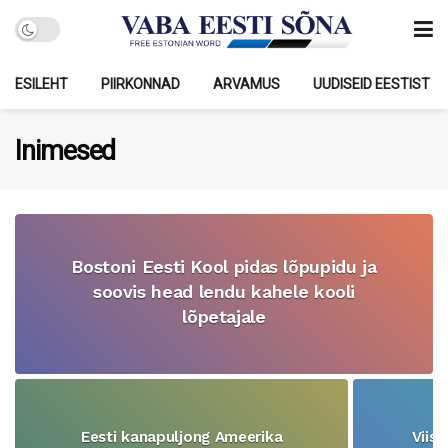
ESILEHT
PIIRKONNAD
ARVAMUS
UUDISEID EESTIST
Inimesed
Bostoni Eesti Kool pidas lõpupidu ja
soovis head lendu kahele kooli
lõpetajale
Eesti kanapuljong Ameerika
Viis 