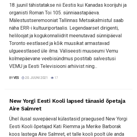
18. juunil tähistatakse nii Eestis kui Kanadas koorijuhi ja
organisti Roman Toi 105. sünniaastapäeva.
Mälestustseremooniat Tallinnas Metsakalmistul saab
näha ERR-i kultuuriportaalis. Legendaarset dirigenti,
heliloojat ja kogukonnaliidrit meenutavad sünnipäeval
Toronto eestlased ja kõik muusikat armastavad
ulgueestlased üle ilma. Väliseesti muuseumi Vemu
kolmepäevane veebisündmus postitab salvestusi
VEMU ja Eesti Televisiooni arhiivist ning...
BY
VES
20. JUUNI 2021
17
New Yorgi Eesti Kooli lapsed tänasid õpetaja
Aire Salmret
Ühel ilusal suvepäeval külastasid praegused New Yorgi
Eesti Kooli õpetajad Kati Riemma ja Merike Barborak
koos lastega Aire Salmret, et talle kooli poolt üle anda