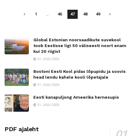
1
…
46
47
48
49
Global Estonian noorsaadikute suvekool
toob Eestisse ligi 50 väliseesti noort enam
kui 20 riigist
31. JUULI 2026
Bostoni Eesti Kool pidas lõpupidu ja soovis
head lendu kahele kooli lõpetajale
31. JUULI 2026
Eesti kanapuljong Ameerika hernesupis
31. JUULI 2026
PDF ajaleht