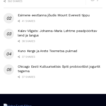
360 SHARES
Esimene eestlanna jõudis Mount Everesti tippu
41 SHARES
Kalev Vilgats: Johanna-Maria Lehtme peadpööritav
lend ja langus
38 SHARES
Kuno Kerge ja Arete Teemetsa pulmad
37 SHARES
Chicago Eesti Kultuuriseltsis õpiti probiootilist jogurtit
tegema
37 SHARES