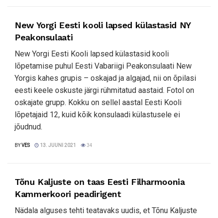
New Yorgi Eesti kooli lapsed külastasid NY
Peakonsulaati
New Yorgi Eesti Kooli lapsed külastasid kooli
lõpetamise puhul Eesti Vabariigi Peakonsulaati New
Yorgis kahes grupis ­– oskajad ja algajad, nii on õpilasi
eesti keele oskuste järgi rühmitatud aastaid. Fotol on
oskajate grupp. Kokku on sellel aastal Eesti Kooli
lõpetajaid 12, kuid kõik konsulaadi külastusele ei
jõudnud.
BY
VES
13. JUUNI 2021
34
Tõnu Kaljuste on taas Eesti Filharmoonia
Kammerkoori peadirigent
Nädala alguses tehti teatavaks uudis, et Tõnu Kaljuste