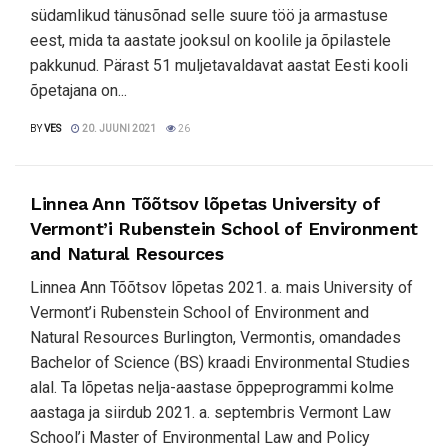
südamlikud tänusõnad selle suure töö ja armastuse
eest, mida ta aastate jooksul on koolile ja õpilastele
pakkunud. Pärast 51 muljetavaldavat aastat Eesti kooli
õpetajana on...
BY
VES
20. JUUNI 2021
26
Linnea Ann Tõõtsov lõpetas University of
Vermont’i Rubenstein School of Environment
and Natural Resources
Linnea Ann Tõõtsov lõpetas 2021. a. mais University of
Vermont’i Rubenstein School of Environment and
Natural Resources Burlington, Vermontis, omandades
Bachelor of Science (BS) kraadi Environmental Studies
alal. Ta lõpetas nelja-aastase õppeprogrammi kolme
aastaga ja siirdub 2021. a. septembris Vermont Law
School’i Master of Environmental Law and Policy