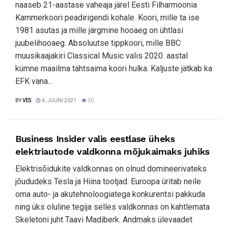
naaseb 21-aastase vaheaja järel Eesti Filharmoonia
Kammerkoori peadirigendi kohale. Koori, mille ta ise
1981 asutas ja mille järgmine hooaeg on ühtlasi
juubelihooaeg. Absoluutse tippkoori, mille BBC
muusikaajakiri Classical Music valis 2020. aastal
kümne maailma tähtsaima koori hulka. Kaljuste jätkab ka
EFK vana...
BY
VES
6. JUUNI 2021
30
Business Insider valis eestlase üheks
elektriautode valdkonna mõjukaimaks juhiks
Elektrisõidukite valdkonnas on olnud domineerivateks
jõududeks Tesla ja Hiina tootjad. Euroopa üritab neile
oma auto- ja akutehnoloogiatega konkurentsi pakkuda
ning üks oluline tegija selles valdkonnas on kahtlemata
Skeletoni juht Taavi Madiberk. Andmaks ülevaadet