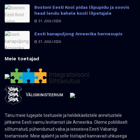
Bostoni Eesti Kool pidas lõpupidu ja soovis
head lendu kahele kooli lõpetajale
31. JUULI 2026
Eesti kanapuljong Ameerika hernesupis
31. JUULI 2026
Meie toetajad
Tänu meie lugejate toetusele ja heldekäelistele annetustele
jätkame Eesti vaimu levitamist üle Ameerika. Oleme poliitiliselt
sõltumatud, pühendunud vaba ja iseseisva Eesti Vabariigi
toetamisele. Meie ajaleht ja selle töötajad kannavad uhkusega