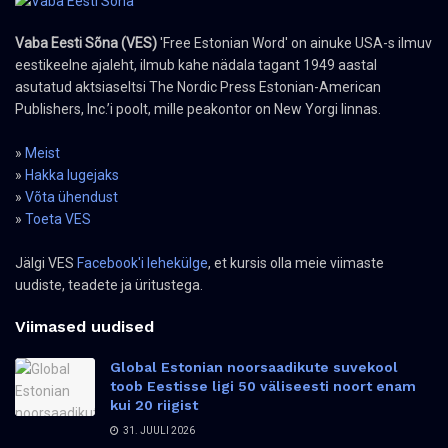
Vaba Eesti Sõna (VES)
'Free Estonian Word' on ainuke USA-s ilmuv
eestikeelne ajaleht, ilmub kahe nädala tagant 1949 aastal
asutatud aktsiaseltsi The Nordic Press Estonian-American
Publishers, Inc.’i poolt, mille peakontor on New Yorgi linnas.
»
Meist
»
Hakka lugejaks
»
Võta ühendust
»
Toeta VES
Jälgi VES
Facebook'i lehekülge
, et kursis olla meie viimaste
uudiste, teadete ja üritustega.
Viimased uudised
Global Estonian noorsaadikute suvekool
toob Eestisse ligi 50 väliseesti noort enam
kui 20 riigist
31. JUULI 2026