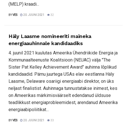
(MELP) kraadi...
BY
VES
20. JUUNI 2021
32
Häly Laasme nomineeriti maineka
energiaauhinnale kandidaadiks
4. juunil 2021 kuulutas Ameerika Ühendriikide Energia ja
Kommunaalteenuste Koalitsioon (NEUAC) välja "The
Sister Pat Kelley Achievement Award" auhinna lõplikud
kandidaadid. Pärnu juurtega USAs elav eestlanna Häly
Laasme, Delaware osariigi energiaabi direktor, on üks
neljast finalistist. Auhinnaga tunnustatakse inimest, kes
on Ameerikas märkimisväärselt edendanud üldsuse
teadlikkust energiaprobleemidest, arendanud Ameerika
energiaabipoliitikat...
BY
VES
20. JUUNI 2021
33