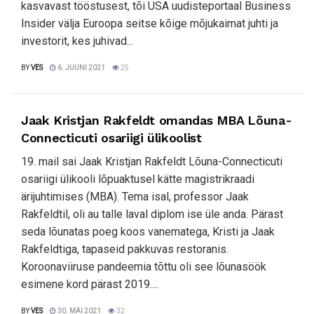
kasvavast tööstusest, tõi USA uudisteportaal Business
Insider välja Euroopa seitse kõige mõjukaimat juhti ja
investorit, kes juhivad...
BY
VES
6. JUUNI 2021
25
Jaak Kristjan Rakfeldt omandas MBA Lõuna-
Connecticuti osariigi ülikoolist
19. mail sai Jaak Kristjan Rakfeldt Lõuna-Connecticuti
osariigi ülikooli lõpuaktusel kätte magistrikraadi
ärijuhtimises (MBA). Tema isal, professor Jaak
Rakfeldtil, oli au talle laval diplom ise üle anda. Pärast
seda lõunatas poeg koos vanematega, Kristi ja Jaak
Rakfeldtiga, tapaseid pakkuvas restoranis.
Koroonaviiruse pandeemia tõttu oli see lõunasöök
esimene kord pärast 2019....
BY
VES
30. MAI 2021
32