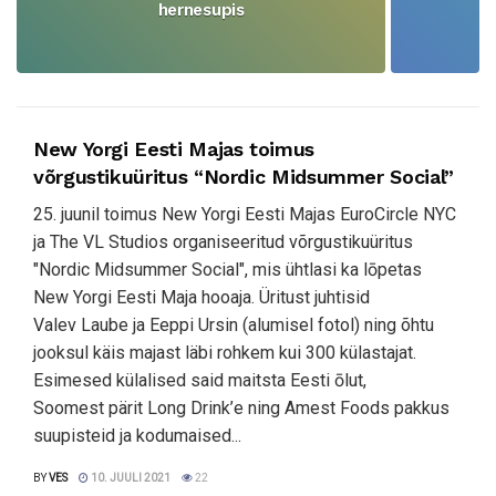
hernesupis
A
New Yorgi Eesti Majas toimus
võrgustikuüritus “Nordic Midsummer Social”
25. juunil toimus New Yorgi Eesti Majas EuroCircle NYC
ja The VL Studios organiseeritud võrgustikuüritus
"Nordic Midsummer Social", mis ühtlasi ka lōpetas
New Yorgi Eesti Maja hooaja. Üritust juhtisid
Valev Laube ja Eeppi Ursin (alumisel fotol) ning õhtu
jooksul käis majast läbi rohkem kui 300 külastajat.
Esimesed külalised said maitsta Eesti ōlut,
Soomest pärit Long Drink’e ning Amest Foods pakkus
suupisteid ja kodumaised...
BY
VES
10. JUULI 2021
22