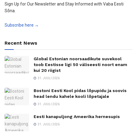
Sign Up for Our Newsletter and Stay Informed with Vaba Eesti
Sõna.
Subscribe here →
Recent News
Global Estonian noorsaadikute suvekool
toob Eestisse ligi 50 väliseesti noort enam
kui 20 riigist
31. JUULI 2026
Bostoni Eesti Kool pidas lõpupidu ja soovis
head lendu kahele kooli lõpetajale
31. JUULI 2026
Eesti kanapuljong Ameerika hernesupis
31. JUULI 2026