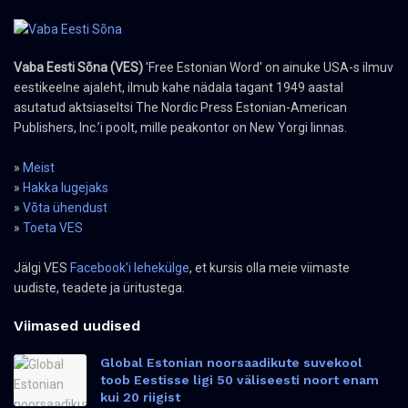
Vaba Eesti Sõna (VES)
'Free Estonian Word' on ainuke USA-s ilmuv
eestikeelne ajaleht, ilmub kahe nädala tagant 1949 aastal
asutatud aktsiaseltsi The Nordic Press Estonian-American
Publishers, Inc.’i poolt, mille peakontor on New Yorgi linnas.
»
Meist
»
Hakka lugejaks
»
Võta ühendust
»
Toeta VES
Jälgi VES
Facebook'i lehekülge
, et kursis olla meie viimaste
uudiste, teadete ja üritustega.
Viimased uudised
Global Estonian noorsaadikute suvekool
toob Eestisse ligi 50 väliseesti noort enam
kui 20 riigist