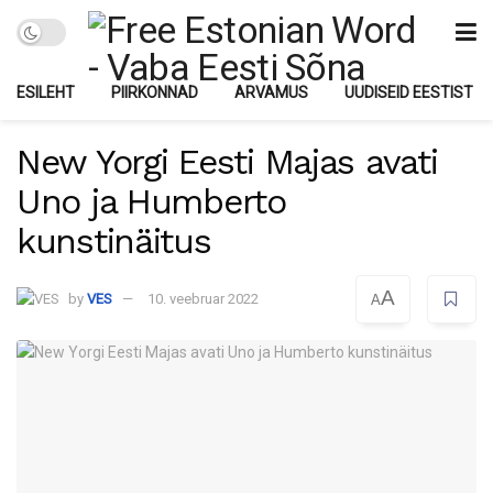
ESILEHT
PIIRKONNAD
ARVAMUS
UUDISEID EESTIST
New Yorgi Eesti Majas avati
Uno ja Humberto
kunstinäitus
A
by
VES
10. veebruar 2022
A