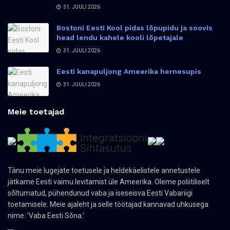
31. JUULI 2026
Bostoni Eesti Kool pidas lõpupidu ja soovis
head lendu kahele kooli lõpetajale
31. JUULI 2026
Eesti kanapuljong Ameerika hernesupis
31. JUULI 2026
Meie toetajad
Tänu meie lugejate toetusele ja heldekäelistele annetustele
jätkame Eesti vaimu levitamist üle Ameerika. Oleme poliitiliselt
sõltumatud, pühendunud vaba ja iseseisva Eesti Vabariigi
toetamisele. Meie ajaleht ja selle töötajad kannavad uhkusega
nime: 'Vaba Eesti Sõna.'