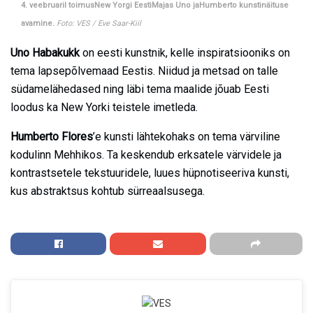
4. veebruaril toimusNew Yorgi EestiMajas Uno jaHumberto kuns
tinäituse
avamine.
Foto: VES / Eve Saar-Kiil
Uno Habakukk
on eesti kunstnik, kelle inspiratsiooniks on
tema lapsepõlvemaad Eestis. Niidud ja metsad on talle
südamelähedased ning läbi tema maalide jõuab Eesti
loodus ka New Yorki teistele imetleda.
Humberto Flores
’e kunsti lähtekohaks on tema värviline
kodulinn Mehhikos. Ta keskendub erksatele värvidele ja
kontrastsetele tekstuuridele, luues hüpnotiseeriva kunsti,
kus abstraktsus kohtub sürreaalsusega.