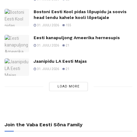
Bostoni Eesti Kool pidas lõpupidu ja soovis
head lendu kahele kooli lõpetajale
31. JUULI 2026
155
Eesti kanapuljong Ameerika hernesupis
31. JUULI 2026
21
Jaanipidu LA Eesti Majas
31. JUULI 2026
21
LOAD MORE
Join the Vaba Eesti Sõna Family