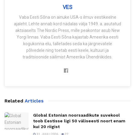
VES
Vaba Eesti Sõna on ainuke USA-s ilmuv eestikeelne
ajaleht. Lehte annab kord nädalas välja 1949. a. asutatud
aktsiaselts The Nordic Press, mille peakontor asub New
Yorgi linnas. Vaba Eesti Sõna kajastab Ameerika eesti
kogukonna elu, talletades seda ka järgnevatele
põlvedele ning toetab eesti keele, kultuuri ja
traditsioonide säilimist Ameerika Ühendriikides.
Related
Articles
Global Estonian noorsaadikute suvekool
toob Eestisse ligi 50 väliseesti noort enam
kui 20 riigist
31. JUULI 2026
22