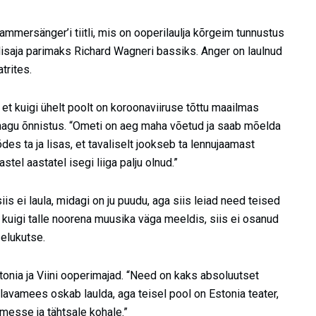
mmersänger’i tiitli, mis on ooperilaulja kõrgeim tunnustus
isaja parimaks Richard Wagneri bassiks. Anger on laulnud
trites.
, et kuigi ühelt poolt on koroonaviiruse tõttu maailmas
 nagu õnnistus. “Ometi on aeg maha võetud ja saab mõelda
des ta ja lisas, et tavaliselt jookseb ta lennujaamast
stel aastatel isegi liiga palju olnud.”
is ei laula, midagi on ju puudu, aga siis leiad need teised
et kuigi talle noorena muusika väga meeldis, siis ei osanud
 elukutse.
nia ja Viini ooperimajad. “Need on kaks absoluutset
 lavamees oskab laulda, aga teisel pool on Estonia teater,
messe ja tähtsale kohale.”