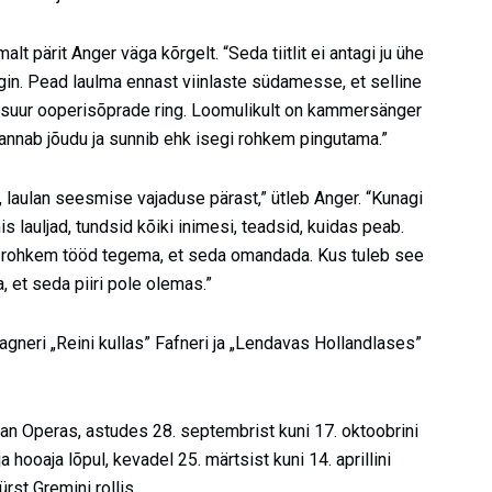
alt pärit Anger väga kõrgelt. “Seda tiitlit ei antagi ju ühe
tegin. Pead laulma ennast viinlaste südamesse, et selline
id suur ooperisõprade ring. Loomulikult on kammersänger
 annab jõudu ja sunnib ehk isegi rohkem pingutama.”
 laulan seesmise vajaduse pärast,” ütleb Anger. “Kunagi
is lauljad, tundsid kõiki inimesi, teadsid, kuidas peab.
a rohkem tööd tegema, et seda omandada. Kus tuleb see
, et seda piiri pole olemas.”
agneri „Reini kullas” Fafneri ja „Lendavas Hollandlases”
n Operas, astudes 28. septembrist kuni 17. oktoobrini
ooaja lõpul, kevadel 25. märtsist kuni 14. aprillini
st Gremini rollis.