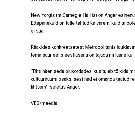
New Yorgis (nt Carnegie Hall’is) on Anger esinenu
Ettepanekuid on talle tehtud ka varem, kuid ta pole
ei saa.
Rääkides konkreetsetest Metropolitanis lauldavate
tema suur eelis eestlasena on tajuda nii lääne kui k
“Tihti näen seda olukordades, kus tuleb tõlkida mi
kultuuriruumi osaks, sest nad ei omanda teatud r
lihtsam”, seletas Anger.
VES/meedia