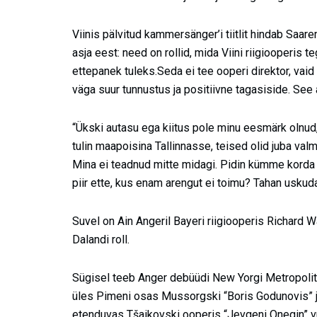
Viinis pälvitud kammersänger’i tiitlit hindab Saarem
asja eest: need on rollid, mida Viini riigiooperis 
ettepanek tuleks.Seda ei tee ooperi direktor, va
väga suur tunnustus ja positiivne tagasiside. See
“Ükski autasu ega kiitus pole minu eesmärk olnud,
tulin maapoisina Tallinnasse, teised olid juba valm
Mina ei teadnud mitte midagi. Pidin kümme kord
piir ette, kus enam arengut ei toimu? Tahan uskuda
Suvel on Ain Angeril Bayeri riigiooperis Richard W
Dalandi roll.
Sügisel teeb Anger debüüdi New Yorgi Metropolita
üles Pimeni osas Mussorgski “Boris Godunovis” ja h
etenduvas Tšaikovski ooperis “Jevgeni Onegin” vür