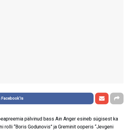
 Facebook'is
a peapreemia pälvinud bass Ain Anger esineb sügisest ka
i rolli “Boris Godunovis” ja Greminit ooperis “Jevgeni