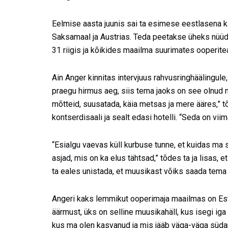
Eelmise aasta juunis sai ta esimese eestlasena ka
Saksamaal ja Austrias. Teda peetakse üheks nüüd
31 riigis ja kõikides maailma suurimates ooperitea
Ain Anger kinnitas intervjuus rahvusringhäälingule
praegu hirmus aeg, siis tema jaoks on see olnud
mõtteid, suusatada, käia metsas ja mere ääres,” tõ
kontserdisaali ja sealt edasi hotelli. “Seda on viima
“Esialgu vaevas küll kurbuse tunne, et kuidas ma si
asjad, mis on ka elus tähtsad,” tõdes ta ja lisas, 
ta eales unistada, et muusikast võiks saada tema
Angeri kaks lemmikut ooperimaja maailmas on Esto
äärmust, üks on selline muusikahäll, kus isegi iga
kus ma olen kasvanud ja mis jääb väga-väga süda