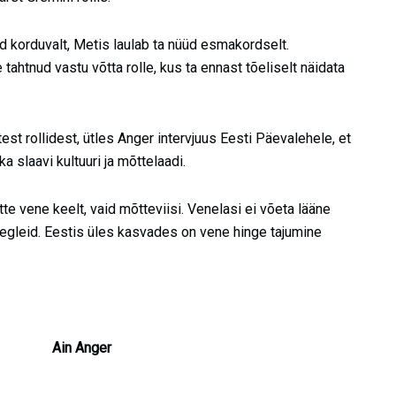
d korduvalt, Metis laulab ta nüüd esmakordselt.
 tahtnud vastu võtta rolle, kus ta ennast tõeliselt näidata
st rollidest, ütles Anger intervjuus Eesti Päevalehele, et
a slaavi kultuuri ja mõttelaadi.
tte vene keelt, vaid mõtteviisi. Venelasi ei võeta lääne
eegleid. Eestis üles kasvades on vene hinge tajumine
Ain Anger