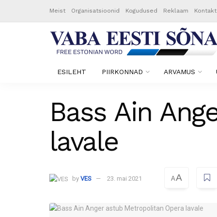
Meist
Organisatsioonid
Kogudused
Reklaam
Kontakt
ESILEHT
PIIRKONNAD
ARVAMUS
Bass Ain Ange
lavale
A
by
VES
23. mai 2021
A