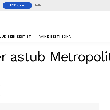
PDF ajaleht
Telli
UUDISEID EESTIST
VÄIKE EESTI SÕNA
r astub Metropoli