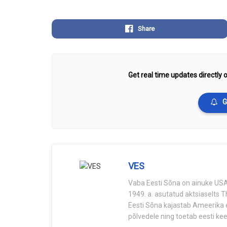
Share
Get real time updates directly o
G
VES
Vaba Eesti Sõna on ainuke USA-
1949. a. asutatud aktsiaselts 
Eesti Sõna kajastab Ameerika e
põlvedele ning toetab eesti keel