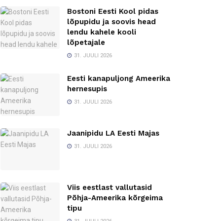
Bostoni Eesti Kool pidas
lõpupidu ja soovis head
lendu kahele kooli
lõpetajale
31. JUULI 2026
Eesti kanapuljong Ameerika
hernesupis
31. JUULI 2026
Jaanipidu LA Eesti Majas
31. JUULI 2026
Viis eestlast vallutasid
Põhja-Ameerika kõrgeima
tipu