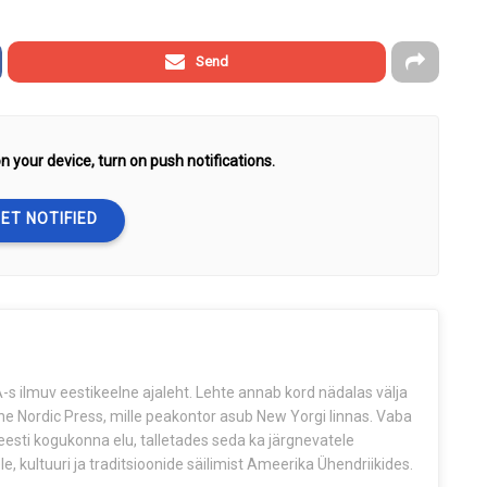
Send
n your device, turn on push notifications.
ET NOTIFIED
s ilmuv eestikeelne ajaleht. Lehte annab kord nädalas välja
The Nordic Press, mille peakontor asub New Yorgi linnas. Vaba
esti kogukonna elu, talletades seda ka järgnevatele
e, kultuuri ja traditsioonide säilimist Ameerika Ühendriikides.