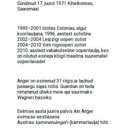
Sündinud 17. juunil 1971 Kihelkonnas,
Saaremaal
1993–2001 töötas Estonias, algul
koorilauljana, 1996. aastast solistina
2002–2004 Leipzigi ooperi solist
2004–2010 Viini riigiooperi solist
2010. aastast vabakutseline ooperilaulja, kes
on nõutud esineja kõigil maailma suurematel
ooperilavadel
Anger on esinenud 31 riigis ja laulnud
peaaegu sajas rollis. Guardian on teda
nimetanud üheks meie aja suurimaks
Wagneri bassiks.
Eelmise aasta juunis pälvis Ain Anger
esimese eestlasena
Austrias
kammersänger
’i (kammerlaulja) tiitli.