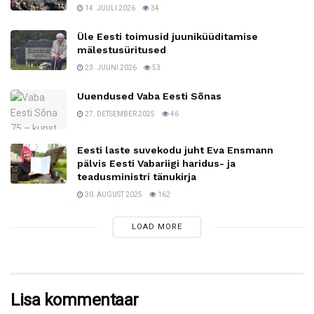
14. JUULI 2026
34
Üle Eesti toimusid juuniküüditamise
mälestusüritused
23. JUUNI 2026
53
Uuendused Vaba Eesti Sõnas
27. DETSEMBER 2025
46
Eesti laste suvekodu juht Eva Ensmann
pälvis Eesti Vabariigi haridus- ja
teadusministri tänukirja
30. AUGUST 2025
162
LOAD MORE
Lisa kommentaar