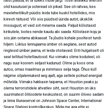
naist paluda, et ta tuleks mulle järgi. Tosin avalikku telefoni
olid kasutusel ja ooteread oli pikad. See oli rahvas, kes
meeleheitlikult püüdis leida tube kuskil hotellides, mis
kiiresti täitusid. Või siis püüdsid üürida autot, ükskõik
missugust, et vaid siit minema saada. Paljud kõlistasid
kirikutele, lootes nende kaudu abi saada. Kõlistasin koju ja
siis jäin ootama abikaasat. Ta jõudis kohale poolteist tundi
hiljem. Liiklus lennujaama ümber oli aeglane, sest autod
ringlesid ümber jaama, et leida otsitavaid. Eriti hulgaliselt oli
seal tellitud hotelliautosid. Kui viimaks olime koduteel, oli
nagu suur koorem seljast kadunud. Olime ju koos oma
autos, omas maailmas ja inimmass selja taga. Õhus küll
nägime sõjalennukeid aeg ajalt, aga sellele polnud energiat
mõtelda. Viimaks hakkasin taipama, et Houston peaks ju
olema terroristidele ahvatlev siht, sest Houston on üks
suurimatest õlitoodete keskustest, on suurim õliveo sadam
ja linna lõunaserval on Johnson Space Center, International
Space Stationi kontrollkeskus. Mida me aga ette ei