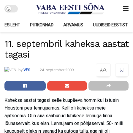
ESILEHT
PIIRKONNAD
ARVAMUS
UUDISEID EESTIST
11. septembril kaheksa aastat
tagasi
A
by
VES
24. september 2009
A
Kaheksa aastat tagasi selle kuupäeva hommikul istusin
Houstoni pea-lennujaamas. Kell oli kaheksa meie
ajatsoonis. Olin siia saabunud lühikese lennuga linna
lõunaservalt, kus elan. Lennujaam on põhjaserval. 50- miili
kauguselt oleksin saanud ka autoga tulla, aga nii oli