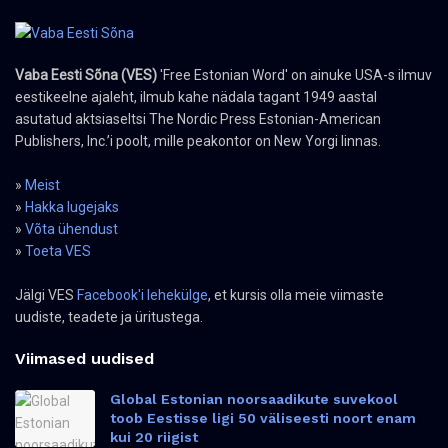
Vaba Eesti Sõna (VES)
'Free Estonian Word' on ainuke USA-s ilmuv
eestikeelne ajaleht, ilmub kahe nädala tagant 1949 aastal
asutatud aktsiaseltsi The Nordic Press Estonian-American
Publishers, Inc.’i poolt, mille peakontor on New Yorgi linnas.
»
Meist
»
Hakka lugejaks
»
Võta ühendust
»
Toeta VES
Jälgi VES
Facebook'i lehekülge
, et kursis olla meie viimaste
uudiste, teadete ja üritustega.
Viimased uudised
Global Estonian noorsaadikute suvekool
toob Eestisse ligi 50 väliseesti noort enam
kui 20 riigist