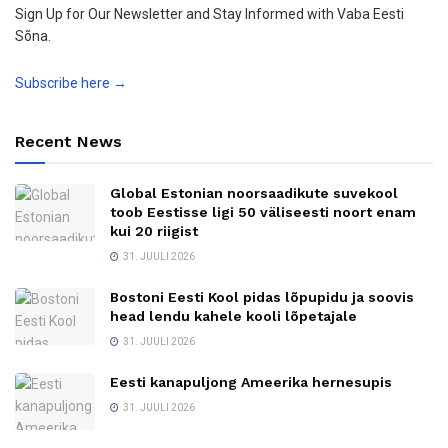
Sign Up for Our Newsletter and Stay Informed with Vaba Eesti
Sõna.
Subscribe here →
Recent News
Global Estonian noorsaadikute suvekool
toob Eestisse ligi 50 väliseesti noort enam
kui 20 riigist
31. JUULI 2026
Bostoni Eesti Kool pidas lõpupidu ja soovis
head lendu kahele kooli lõpetajale
31. JUULI 2026
Eesti kanapuljong Ameerika hernesupis
31. JUULI 2026