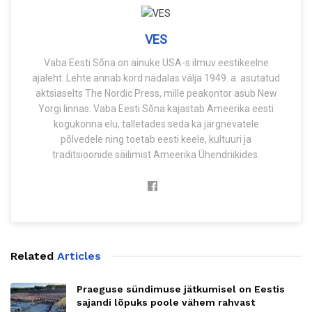
VES
Vaba Eesti Sõna on ainuke USA-s ilmuv eestikeelne
ajaleht. Lehte annab kord nädalas välja 1949. a. asutatud
aktsiaselts The Nordic Press, mille peakontor asub New
Yorgi linnas. Vaba Eesti Sõna kajastab Ameerika eesti
kogukonna elu, talletades seda ka järgnevatele
põlvedele ning toetab eesti keele, kultuuri ja
traditsioonide säilimist Ameerika Ühendriikides.
Related
Articles
Praeguse sündimuse jätkumisel on Eestis
sajandi lõpuks poole vähem rahvast