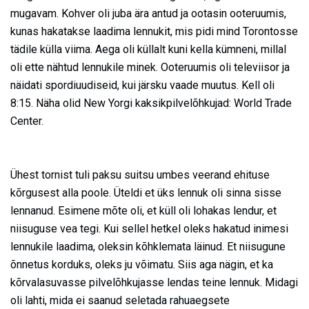
mugavam. Kohver oli juba ära antud ja ootasin ooteruumis,
kunas hakatakse laadima lennukit, mis pidi mind Torontosse
tädile külla viima. Aega oli küllalt kuni kella kümneni, millal
oli ette nähtud lennukile minek. Ooteruumis oli televiisor ja
näidati spordiuudiseid, kui järsku vaade muutus. Kell oli
8:15. Näha olid New Yorgi kaksikpilvelõhkujad: World Trade
Center.
Ühest tornist tuli paksu suitsu umbes veerand ehituse
kõrgusest alla poole. Üteldi et üks lennuk oli sinna sisse
lennanud. Esimene mõte oli, et küll oli lohakas lendur, et
niisuguse vea tegi. Kui sellel hetkel oleks hakatud inimesi
lennukile laadima, oleksin kõhklemata läinud. Et niisugune
õnnetus korduks, oleks ju võimatu. Siis aga nägin, et ka
kõrvalasuvasse pilvelõhkujasse lendas teine lennuk. Midagi
oli lahti, mida ei saanud seletada rahuaegsete