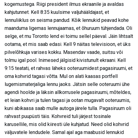
kogemustega. Riigi president ilmus ekraanile ja avaldas
kahjutunnet. Kell 8:35 kuulsime valjuhääldajast, et
lennuliiklus on seisma pandud. Kõik lennukid peavad kohe
maanduma ligemas lennujaamas, et õhuruum tühjendada. Oli
selge, et mu Toronto lend ei toimu sellel päeval. Jäin lihtsalt
ootama, et mis saab edasi. Kell 9 näitas televisioon, et üks
pilvelõhkuja varises kokku. Masendav vaade, suitsu või
tolmu igal pool. Inimesed jälgisid kivistunult ekraani. Kell
9:15 teatati, et rahvas läheks ooteruumidest pagasiruumi, et
oma kohvrid tagasi võtta. Mul on alati kaasas portfell
lugemismaterjaliga lennu jaoks. Jätsin selle ooteruumi ühe
agendi hoolde ja läksin allkorrusele pagasiruumi, mõteldes,
et leian kohvri ja tulen tagasi ja ootan mugavalt ooteruumis,
kuni abikaasa saab mulle autoga järele tulla. Pagasiruum oli
rahvast puupüsti täis. Kohvreid tuli järjest tosinale
karusellile, mis olid kiiresti üle kuhjatud. Need olid kohvrid
väljuvatele lendudele. Samal ajal aga maabusid lennukid