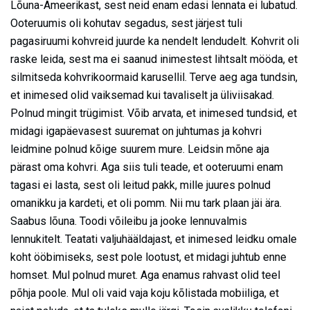
Lõuna-Ameerikast, sest neid enam edasi lennata ei lubatud.
Ooteruumis oli kohutav segadus, sest järjest tuli
pagasiruumi kohvreid juurde ka nendelt lendudelt. Kohvrit oli
raske leida, sest ma ei saanud inimestest lihtsalt mööda, et
silmitseda kohvrikoormaid karusellil. Terve aeg aga tundsin,
et inimesed olid vaiksemad kui tavaliselt ja üliviisakad.
Polnud mingit trügimist. Võib arvata, et inimesed tundsid, et
midagi igapäevasest suuremat on juhtumas ja kohvri
leidmine polnud kõige suurem mure. Leidsin mõne aja
pärast oma kohvri. Aga siis tuli teade, et ooteruumi enam
tagasi ei lasta, sest oli leitud pakk, mille juures polnud
omanikku ja kardeti, et oli pomm. Nii mu tark plaan jäi ära.
Saabus lõuna. Toodi võileibu ja jooke lennuvalmis
lennukitelt. Teatati valjuhääldajast, et inimesed leidku omale
koht ööbimiseks, sest pole lootust, et midagi juhtub enne
homset. Mul polnud muret. Aga enamus rahvast olid teel
põhja poole. Mul oli vaid vaja koju kõlistada mobiiliga, et