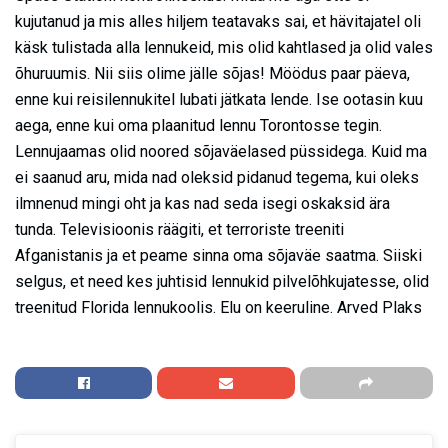
kujutanud ja mis alles hiljem teatavaks sai, et hävitajatel oli
käsk tulistada alla lennukeid, mis olid kahtlased ja olid vales
õhuruumis. Nii siis olime jälle sõjas! Möödus paar päeva,
enne kui reisilennukitel lubati jätkata lende. Ise ootasin kuu
aega, enne kui oma plaanitud lennu Torontosse tegin.
Lennujaamas olid noored sõjaväelased püssidega. Kuid ma
ei saanud aru, mida nad oleksid pidanud tegema, kui oleks
ilmnenud mingi oht ja kas nad seda isegi oskaksid ära
tunda. Televisioonis räägiti, et terroriste treeniti
Afganistanis ja et peame sinna oma sõjaväe saatma. Siiski
selgus, et need kes juhtisid lennukid pilvelõhkujatesse, olid
treenitud Florida lennukoolis. Elu on keeruline. Arved Plaks