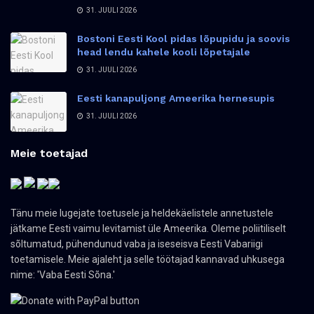
31. JUULI 2026
Bostoni Eesti Kool pidas lõpupidu ja soovis
head lendu kahele kooli lõpetajale
31. JUULI 2026
Eesti kanapuljong Ameerika hernesupis
31. JUULI 2026
Meie toetajad
Tänu meie lugejate toetusele ja heldekäelistele annetustele
jätkame Eesti vaimu levitamist üle Ameerika. Oleme poliitiliselt
sõltumatud, pühendunud vaba ja iseseisva Eesti Vabariigi
toetamisele. Meie ajaleht ja selle töötajad kannavad uhkusega
nime: 'Vaba Eesti Sõna.'