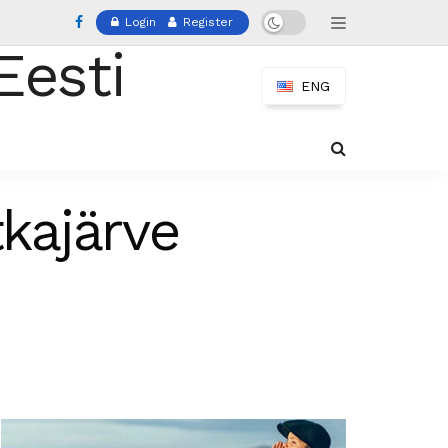
Login
Register
ENG
tkajärve