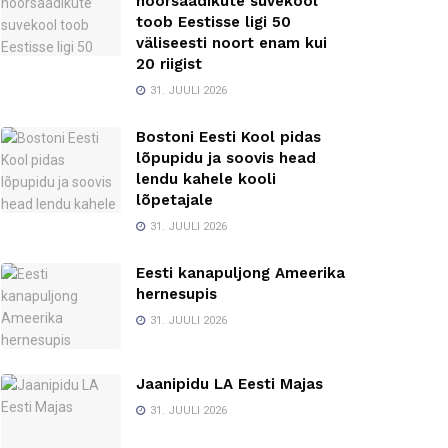
noorsaadikute suvekool
toob Eestisse ligi 50
väliseesti noort enam kui
20 riigist
31. JUULI 2026
Bostoni Eesti Kool pidas
lõpupidu ja soovis head
lendu kahele kooli
lõpetajale
31. JUULI 2026
Eesti kanapuljong Ameerika
hernesupis
31. JUULI 2026
Jaanipidu LA Eesti Majas
31. JUULI 2026