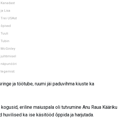
Kanadast
ja Lisa
Trei USAst
õpivad
Tuuli
Tubin
McGinley
juhtimisel
näpunööri
tegemist.
usringe ja töötube, ruumi jäi paduvihma kiuste ka
a kogusid, eriline maiuspala oli tutvumine Anu Raua Kääriku
d huvilised ka ise käsitööd õppida ja harjutada.