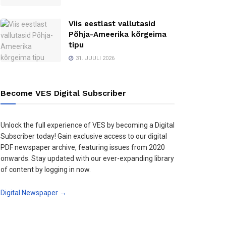
Viis eestlast vallutasid
Põhja-Ameerika kõrgeima
tipu
31. JUULI 2026
Become VES Digital Subscriber
Unlock the full experience of VES by becoming a Digital
Subscriber today! Gain exclusive access to our digital
PDF newspaper archive, featuring issues from 2020
onwards. Stay updated with our ever-expanding library
of content by logging in now.
Digital Newspaper →