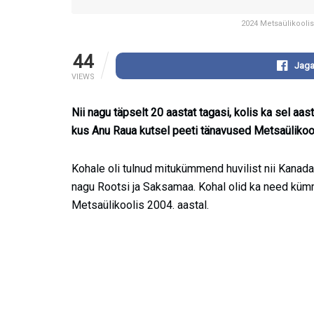
2024 Metsaülikoolis
44
Jaga
VIEWS
Nii nagu täpselt 20 aastat tagasi, kolis ka sel aas
kus Anu Raua kutsel peeti tänavused Metsaülikoo
Kohale oli tulnud mitukümmend huvilist nii Kanada
nagu Rootsi ja Saksamaa. Kohal olid ka need küm
Metsaülikoolis 2004. aastal.