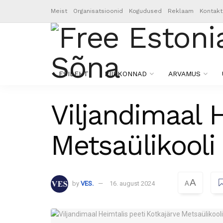
Meist
Organisatsioonid
Kogudused
Reklaam
Kontakt
ESILEHT
PIIRKONNAD
ARVAMUS
Viljandimaal 
Metsaülikooli
A
by
VES.
16. august 2024
A