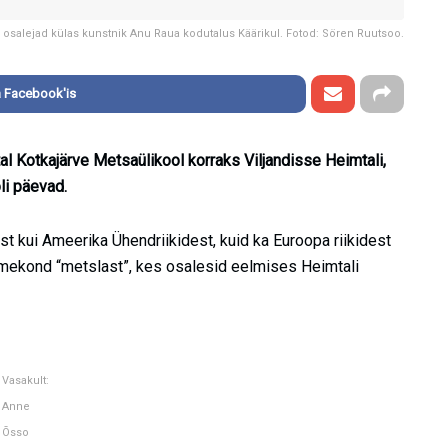
 osalejad külas kunstnik Anu Raua kodutalus Käärikul. Fotod: Sören Ruutsoo.
 Facebook'is
tal Kotkajärve Metsaülikool korraks Viljandisse Heimtali,
li päevad.
st kui Ameerika Ühendriikidest, kuid ka Euroopa riikidest
mekond “metslast”, kes osalesid eelmises Heimtali
Vasakult:
Anne
Õsso