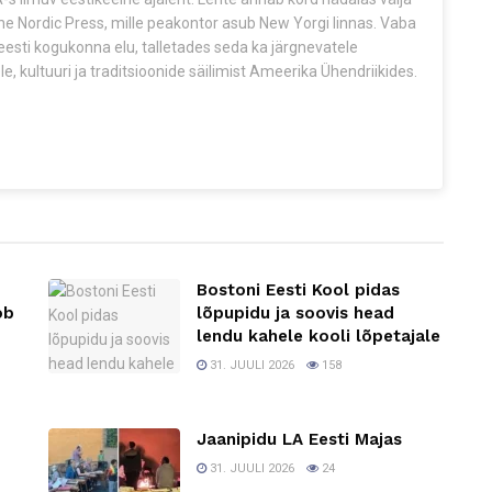
The Nordic Press, mille peakontor asub New Yorgi linnas. Vaba
esti kogukonna elu, talletades seda ka järgnevatele
e, kultuuri ja traditsioonide säilimist Ameerika Ühendriikides.
Bostoni Eesti Kool pidas
ob
lõpupidu ja soovis head
lendu kahele kooli lõpetajale
31. JUULI 2026
158
Jaanipidu LA Eesti Majas
31. JUULI 2026
24