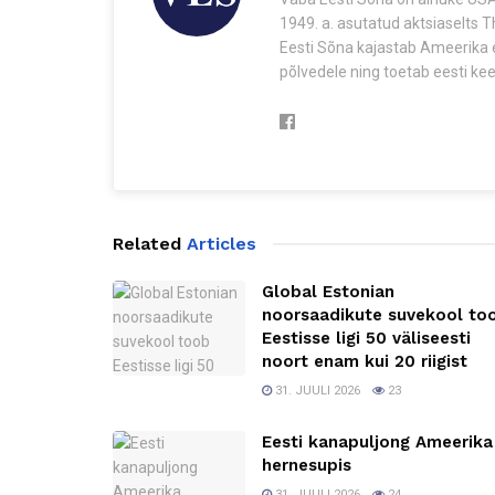
1949. a. asutatud aktsiaselts 
Eesti Sõna kajastab Ameerika e
põlvedele ning toetab eesti keel
Related
Articles
Global Estonian
noorsaadikute suvekool to
Eestisse ligi 50 väliseesti
noort enam kui 20 riigist
31. JUULI 2026
23
Eesti kanapuljong Ameerika
hernesupis
31. JUULI 2026
24