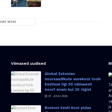
LOAD MORE
Viimased uudised
M
Global Estonian
noorsaadikute suvekool toob
Eestisse ligi 50 väliseesti
Tä
noort enam kui 20 riigist
an
Am
31. JUULI 2026
va
ja
Bostoni Eesti Kool pidas