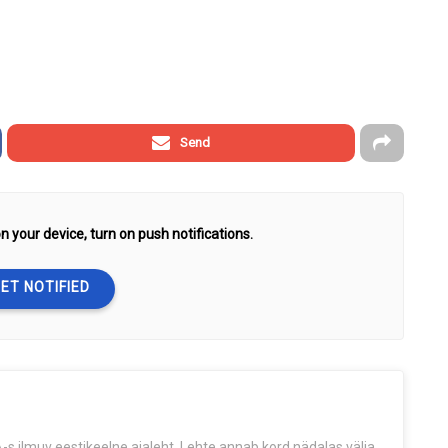
Send
n your device, turn on push notifications.
ET NOTIFIED
s ilmuv eestikeelne ajaleht. Lehte annab kord nädalas välja