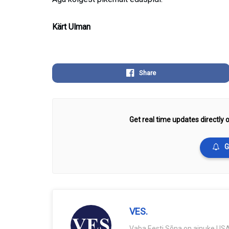
Kärt Ulman
Share
Get real time updates directly o
G
VES.
Vaba Eesti Sõna on ainuke USA-