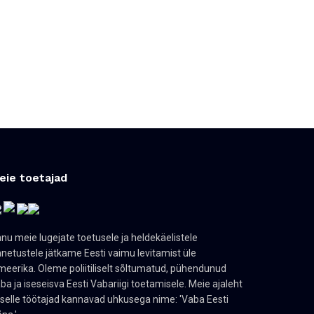
eie toetajad
nu meie lugejate toetusele ja heldekäelistele
netustele jätkame Eesti vaimu levitamist üle
eerika. Oleme poliitiliselt sõltumatud, pühendunud
ba ja iseseisva Eesti Vabariigi toetamisele. Meie ajaleht
 selle töötajad kannavad uhkusega nime: 'Vaba Eesti