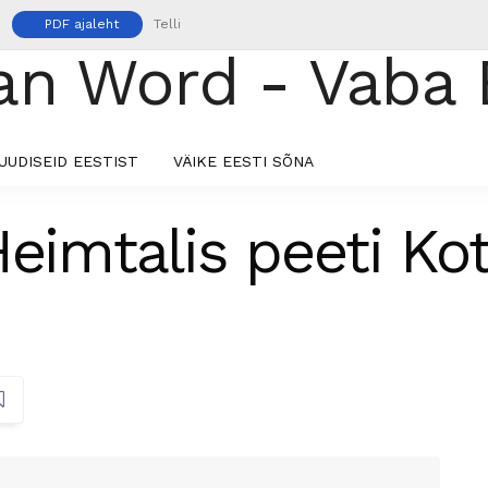
PDF ajaleht
Telli
UUDISEID EESTIST
VÄIKE EESTI SÕNA
Heimtalis peeti Ko