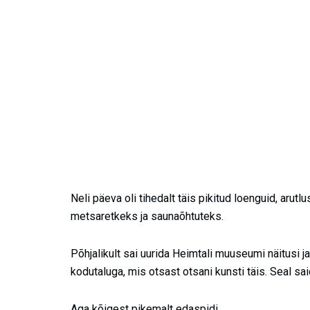
Neli päeva oli tihedalt täis pikitud loenguid, arutl
metsaretkeks ja saunaõhtuteks.
Põhjalikult sai uurida Heimtali muuseumi näitusi j
kodutaluga, mis otsast otsani kunsti täis. Seal sai
Aga kõigest pikemalt edaspidi.