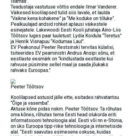
Isamaa”.
Teadustaja vastutuse võttis endale Ilmar Vanderer.
Väikesed koolilapsed tulid siis lavale, et laulda
“Vaikne kena kohakene” ja “Me koduke on tilluke”.
Pealkuulajad andsid rohket aplausi väikestele
esinejatele. Lakewoodi Eesti Kooli juhataja Aino-Liis
Tõõtsov luges paar luuletust: Lydia Koidula “Teretus”
ja Henrik Visnapuu “Kodumaa Laul”.
EV Peakonsul Peeter Restsinski tervitas külalisi,
tsiteerides EV peaministri Andrus Ansipi sõnu, et
eestlaste eesmärk on “kindlustada eestlaste kui
rahvuse püsimine sellel maal ja saada jõukaks
rahvaks Euroopas.”
Peeter Tõõtsov
Koolilapsed astusid jälle ette, esitades rahvatantsu
“Õige ja vasemba”.
Aktuse kõne pidas nskm. Peeter Tõõtsov. Ta rõhutas
oma kõnes, rõhutas tema Eesti head olukorda eriti
informatsiooni tehnoloogia alal. Eesti või nn e-Stonia,
on üks Euroopa tipp-riike tehnoloogia ja internetiside
alal. “Eesti saavutas esimesena oskuse, kuidas