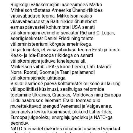
Riigikogu väliskomisjoni aseesimees Marko
Mihkelson tõstatas Ameerika Ühend-riikides
viisavabaduse teema. Mihkelson rääkis
viisavabadusest ja Balti riikide õhuturbest
esmaspäevastel kohtumistel USA senati
väliskomisjoni esimehe senaator Richard G. Lugari,
aseriigisekretär Daniel Friedi ning teiste
välisministeeriumi kõrgete ametnikega.
Lugar kinnitas, et viisavabaduse teema Eesti ja teiste
Kesk- ja Ida-Euroopa riikidega on senati
väliskomisjoni jätkuva tähelepanu all.
Mihkelson viibib USA-s koos Leedu, Läti, Islandi,
Norra, Rootsi, Soome ja Taani parlamendi
väliskomisjonide juhtidega.
Visiidi esimese päeva kohtumistel oli kõne all lai ring
välispoliitilisi küsimusi, sealhulgas reformide
toetamine Ukrainas, Gruusias, Moldovas ning Euroopa
Liidu naabruses laiemalt. Eraldi teemad olid
murettekitavad arengud Venemaal ja Valgevenes,
tuumarelva leviku küsimused, olukord Lähis-Idas,
Euroopa julgeoleku, energiajulgeoleku ja NATO-ga
seonduv.
NATO teemadel rääkides rõhutasid osalised vajadust