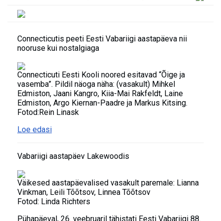
Connecticutis peeti Eesti Vabariigi aastapäeva nii
nooruse kui nostalgiaga
Connecticuti Eesti Kooli noored esitavad “Õige ja
vasemba”. Pildil näoga näha: (vasakult) Mihkel
Edmiston, Jaani Kangro, Kiia-Mai Rakfeldt, Laine
Edmiston, Argo Kiernan-Paadre ja Markus Kitsing.
Fotod:Rein Linask
Loe edasi
Vabariigi aastapäev Lakewoodis
Väikesed aastapäevalised vasakult paremale: Lianna
Vinkman, Leili Tõõtsov, Linnea Tõõtsov
Fotod: Linda Richters
Pühapäeval, 26. veebruaril tähistati Eesti Vabariigi 88.