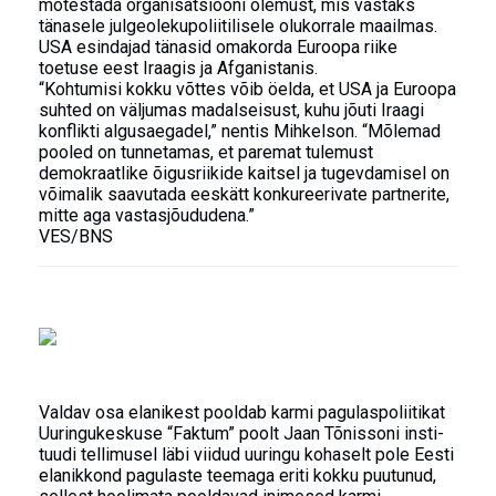
mõtestada organisatsiooni olemust, mis vastaks
tänasele julgeolekupoliitilisele olukorrale maailmas.
USA esindajad tänasid omakorda Euroopa riike
toetuse eest Iraagis ja Afganistanis.
“Kohtumisi kokku võttes võib öelda, et USA ja Euroopa
suhted on väljumas madalseisust, kuhu jõuti Iraagi
konflikti algusaegadel,” nentis Mihkelson. “Mõlemad
pooled on tunnetamas, et paremat tulemust
demokraatlike õigusriikide kaitsel ja tugevdamisel on
võimalik saavutada eeskätt konkureerivate partnerite,
mitte aga vastasjõududena.”
VES/BNS
Valdav osa elanikest pooldab karmi pagulaspoliitikat
Uuringukeskuse “Faktum” poolt Jaan Tõnissoni insti-
tuudi tellimusel läbi viidud uuringu kohaselt pole Eesti
elanikkond pagulaste teemaga eriti kokku puutunud,