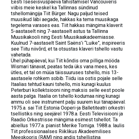
Eesti Iseseisvuspäeva tähistamisel Vancouveris
viibis meie keskel ka Tallinnas sündinud
tshellomängija Tiit Bürger. Nagu paljud teised
muusikud läbi aegade, hakkas ka tema muusikaga
tegelema varases eas. Tiit hakkas mängima klaverit
5-aastaselt ning 7-aastaselt astus ta Tallinna
Muusikakooli ning Eesti Muusikaakadeemiasse.
Kuulnud 7-aastaselt Saint Saëns’i “Luike”, inspireeris
see Tiitu niivõrd, et ta otsustas klaveri tshello vastu
vahetada.
Ühel pühapäeval, kui Tiit kõndis oma pilliga mööda
Wismari tänavat, peatas teda üks vana mees, kes
ütles, et tal on müüa täissuuruses tshello, mis 13-
aastasele rohkem sobib. Tiidu isa ostis pojale selle
Itaalias tehtud kauni tshello, mis kunagi kuulus
Peterburi kollektsiooni ning maksis selle eest poole
aasta palga. Itaalia on tshello kodumaa ning kunagi
ammu oli see instrument palju suurem kui tänapäeval.
1975.a. sai Tiit Estonia Ooperi-ja Balletiteatri orkestri
tsellistiks ning seejärel 1978.a. Eesti Televisiooni ja
Raadio Orkestrisse mängima esimest tshellot. Ta
abiellus 1977.a. pianist Merike Torniga. 1988.a. laulis
Tiit professionaalses Riiklikus Akadeemilises
Meeskooris (RAM) ning andis tshellistina