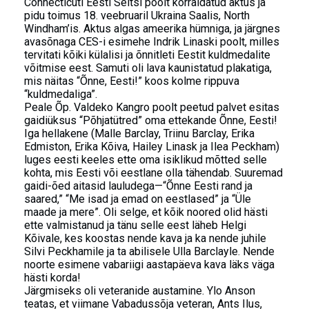
Connecticuti Eesti Seltsi poolt korraldatud aktus ja
pidu toimus 18. veebruaril Ukraina Saalis, North
Windham’is. Aktus algas ameerika hümniga, ja järgnes
avasõnaga CES-i esimehe Indrik Linaski poolt, milles
tervitati kõiki külalisi ja õnnitleti Eestit kuldmedalite
võitmise eest. Samuti oli lava kaunistatud plakatiga,
mis näitas “Õnne, Eesti!” koos kolme rippuva
“kuldmedaliga”.
Peale Õp. Valdeko Kangro poolt peetud palvet esitas
gaidiüksus “Põhjatütred” oma ettekande Õnne, Eesti!
Iga hellakene (Malle Barclay, Triinu Barclay, Erika
Edmiston, Erika Kõiva, Hailey Linask ja Ilea Peckham)
luges eesti keeles ette oma isiklikud mõtted selle
kohta, mis Eesti või eestlane olla tähendab. Suuremad
gaidi-õed aitasid lauludega—“Õnne Eesti rand ja
saared,” “Me isad ja emad on eestlased” ja “Üle
maade ja mere”. Oli selge, et kõik noored olid hästi
ette valmistanud ja tänu selle eest läheb Helgi
Kõivale, kes koostas nende kava ja ka nende juhile
Silvi Peckhamile ja ta abilisele Ulla Barclayle. Nende
noorte esimene vabariigi aastapäeva kava läks väga
hästi korda!
Järgmiseks oli veteranide austamine. Ylo Anson
teatas, et viimane Vabadussõja veteran, Ants Ilus,