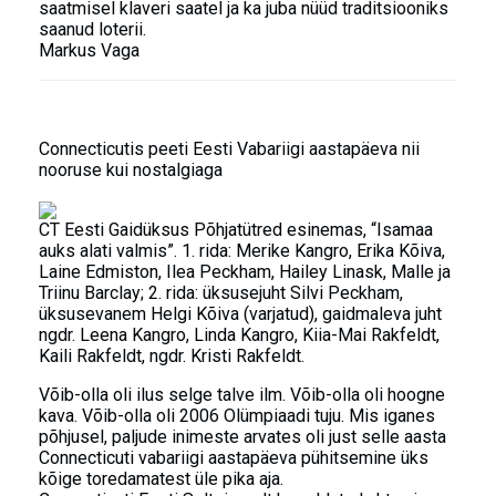
saatmisel klaveri saatel ja ka juba nüüd traditsiooniks
saanud loterii.
Markus Vaga
Connecticutis peeti Eesti Vabariigi aastapäeva nii
nooruse kui nostalgiaga
CT Eesti Gaidüksus Põhjatütred esinemas, “Isamaa
auks alati valmis”. 1. rida: Merike Kangro, Erika Kõiva,
Laine Edmiston, Ilea Peckham, Hailey Linask, Malle ja
Triinu Barclay; 2. rida: üksusejuht Silvi Peckham,
üksusevanem Helgi Kõiva (varjatud), gaidmaleva juht
ngdr. Leena Kangro, Linda Kangro, Kiia-Mai Rakfeldt,
Kaili Rakfeldt, ngdr. Kristi Rakfeldt.
Võib-olla oli ilus selge talve ilm. Võib-olla oli hoogne
kava. Võib-olla oli 2006 Olümpiaadi tuju. Mis iganes
põhjusel, paljude inimeste arvates oli just selle aasta
Connecticuti vabariigi aastapäeva pühitsemine üks
kõige toredamatest üle pika aja.