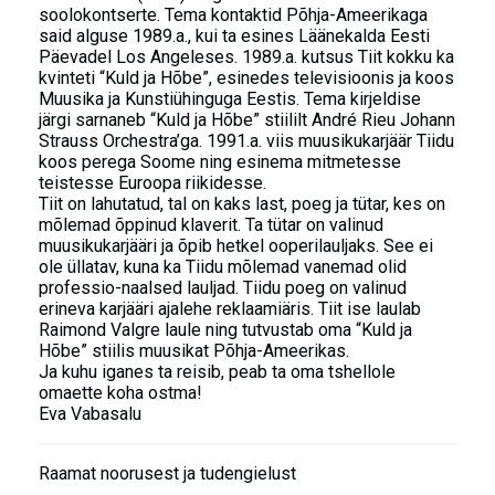
soolokontserte. Tema kontaktid Põhja-Ameerikaga
said alguse 1989.a., kui ta esines Läänekalda Eesti
Päevadel Los Angeleses. 1989.a. kutsus Tiit kokku ka
kvinteti “Kuld ja Hõbe”, esinedes televisioonis ja koos
Muusika ja Kunstiühinguga Eestis. Tema kirjeldise
järgi sarnaneb “Kuld ja Hõbe” stiililt André Rieu Johann
Strauss Orchestra’ga. 1991.a. viis muusikukarjäär Tiidu
koos perega Soome ning esinema mitmetesse
teistesse Euroopa riikidesse.
Tiit on lahutatud, tal on kaks last, poeg ja tütar, kes on
mõlemad õppinud klaverit. Ta tütar on valinud
muusikukarjääri ja õpib hetkel ooperilauljaks. See ei
ole üllatav, kuna ka Tiidu mõlemad vanemad olid
professio-naalsed lauljad. Tiidu poeg on valinud
erineva karjääri ajalehe reklaamiäris. Tiit ise laulab
Raimond Valgre laule ning tutvustab oma “Kuld ja
Hõbe” stiilis muusikat Põhja-Ameerikas.
Ja kuhu iganes ta reisib, peab ta oma tshellole
omaette koha ostma!
Eva Vabasalu
Raamat noorusest ja tudengielust