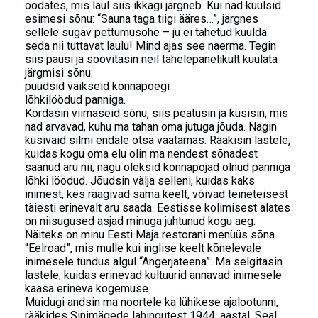
oodates, mis laul siis ikkagi järgneb. Kui nad kuulsid
esimesi sõnu: “Sauna taga tiigi ääres…”, järgnes
sellele sügav pettumusohe – ju ei tahetud kuulda
seda nii tuttavat laulu! Mind ajas see naerma. Tegin
siis pausi ja soovitasin neil tähelepanelikult kuulata
järgmisi sõnu:
püüdsid väikseid konnapoegi
lõhkilöödud panniga.
Kordasin viimaseid sõnu, siis peatusin ja küsisin, mis
nad arvavad, kuhu ma tahan oma jutuga jõuda. Nägin
küsivaid silmi endale otsa vaatamas. Rääkisin lastele,
kuidas kogu oma elu olin ma nendest sõnadest
saanud aru nii, nagu oleksid konnapojad olnud panniga
lõhki löödud. Jõudsin välja selleni, kuidas kaks
inimest, kes räägivad sama keelt, võivad teineteisest
täiesti erinevalt aru saada. Eestisse kolimisest alates
on niisugused asjad minuga juhtunud kogu aeg.
Näiteks on minu Eesti Maja restorani menüüs sõna
“Eelroad”, mis mulle kui inglise keelt kõnelevale
inimesele tundus algul “Angerjateena”. Ma selgitasin
lastele, kuidas erinevad kultuurid annavad inimesele
kaasa erineva kogemuse.
Muidugi andsin ma noortele ka lühikese ajalootunni,
rääkides Sinimägede lahingutest 1944. aastal. Seal