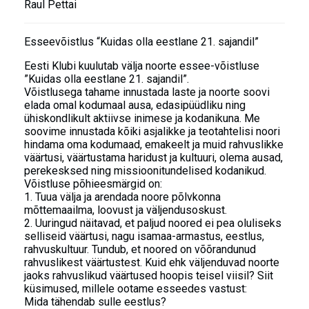
Raul Pettai
Esseevõistlus “Kuidas olla eestlane 21. sajandil”
Eesti Klubi kuulutab välja noorte essee-võistluse
”Kuidas olla eestlane 21. sajandil”.
Võistlusega tahame innustada laste ja noorte soovi
elada omal kodumaal ausa, edasipüüdliku ning
ühiskondlikult aktiivse inimese ja kodanikuna. Me
soovime innustada kõiki asjalikke ja teotahtelisi noori
hindama oma kodumaad, emakeelt ja muid rahvuslikke
väärtusi, väärtustama haridust ja kultuuri, olema ausad,
perekesksed ning missioonitundelised kodanikud.
Võistluse põhieesmärgid on:
1. Tuua välja ja arendada noore põlvkonna
mõttemaailma, loovust ja väljendusoskust.
2. Uuringud näitavad, et paljud noored ei pea oluliseks
selliseid väärtusi, nagu isamaa-armastus, eestlus,
rahvuskultuur. Tundub, et noored on võõrandunud
rahvuslikest väärtustest. Kuid ehk väljenduvad noorte
jaoks rahvuslikud väärtused hoopis teisel viisil? Siit
küsimused, millele ootame esseedes vastust:
Mida tähendab sulle eestlus?