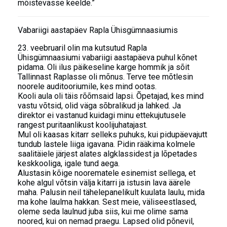
mõistevasse keelde.”
Vabariigi aastapäev Rapla Ühisgümnaasiumis
23. veebruaril olin ma kutsutud Rapla
Ühisgümnaasiumi vabariigi aastapäeva puhul kõnet
pidama. Oli ilus päikeseline karge hommik ja sõit
Tallinnast Raplasse oli mõnus. Terve tee mõtlesin
noorele auditooriumile, kes mind ootas.
Kooli aula oli täis rõõmsaid lapsi. Õpetajad, kes mind
vastu võtsid, olid väga sõbralikud ja lahked. Ja
direktor ei vastanud kuidagi minu ettekujutusele
rangest puritaanlikust koolijuhatajast.
Mul oli kaasas kitarr selleks puhuks, kui pidupäevajutt
tundub lastele liiga igavana. Pidin rääkima kolmele
saalitäiele järjest alates algklassidest ja lõpetades
keskkooliga, igale tund aega.
Alustasin kõige noorematele esinemist sellega, et
kohe algul võtsin välja kitarri ja istusin lava äärele
maha. Palusin neil tähelepanelikult kuulata laulu, mida
ma kohe laulma hakkan. Sest meie, väliseestlased,
oleme seda laulnud juba siis, kui me olime sama
noored, kui on nemad praegu. Lapsed olid põnevil,