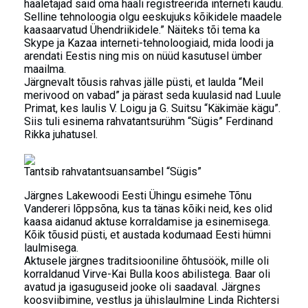
hääletajad said oma hääli registreerida interneti kaudu.
Selline tehnoloogia olgu eeskujuks kõikidele maadele
kaasaarvatud Ühendriikidele.” Näiteks tõi tema ka
Skype ja Kazaa interneti-tehnoloogiaid, mida loodi ja
arendati Eestis ning mis on nüüd kasutusel ümber
maailma.
Järgnevalt tõusis rahvas jälle püsti, et laulda “Meil
merivood on vabad” ja pärast seda kuulasid nad Luule
Primat, kes laulis V. Loigu ja G. Suitsu “Käkimäe kägu”.
Siis tuli esinema rahvatantsurühm “Sügis” Ferdinand
Rikka juhatusel.
Tantsib rahvatantsuansambel “Sügis”
Järgnes Lakewoodi Eesti Ühingu esimehe Tõnu
Vandereri lõppsõna, kus ta tänas kõiki neid, kes olid
kaasa aidanud aktuse korraldamise ja esinemisega.
Kõik tõusid püsti, et austada kodumaad Eesti hümni
laulmisega.
Aktusele järgnes traditsiooniline õhtusöök, mille oli
korraldanud Virve-Kai Bulla koos abilistega. Baar oli
avatud ja igasuguseid jooke oli saadaval. Järgnes
koosviibimine, vestlus ja ühislaulmine Linda Richtersi