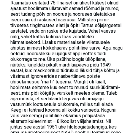
Raamatus esitatud 75-l naisel on ühest küljest olnud
ajastust hoolimata üllatavalt samad rõõmud ja mured,
sest tudengipõlv on noorus ja nooruses ületatakse
isegi suured raskused naerusui. Millistes primi-
tiivsetes tingimustes elati ja õpiti Tartus sõjajärgsetel
aastatel, seda on raske ette kujutada. Vahel vaevas
nälg, vahel kattis külmas toas vooditekki
härmatisekord. Lisaks materiaalsele viletsusele
ahistas inimesi kõikehaarav poliitiline surve. Aga, nagu
öeldud, nooruslikku elujulgust appi võttes tuldi
olukorraga toime. Üks psühholoogia üliõpilane,
näiteks, kirjeldab pikalt mardilaupäeva pidu 1949.
aastal, kus maskeeritud tüdrukud läksid tühja kõhtu ja
väsimust ignoreerides naabertänava poiste
ühiselamusse “marti” tegema. Mürglit oli laialt,
hoolimata seitsme kuu eest toimunud suurküüditami-
sest, mis pidi kõigil ju värskelt meeles olema. Tuleb
aga mõista, et sedalaadi tegevus oli omajagu
vastumürk lootusetule olukorrale, milles tuli elada.
Keegi ei tahtnud koorma all kokku variseda. Nagunii
võis väiksemgi poliitiline eksimus põhjustada
eksmatrikuleerimist – ülikoolist väljaheitmist. Nii
juhtus see aastal 1951 ühe filoloogiatudengiga, kes
oma isa arreteerimisest NKVD poolt ei teatanud kohe