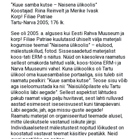
“Kuue samba kutse – Naisena ülikoolis”
Koostajad: Riina Reinvelt ja Merike Ivask
Korp! Filiae Patriae
Tartu-Narva 2005; 176 lk.
See oli 2005. a. alguses kui Eesti Rahva Muuseum ja
korp! Filiae Patriae kuulutasid ühiselt välja materjali
kogumise teemal “Naisena ülikoolis” – elulood,
mälestuskillud, fotod. Sissesaadetud materjalist
koos-tati ERM-s näitus. Nüüd on käesoleva raamatus
sellest omakorda tehtud valik, koos-tööna ERM-i ja
Narva Muuseumi vahel. Kuna ülikooliks oli Tartu
ülikool oma kuuesambalise portaaliga, siis tuleb siit
raamatu pealkiri: “Kuue samba kutse”. Teose sisu võib
aga iseloomustada ka nii: “Naisüliõpilaste elu Tartu
ülikoolis läbi aegade”. Sellest aspektist lähtudes
pakub raamat väga palju huvitavat, sest lahti rulluvad
aastad esimesest iseseisvusest kuni tänapäevani.
Läbi aegade, jah, aga missu-guste aegade!
Raamatu materjal on organiseeritud teemade alusel,
mitte üleskutsele vastanud isikute järgi.
Individuaalsetest mälestustest nopitud lõikudest on
koostatud vastavat teemat käsitlev peatükk. Neid