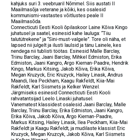
kahjuks suri 3. veebruaril Nõmmel. Siis austati II
Maailmasõja veterane ja kõiki, kes osalesid
kommunismi-vastastes võitlustes peale II
Maailmasõda.
Connecticuti Eesti Kooli õpilaskoor Laine Kõiva Kingo
juhatusel ja saatel, esinesid kahe lauluga: “Tiiu
talutütrekene” ja “Sini-must-valgele”. Tore oli näha, et
lapsed nii julgelt ja ilusti laulsid ja tänu Lainele, kes
nendega nii tublisti töötas. Esinesid Malle Barclay,
Triinu Barclay, Jaani Barclay, Mihkel Edmiston, Erika
Edmiston, Jaani Kangro, Argo Kiernan-Paadre, Hendrik
Kingo, Markus Kitsing, Jakob Kõiva, Erika Kõiva,
Megan Kruzyck, Eric Kruzyck, Hailey Linask, Andrus
Maandi, Ilea Peckham, Kaagu Rakfeldt, Kiia-Mai
Rakfeldt, Karl Siismets ja Kelker Wenzel.
Järgmiseks esinesid Connecticuti Eesti Kooli
rahvatantsijad Leelo Linaski juhatusel.
Vanematest klassidest osalesid Jaani Barclay, Malle
Barclay, Triinu Barclay, Erika Edmiston, Jaani Kangro,
Erika Kõiva, Jakob Kõiva, Argo Kiernan-Paadre,
Markus Kitsing, Hailey Linask, Ilea Peckham, Kiia-Mai
Rakfeldt ja Kaagu Rakfeldt, ja mudilaste klassist Eric
Kruzyck, Megan Kruzcyk, Jakob Kõiva, Karl Siismets