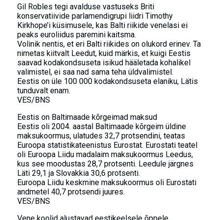
Gil Robles tegi avalduse vastuseks Briti
konservatiivide parlamendigrupi liidri Timothy
Kirkhope’i küsimusele, kas Balti riikide venelasi ei
peaks euroliidus paremini kaitsma.
Volinik nentis, et eri Balti riikides on olukord erinev. Ta
nimetas kiitvalt Leedut, kuid märkis, et kuigi Eestis
saavad kodakondsuseta isikud hääletada kohalikel
valimistel, ei saa nad sama teha üldvalimistel.
Eestis on üle 100 000 kodakondsuseta elaniku, Lätis
tunduvalt enam.
VES/BNS
Eestis on Baltimaade kõrgeimad maksud
Eestis oli 2004. aastal Baltimaade kõrgeim üldine
maksukoormus, ulatudes 32,7 protsendini, teatas
Euroopa statistikateenistus Eurostat. Eurostati teatel
oli Euroopa Liidu madalaim maksukoormus Leedus,
kus see moodustas 28,7 protsenti. Leedule järgnes
Läti 29,1 ja Slovakkia 30,6 protsenti.
Euroopa Liidu keskmine maksukoormus oli Eurostati
andmetel 40,7 protsendi juures.
VES/BNS
Vene koolid alustavad eestikeelsele õppele