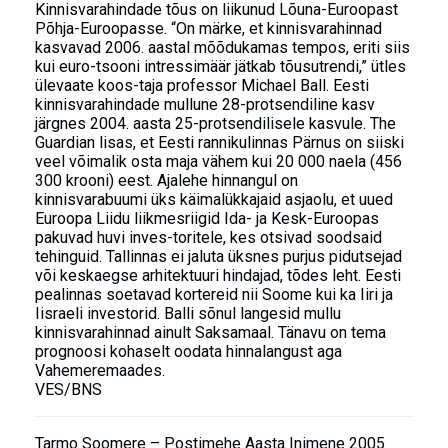
Kinnisvarahindade tõus on liikunud Lõuna-Euroopast
Põhja-Euroopasse. “On märke, et kinnisvarahinnad
kasvavad 2006. aastal mõõdukamas tempos, eriti siis
kui euro-tsooni intressimäär jätkab tõusutrendi,” ütles
ülevaate koos-taja professor Michael Ball. Eesti
kinnisvarahindade mullune 28-protsendiline kasv
järgnes 2004. aasta 25-protsendilisele kasvule. The
Guardian lisas, et Eesti rannikulinnas Pärnus on siiski
veel võimalik osta maja vähem kui 20 000 naela (456
300 krooni) eest. Ajalehe hinnangul on
kinnisvarabuumi üks käimalükkajaid asjaolu, et uued
Euroopa Liidu liikmesriigid Ida- ja Kesk-Euroopas
pakuvad huvi inves-toritele, kes otsivad soodsaid
tehinguid. Tallinnas ei jaluta üksnes purjus pidutsejad
või keskaegse arhitektuuri hindajad, tõdes leht. Eesti
pealinnas soetavad kortereid nii Soome kui ka Iiri ja
Iisraeli investorid. Balli sõnul langesid mullu
kinnisvarahinnad ainult Saksamaal. Tänavu on tema
prognoosi kohaselt oodata hinnalangust aga
Vahemeremaades.
VES/BNS
Tarmo Soomere – Postimehe Aasta Inimene 2005