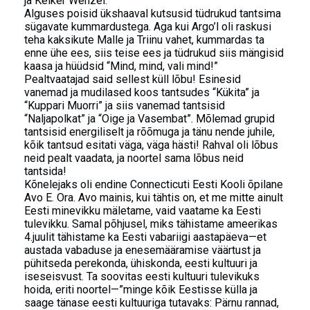
ja Kelker Wenzel.
Alguses poisid ükshaaval kutsusid tüdrukud tantsima
sügavate kummardustega. Aga kui Argo’l oli raskusi
teha kaksikute Malle ja Triinu vahet, kummardas ta
enne ühe ees, siis teise ees ja tüdrukud siis mängisid
kaasa ja hüüdsid “Mind, mind, vali mind!”
Pealtvaatajad said sellest küll lõbu! Esinesid
vanemad ja mudilased koos tantsudes “Kükita” ja
“Kuppari Muorri” ja siis vanemad tantsisid
“Naljapolkat” ja “Oige ja Vasembat”. Mõlemad grupid
tantsisid energiliselt ja rõõmuga ja tänu nende juhile,
kõik tantsud esitati väga, väga hästi! Rahval oli lõbus
neid pealt vaadata, ja noortel sama lõbus neid
tantsida!
Kõnelejaks oli endine Connecticuti Eesti Kooli õpilane
Avo E. Ora. Avo mainis, kui tähtis on, et me mitte ainult
Eesti minevikku mäletame, vaid vaatame ka Eesti
tulevikku. Samal põhjusel, miks tähistame ameerikas
4.juulit tähistame ka Eesti vabariigi aastapäeva—et
austada vabaduse ja enesemääramise väärtust ja
pühitseda perekonda, ühiskonda, eesti kultuuri ja
iseseisvust. Ta soovitas eesti kultuuri tulevikuks
hoida, eriti noortel—”minge kõik Eestisse külla ja
saage tänase eesti kultuuriga tutavaks: Pärnu rannad,