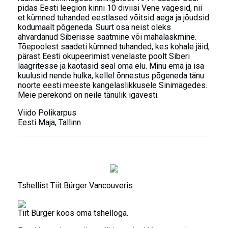
pidas Eesti leegion kinni 10 diviisi Vene vägesid, nii
et kümned tuhanded eestlased võitsid aega ja jõudsid
kodumaalt põgeneda. Suurt osa neist oleks
ähvardanud Siberisse saatmine või mahalaskmine.
Tõepoolest saadeti kümned tuhanded, kes kohale jäid,
pärast Eesti okupeerimist venelaste poolt Siberi
laagritesse ja kaotasid seal oma elu. Minu ema ja isa
kuulusid nende hulka, kellel õnnestus põgeneda tänu
noorte eesti meeste kangelaslikkusele Sinimägedes.
Meie perekond on neile tänulik igavesti.
Viido Polikarpus
Eesti Maja, Tallinn
Tshellist Tiit Bürger Vancouveris
Tiit Bürger koos oma tshelloga.