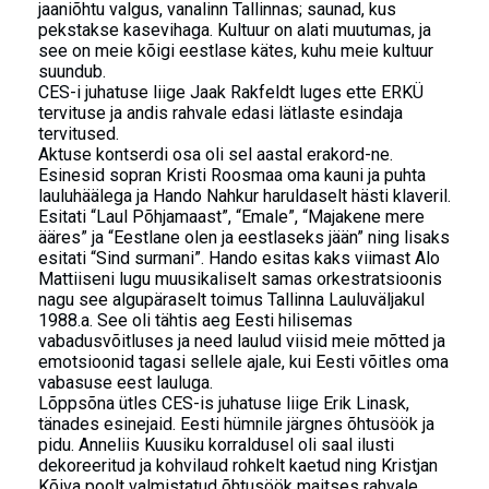
jaaniõhtu valgus, vanalinn Tallinnas; saunad, kus
pekstakse kasevihaga. Kultuur on alati muutumas, ja
see on meie kõigi eestlase kätes, kuhu meie kultuur
suundub.
CES-i juhatuse liige Jaak Rakfeldt luges ette ERKÜ
tervituse ja andis rahvale edasi lätlaste esindaja
tervitused.
Aktuse kontserdi osa oli sel aastal erakord-ne.
Esinesid sopran Kristi Roosmaa oma kauni ja puhta
lauluhäälega ja Hando Nahkur haruldaselt hästi klaveril.
Esitati “Laul Põhjamaast”, “Emale”, “Majakene mere
ääres” ja “Eestlane olen ja eestlaseks jään” ning lisaks
esitati “Sind surmani”. Hando esitas kaks viimast Alo
Mattiiseni lugu muusikaliselt samas orkestratsioonis
nagu see algupäraselt toimus Tallinna Lauluväljakul
1988.a. See oli tähtis aeg Eesti hilisemas
vabadusvõitluses ja need laulud viisid meie mõtted ja
emotsioonid tagasi sellele ajale, kui Eesti võitles oma
vabasuse eest lauluga.
Lõppsõna ütles CES-is juhatuse liige Erik Linask,
tänades esinejaid. Eesti hümnile järgnes õhtusöök ja
pidu. Anneliis Kuusiku korraldusel oli saal ilusti
dekoreeritud ja kohvilaud rohkelt kaetud ning Kristjan
Kõiva poolt valmistatud õhtusöök maitses rahvale