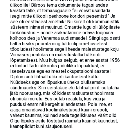
ülikoolile! Büroos tema dokumente tagasi andes
käratati talle, et temasugusele “ei võivat usaldada
isegi mitte ülikooli peahoone koridori pesemist!” Ja
see oli eestlasest ametnik! Nii kiirelt oli kommunistlik
süsteem inimesi muutnud. Omaette lugu oli üliõpilaste
töökohustus – nende ärakastamine odava tööjõuna
kolhoosides ja Venemaa uudismaadel. Siingi aga osati
halba heaks pöörata ning tuldi üliprimi-tiivsetest
tööoludest hoolimata sageli heade mälestustega koju.
Viimases peatükis on mälestuskillud ülikooli
lõpetamisest. Muu hulgas selgub, et enne aastat 1956
ei tuntud Tartu ülikoolis pidulikku lõpuaktust, ei
iseseisvuse ega esimestel okupatsiooni aastatel.
Diplom anti lihtsalt ülikooli kantseleist kätte.
Nüüdseks aga on lõpuaktus üheks olulisemaks
sündmuseks. Siin seistakse elu tähtsal piiril: seljataha
jääb noorusaeg, mis kõikidest raskustest hoolimata
oli siiski muretu. Ees ootab reaalelu, kus vigu ja
puudusi enam nii kergelt ei andestata. Pole ime, et
ajaga omandavad koolimälestused kauni oreooli,
vahest kaunima, kui nad seda tegelikkuses väärt olid.
Olgu lõpuks esile tõstetud raamatu kaunist kujundust,
kaanepildist kuni sisujaotuseni.