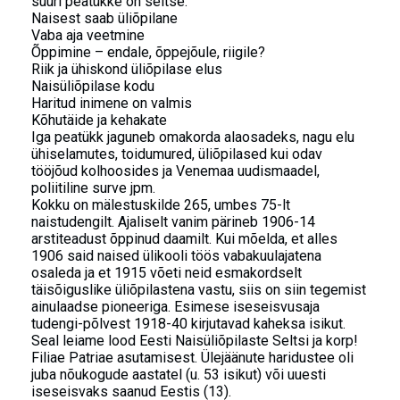
suuri peatükke on seitse:
Naisest saab üliõpilane
Vaba aja veetmine
Õppimine – endale, õppejõule, riigile?
Riik ja ühiskond üliõpilase elus
Naisüliõpilase kodu
Haritud inimene on valmis
Kõhutäide ja kehakate
Iga peatükk jaguneb omakorda alaosadeks, nagu elu
ühiselamutes, toidumured, üliõpilased kui odav
tööjõud kolhoosides ja Venemaa uudismaadel,
poliitiline surve jpm.
Kokku on mälestuskilde 265, umbes 75-lt
naistudengilt. Ajaliselt vanim pärineb 1906-14
arstiteadust õppinud daamilt. Kui mõelda, et alles
1906 said naised ülikooli töös vabakuulajatena
osaleda ja et 1915 võeti neid esmakordselt
täisõiguslike üliõpilastena vastu, siis on siin tegemist
ainulaadse pioneeriga. Esimese iseseisvusaja
tudengi-põlvest 1918-40 kirjutavad kaheksa isikut.
Seal leiame lood Eesti Naisüliõpilaste Seltsi ja korp!
Filiae Patriae asutamisest. Ülejäänute haridustee oli
juba nõukogude aastatel (u. 53 isikut) või uuesti
iseseisvaks saanud Eestis (13).