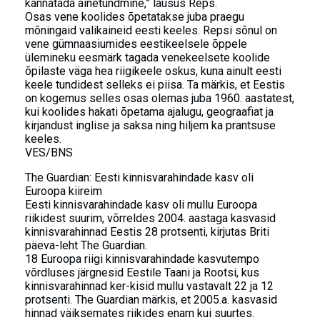
kannatada ainetundmine,” lausus Reps.
Osas vene koolides õpetatakse juba praegu
mõningaid valikaineid eesti keeles. Repsi sõnul on
vene gümnaasiumides eestikeelsele õppele
ülemineku eesmärk tagada venekeelsete koolide
õpilaste väga hea riigikeele oskus, kuna ainult eesti
keele tundidest selleks ei piisa. Ta märkis, et Eestis
on kogemus selles osas olemas juba 1960. aastatest,
kui koolides hakati õpetama ajalugu, geograafiat ja
kirjandust inglise ja saksa ning hiljem ka prantsuse
keeles.
VES/BNS
The Guardian: Eesti kinnisvarahindade kasv oli
Euroopa kiireim
Eesti kinnisvarahindade kasv oli mullu Euroopa
riikidest suurim, võrreldes 2004. aastaga kasvasid
kinnisvarahinnad Eestis 28 protsenti, kirjutas Briti
päeva-leht The Guardian.
18 Euroopa riigi kinnisvarahindade kasvutempo
võrdluses järgnesid Eestile Taani ja Rootsi, kus
kinnisvarahinnad ker-kisid mullu vastavalt 22 ja 12
protsenti. The Guardian märkis, et 2005.a. kasvasid
hinnad väiksemates riikides enam kui suurtes.