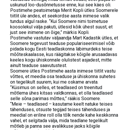
uskunud loo-dusõnnetusse enne, kui see käes oli.
Postimehe peatoimetaja Merit Kopli ütles Soomerele
tiitlit üle andes, et seekordse aasta inimese valik
tundus algul raske. “Kui Soomere nimi toimetuse
koosolekul välja pakuti, ütlesid kõik ühest suust, et
just see inimene on õige,” märkis Kopli.
Postimehe vastutav väljaandja Mart Kadastik ütles, et
Soomere tegevust teaduse populariseerimisel võib
pidada kogu Eesti teadlaskonna läbimurdeks teise
mõõteskaalasse, kus räägitakse kõigile arusaadavas
keeles kogu ühiskonnale olulistest asjadest, mitte
ainult teaduse saavutustest.
Soomere ütles Postimehe aasta inimese tiitlit vastu
võttes, et meedia osa teaduse ja ühiskonna suhetes
on tegelikult suurem, kui me oskame arvata.
“Küsimus on selles, et teadlased on treenitud
mõtlema ühes kitsas valdkonnas, et olla teadlased
selle sõna parimas mõttes,” rääkis Soomere.
“Meie – teadlased – kasutame keelt natuke teises
tähenduses, otsuste tegijad teises tähenduses ja
meedial on eriline roll olla tõlk nende kahe keskkonna
vahel, et selgitada välja, mida teadlane tegelikult
mõtleb ja panna see avalikkuse jaoks kõigile