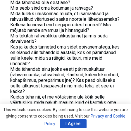
Mida tähendab olla eestlane?
Mis seob sind oma kodumaa ja rahvaga?
Mida tuleks ühiskonnas muuta, et isamaalised ja
rahvuslikud väärtused saaks noortele lähedasemaks?
Kellena tunnevad end segaperedest noored? Mis
mõjutab nende arvamusi ja hinnanguid?
Mis tekitab rahvuslikku uhkustunnet ja mis seda
devalveerib?
Kas ja kuidas tunnetad oma sidet esivanematega, kes
on elanud siin tuhandeid aastaid, kes on pärandanud
sulle keele, mida sa räägid, kultuuri, mis meid
ühendab?
Mida tähendab sinu jaoks eesti pärimuskultuur
(rahvamuusika, rahvalaulud, -tantsud, kalendrikombed,
kohapärimus, perepärimus jne)? Kas pead oluliseks
selle jätkuvust tänapäeval ning mida teha, et see ei
kaoks?
Kuidas teha nii, et me võtaksime üle kõik selle
väärtusliku, mida pakub maailm, kuid ei kaotaks oma
eripära? Jääksime eestlasteks ega sulaks kokku
This website uses cookies. By continuing to use this website you are
ühtseks halliks maailmakodanike massiks?
giving consent to cookies being used. Visit our
Privacy and Cookie
Kuidas teha nii, et kõik need, kes tulevad meile külla,
Policy
.
I Agree
leiaksid siin midagi niisugust, mida ei ole mitte
kusagil mujal maailmas?