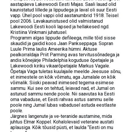
aastapäeva Lakewoodi Eesti Majas. Saali lauad olid
kaunistatud lillede ja lippudega ja laval oli suur Eesti
vapp. Ühel pool vappi olid aastanumbrid 1918. Teisel
pool 2006. Lavakaunistused olid valmistanud
Lakewoodi Eesti kooli lapsed ja hellakesed ngd.
Kristiina Vinkmani juhatusel.
Programm algas lippude defileega, mille tõid sisse
skaudid ja gaidid koos Jaan Pankseppaga. Sopran
Luule Prima laulis Ameerika hümni. Aktuse
pealkorraldaja Priit Parming avas tervitussõnadega ja
andis kõnejärje Philadelphia koguduse õpetajale ja
Lakewoodi kiriku vikaarõpetajale Markus Vagale.
Õpetaja Vaga tuletas kuulajaile meelde Jeesuse sõnu,
et inimestele on kõik võimatu, aga Jumalale on kõik
võimalik. Siiski peavad inimesed tegema esimese
sammu. Kui see on tehtud, leiavad nad, et Jumal on
astunud sammu nende poole. Nii saavutas ka Eesti
oma vabaduse, et Eesti rahvas astus sammu selle
poole ning Jumal lubas vabadusel astuda eestlaste
poole.
Järgnes langenute ja ve-teranide austamine, mida
juhtus Elmar Koppel. Kohalolevaid veterane austati
aplausiga. Kõik tõusid püsti, et laulda “Eesti on mu