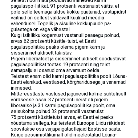
sellest hoolimata pooldavad inimesed karmi
pagulaspo-liitikat. 91 protsenti vastanuist väitis, et
pole selle teemaga üldse kokku puutunud, vastupidist
väitnud on sellest valdavalt kuulnud meedia
vahendusel. Tegelik ja sisuline kokkupuude pa-
gulastega on väga vähestel.
Kuigi isiklikku kogemust vastanuil peaaegu polnud,
arvas 62 protsenti küsitle-tuist, et Eesti
pagulaspoliitika peaks olema pigem karm ja
sisserännet üldiselt takistav.
Pigem liberaalset ja sisserännet üldiselt soodustavat
pagulaspoliitikat toetas 19 protsenti ning teist
samapalju ei osanud oma arvamust öelda.
Teistest enam olid karmi pagulaspoliitika poolt Lõuna-
Eesti elanikud, eestlased, kõrgharidusega ja vanemad
inimesed.
Mitte-eestlaste vastused jagunesid kolme suhteliselt
võrdsesse ossa. 37 protsenti neist oli pigem
liberaalse ja 31 karmi pagulaspoliitika poolt, oma
seisukohta polnud 32 protsendil vastanuist.
75 protsenti küsitletuist arvas, et Eesti ei peaks
nõustuma sellega, kui teistest Euroopa Liidu riikidest
soovitakse osa varjupaigataotlejaid Eestisse saata.
Kõige pessimistlikumalt olid meelestatud Lõuna-