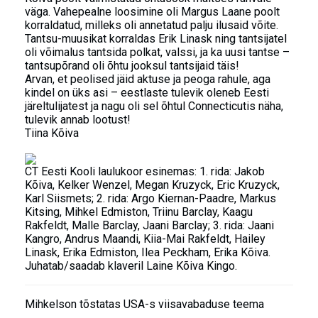
väga. Vahepealne loosimine oli Margus Laane poolt
korraldatud, milleks oli annetatud palju ilusaid võite.
Tantsu-muusikat korraldas Erik Linask ning tantsijatel
oli võimalus tantsida polkat, valssi, ja ka uusi tantse –
tantsupõrand oli õhtu jooksul tantsijaid täis!
Arvan, et peolised jäid aktuse ja peoga rahule, aga
kindel on üks asi – eestlaste tulevik oleneb Eesti
järeltulijatest ja nagu oli sel õhtul Connecticutis näha,
tulevik annab lootust!
Tiina Kõiva
CT Eesti Kooli laulukoor esinemas: 1. rida: Jakob
Kõiva, Kelker Wenzel, Megan Kruzyck, Eric Kruzyck,
Karl Siismets; 2. rida: Argo Kiernan-Paadre, Markus
Kitsing, Mihkel Edmiston, Triinu Barclay, Kaagu
Rakfeldt, Malle Barclay, Jaani Barclay; 3. rida: Jaani
Kangro, Andrus Maandi, Kiia-Mai Rakfeldt, Hailey
Linask, Erika Edmiston, Ilea Peckham, Erika Kõiva.
Juhatab/saadab klaveril Laine Kõiva Kingo.
Mihkelson tõstatas USA-s viisavabaduse teema