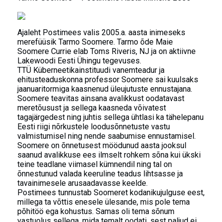
Ajaleht Postimees valis 2005.a. aasta inimeseks
merefüüsik Tarmo Soomere. Tarmo õde Maie
Soomere Currie elab Toms Riveris, NJ ja on aktiivne
Lakewoodi Eesti Ühingu tegevuses.
TTÜ Küberneetikainstituudi vanemteadur ja
ehitusteaduskonna professor Soomere sai kuulsaks
jaanuaritormiga kaasnenud üleujutuste ennustajana.
Soomere teavitas ainsana avalikkust oodatavast
meretõusust ja sellega kaasneda võivatest
tagajärgedest ning juhtis sellega ühtlasi ka tähelepanu
Eesti riigi nõrkustele loodusõnnetuste vastu
valmistumisel ning nende saabumise ennustamisel.
Soomere on õnnetusest möödunud aasta jooksul
saanud avalikkuse ees ilmselt rohkem sõna kui ükski
teine teadlane viimasel kümnendil ning tal on
õnnestunud valada keeruline teadus lihtsasse ja
tavainimesele arusaadavasse keelde.
Postimees tunnustab Soomeret kodanikujulguse eest,
millega ta võttis enesele ülesande, mis pole tema
põhitöö ega kohustus. Samas oli tema sõnum
vastuolus sellega, mida temalt oodati, sest paljud ei