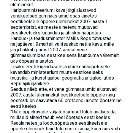
üleminekut
Haridusministeeriumi kava järgi alustavad
venekeelsed gümnaasiumid osas ainetes
eestikeelsele õppele üleminekut 2007. aasta 1.
septembrist, esimeste ainetena muutuvad
eestikeelseks kirjandus ja ühiskonnaõpetus.
Haridus- ja teadusminister Mailis Reps tutvustas
neljapäeval, 9.märtsil valitsuskabinetile kava, mille
järgi hakkab pärast 2007. aastat vene
gümnaasiumides eestikeelsena lisanduma vähemalt
üks õppeaine aastas.
Lisaks eesti kirjandusele ja ühiskonnaõpetusele
kavandab ministeerium muuta eestikeelseks
muusika- ja kunstiajaloo, geograafia ja ajaloo, ütles
Reps ajakirjanikele.
Seadus näeb ette, et vene gümnaasiumid alustavad
2007. aastal üleminekut eestikeelsele õppele ning
eesmärk on saavutada 60 protsendi ainete õpetamine
eesti keeles.
“Uute õppekavade väljatöötamisel tuleb analüüsida,
milliseid aineid tasub veel õpetada eesti keeles.
Reaalainetes ja loodusõpetuses eestikeelsele
õppele üleminek häid tulemusi ei anna, kuna siis võib