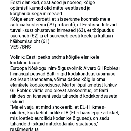
Eesti elanikud, eestlased ja noored, kõige
optimistlikumad olid mitte-eestlased ja
kõrgharidusega inimesed.
Kõige enam kardeti, et sisseränne koormab meie
sotsiaalsüsteemi (79 protsenti), et Eestisse tulevad
turvali-sust ohustavad inimesed (63), et tööpuudus
suureneb (62) ja et suureneb eesti keele ja kultuuri
hääbumise oht (61).
VES /BNS
Volinik: Eesti peaks andma kõigile elanikele
kodakondsuse
Euroopa Nõukogu inim-õigusvolinik Alvaro Gil Roblesi
hinnangul peavad Balti riigid kodakondsusküsimuse
aktiivselt lahendama, võimaldades kõigile oma
elanikele kodakondsuse. Märtsi lõpul ametist lahkuv
Gil Robles väitis end olevat shokeeritud, et Balti
riikides on tänaseni sadu tuhandeid kodakondsuseta
isikuid.
“Ma ei varja, et mind shokeerib, et EL-i liikmes-
riikides, kus kehtib artikkel 8 (EL-i baasleppe artikkel,
mis loetleb euroliidu kodanike õigused), on sadu
tuhandeid isikuid mittekodaniku staatuses,”
resümeeris ta.