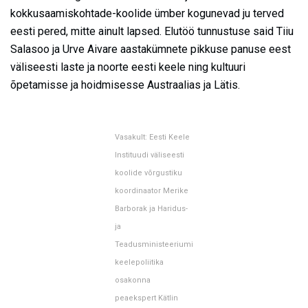
kokkusaamiskohtade-koolide ümber kogunevad ju terved
eesti pered, mitte ainult lapsed. Elutöö tunnustuse said Tiiu
Salasoo ja Urve Aivare aastakümnete pikkuse panuse eest
väliseesti laste ja noorte eesti keele ning kultuuri
õpetamisse ja hoidmisesse Austraalias ja Lätis.
Vasakult: Eesti Keele
Instituudi väliseesti
koolide võrgustiku
koordinaator Merike
Barborak ja Haridus-
ja
Teadusministeeriumi
keelepoliitika
osakonna
peaekspert Kätlin