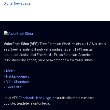
Digital Newspaper →
Vaba Eesti Sõna (VES)
'Free Estonian Word' on ainuke USA-s ilmuv
eestikeelne ajaleht, ilmub kahe nädala tagant 1949 aastal
asutatud aktsiaseltsi The Nordic Press Estonian-American
Publishers, Inc.’i poolt, mille peakontor on New Yorgi linnas.
»
Meist
»
Hakka lugejaks
»
Võta ühendust
»
Toeta VES
Jälgi VES
Facebook'i lehekülge
, et kursis olla meie viimaste
uudiste, teadete ja üritustega.