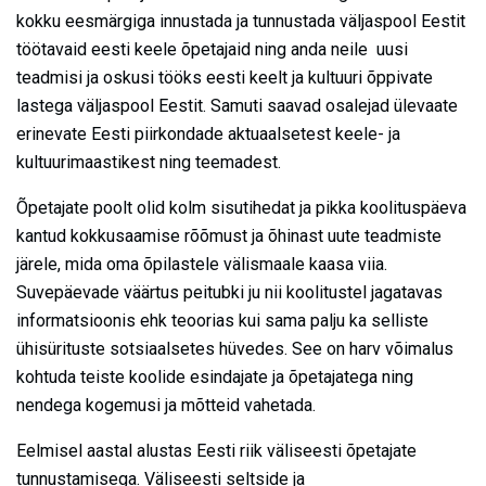
kokku eesmärgiga innustada ja tunnustada väljaspool Eestit
töötavaid eesti keele õpetajaid ning anda neile uusi
teadmisi ja oskusi tööks eesti keelt ja kultuuri õppivate
lastega väljaspool Eestit. Samuti saavad osalejad ülevaate
erinevate Eesti piirkondade aktuaalsetest keele- ja
kultuurimaastikest ning teemadest.
Õpetajate poolt olid kolm sisutihedat ja pikka koolituspäeva
kantud kokkusaamise rõõmust ja õhinast uute teadmiste
järele, mida oma õpilastele välismaale kaasa viia.
Suvepäevade väärtus peitubki ju nii koolitustel jagatavas
informatsioonis ehk teoorias kui sama palju ka selliste
ühisürituste sotsiaalsetes hüvedes. See on harv võimalus
kohtuda teiste koolide esindajate ja õpetajatega ning
nendega kogemusi ja mõtteid vahetada.
Eelmisel aastal alustas Eesti riik väliseesti õpetajate
tunnustamisega. Väliseesti seltside ja