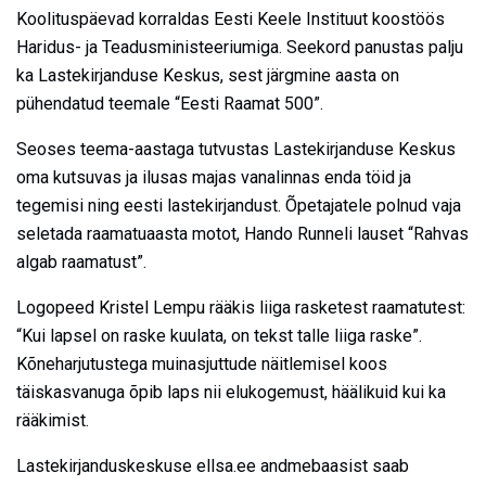
Koolituspäevad korraldas Eesti Keele Instituut koostöös
Haridus- ja Teadusministeeriumiga. Seekord panustas palju
ka Lastekirjanduse Keskus, sest järgmine aasta on
pühendatud teemale “Eesti Raamat 500”.
Seoses teema-aastaga tutvustas Lastekirjanduse Keskus
oma kutsuvas ja ilusas majas vanalinnas enda töid ja
tegemisi ning eesti lastekirjandust. Õpetajatele polnud vaja
seletada raamatuaasta motot, Hando Runneli lauset “Rahvas
algab raamatust”.
Logopeed Kristel Lempu rääkis liiga rasketest raamatutest:
“Kui lapsel on raske kuulata, on tekst talle liiga raske”.
Kõneharjutustega muinasjuttude näitlemisel koos
täiskasvanuga õpib laps nii elukogemust, häälikuid kui ka
rääkimist.
Lastekirjanduskeskuse ellsa.ee andmebaasist saab