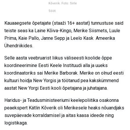
Kõverik. Foto: Sirle
Sööt.
Kauaaegsete õpetajate (staaži 16+ aastat) tunnustuse said
teiste seas ka Laine Kõiva-Kingo, Merike Siismets, Luule
Prima, Kaie Pallo, Janne Sepp ja Leelo Kask Ameerika
Ühendriikides.
Selle aasta veebruarist liikus väliseesti koolide õppe
koordineerimine Eesti Keele Instituudi alla ja uueks
koordinaatoriks sai Merike Barborak. Merike on olnud eesti
kultuuri hoidja New Yorgis ja töötanud pea kakskümmend
aastat New Yorgi Eesti kooli õpetajana ja juhatajana.
Haridus- ja Teadusministeeriumi keelepoliitika osakonna
peaekspert Kätlin Kõverik oli Merikesele heaks nõuandjaks
suvepäevade korraldamisel ja aitas kaasa ideede ning
logistikaga.