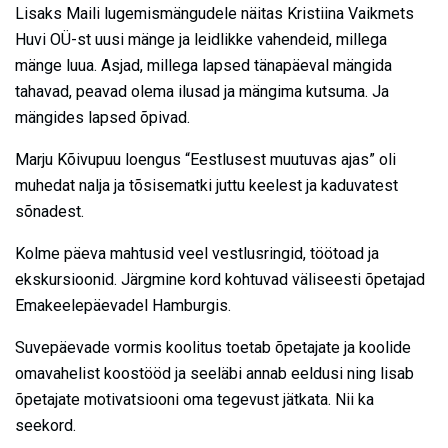
Lisaks Maili lugemismängudele näitas Kristiina Vaikmets
Huvi OÜ-st uusi mänge ja leidlikke vahendeid, millega
mänge luua. Asjad, millega lapsed tänapäeval mängida
tahavad, peavad olema ilusad ja mängima kutsuma. Ja
mängides lapsed õpivad.
Marju Kõivupuu loengus “Eestlusest muutuvas ajas” oli
muhedat nalja ja tõsisematki juttu keelest ja kaduvatest
sõnadest.
Kolme päeva mahtusid veel vestlusringid, töötoad ja
ekskursioonid. Järgmine kord kohtuvad väliseesti õpetajad
Emakeelepäevadel Hamburgis.
Suvepäevade vormis koolitus toetab õpetajate ja koolide
omavahelist koostööd ja seeläbi annab eeldusi ning lisab
õpetajate motivatsiooni oma tegevust jätkata. Nii ka
seekord.