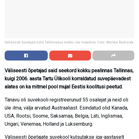
Väliseesti õpetajad tulid Tallinnasse kokku üle maailma. Foto: Merike Barborak.
Väliseesti õpetajad said seekord kokku pealinnas Tallinnas,
kuigi 2006. aasta Tartu Ülikooli korraldatud suvepäevadest
alates on ka mitmel pool mujal Eestis koolitusi peetud.
Tänavu oli suvekooli registreerunud 55 osalejat ja neid oli
üle ilma, välja arvatud Austraaliast. Esindatud olid Kanada,
USA, Rootsi, Soome, Saksamaa, Belgia, Läti, Inglismaa,
Ungari, Venemaa, Holland ja Luksemburg.
Väliseesti õpetajate suvekool kutsutakse iga-aastaselt