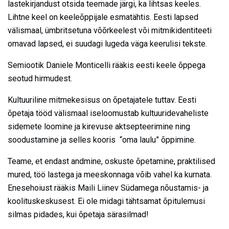
lastekirjandust otsida teemade järgi, ka lihtsas keeles.
Lihtne keel on keeleõppijale esmatähtis. Eesti lapsed
välismaal, ümbritsetuna võõrkeelest või mitmikidentiteeti
omavad lapsed, ei suudagi lugeda väga keerulisi tekste.
Semiootik Daniele Monticelli rääkis eesti keele õppega
seotud hirmudest.
Kultuuriline mitmekesisus on õpetajatele tuttav. Eesti
õpetaja tööd välismaal iseloomustab kultuuridevaheliste
sidemete loomine ja kirevuse aktsepteerimine ning
soodustamine ja selles kooris “oma laulu” õppimine.
Teame, et endast andmine, oskuste õpetamine, praktilised
mured, töö lastega ja meeskonnaga võib vahel ka kurnata.
Enesehoiust rääkis Maili Liinev Südamega nõustamis- ja
koolituskeskusest. Ei ole midagi tähtsamat õpitulemusi
silmas pidades, kui õpetaja särasilmad!