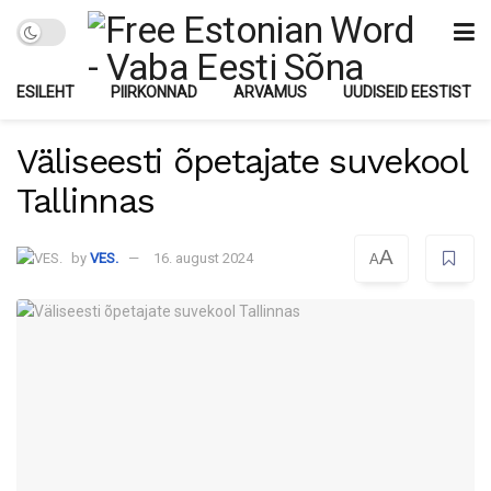
ESILEHT
PIIRKONNAD
ARVAMUS
UUDISEID EESTIST
Väliseesti õpetajate suvekool
Tallinnas
A
by
VES.
16. august 2024
A