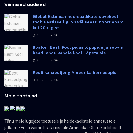
Viimased uudised
Global Estonian noorsaadikute suvekool
toob Eestisse ligi 50 väliseesti noort enam
kui 20 riigist
31. JUULI 2026
Bostoni Eesti Kool pidas lõpupidu ja soovis
head lendu kahele kooli lõpetajale
31. JUULI 2026
Eesti kanapuljong Ameerika hernesupis
31. JUULI 2026
Meie toetajad
Tänu meie lugejate toetusele ja heldekäelistele annetustele
jätkame Eesti vaimu levitamist üle Ameerika. Oleme poliitiliselt