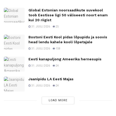
Global Estonian noorsaadikute suvekool
toob Eestisse ligi 50 väliseesti noort enam
kui 20 riigist
31. JUULI 2026
25
Bostoni Eesti Kool pidas lõpupidu ja soovis
head lendu kahele kooli lõpetajale
31. JUULI 2026
158
Eesti kanapuljong Ameerika hernesupis
31. JUULI 2026
24
Jaanipidu LA Eesti Majas
31. JUULI 2026
24
LOAD MORE