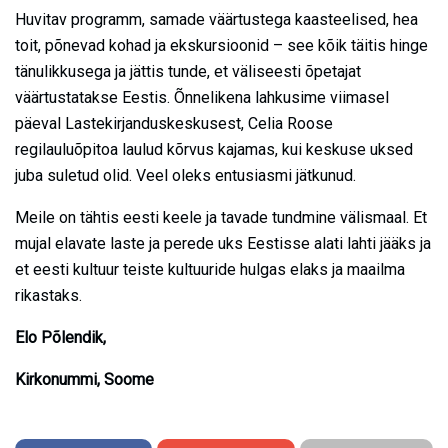
Huvitav programm, samade väärtustega kaasteelised, hea
toit, põnevad kohad ja ekskursioonid – see kõik täitis hinge
tänulikkusega ja jättis tunde, et väliseesti õpetajat
väärtustatakse Eestis. Õnnelikena lahkusime viimasel
päeval Lastekirjanduskeskusest, Celia Roose
regilauluõpitoa laulud kõrvus kajamas, kui keskuse uksed
juba suletud olid. Veel oleks entusiasmi jätkunud.
Meile on tähtis eesti keele ja tavade tundmine välismaal. Et
mujal elavate laste ja perede uks Eestisse alati lahti jääks ja
et eesti kultuur teiste kultuuride hulgas elaks ja maailma
rikastaks.
Elo Põlendik,
Kirkonummi, Soome