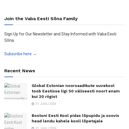
Join the Vaba Eesti Sõna Family
Sign Up for Our Newsletter and Stay Informed with Vaba Eesti
Sõna.
Subscribe here →
Recent News
Global Estonian noorsaadikute suvekool
toob Eestisse ligi 50 väliseesti noort enam
kui 20 riigist
31. JUULI 2026
Bostoni Eesti Kool pidas lõpupidu ja soovis
head lendu kahele kooli lõpetajale
31. JUULI 2026