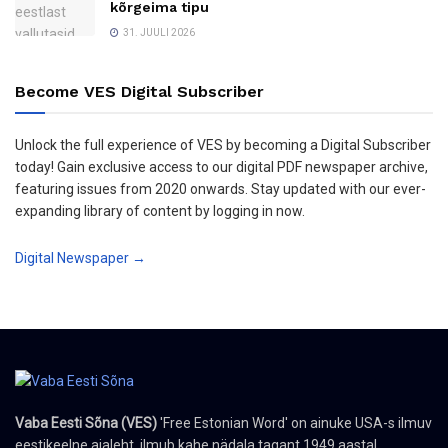
kõrgeima tipu
31. JUULI 2026
Become VES Digital Subscriber
Unlock the full experience of VES by becoming a Digital Subscriber
today! Gain exclusive access to our digital PDF newspaper archive,
featuring issues from 2020 onwards. Stay updated with our ever-
expanding library of content by logging in now.
Digital Newspaper →
Vaba Eesti Sõna (VES)
'Free Estonian Word' on ainuke USA-s ilmuv
eestikeelne ajaleht, ilmub kahe nädala tagant 1949 aastal