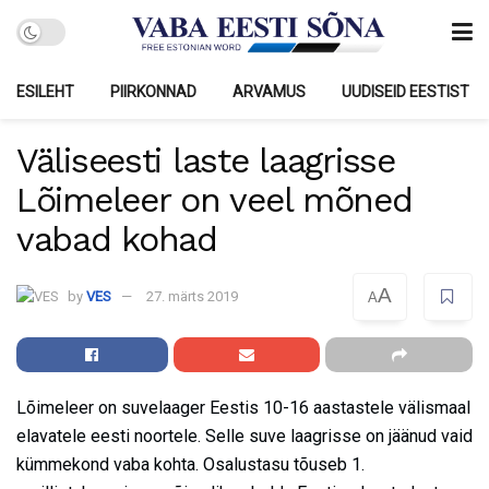
ESILEHT
PIIRKONNAD
ARVAMUS
UUDISEID EESTIST
Väliseesti laste laagrisse
Lõimeleer on veel mõned
vabad kohad
A
by
VES
27. märts 2019
A
Lõimeleer on suvelaager Eestis 10-16 aastastele välismaal
elavatele eesti noortele. Selle suve laagrisse on jäänud vaid
kümmekond vaba kohta. Osalustasu tõuseb 1.