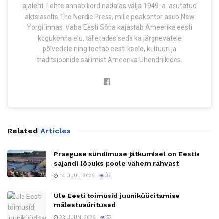
ajaleht. Lehte annab kord nädalas välja 1949. a. asutatud
aktsiaselts The Nordic Press, mille peakontor asub New
Yorgi linnas. Vaba Eesti Sõna kajastab Ameerika eesti
kogukonna elu, talletades seda ka järgnevatele
põlvedele ning toetab eesti keele, kultuuri ja
traditsioonide säilimist Ameerika Ühendriikides.
Related
Articles
Praeguse sündimuse jätkumisel on Eestis
sajandi lõpuks poole vähem rahvast
14. JUULI 2026
35
Üle Eesti toimusid juuniküüditamise
mälestusüritused
23. JUUNI 2026
53