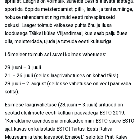
aprillist. Laagris on võimalik suhelda Eestis elavate lastega,
sportida, õppida meisterdamist, pilli-, laulu- ja tantsumänge,
hobuse rakendamist ning muid eesti rahvapäraseid
oskusi. Laager toimub väikeses puhta õhu ja ilusa
loodusega Tääksi külas Viljandimaal, kus saab palju õues
olla, meisterdada, ujuda ja tutvuda eesti kultuuriga.
Lõimeleer toimub sel suvel kolmes vahetuses:
28. juuni – 3. juuli
21. – 26. juuli (selles laagrivahetuses on kohad täis!)
28. juuli – 2. august (sellesse vahetusse on veel paar vaba
kohta).
Esimese laagrivahetuse (28. juuni – 3. juuli) üritused on
seotud üleilmsete eesti kultuuri päevadega ESTO 2019.
“Korraldame uuendusena omalaadse mini-ESTO suure ESTO
ajal, kavas on külastada ESTOt Tartus, Eesti Rahva
Muuseumi ja teha laevasõit Emajõel,” selgitab Priit-Kalev