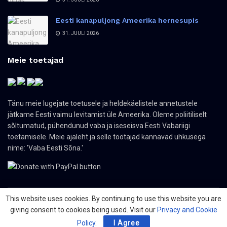
Eesti kanapuljong Ameerika hernesupis
31. JUULI 2026
Meie toetajad
Tänu meie lugejate toetusele ja heldekäelistele annetustele
jätkame Eesti vaimu levitamist üle Ameerika. Oleme poliitiliselt
sõltumatud, pühendunud vaba ja iseseisva Eesti Vabariigi
toetamisele. Meie ajaleht ja selle töötajad kannavad uhkusega
nime: 'Vaba Eesti Sõna.'
This website uses cookies. By continuing to use this website you are
giving consent to cookies being used. Visit our
Privacy and Cookie
© 2024 The Nordic Press Estonian-American Publishers, Inc. All Rights
Reserved.
Policy
.
I Agree