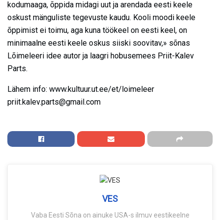
kodumaaga, õppida midagi uut ja arendada eesti keele
oskust mänguliste tegevuste kaudu. Kooli moodi keele
õppimist ei toimu, aga kuna töökeel on eesti keel, on
minimaalne eesti keele oskus siiski soovitav,» sõnas
Lõimeleeri idee autor ja laagri hobusemees Priit-Kalev
Parts.
Lähem info: www.kultuur.ut.ee/et/loimeleer
priit.kalev.parts@gmail.com
VES
Vaba Eesti Sõna on ainuke USA-s ilmuv eestikeelne