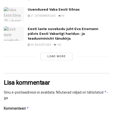
Uuendused Vaba Eesti Sõnas
27. DETSEMBER 2025
46
Eesti laste suvekodu juht Eva Ensmann
pälvis Eesti Vabariigi haridus- ja
teadusministri tänukirja
30. AUGUST 2025
162
LOAD MORE
Lisa kommentaar
*
Sinu e-postiaadressi ei avaldata.
Nõutavad väljad on tähistatud
-
ga
*
Kommenteeri