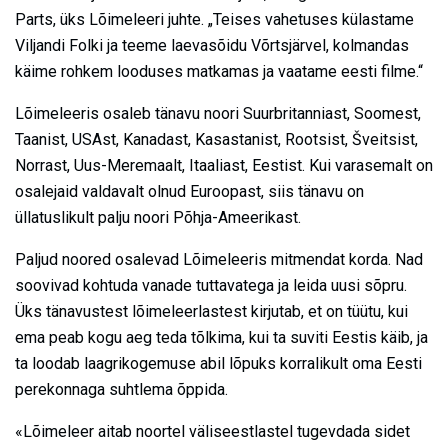
Parts, üks Lõimeleeri juhte. „Teises vahetuses külastame
Viljandi Folki ja teeme laevasõidu Võrtsjärvel, kolmandas
käime rohkem looduses matkamas ja vaatame eesti filme.“
Lõimeleeris osaleb tänavu noori Suurbritanniast, Soomest,
Taanist, USAst, Kanadast, Kasastanist, Rootsist, Šveitsist,
Norrast, Uus-Meremaalt, Itaaliast, Eestist. Kui varasemalt on
osalejaid valdavalt olnud Euroopast, siis tänavu on
üllatuslikult palju noori Põhja-Ameerikast.
Paljud noored osalevad Lõimeleeris mitmendat korda. Nad
soovivad kohtuda vanade tuttavatega ja leida uusi sõpru.
Üks tänavustest lõimeleerlastest kirjutab, et on tüütu, kui
ema peab kogu aeg teda tõlkima, kui ta suviti Eestis käib, ja
ta loodab laagrikogemuse abil lõpuks korralikult oma Eesti
perekonnaga suhtlema õppida.
«Lõimeleer aitab noortel väliseestlastel tugevdada sidet