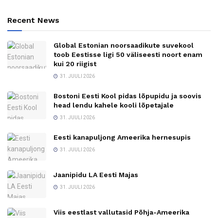
Recent News
Global Estonian noorsaadikute suvekool
toob Eestisse ligi 50 väliseesti noort enam
kui 20 riigist
31. JUULI 2026
Bostoni Eesti Kool pidas lõpupidu ja soovis
head lendu kahele kooli lõpetajale
31. JUULI 2026
Eesti kanapuljong Ameerika hernesupis
31. JUULI 2026
Jaanipidu LA Eesti Majas
31. JUULI 2026
Viis eestlast vallutasid Põhja-Ameerika