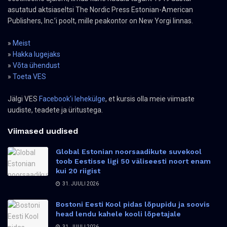
asutatud aktsiaseltsi The Nordic Press Estonian-American
Publishers, Inc.’i poolt, mille peakontor on New Yorgi linnas.
»
Meist
»
Hakka lugejaks
»
Võta ühendust
»
Toeta VES
Jälgi VES
Facebook'i lehekülge
, et kursis olla meie viimaste
uudiste, teadete ja üritustega.
Viimased uudised
Global Estonian noorsaadikute suvekool
toob Eestisse ligi 50 väliseesti noort enam
kui 20 riigist
31. JUULI 2026
Bostoni Eesti Kool pidas lõpupidu ja soovis
head lendu kahele kooli lõpetajale
31. JUULI 2026