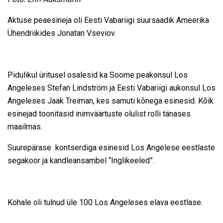
Aktuse peaesineja oli Eesti Vabariigi suursaadik Ameerika
Ühendriikides Jonatan Vseviov.
Pidulikul üritusel osalesid ka Soome peakonsul Los
Angeleses Stefan Lindström ja Eesti Vabariigi aukonsul Los
Angeleses Jaak Treiman, kes samuti kõnega esinesid. Kõik
esinejad toonitasid inimväärtuste olulist rolli tänases
maailmas.
Suurepärase kontserdiga esinesid Los Angelese eestlaste
segakoor ja kandleansambel “Inglikeeled”.
Kohale oli tulnud üle 100 Los Angeleses elava eestlase.