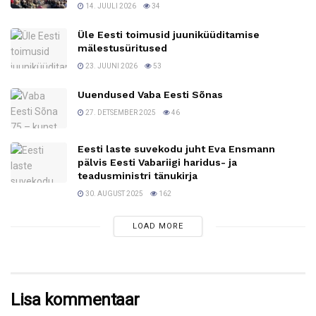
14. JUULI 2026
34
Üle Eesti toimusid juuniküüditamise
mälestusüritused
23. JUUNI 2026
53
Uuendused Vaba Eesti Sõnas
27. DETSEMBER 2025
46
Eesti laste suvekodu juht Eva Ensmann
pälvis Eesti Vabariigi haridus- ja
teadusministri tänukirja
30. AUGUST 2025
162
LOAD MORE
Lisa kommentaar