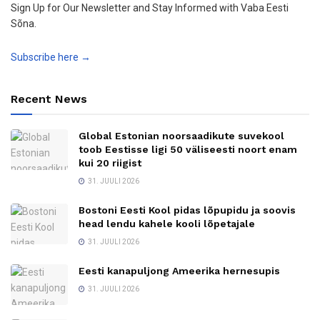
Sign Up for Our Newsletter and Stay Informed with Vaba Eesti
Sõna.
Subscribe here →
Recent News
Global Estonian noorsaadikute suvekool
toob Eestisse ligi 50 väliseesti noort enam
kui 20 riigist
31. JUULI 2026
Bostoni Eesti Kool pidas lõpupidu ja soovis
head lendu kahele kooli lõpetajale
31. JUULI 2026
Eesti kanapuljong Ameerika hernesupis
31. JUULI 2026