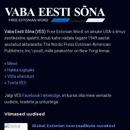
Vaba Eesti Sõna (VES)
'Free Estonian Word' on ainuke USA-s ilmuv
eestikeelne ajaleht, ilmub kahe nädala tagant 1949 aastal
asutatud aktsiaseltsi The Nordic Press Estonian-American
Publishers, Inc.’i poolt, mille peakontor on New Yorgi linnas.
»
Meist
»
Hakka lugejaks
»
Võta ühendust
»
Toeta VES
Jälgi VES
Facebook'i lehekülge
, et kursis olla meie viimaste
uudiste, teadete ja üritustega.
Viimased uudised
Global Estonian noorsaadikute suvekool