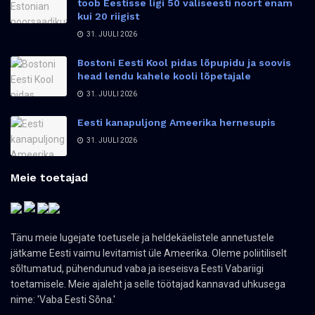
toob Eestisse ligi 50 väliseesti noort enam
kui 20 riigist
31. JUULI 2026
Bostoni Eesti Kool pidas lõpupidu ja soovis
head lendu kahele kooli lõpetajale
31. JUULI 2026
Eesti kanapuljong Ameerika hernesupis
31. JUULI 2026
Meie toetajad
Tänu meie lugejate toetusele ja heldekäelistele annetustele
jätkame Eesti vaimu levitamist üle Ameerika. Oleme poliitiliselt
sõltumatud, pühendunud vaba ja iseseisva Eesti Vabariigi
toetamisele. Meie ajaleht ja selle töötajad kannavad uhkusega
nime: 'Vaba Eesti Sõna.'