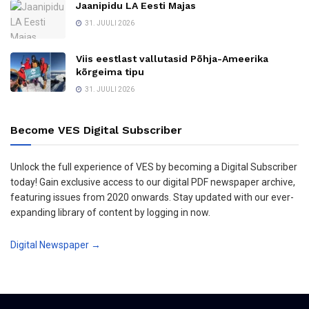
Jaanipidu LA Eesti Majas
31. JUULI 2026
Viis eestlast vallutasid Põhja-Ameerika
kõrgeima tipu
31. JUULI 2026
Become VES Digital Subscriber
Unlock the full experience of VES by becoming a Digital Subscriber
today! Gain exclusive access to our digital PDF newspaper archive,
featuring issues from 2020 onwards. Stay updated with our ever-
expanding library of content by logging in now.
Digital Newspaper →