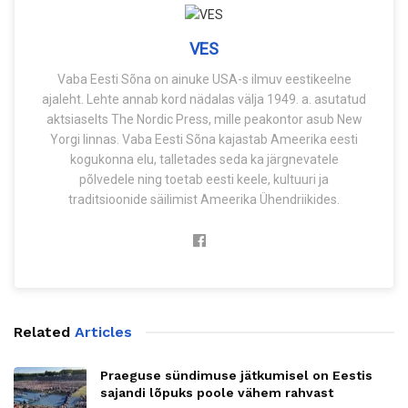
VES
Vaba Eesti Sõna on ainuke USA-s ilmuv eestikeelne
ajaleht. Lehte annab kord nädalas välja 1949. a. asutatud
aktsiaselts The Nordic Press, mille peakontor asub New
Yorgi linnas. Vaba Eesti Sõna kajastab Ameerika eesti
kogukonna elu, talletades seda ka järgnevatele
põlvedele ning toetab eesti keele, kultuuri ja
traditsioonide säilimist Ameerika Ühendriikides.
Related
Articles
Praeguse sündimuse jätkumisel on Eestis
sajandi lõpuks poole vähem rahvast