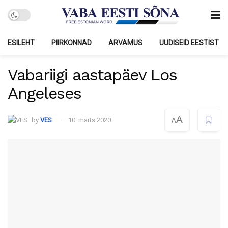
ESILEHT
PIIRKONNAD
ARVAMUS
UUDISEID EESTIST
Vabariigi aastapäev Los
Angeleses
A
by
VES
10. märts 2020
A