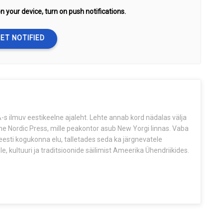
n your device, turn on push notifications.
ET NOTIFIED
s ilmuv eestikeelne ajaleht. Lehte annab kord nädalas välja
The Nordic Press, mille peakontor asub New Yorgi linnas. Vaba
esti kogukonna elu, talletades seda ka järgnevatele
e, kultuuri ja traditsioonide säilimist Ameerika Ühendriikides.