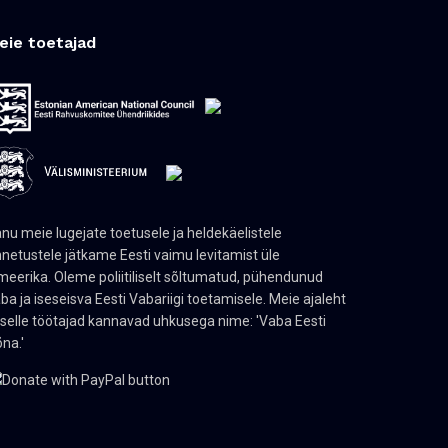
eie toetajad
nu meie lugejate toetusele ja heldekäelistele
netustele jätkame Eesti vaimu levitamist üle
eerika. Oleme poliitiliselt sõltumatud, pühendunud
ba ja iseseisva Eesti Vabariigi toetamisele. Meie ajaleht
 selle töötajad kannavad uhkusega nime: 'Vaba Eesti
na.'