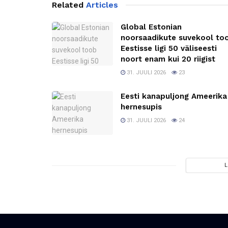
Related
Articles
Global Estonian
noorsaadikute suvekool to
Eestisse ligi 50 väliseesti
noort enam kui 20 riigist
31. JUULI 2026
23
Eesti kanapuljong Ameerika
hernesupis
31. JUULI 2026
24