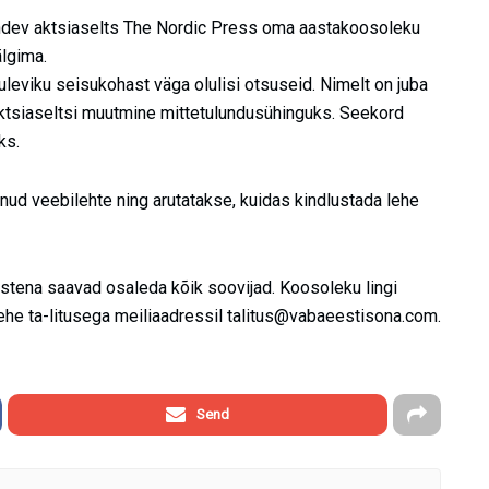
a andev aktsiaselts The Nordic Press oma aastakoosoleku
älgima.
leviku seisukohast väga olulisi otsuseid. Nimelt on juba
 aktsiaseltsi muutmine mittetulundusühinguks. Seekord
ks.
nud veebilehte ning arutatakse, kuidas kindlustada lehe
istena saavad osaleda kõik soovijad. Koosoleku lingi
ehe ta-litusega meiliaadressil
talitus@vabaeestisona.com
.
Send