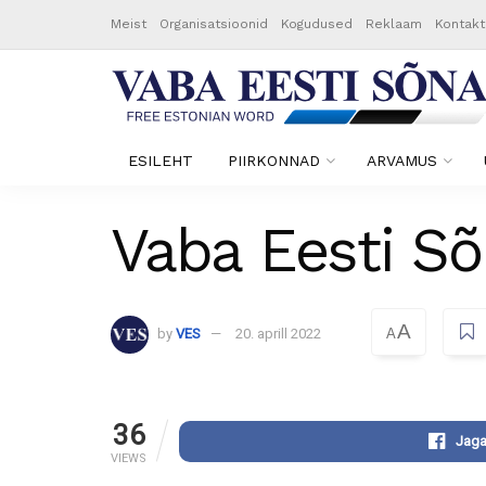
Meist
Organisatsioonid
Kogudused
Reklaam
Kontakt
ESILEHT
PIIRKONNAD
ARVAMUS
Vaba Eesti Sõ
A
by
VES
20. aprill 2022
A
36
Jaga
VIEWS