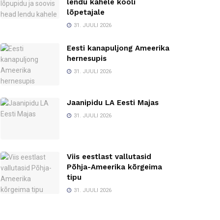
lendu kahele kooli
lõpetajale
31. JUULI 2026
Eesti kanapuljong Ameerika
hernesupis
31. JUULI 2026
Jaanipidu LA Eesti Majas
31. JUULI 2026
Viis eestlast vallutasid
Põhja-Ameerika kõrgeima
tipu
31. JUULI 2026