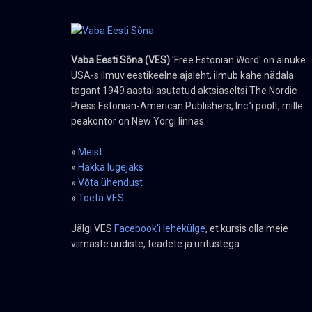
Vaba Eesti Sõna (VES)
'Free Estonian Word' on ainuke
USA-s ilmuv eestikeelne ajaleht, ilmub kahe nädala
tagant 1949 aastal asutatud aktsiaseltsi The Nordic
Press Estonian-American Publishers, Inc.’i poolt, mille
peakontor on New Yorgi linnas.
»
Meist
»
Hakka lugejaks
»
Võta ühendust
»
Toeta VES
Jälgi VES
Facebook'i lehekülge
, et kursis olla meie
viimaste uudiste, teadete ja üritustega.