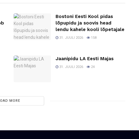
Bostoni Eesti Kool pidas
ob
lõpupidu ja soovis head
lendu kahele kooli lõpetajale
31. JUULI 2026
158
Jaanipidu LA Eesti Majas
31. JUULI 2026
24
LOAD MORE