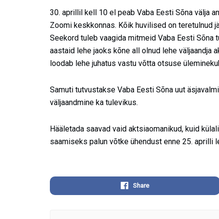
30. aprillil kell 10 el peab Vaba Eesti Sõna välj
Zoomi keskkonnas. Kõik huvilised on teretulnud j
Seekord tuleb vaagida mitmeid Vaba Eesti Sõna tu
aastaid lehe jaoks kõne all olnud lehe väljaandja
loodab lehe juhatus vastu võtta otsuse ülemineku
Samuti tutvustakse Vaba Eesti Sõna uut äsjavalmi
väljaandmine ka tulevikus.
Hääletada saavad vaid aktsiaomanikud, kuid külal
saamiseks palun võtke ühendust enne 25. aprilli l
Share