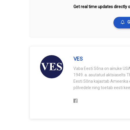
Get real time updates directly o
G
VES
Vaba Eesti Sõna on ainuke USA-
1949. a. asutatud aktsiaselts 
Eesti Sõna kajastab Ameerika e
põlvedele ning toetab eesti keel