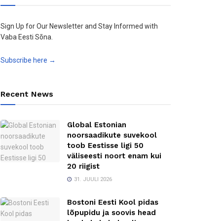
Sign Up for Our Newsletter and Stay Informed with
Vaba Eesti Sõna.
Subscribe here →
Recent News
Global Estonian
noorsaadikute suvekool
toob Eestisse ligi 50
väliseesti noort enam kui
20 riigist
31. JUULI 2026
Bostoni Eesti Kool pidas
lõpupidu ja soovis head