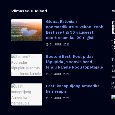
Viimased uudised
M
Global Estonian
noorsaadikute suvekool toob
Eestisse ligi 50 väliseesti
noort enam kui 20 riigist
31. JUULI 2026
Bostoni Eesti Kool pidas
Tä
lõpupidu ja soovis head
an
lendu kahele kooli lõpetajale
Am
31. JUULI 2026
va
ja
Eesti kanapuljong Ameerika
Sõ
hernesupis
31. JUULI 2026