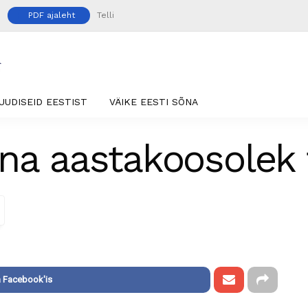
PDF ajaleht
Telli
UUDISEID EESTIST
VÄIKE EESTI SÕNA
na aastakoosolek 
 Facebook'is