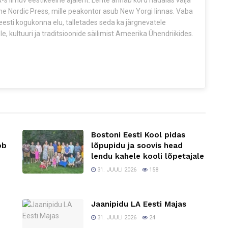
s ilmuv eestikeelne ajaleht. Lehte annab kord nädalas välja
The Nordic Press, mille peakontor asub New Yorgi linnas. Vaba
esti kogukonna elu, talletades seda ka järgnevatele
e, kultuuri ja traditsioonide säilimist Ameerika Ühendriikides.
Bostoni Eesti Kool pidas
ob
lõpupidu ja soovis head
lendu kahele kooli lõpetajale
31. JUULI 2026
158
Jaanipidu LA Eesti Majas
31. JUULI 2026
24