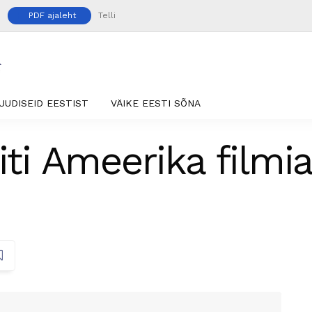
PDF ajaleht
Telli
UUDISEID EESTIST
VÄIKE EESTI SÕNA
liti Ameerika film