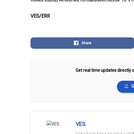
VES/ERR
Share
Get real time updates directly o
G
VES.