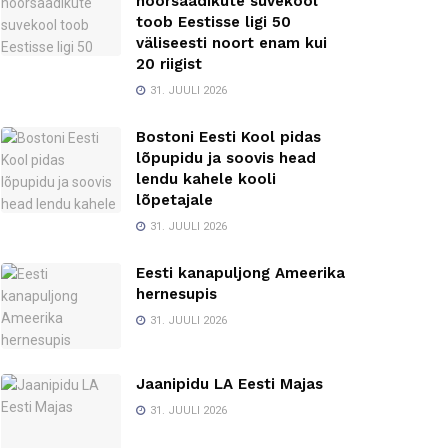
noorsaadikute suvekool
toob Eestisse ligi 50
väliseesti noort enam kui
20 riigist
31. JUULI 2026
Bostoni Eesti Kool pidas
lõpupidu ja soovis head
lendu kahele kooli
lõpetajale
31. JUULI 2026
Eesti kanapuljong Ameerika
hernesupis
31. JUULI 2026
Jaanipidu LA Eesti Majas
31. JUULI 2026