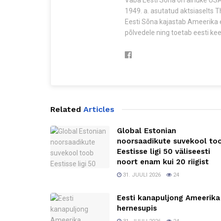
Vaba Eesti Sõna on ainuke USA-
1949. a. asutatud aktsiaselts 
Eesti Sõna kajastab Ameerika e
põlvedele ning toetab eesti keel
Related
Articles
Global Estonian
noorsaadikute suvekool to
Eestisse ligi 50 väliseesti
noort enam kui 20 riigist
31. JUULI 2026
24
Eesti kanapuljong Ameerika
hernesupis