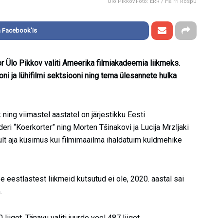
Ülo Pikkov.Foto: ERR / Ha rri Rospu
 Facebook'is
r Ülo Pikkov valiti Ameerika filmiakadeemia liikmeks.
i ja lühifilmi sektsiooni ning tema ülesannete hulka
ing viimastel aastatel on järjestikku Eesti
deri “Koerkorter” ning Morten Tšinakovi ja Lucija Mrzljaki
nult aja küsimus kui filmimaailma ihaldatuim kuldmehike
 eestlastest liikmeid kutsutud ei ole, 2020. aastal sai
.
get. Tänavu valiti juurde veel 487 liiget.