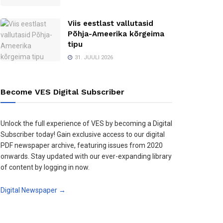
Viis eestlast vallutasid
Põhja-Ameerika kõrgeima
tipu
31. JUULI 2026
Become VES Digital Subscriber
Unlock the full experience of VES by becoming a Digital
Subscriber today! Gain exclusive access to our digital
PDF newspaper archive, featuring issues from 2020
onwards. Stay updated with our ever-expanding library
of content by logging in now.
Digital Newspaper →