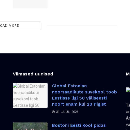
LOAD MORE
Viimased uudised
M
Global Estonian
noorsaadikute suvekool toob
Eestisse ligi 50 väliseesti
noort enam kui 20 riigist
Tä
an
31. JUULI 2026
Am
va
Bostoni Eesti Kool pidas