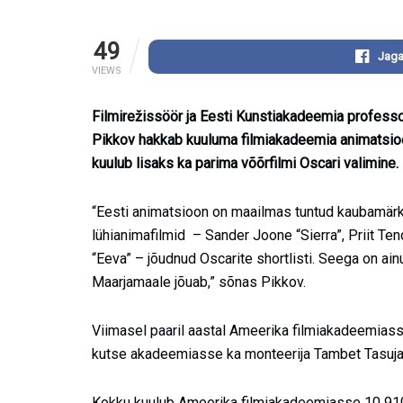
49
Jaga
VIEWS
Filmirežissöör ja Eesti Kunstiakadeemia professo
Pikkov hakkab kuuluma filmiakadeemia animatsioon
kuulub lisaks ka parima võõrfilmi Oscari valimine.
“Eesti animatsioon on maailmas tuntud kaubamärk n
lühianimafilmid – Sander Joone “Sierra”, Priit Ten
“Eeva” – jõudnud Oscarite shortlisti. Seega on ai
Maarjamaale jõuab,” sõnas Pikkov.
Viimasel paaril aastal Ameerika filmiakadeemiasse
kutse akadeemiasse ka monteerija Tambet Tasuja
Kokku kuulub Ameerika filmiakadeemiasse 10 910 lii