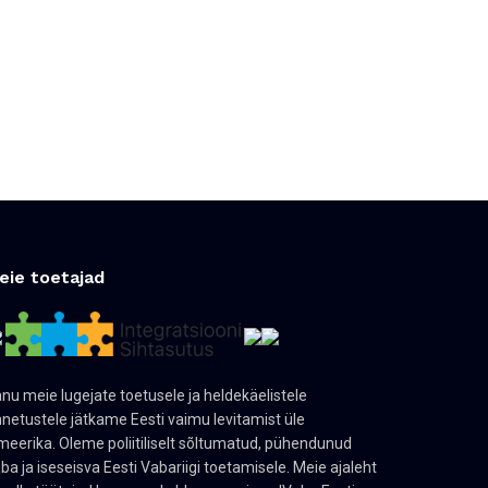
eie toetajad
nu meie lugejate toetusele ja heldekäelistele
netustele jätkame Eesti vaimu levitamist üle
eerika. Oleme poliitiliselt sõltumatud, pühendunud
ba ja iseseisva Eesti Vabariigi toetamisele. Meie ajaleht