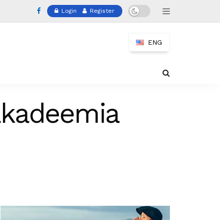
Login
Register
ENG
iakadeemia