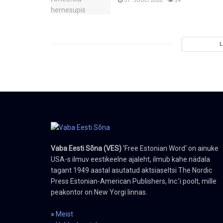
31. JUULI 2026
24
Vaba Eesti Sõna (VES)
'Free Estonian Word' on ainuke
USA-s ilmuv eestikeelne ajaleht, ilmub kahe nädala
tagant 1949 aastal asutatud aktsiaseltsi The Nordic
Press Estonian-American Publishers, Inc.’i poolt, mille
peakontor on New Yorgi linnas.
»
Meist