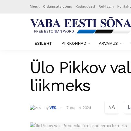
Meist
Organisatsioonid
Kogudused
Reklaam
Kontakt
ESILEHT
PIIRKONNAD
ARVAMUS
Ülo Pikkov va
liikmeks
A
by
VES.
7. august 2024
A