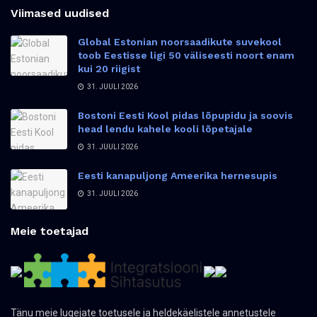
Viimased uudised
Global Estonian noorsaadikute suvekool
toob Eestisse ligi 50 väliseesti noort enam
kui 20 riigist
31. JUULI 2026
Bostoni Eesti Kool pidas lõpupidu ja soovis
head lendu kahele kooli lõpetajale
31. JUULI 2026
Eesti kanapuljong Ameerika hernesupis
31. JUULI 2026
Meie toetajad
Tänu meie lugejate toetusele ja heldekäelistele annetustele