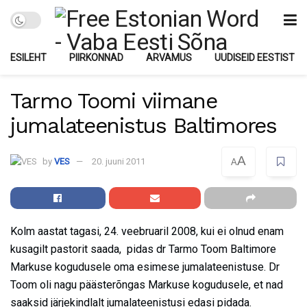
ESILEHT
PIIRKONNAD
ARVAMUS
UUDISEID EESTIST
Tarmo Toomi viimane
jumalateenistus Baltimores
A
by
VES
20. juuni 2011
A
Kolm aastat tagasi, 24. veebruaril 2008, kui ei olnud enam
kusagilt pastorit saada, pidas dr Tarmo Toom Baltimore
Markuse kogudusele oma esimese jumalateenistuse. Dr
Toom oli nagu päästerõngas Markuse kogudusele, et nad
saaksid järjekindlalt jumalateenistusi edasi pidada.