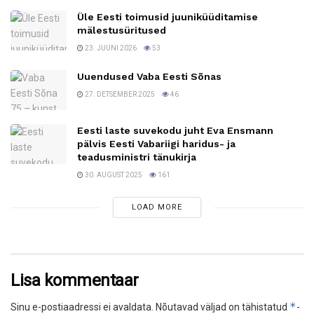
Üle Eesti toimusid juuniküüditamise
mälestusüritused
23. JUUNI 2026
53
Uuendused Vaba Eesti Sõnas
27. DETSEMBER 2025
46
Eesti laste suvekodu juht Eva Ensmann
pälvis Eesti Vabariigi haridus- ja
teadusministri tänukirja
30. AUGUST 2025
161
LOAD MORE
Lisa kommentaar
*
Sinu e-postiaadressi ei avaldata.
Nõutavad väljad on tähistatud
-