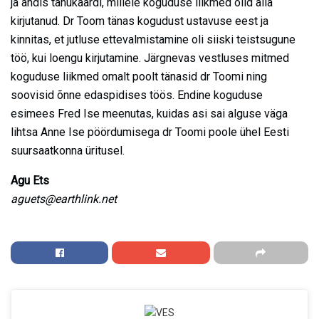
ja andis tänukaardi, millele koguduse liikmed olid alla
kirjutanud. Dr Toom tänas kogudust ustavuse eest ja
kinnitas, et jutluse ettevalmistamine oli siiski teistsugune
töö, kui loengu kirjutamine. Järgnevas vestluses mitmed
koguduse liikmed omalt poolt tänasid dr Toomi ning
soovisid õnne edaspidises töös. Endine koguduse
esimees Fred Ise meenutas, kuidas asi sai alguse väga
lihtsa Anne Ise pöördumisega dr Toomi poole ühel Eesti
suursaatkonna üritusel.
Agu Ets
aguets@earthlink.net