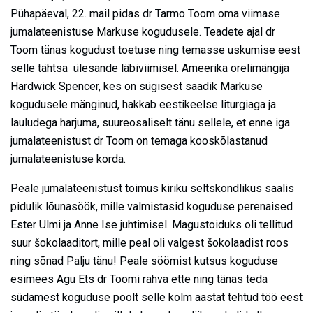
Pühapäeval, 22. mail pidas dr Tarmo Toom oma viimase
jumalateenistuse Markuse kogudusele. Teadete ajal dr
Toom tänas kogudust toetuse ning temasse uskumise eest
selle tähtsa ülesande läbiviimisel. Ameerika orelimängija
Hardwick Spencer, kes on sügisest saadik Markuse
kogudusele mänginud, hakkab eestikeelse liturgiaga ja
lauludega harjuma, suureosaliselt tänu sellele, et enne iga
jumalateenistust dr Toom on temaga kooskõlastanud
jumalateenistuse korda.
Peale jumalateenistust toimus kiriku seltskondlikus saalis
pidulik lõunasöök, mille valmistasid koguduse perenaised
Ester Ulmi ja Anne Ise juhtimisel. Magustoiduks oli tellitud
suur šokolaaditort, mille peal oli valgest šokolaadist roos
ning sõnad Palju tänu! Peale söömist kutsus koguduse
esimees Agu Ets dr Toomi rahva ette ning tänas teda
südamest koguduse poolt selle kolm aastat tehtud töö eest