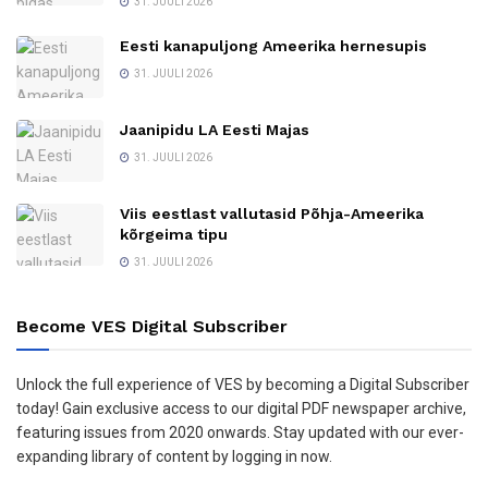
31. JUULI 2026
Eesti kanapuljong Ameerika hernesupis
31. JUULI 2026
Jaanipidu LA Eesti Majas
31. JUULI 2026
Viis eestlast vallutasid Põhja-Ameerika
kõrgeima tipu
31. JUULI 2026
Become VES Digital Subscriber
Unlock the full experience of VES by becoming a Digital Subscriber
today! Gain exclusive access to our digital PDF newspaper archive,
featuring issues from 2020 onwards. Stay updated with our ever-
expanding library of content by logging in now.