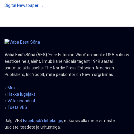
Digital Newspaper →
Vaba Eesti Sõna (VES)
'Free Estonian Word' on ainuke USA-s ilmuv
eestikeelne ajaleht, ilmub kahe nädala tagant 1949 aastal
asutatud aktsiaseltsi The Nordic Press Estonian-American
Publishers, Inc.’i poolt, mille peakontor on New Yorgi linnas.
»
Meist
»
Hakka lugejaks
»
Võta ühendust
»
Toeta VES
Jälgi VES
Facebook'i lehekülge
, et kursis olla meie viimaste
uudiste, teadete ja üritustega.