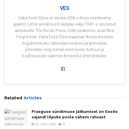
VES
Vaba Eesti Sõna on ainuke USA-s ilmuv eestikeelne
ajaleht. Lehte annab kord nädalas välja 1949. a. asutatud
aktsiaselts The Nordic Press, mille peakontor asub New
Yorgi linnas. Vaba Eesti Sõna kajastab Ameerika eesti
kogukonna elu, talletades seda ka järgnevatele
põlvedele ning toetab eesti keele, kultuuri ja
traditsioonide säilimist Ameerika Ühendriikides.
Related
Articles
Praeguse sündimuse jätkumisel on Eestis
sajandi lõpuks poole vähem rahvast
14. JUULI 2026
33