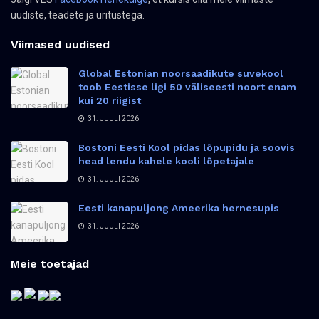
uudiste, teadete ja üritustega.
Viimased uudised
Global Estonian noorsaadikute suvekool
toob Eestisse ligi 50 väliseesti noort enam
kui 20 riigist
31. JUULI 2026
Bostoni Eesti Kool pidas lõpupidu ja soovis
head lendu kahele kooli lõpetajale
31. JUULI 2026
Eesti kanapuljong Ameerika hernesupis
31. JUULI 2026
Meie toetajad