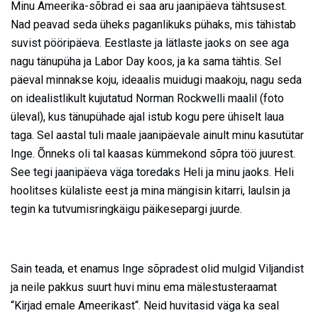
Minu Ameerika-sõbrad ei saa aru jaanipäeva tähtsusest.
Nad peavad seda üheks paganlikuks pühaks, mis tähistab
suvist pööripäeva. Eestlaste ja lätlaste jaoks on see aga
nagu tänupüha ja Labor Day koos, ja ka sama tähtis. Sel
päeval minnakse koju, ideaalis muidugi maakoju, nagu seda
on idealistlikult kujutatud Norman Rockwelli maalil (foto
üleval), kus tänupühade ajal istub kogu pere ühiselt laua
taga. Sel aastal tuli maale jaanipäevale ainult minu kasutütar
Inge. Õnneks oli tal kaasas kümmekond sõpra töö juurest.
See tegi jaanipäeva väga toredaks Heli ja minu jaoks. Heli
hoolitses külaliste eest ja mina mängisin kitarri, laulsin ja
tegin ka tutvumisringkäigu päikesepargi juurde.
Sain teada, et enamus Inge sõpradest olid mulgid Viljandist
ja neile pakkus suurt huvi minu ema mälestusteraamat
“Kirjad emale Ameerikast“. Neid huvitasid väga ka seal