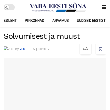
ESILEHT
PIIRKONNAD
ARVAMUS
UUDISEID EESTIST
Solvumisest ja muust
A
by
VES
6. juuli 2017
A