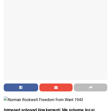
Inimesed solvuvad liiga kergesti. Me solvume, kui ei