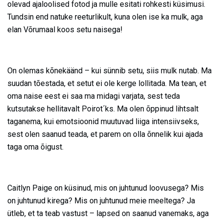
olevad ajaloolised fotod ja mulle esitati rohkesti küsimusi.
Tundsin end natuke reeturlikult, kuna olen ise ka mulk, aga
elan Võrumaal koos setu naisega!
On olemas kõnekäänd – kui sünnib setu, siis mulk nutab. Ma
suudan tõestada, et setut ei ole kerge lollitada. Ma tean, et
oma naise eest ei saa ma midagi varjata, sest teda
kutsutakse hellitavalt Poirot´ks. Ma olen õppinud lihtsalt
taganema, kui emotsioonid muutuvad liiga intensiivseks,
sest olen saanud teada, et parem on olla õnnelik kui ajada
taga oma õigust.
Caitlyn Paige on küsinud, mis on juhtunud loovusega? Mis
on juhtunud kirega? Mis on juhtunud meie meeltega? Ja
ütleb, et ta teab vastust – lapsed on saanud vanemaks, aga