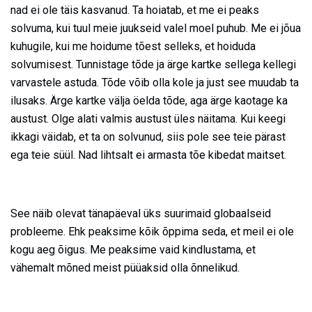
nad ei ole täis kasvanud. Ta hoiatab, et me ei peaks
solvuma, kui tuul meie juukseid valel moel puhub. Me ei jõua
kuhugile, kui me hoidume tõest selleks, et hoiduda
solvumisest. Tunnistage tõde ja ärge kartke sellega kellegi
varvastele astuda. Tõde võib olla kole ja just see muudab ta
ilusaks. Ärge kartke välja öelda tõde, aga ärge kaotage ka
austust. Olge alati valmis austust üles näitama. Kui keegi
ikkagi väidab, et ta on solvunud, siis pole see teie pärast
ega teie süül. Nad lihtsalt ei armasta tõe kibedat maitset.
See näib olevat tänapäeval üks suurimaid globaalseid
probleeme. Ehk peaksime kõik õppima seda, et meil ei ole
kogu aeg õigus. Me peaksime vaid kindlustama, et
vähemalt mõned meist püüaksid olla õnnelikud.