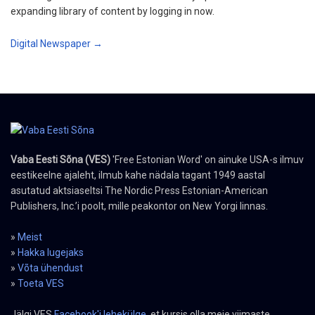
expanding library of content by logging in now.
Digital Newspaper →
Vaba Eesti Sõna (VES)
'Free Estonian Word' on ainuke USA-s ilmuv
eestikeelne ajaleht, ilmub kahe nädala tagant 1949 aastal
asutatud aktsiaseltsi The Nordic Press Estonian-American
Publishers, Inc.’i poolt, mille peakontor on New Yorgi linnas.
»
Meist
»
Hakka lugejaks
»
Võta ühendust
»
Toeta VES
Jälgi VES
Facebook'i lehekülge
, et kursis olla meie viimaste