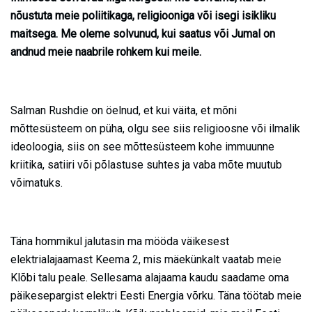
nõustuta meie poliitikaga, religiooniga või isegi isikliku
maitsega. Me oleme solvunud, kui saatus või Jumal on
andnud meie naabrile rohkem kui meile.
Salman Rushdie on öelnud, et kui väita, et mõni
mõttesüsteem on püha, olgu see siis religioosne või ilmalik
ideoloogia, siis on see mõttesüsteem kohe immuunne
kriitika, satiiri või põlastuse suhtes ja vaba mõte muutub
võimatuks.
Täna hommikul jalutasin ma mööda väikesest
elektrialajaamast Keema 2, mis mäekünkalt vaatab meie
Klõbi talu peale. Sellesama alajaama kaudu saadame oma
päikesepargist elektri Eesti Energia võrku. Täna töötab meie