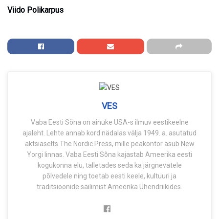
Viido Polikarpus
VES
Vaba Eesti Sõna on ainuke USA-s ilmuv eestikeelne
ajaleht. Lehte annab kord nädalas välja 1949. a. asutatud
aktsiaselts The Nordic Press, mille peakontor asub New
Yorgi linnas. Vaba Eesti Sõna kajastab Ameerika eesti
kogukonna elu, talletades seda ka järgnevatele
põlvedele ning toetab eesti keele, kultuuri ja
traditsioonide säilimist Ameerika Ühendriikides.