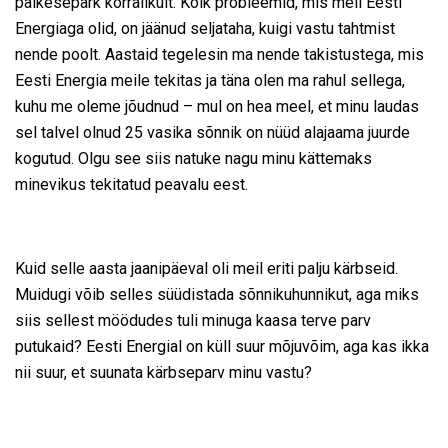
päikesepark korralikult. Kõik probleemid, mis meil Eesti
Energiaga olid, on jäänud seljataha, kuigi vastu tahtmist
nende poolt. Aastaid tegelesin ma nende takistustega, mis
Eesti Energia meile tekitas ja täna olen ma rahul sellega,
kuhu me oleme jõudnud – mul on hea meel, et minu laudas
sel talvel olnud 25 vasika sõnnik on nüüd alajaama juurde
kogutud. Olgu see siis natuke nagu minu kättemaks
minevikus tekitatud peavalu eest.
Kuid selle aasta jaanipäeval oli meil eriti palju kärbseid.
Muidugi võib selles süüdistada sõnnikuhunnikut, aga miks
siis sellest möödudes tuli minuga kaasa terve parv
putukaid? Eesti Energial on küll suur mõjuvõim, aga kas ikka
nii suur, et suunata kärbseparv minu vastu?