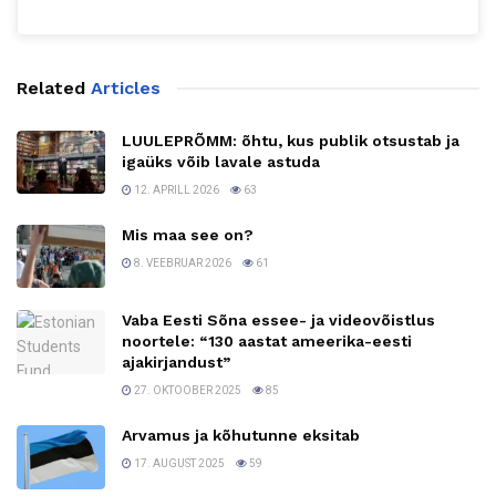
Related
Articles
LUULEPRÕMM: õhtu, kus publik otsustab ja
igaüks võib lavale astuda
12. APRILL 2026
63
Mis maa see on?
8. VEEBRUAR 2026
61
Vaba Eesti Sõna essee- ja videovõistlus
noortele: “130 aastat ameerika-eesti
ajakirjandust”
27. OKTOOBER 2025
85
Arvamus ja kõhutunne eksitab
17. AUGUST 2025
59