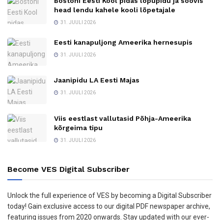
Bostoni Eesti Kool pidas lõpupidu ja soovis
head lendu kahele kooli lõpetajale
31. JUULI 2026
Eesti kanapuljong Ameerika hernesupis
31. JUULI 2026
Jaanipidu LA Eesti Majas
31. JUULI 2026
Viis eestlast vallutasid Põhja-Ameerika
kõrgeima tipu
31. JUULI 2026
Become VES Digital Subscriber
Unlock the full experience of VES by becoming a Digital Subscriber
today! Gain exclusive access to our digital PDF newspaper archive,
featuring issues from 2020 onwards. Stay updated with our ever-