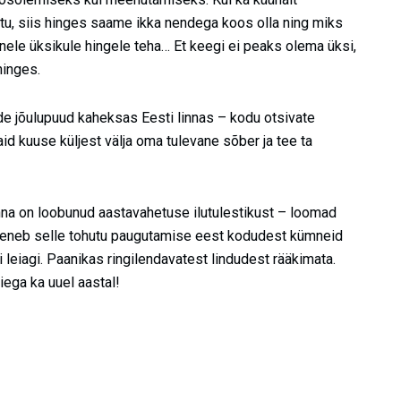
u, siis hinges saame ikka nendega koos olla ning miks
le üksikule hingele teha… Et keegi ei peaks olema üksi,
hinges.
de jõulupuud kaheksas Eesti linnas – kodu otsivate
id kuuse küljest välja oma tulevane sõber ja tee ta
linna on loobunud aastavahetuse ilutulestikust – loomad
geneb selle tohutu paugutamise eest kodudest kümneid
 leiagi. Paanikas ringilendavatest lindudest rääkimata.
eiega ka uuel aastal!