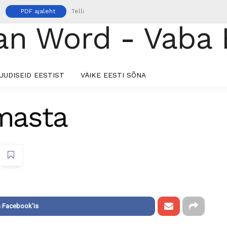
PDF ajaleht
Telli
UUDISEID EESTIST
VÄIKE EESTI SÕNA
rmasta
 Facebook'is