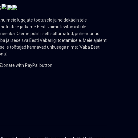
nu meie lugejate toetusele ja heldekäelistele
netustele jätkame Eesti vaimu levitamist üle
eerika. Oleme poliitiliselt sõltumatud, pühendunud
ba ja iseseisva Eesti Vabariigi toetamisele. Meie ajaleht
 selle töötajad kannavad uhkusega nime: 'Vaba Eesti
na.'