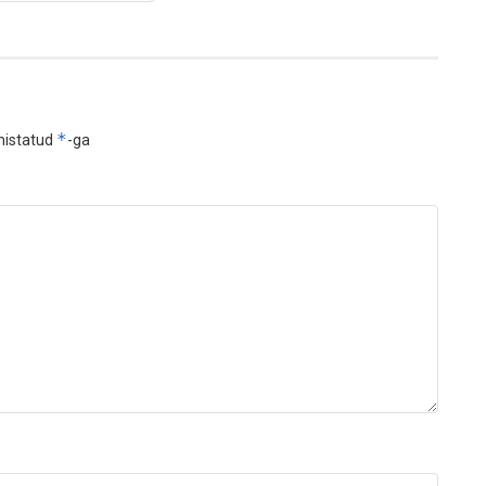
*
histatud
-ga