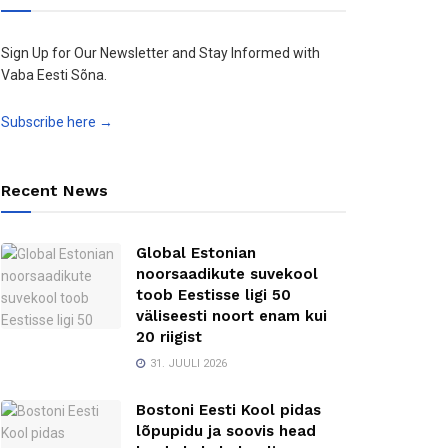
Sign Up for Our Newsletter and Stay Informed with
Vaba Eesti Sõna.
Subscribe here →
Recent News
Global Estonian
noorsaadikute suvekool
toob Eestisse ligi 50
väliseesti noort enam kui
20 riigist
31. JUULI 2026
Bostoni Eesti Kool pidas
lõpupidu ja soovis head