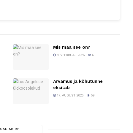
Mis maa see on?
8. VEEBRUAR 2026
61
Arvamus ja kõhutunne
0
eksitab
17. AUGUST 2025
59
LOAD MORE