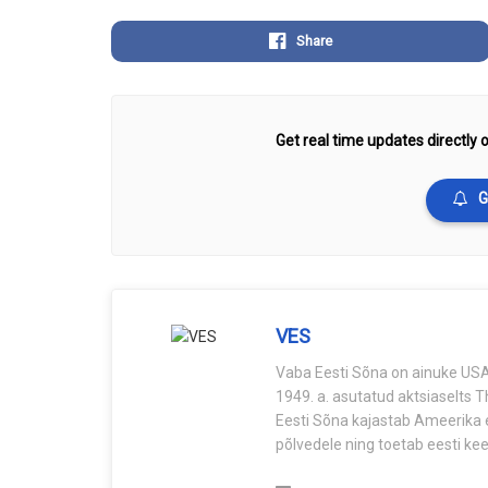
Share
Get real time updates directly o
G
VES
Vaba Eesti Sõna on ainuke USA-
1949. a. asutatud aktsiaselts 
Eesti Sõna kajastab Ameerika e
põlvedele ning toetab eesti keel