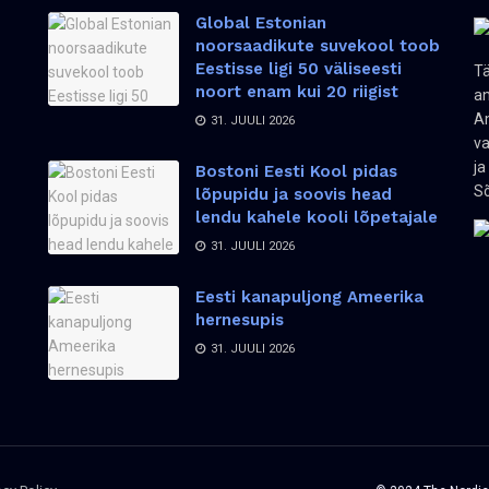
Global Estonian
noorsaadikute suvekool toob
Eestisse ligi 50 väliseesti
Tä
noort enam kui 20 riigist
an
Am
31. JUULI 2026
va
ja
Bostoni Eesti Kool pidas
Sõ
lõpupidu ja soovis head
lendu kahele kooli lõpetajale
31. JUULI 2026
Eesti kanapuljong Ameerika
hernesupis
31. JUULI 2026