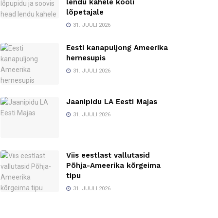
lendu kahele kooli
lõpetajale
31. JUULI 2026
Eesti kanapuljong Ameerika
hernesupis
31. JUULI 2026
Jaanipidu LA Eesti Majas
31. JUULI 2026
Viis eestlast vallutasid
Põhja-Ameerika kõrgeima
tipu
31. JUULI 2026