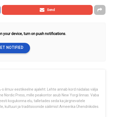
Send
n your device, turn on push notifications.
ET NOTIFIED
s ilmuv eestikeelne ajaleht. Lehte annab kord nädalas välja
The Nordic Press, mille peakontor asub New Yorgi linnas. Vaba
esti kogukonna elu, talletades seda ka järgnevatele
e, kultuuri ja traditsioonide säilimist Ameerika Ühendriikides.