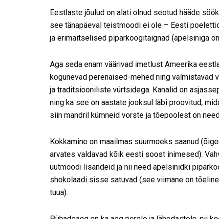
Eestlaste jõulud on alati olnud seotud hääde sö
see tänapäeval teistmoodi ei ole – Eesti poelett
ja erimaitselised piparkoogitaignad (apelsiniga 
Aga seda enam väärivad imetlust Ameerika eestlas
kogunevad perenaised-mehed ning valmistavad ver
ja traditsiooniliste vürtsidega. Kanalid on asjass
ning ka see on aastate jooksul läbi proovitud, mi
siin mandril kümneid vorste ja tõepoolest on need
Kokkamine on maailmas suurmoeks saanud (õigemi
arvates valdavad kõik eesti soost inimesed). Vahv
uutmoodi lisandeid ja nii need apelsinidki pipark
shokolaadi sisse satuvad (see viimane on tõeline
tuua).
Pühadeaeg on ka aeg perele ja lähedastele, nii 