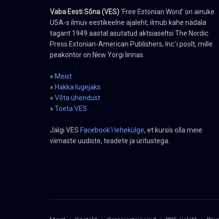
Vaba Eesti Sõna (VES)
'Free Estonian Word' on ainuke
USA-s ilmuv eestikeelne ajaleht, ilmub kahe nädala
tagant 1949 aastal asutatud aktsiaseltsi The Nordic
Press Estonian-American Publishers, Inc.’i poolt, mille
peakontor on New Yorgi linnas.
»
Meist
»
Hakka lugejaks
»
Võta ühendust
»
Toeta VES
Jälgi VES
Facebook'i lehekülge
, et kursis olla meie
viimaste uudiste, teadete ja üritustega.