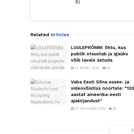
Related
Articles
LUULEPRÕMM: õhtu, kus
publik otsustab ja igaüks
võib lavale astuda
12. APRILL 2026
63
Vaba Eesti Sõna essee- ja
videovõistlus noortele: “13
aastat ameerika-eesti
ajakirjandust”
27. OKTOOBER 2025
85