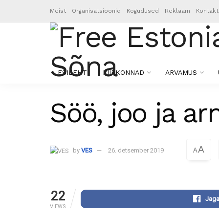
Meist
Organisatsioonid
Kogudused
Reklaam
Kontakt
ESILEHT
PIIRKONNAD
ARVAMUS
Söö, joo ja a
A
by
VES
26. detsember 2019
A
22
Jaga
VIEWS