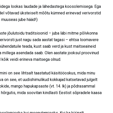
ökidega lookas laudade ja lähedastega koosolemisega. Ega
idel võtavad üksteiselt mõõtu kümned erinevad verivorstid
on muuseas jube hääd!)
te jõulutoidu traditsioonid – juba läbi mitme põlvkonna
ivorsti just nagu sada aastat tagasi – ehtsa loomavere
epühendatuile teada, kust saab verd ja kust maitseaineid
da millega asendada saab. Olen aastate jooksul proovinud
 kõik veidi erineva maitsega olnud.
ni on see lihtsalt taastatud käsitööoskus, mida minu
a on see, et uudishimulikud kokkajad katsetavad julgelt
ookide, mango hapukapsaste (vt. 14. lk) ja põdrasammal
 hõrgutis, mida soovitan kindlasti Eestist sõpradele kaasa
koosolemiseks kui meenutamiseks. Kui ka küünalt