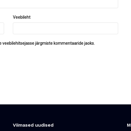
Veebileht
se veebilehitsejasse järgmiste kommentaaride jaoks.
Viimased uudised
M