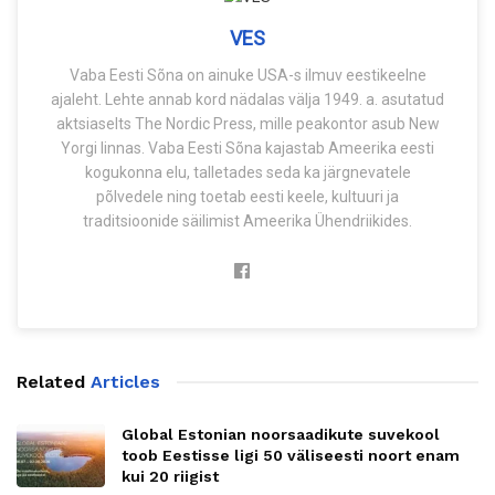
VES
Vaba Eesti Sõna on ainuke USA-s ilmuv eestikeelne
ajaleht. Lehte annab kord nädalas välja 1949. a. asutatud
aktsiaselts The Nordic Press, mille peakontor asub New
Yorgi linnas. Vaba Eesti Sõna kajastab Ameerika eesti
kogukonna elu, talletades seda ka järgnevatele
põlvedele ning toetab eesti keele, kultuuri ja
traditsioonide säilimist Ameerika Ühendriikides.
Related
Articles
Global Estonian noorsaadikute suvekool
toob Eestisse ligi 50 väliseesti noort enam
kui 20 riigist