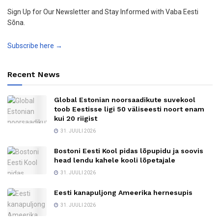
Sign Up for Our Newsletter and Stay Informed with Vaba Eesti
Sõna.
Subscribe here →
Recent News
Global Estonian noorsaadikute suvekool
toob Eestisse ligi 50 väliseesti noort enam
kui 20 riigist
31. JUULI 2026
Bostoni Eesti Kool pidas lõpupidu ja soovis
head lendu kahele kooli lõpetajale
31. JUULI 2026
Eesti kanapuljong Ameerika hernesupis
31. JUULI 2026