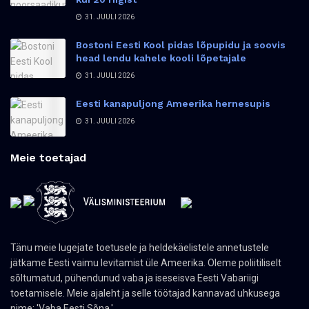
31. JUULI 2026
Bostoni Eesti Kool pidas lõpupidu ja soovis
head lendu kahele kooli lõpetajale
31. JUULI 2026
Eesti kanapuljong Ameerika hernesupis
31. JUULI 2026
Meie toetajad
Tänu meie lugejate toetusele ja heldekäelistele annetustele
jätkame Eesti vaimu levitamist üle Ameerika. Oleme poliitiliselt
sõltumatud, pühendunud vaba ja iseseisva Eesti Vabariigi
toetamisele. Meie ajaleht ja selle töötajad kannavad uhkusega
nime: 'Vaba Eesti Sõna.'