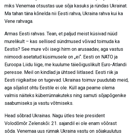
miks Venemaa otsustas uue sõja kasuks ja ründas Ukrainat.
Ma tahan täna kõnelda nii Eesti rahva, Ukraina rahva kui ka
Vene rahvaga.
Armas Eesti rahvas. Tean, et paljud meist küsivad nüüd
murelikult – kas sellised sündmused võivad toimuda ka
Eestis? See mure või isegi hirm on arusaadav, aga vastus
niimoodi asetatud küsimusele on „ei“. Eesti on NATO ja
Euroopa Liidu liige, me kuulume täieõiguslikult Euro-Atlandi
peresse. Meil on kindlad ja ühtsed liitlased. Eesti riik ja
Eesti riigikaitse on tugevad. Ukrainas toimuv puudutab meid,
aga sõjalist ohtu Eestile ei ole. Küll aga peame olema
valmis näiteks küberrünnakuteks ning samuti sõjapõgenike
saabumiseks ja vastu võtmiseks.
Head sõbrad Ukrainas. Nagu ütles teie president
Volodõmõr Zelenskõi: 21. sajandil ei ole enam võõrast
sõda. Venemaa uus rünnak Ukraina vastu on sõjakuulutus