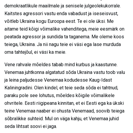
demokraatlikule maailmale ja senisele julgeolekukorrale.
Kaitstes agressori vastu enda vabadust ja iseseisvust,
võitleb Ukraina kogu Euroopa eest. Te ei ole üksi. Me
aitame teid kõigi võimalike vahenditega, meie eesmärk on
peatada agressor ja sundida ta taganema. Me oleme koos
teiega, Ukraina. Ja nii nagu teie ei väsi ega lase murduda
oma tahtejõul, ei väsi ka meie.
Vene rahvale mõeldes tabab mind kurbus ja kaastunne.
Venemaa juhtkonna algatatud sõda Ukraina vastu toob valu
ja leina paljudesse Venemaa kodudesse Kaug-Idast
Kaliningradini. Olen kindel, et teie seda sõda ei tahtnud,
paraku pole see lohutus, mõeldes kõigile võimalikele
ohvritele. Eesti riigipeana kinnitan, et ei Eesti ega ka ükski
teine Venemaa naaber ei ohusta Venemaad, soovib teiega
sõbralikke suhteid. Mul on väga kahju, et Venemaa juhid
seda lihtsat soovi ei jaga.