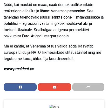
Nüüd, kui maskid on maas, saab demokraatlike riikide
reaktsioon olla üks ja ühtne: Venemaa peatamine. See
tähendab täiendavaid jõulisi sanktsioone – majanduslikke ja
poliitilisi – agressori vastu ning kõikmõeldavat abi ja
toetust Ukrainale. Sealhulgas selgema perspektiivi
pakkumist Euro-Atlandi integratsioonis.
Ma ei kahtle, et Venemaa otsus valida sõda, kasvatab
Euroopa Liidu ja NATO liikmesriikide ühtsustunnet ning me
tegutseme koos, ühtselt ja koordineeritult.
www.president.ee