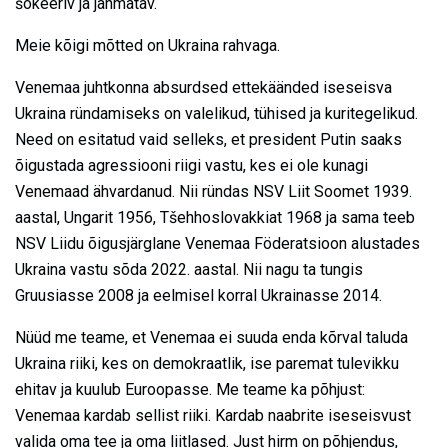
šokeeriv ja jahmatav.
Meie kõigi mõtted on Ukraina rahvaga.
Venemaa juhtkonna absurdsed ettekäänded iseseisva
Ukraina ründamiseks on valelikud, tühised ja kuritegelikud.
Need on esitatud vaid selleks, et president Putin saaks
õigustada agressiooni riigi vastu, kes ei ole kunagi
Venemaad ähvardanud. Nii ründas NSV Liit Soomet 1939.
aastal, Ungarit 1956, Tšehhoslovakkiat 1968 ja sama teeb
NSV Liidu õigusjärglane Venemaa Föderatsioon alustades
Ukraina vastu sõda 2022. aastal. Nii nagu ta tungis
Gruusiasse 2008 ja eelmisel korral Ukrainasse 2014.
Nüüd me teame, et Venemaa ei suuda enda kõrval taluda
Ukraina riiki, kes on demokraatlik, ise paremat tulevikku
ehitav ja kuulub Euroopasse. Me teame ka põhjust:
Venemaa kardab sellist riiki. Kardab naabrite iseseisvust
valida oma tee ja oma liitlased. Just hirm on põhjendus,