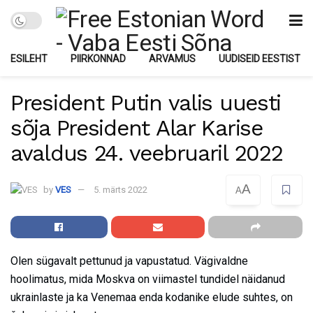
ESILEHT
PIIRKONNAD
ARVAMUS
UUDISEID EESTIST
President Putin valis uuesti
sõja President Alar Karise
avaldus 24. veebruaril 2022
A
by
VES
5. märts 2022
A
Olen sügavalt pettunud ja vapustatud. Vägivaldne
hoolimatus, mida Moskva on viimastel tundidel näidanud
ukrainlaste ja ka Venemaa enda kodanike elude suhtes, on