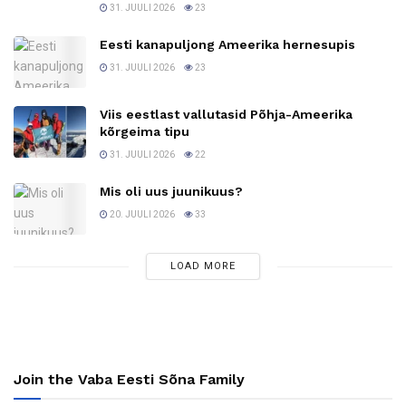
31. JUULI 2026
23
Eesti kanapuljong Ameerika hernesupis
31. JUULI 2026
23
Viis eestlast vallutasid Põhja-Ameerika
kõrgeima tipu
31. JUULI 2026
22
Mis oli uus juunikuus?
20. JUULI 2026
33
LOAD MORE
Join the Vaba Eesti Sõna Family