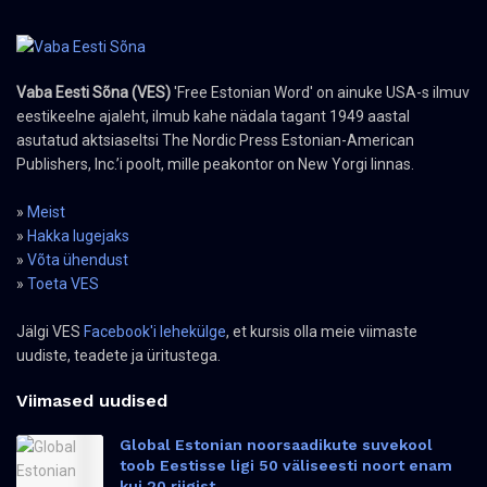
Vaba Eesti Sõna (VES)
'Free Estonian Word' on ainuke USA-s ilmuv
eestikeelne ajaleht, ilmub kahe nädala tagant 1949 aastal
asutatud aktsiaseltsi The Nordic Press Estonian-American
Publishers, Inc.’i poolt, mille peakontor on New Yorgi linnas.
»
Meist
»
Hakka lugejaks
»
Võta ühendust
»
Toeta VES
Jälgi VES
Facebook'i lehekülge
, et kursis olla meie viimaste
uudiste, teadete ja üritustega.
Viimased uudised
Global Estonian noorsaadikute suvekool
toob Eestisse ligi 50 väliseesti noort enam
kui 20 riigist