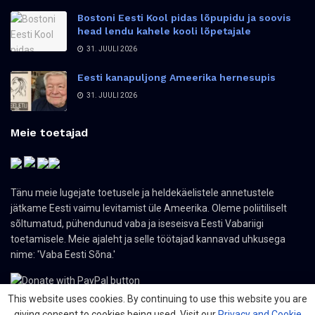
Bostoni Eesti Kool pidas lõpupidu ja soovis
head lendu kahele kooli lõpetajale
31. JUULI 2026
Eesti kanapuljong Ameerika hernesupis
31. JUULI 2026
Meie toetajad
Tänu meie lugejate toetusele ja heldekäelistele annetustele
jätkame Eesti vaimu levitamist üle Ameerika. Oleme poliitiliselt
sõltumatud, pühendunud vaba ja iseseisva Eesti Vabariigi
toetamisele. Meie ajaleht ja selle töötajad kannavad uhkusega
nime: 'Vaba Eesti Sõna.'
This website uses cookies. By continuing to use this website you are
giving consent to cookies being used. Visit our
Privacy and Cookie