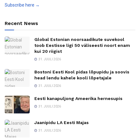
Subscribe here →
Recent News
Global Estonian noorsaadikute suvekool
toob Eestisse ligi 50 väliseesti noort enam
kui 20 riigist
31. JUULI 2026
Bostoni Eesti Kool pidas lõpupidu ja soovis
head lendu kahele kooli lõpetajale
31. JUULI 2026
Eesti kanapuljong Ameerika hernesupis
31. JUULI 2026
Jaanipidu LA Eesti Majas
31. JUULI 2026