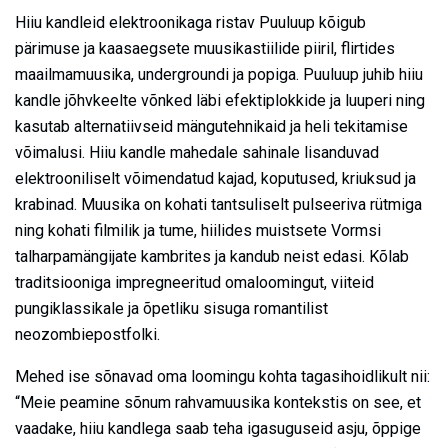
Hiiu kandleid elektroonikaga ristav Puuluup kõigub
pärimuse ja kaasaegsete muusikastiilide piiril, flirtides
maailmamuusika, undergroundi ja popiga. Puuluup juhib hiiu
kandle jõhvkeelte võnked läbi efektiplokkide ja luuperi ning
kasutab alternatiivseid mängutehnikaid ja heli tekitamise
võimalusi. Hiiu kandle mahedale sahinale lisanduvad
elektrooniliselt võimendatud kajad, koputused, kriuksud ja
krabinad. Muusika on kohati tantsuliselt pulseeriva rütmiga
ning kohati filmilik ja tume, hiilides muistsete Vormsi
talharpamängijate kambrites ja kandub neist edasi. Kõlab
traditsiooniga impregneeritud omaloomingut, viiteid
pungiklassikale ja õpetliku sisuga romantilist
neozombiepostfolki.
Mehed ise sõnavad oma loomingu kohta tagasihoidlikult nii:
“Meie peamine sõnum rahvamuusika kontekstis on see, et
vaadake, hiiu kandlega saab teha igasuguseid asju, õppige