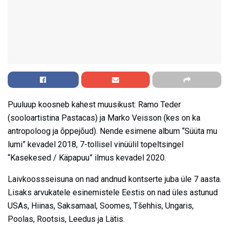
Puuluup koosneb kahest muusikust: Ramo Teder
(sooloartistina Pastacas) ja Marko Veisson (kes on ka
antropoloog ja õppejõud). Nende esimene album “Süüta mu
lumi” kevadel 2018, 7-tollisel vinüülil topeltsingel
“Kasekesed / Käpapuu” ilmus kevadel 2020.
Laivkoossseisuna on nad andnud kontserte juba üle 7 aasta.
Lisaks arvukatele esinemistele Eestis on nad üles astunud
USAs, Hiinas, Saksamaal, Soomes, Tšehhis, Ungaris,
Poolas, Rootsis, Leedus ja Lätis.