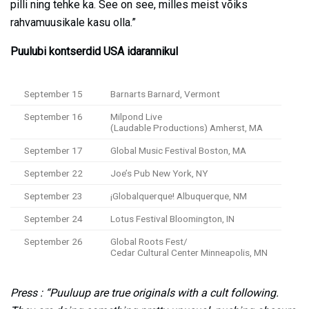
pilli ning tehke ka. See on see, milles meist võiks
rahvamuusikale kasu olla.”
Puulubi kontserdid USA idarannikul
September 15
Barnarts Barnard, Vermont
September 16
Milpond Live
(Laudable Productions) Amherst, MA
September 17
Global Music Festival Boston, MA
September 22
Joe’s Pub New York, NY
September 23
¡Globalquerque! Albuquerque, NM
September 24
Lotus Festival Bloomington, IN
September 26
Global Roots Fest/
Cedar Cultural Center Minneapolis, MN
Press : “Puuluup are true originals with a cult following.