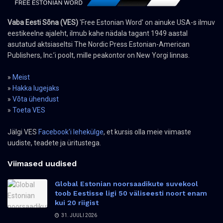
Vaba Eesti Sõna (VES)
'Free Estonian Word' on ainuke USA-s ilmuv
eestikeelne ajaleht, ilmub kahe nädala tagant 1949 aastal
asutatud aktsiaseltsi The Nordic Press Estonian-American
Publishers, Inc.’i poolt, mille peakontor on New Yorgi linnas.
»
Meist
»
Hakka lugejaks
»
Võta ühendust
»
Toeta VES
Jälgi VES
Facebook'i lehekülge
, et kursis olla meie viimaste
uudiste, teadete ja üritustega.
Viimased uudised
Global Estonian noorsaadikute suvekool
toob Eestisse ligi 50 väliseesti noort enam
kui 20 riigist
31. JUULI 2026