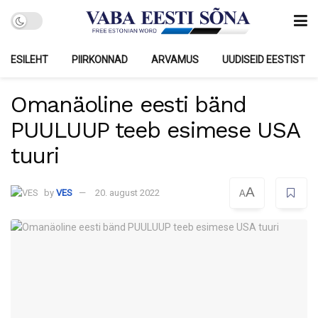
ESILEHT
PIIRKONNAD
ARVAMUS
UUDISEID EESTIST
Omanäoline eesti bänd
PUULUUP teeb esimese USA
tuuri
A
by
VES
20. august 2022
A