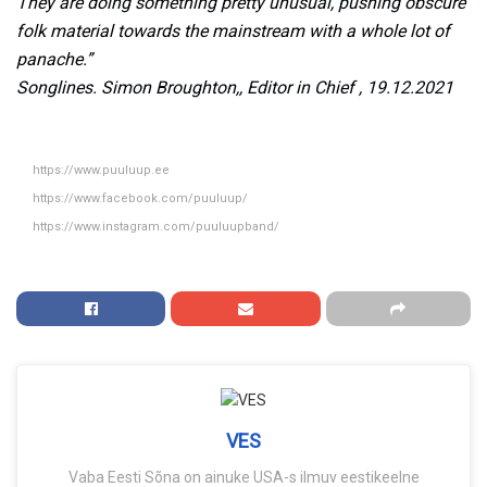
They are doing something pretty unusual, pushing obscure
folk material towards the mainstream with a whole lot of
panache.”
Songlines. Simon Broughton,, Editor in Chief , 19.12.2021
https://www.puuluup.ee
https://www.facebook.com/puuluup/
https://www.instagram.com/puuluupband/
VES
Vaba Eesti Sõna on ainuke USA-s ilmuv eestikeelne