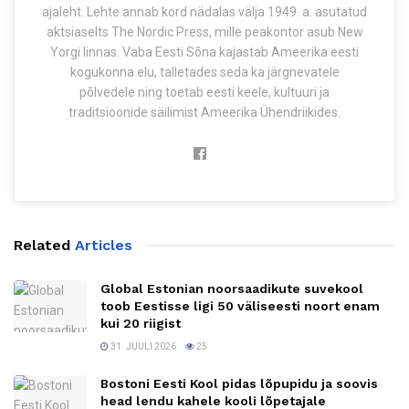
ajaleht. Lehte annab kord nädalas välja 1949. a. asutatud
aktsiaselts The Nordic Press, mille peakontor asub New
Yorgi linnas. Vaba Eesti Sõna kajastab Ameerika eesti
kogukonna elu, talletades seda ka järgnevatele
põlvedele ning toetab eesti keele, kultuuri ja
traditsioonide säilimist Ameerika Ühendriikides.
Related
Articles
Global Estonian noorsaadikute suvekool
toob Eestisse ligi 50 väliseesti noort enam
kui 20 riigist
31. JUULI 2026
25
Bostoni Eesti Kool pidas lõpupidu ja soovis
head lendu kahele kooli lõpetajale