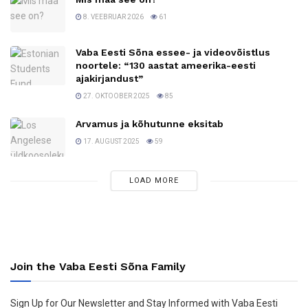
8. VEEBRUAR 2026
61
Vaba Eesti Sõna essee- ja videovõistlus
noortele: “130 aastat ameerika-eesti
ajakirjandust”
27. OKTOOBER 2025
85
Arvamus ja kõhutunne eksitab
17. AUGUST 2025
59
LOAD MORE
Join the Vaba Eesti Sõna Family
Sign Up for Our Newsletter and Stay Informed with Vaba Eesti