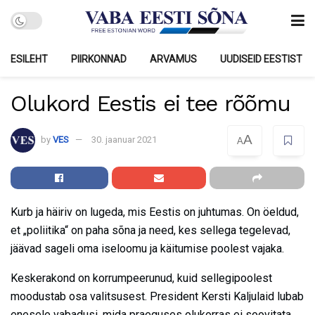
ESILEHT
PIIRKONNAD
ARVAMUS
UUDISEID EESTIST
Olukord Eestis ei tee rõõmu
A
by
VES
30. jaanuar 2021
A
Kurb ja häiriv on lugeda, mis Eestis on juhtumas. On öeldud,
et „poliitika“ on paha sõna ja need, kes sellega tegelevad,
jäävad sageli oma iseloomu ja käitumise poolest vajaka.
Keskerakond on korrumpeerunud, kuid sellegipoolest
moodustab osa valitsusest. President Kersti Kaljulaid lubab
enesele vabadusi, mida praeguses olukorras ei soovitata.