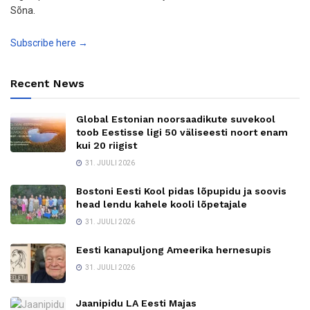
Sõna.
Subscribe here →
Recent News
Global Estonian noorsaadikute suvekool
toob Eestisse ligi 50 väliseesti noort enam
kui 20 riigist
31. JUULI 2026
Bostoni Eesti Kool pidas lõpupidu ja soovis
head lendu kahele kooli lõpetajale
31. JUULI 2026
Eesti kanapuljong Ameerika hernesupis
31. JUULI 2026
Jaanipidu LA Eesti Majas