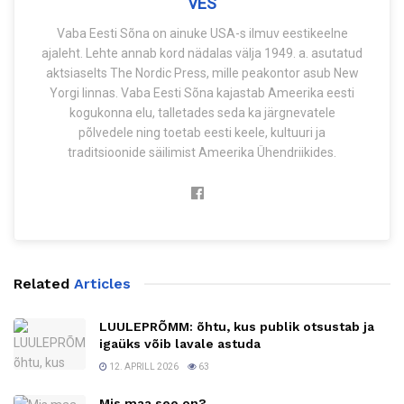
VES
Vaba Eesti Sõna on ainuke USA-s ilmuv eestikeelne
ajaleht. Lehte annab kord nädalas välja 1949. a. asutatud
aktsiaselts The Nordic Press, mille peakontor asub New
Yorgi linnas. Vaba Eesti Sõna kajastab Ameerika eesti
kogukonna elu, talletades seda ka järgnevatele
põlvedele ning toetab eesti keele, kultuuri ja
traditsioonide säilimist Ameerika Ühendriikides.
Related
Articles
LUULEPRÕMM: õhtu, kus publik otsustab ja
igaüks võib lavale astuda
12. APRILL 2026
63
Mis maa see on?