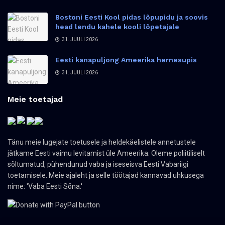
Bostoni Eesti Kool pidas lõpupidu ja soovis
head lendu kahele kooli lõpetajale
31. JUULI 2026
Eesti kanapuljong Ameerika hernesupis
31. JUULI 2026
Meie toetajad
Tänu meie lugejate toetusele ja heldekäelistele annetustele
jätkame Eesti vaimu levitamist üle Ameerika. Oleme poliitiliselt
sõltumatud, pühendunud vaba ja iseseisva Eesti Vabariigi
toetamisele. Meie ajaleht ja selle töötajad kannavad uhkusega
nime: 'Vaba Eesti Sõna.'