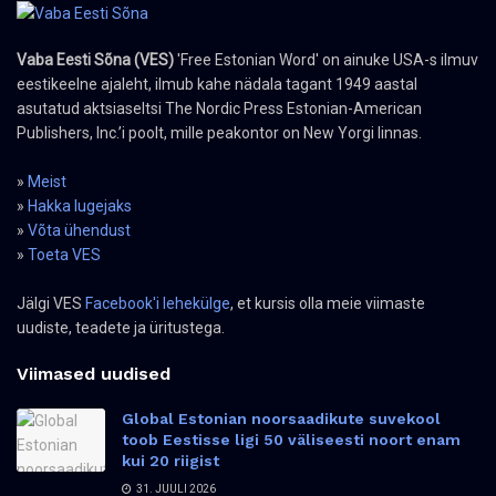
Vaba Eesti Sõna (VES)
'Free Estonian Word' on ainuke USA-s ilmuv
eestikeelne ajaleht, ilmub kahe nädala tagant 1949 aastal
asutatud aktsiaseltsi The Nordic Press Estonian-American
Publishers, Inc.’i poolt, mille peakontor on New Yorgi linnas.
»
Meist
»
Hakka lugejaks
»
Võta ühendust
»
Toeta VES
Jälgi VES
Facebook'i lehekülge
, et kursis olla meie viimaste
uudiste, teadete ja üritustega.
Viimased uudised
Global Estonian noorsaadikute suvekool
toob Eestisse ligi 50 väliseesti noort enam
kui 20 riigist
31. JUULI 2026