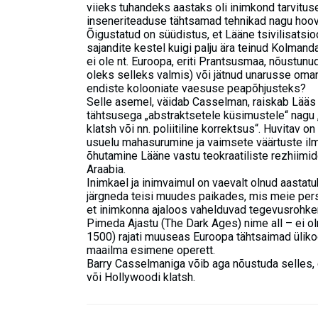
viieks tuhandeks aastaks oli inimkond tarvitu
inseneriteaduse tähtsamad tehnikad nagu hoova 
Õigustatud on süüdistus, et Lääne tsivilisatsi
sajandite kestel kuigi palju ära teinud Kolman
ei ole nt. Euroopa, eriti Prantsusmaa, nõustun
oleks selleks valmis) või jätnud unarusse om
endiste kolooniate vaesuse peapõhjusteks?
Selle asemel, väidab Casselman, raiskab Lääs
tähtsusega „abstraktsetele küsimustele“ nagu
klatsh või nn. poliitiline korrektsus“. Huvitav 
usuelu mahasurumine ja vaimsete väärtuste ilm
õhutamine Lääne vastu teokraatiliste rezhiimide 
Araabia.
Inimkael ja inimvaimul on vaevalt olnud aastatu
järgneda teisi muudes paikades, mis meie pers
et inimkonna ajaloos vahelduvad tegevusrohke
Pimeda Ajastu (The Dark Ages) nime all – ei oln
1500) rajati muuseas Euroopa tähtsaimad ülikooli
maailma esimene operett.
Barry Casselmaniga võib aga nõustuda selles, 
või Hollywoodi klatsh.