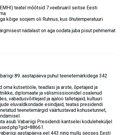
(EMHI) teatel mõõtsid 7.veebruaril seitse Eesti
ma.
aga kõige soojem oli Ruhnus, kus õhutemperatuuri
järgmisest nädalast on aga oodata juba pisut pehmemat
bariigi 89. aastapäeva puhul teenetemärkidega 342
 oma kutsetööle, teadlasi ja arste, õpetajaid ja
etnikke, diplomaate ja välismissioonidel osalenud
des, vabadusvõitlejaid ja ajaloo talletajaid, kultuuri
aljude eluvaldkondade esindjaid, teatas presidendi
annetatud teenetemärgid väärtustavad kohusetunnet,
undamisel.
a asub Vabariigi Presidendi kantselei koduleheküljel
sused.php?gid=88661.
vabariigi aastapäeva eel 443 ning mullu seoses Eesti