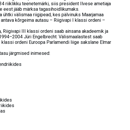
riiklikku teenetemärki, siis president Ilvese ametiaja
e eest jääb märksa tagasihoidlikumaks.
a ühtki välismaa riigipead, kes pälvinuks Maarjamaa
e antava kõrgeima autasu – Riigivapi I klassi ordeni –
ta, Riigivapi III klassi ordeni saab ainsana akadeemik ja
1994–2004 Jüri Engelbrecht. Välismaalastest saab
 klassi ordeni Euroopa Parlamendi liige sakslane Elmar
tasu järgmised inimesed:
ndriikides
ikides
iikides
das