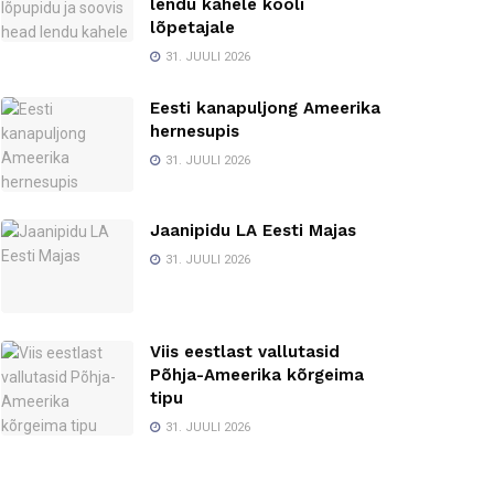
lendu kahele kooli
lõpetajale
31. JUULI 2026
Eesti kanapuljong Ameerika
hernesupis
31. JUULI 2026
Jaanipidu LA Eesti Majas
31. JUULI 2026
Viis eestlast vallutasid
Põhja-Ameerika kõrgeima
tipu
31. JUULI 2026