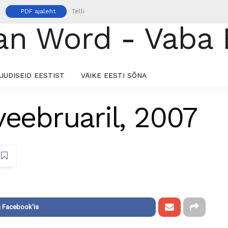
PDF ajaleht
Telli
UUDISEID EESTIST
VÄIKE EESTI SÕNA
veebruaril, 2007
 Facebook'is