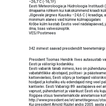
–26,7 C (-16,1F).
Eesti Meteoroloogia ja Hüdroloogia Instituudi 
ilmajaama rohkem kui kakskümmend kraadi kül
Jõgevale järgnes Kuusiku –24,6 C (-kraadiga, 
miinimum alanes vaid kümne külmapügalani.
Krõbe külm kestab Eestis veel nädalapäevad, 
ilma, lisas valvesünoptik.
VES/Postimees
342 inimest saavad presidendilt teenetemärgi
President Toomas Hendrik Ilves autasustab va
Eesti ja välisriigi kodanikku.
Eesti vabariik tänab inimesi, kes on pühendunud
vabatahtlikke abistajaid, politsei- ja päästeam
kaitseväelasi, Eesti sõpru ja toetajaid välisriiki
hoidjaid ja kohaliku elu edendajaid ning veel p
kantselei. Eesti Vabariigi 89. aastapäeva eel 
vaprust, pühendumist ja väärikust Eesti elu kuj
Riigipea otsus teenetemärkide annetamise koht
http://www.president.ee/et/ametitegevus/ot
Kui president Arnold Rüütel andis 2005. aasta 