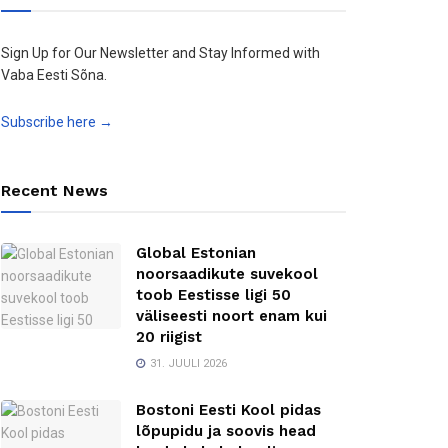
Sign Up for Our Newsletter and Stay Informed with
Vaba Eesti Sõna.
Subscribe here →
Recent News
Global Estonian
noorsaadikute suvekool
toob Eestisse ligi 50
väliseesti noort enam kui
20 riigist
31. JUULI 2026
Bostoni Eesti Kool pidas
lõpupidu ja soovis head