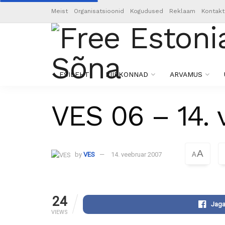
Meist
Organisatsioonid
Kogudused
Reklaam
Kontakt
ESILEHT
PIIRKONNAD
ARVAMUS
VES 06 – 14. 
A
by
VES
14. veebruar 2007
A
24
Jaga
VIEWS