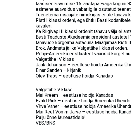
taasiseseisvumise 15. aastapäevaga koguni 834 
esimene auavaldus vabariigile osutatud teenet
Teenetemärgisaajate nimekirjas ei ole tänavu k
Risti I klassi ordeni, ega ühtki Eesti kodanikel
kavaleri.
Ka Riigivapi II klassi ordenit tänavu välja ei an
Eesti Teaduste Akadeemia president aastatel 
tänavuse kõrgeima autasuna Maarjamaa Risti II
Brok. Andmata jäi ka Valgetähe I klassi orden.
Põhja-Ameerika eestlastest väärisid kõrget au
Valgetähe IV klass
Jaak Juhansoo – eestluse hoidja Ameerika Ühe
Einar Sanden – kirjanik
Olev Träss – eestluse hoidja Kanadas
Valgetähe V klass
Mai Kreem – eestluse hoidja Kanadas
Evald Rink – eestluse hoidja Ameerika Ühendri
Virve Vaher – eestluse hoidja Ameerika Ühendr
Mai Reet Vomm Järve – eestluse hoidja Kana
Palju õnne laureaatidele!
VES/BNS