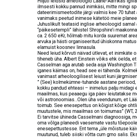
Hiljuti leidsid arheoloogid Lääne-Aafrikas igiv
ilmsesti kokku pannud inimkäsi, mitte mingi 
dateerimismeetodite järgi valmis kee 70 tuhat a
vanimaks peetud inimese kätetöö meie planeed
Juhuslikult teatasid inglise arheoloogid samal 
“päikesetempli” lähistel Shropshire’i maakonna
ca. 2 650 eKr, hõlmab mitu korda suuremat areaal
arvuka ja hästi organiseeritud ühiskonna matus
elamuist koosnev linnasula.
Need leiud kõrvuti näivad ütlevat, et inimkäte
tiheneb üha. Albert Einstein võiks ehk öelda, et 
Casselman aga arutab seda asja Washington Tim
iganes käimas on, head see ei tähenda. Kolme
vanimast arheoloogilisest leiust kuni järgmisen
” (See) kolmekümne-tuhande aastane periood, m
kokku pandud ehteasi – inimelus palju midagi 
maailmas, kus peaaegu iga päev leiutatakse m
või astronoomias…Olen üha veendunum, et Lääs 
toimub. See enesepettus on kõigist kõige ohtlik
muutustele, mis maailmas on toimumas” (WT, 2.
Ei tarvitse ühineda Casselmani diagnoosiga, mö
oma võlga planeedi vaesemate vastu tõepooles
enesepettustesse. Ent tema „üle mõistuse käiva
muutunud, tuleb siiski võtta cum grno salis. Ek