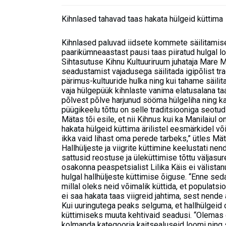
Kihnlased tahavad taas hakata hülgeid küttima
Kihnlased paluvad iidsete kommete säilitamisek
paarikümneaastast pausi taas piiratud hulgal l
Sihtasutuse Kihnu Kultuuriruum juhataja Mare M
seadustamist vajadusega säilitada igipõlist tr
pärimus-kultuuride hulka ning kui tahame säili
vaja hülgepüük kihnlaste vanima elatusalana taa
põlvest põlve harjunud sööma hülgeliha ning 
püügikeelu tõttu on selle traditsiooniga seot
Mätas tõi esile, et nii Kihnus kui ka Manilaiul 
hakata hülgeid küttima ärilistel eesmärkidel võ
ikka vaid lihast oma perede tarbeks,” ütles Mät
Hallhüljeste ja viigrite küttimine keelustati n
sattusid reostuse ja üleküttimise tõttu väljas
osakonna peaspetsialist Lilika Käis ei välistanu
hulgal hallhüljeste küttimise õiguse. “Enne sed
millal oleks neid võimalik küttida, et populatsi
ei saa hakata taas viigreid jahtima, sest nende arv
Kui uuringutega peaks selguma, et hallhülgeid o
küttimiseks muuta kehtivaid seadusi. “Olemas 
kolmanda kategooria kaitsealuseid loomi ning 