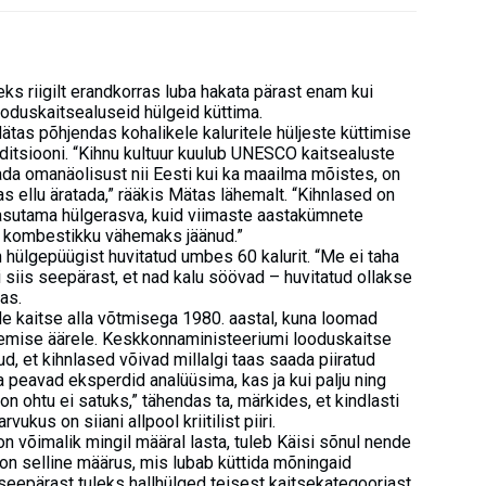
s riigilt erandkorras luba hakata pärast enam kui
ooduskaitsealuseid hülgeid küttima.
ätas põhjendas kohalikele kaluritele hüljeste küttimise
aditsiooni. “Kihnu kultuur kuulub UNESCO kaitsealuste
tada omanäolisust nii Eesti kui ka maailma mõistes, on
s ellu äratada,” rääkis Mätas lähemalt. “Kihnlased on
kasutama hülgerasva, kuid viimaste aastakümnete
ud kombestikku vähemaks jäänud.”
on hülgepüügist huvitatud umbes 60 kalurit. “Me ei taha
i siis seepärast, et nad kalu söövad – huvitatud ollakse
as.
ende kaitse alla võtmisega 1980. aastal, kuna loomad
uremise äärele. Keskkonnaministeeriumi looduskaitse
d, et kihnlased võivad millalgi taas saada piiratud
a peavad eksperdid analüüsima, kas ja kui palju ning
oon ohtu ei satuks,” tähendas ta, märkides, et kindlasti
ukus on siiani allpool kriitilist piiri.
n võimalik mingil määral lasta, tuleb Käisi sõnul nende
on selline määrus, mis lubab küttida mõningaid
seepärast tuleks hallhülged teisest kaitsekategooriast