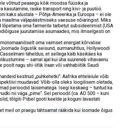
sele võtnud peaaegu kõik moodsa füüsika ja
kasutamine, raske transport ning kivi- ja puutöö.
ooni kaks alustala – Põhja-Ameerika ja Euroopa – ei ole
da maailma väljapäästmiseks vaesuse nõiaringist. Miks
ud lõpetama oma farmerite tarbetut subsideerimist (USA
andiõiguse juurutamise asumaades, mis ilmselgesti on
 monomaaniliselt oma vaimset energiat kõrvalise
 „loomade õiguslik seisund, surmanuhtlus, Hollywoodi
on Casselmani täheldus, et sellega käib käsikäes ka
likustumine – samal ajal kui üha suureneb vihavaenu
poolt nagu shi-iitlik Iraan või vahhabiitlik Saudi
handeid kestnud „puhkehetki“. Aafrika ehteleiule võib
pektiivi muudavad. Võib-olla oleks loogilisem oletada,
mad perioodid laisematega. Isegi keskaeg – tuntud ka
udki nii väga „pime“. Sel perioodil (ca. AD 500 – kuni
d, tõlgiti Piibel gooti keelde ja koguni lavastati
et meil on praegu tähtsamat rääkida kui loomade õigus