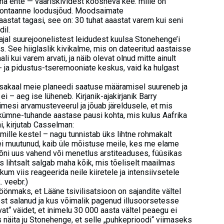
ana ehte — vääriskividest koosneva kee. mille on
spontaanne loodusjõud. Moodsaimate
astat tagasi, see on: 30 tuhat aaastat varem kui seni
il.
ajal suurejoonelistest leidudest kuulsa Stonehenge’i
s. See hiiglaslik kivikalme, mis on dateeritud aastaisse
i kui varem arvati, ja näib olevat olnud mitte ainult
- ja pidustus-tseremooniate keskus, vaid ka hulgast
 osakaal meie planeedi saatuse määramisel suureneb ja
ei – aeg ise lüheneb. Kirjanik-ajakirjanik Barry
esi arvamusteveerul ja jõuab järeldusele, et mis
kümne-tuhande aastase pausi kohta, mis kulus Aafrika
i, kirjutab Casselman:
ille kestel – nagu tunnistab üks lihtne rohmakalt
ei muutunud, kaib üle mõistuse meile, kes me elame
õni uus vahend või menetlus arstiteaduses, füüsikas
lihtsalt salgab maha kõik, mis tõeliselt maailmas
um viis reageerida neile kiiretele ja intensiivsetele
 veebr.)
önmaks, et Lääne tsivilisatsioon on sajandite vältel
t salanud ja kus võimalik pagenud illusoorsetesse
t“ väidet, et inimelu 30 000 aasta vältel peaegu ei
s näita ju Stonehenge, et selle „puhkeprioodi“ viimaseks