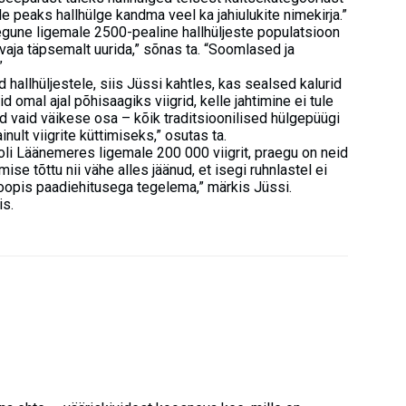
le peaks hallhülge kandma veel ka jahiulukite nimekirja.”
egune ligemale 2500-pealine hallhüljeste populatsioon
n vaja täpsemalt uurida,” sõnas ta. “Soomlased ja
”
 hallhüljestele, siis Jüssi kahtles, kas sealsed kalurid
 omal ajal põhisaagiks viigrid, kelle jahtimine ei tule
d vaid väikese osa – kõik traditsioonilised hülgepüügi
nult viigrite küttimiseks,” osutas ta.
 oli Läänemeres ligemale 200 000 viigrit, praegu on neid
mise tõttu nii vähe alles jäänud, et isegi ruhnlastel ei
oopis paadiehitusega tegelema,” märkis Jüssi.
is.