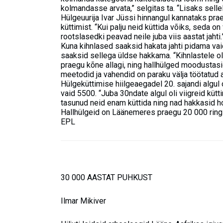
kolmandasse arvata,” selgitas ta. “Lisaks selle
Hülgeuurija Ivar Jüssi hinnangul kannataks pra
küttimist. “Kui palju neid küttida võiks, seda o
rootslasedki peavad neile juba viis aastat jahti.
Kuna kihnlased saaksid hakata jahti pidama vaid
saaksid sellega üldse hakkama. “Kihnlastele olid
praegu kõne allagi, ning hallhülged moodustasi
meetodid ja vahendid on paraku välja töötatud ai
Hülgeküttimise hiilgeaegadel 20. sajandi algul
vaid 5500. “Juba 30ndate algul oli viigreid kütti
tasunud neid enam küttida ning nad hakkasid h
Hallhülgeid on Läänemeres praegu 20 000 ring
EPL
30 000 AASTAT PUHKUST
Ilmar Mikiver