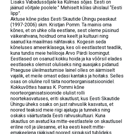
Lisaks Vabadussõjale ka Külmas sõjas. Eesti on
jäänud võitjale poolele.” Mehiselt kõlas ühislaul “Eesti
lipp”.
Aktuse kõne pidas Eesti Skautide Ühingu peaskaut
(1997-2006) skm. Kristjan Pomm. Ta mainis oma
kõnes, et on uhke olla eestlane, sest oleme püsinud
väikerahvana, hoidnud oma keelt ja kultuuri ning
saanud ka maailmas nähtavaks. Kogesin seda
kõneluses ameeriklasega, kes oli eestlastest teadlik,
kuna tundis meie helilooja Arvo Pärdi loomingut.
Eestlased on osanud kokku hoida ja ka võõrsil elades
eestlaseks olemist oluliseks ning auasjaks pidanud.
Praeguse üleilmastumise lainel olles on äärmiselt
vajalik, et meile omast edasi kantaks ja hoitaks. Selles
osas on oluline roll täita noorteorganisatsioonidel.
Kokkuvõttes haaras K. Pommi kõne
noorteorganisatsioonide olulist rolli
noortekasvatuses, eriti skautlust, kus Eesti Skautide
Ühingu üheks osaks on just rahvuslik kasvatus, et
noored teaksid meie riigi ajalugu ja tunneks ning
oskaks väärtustada Eesti rahvuskultuuri. Kuna
skautlus on avatud ka mitte-eestlastele on skautlusel
eriline roll ja ülesanne, et ka eesti keelt mitte-
emakeelena rääkivad noored sirguksid tublideks