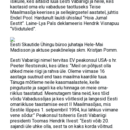
isikuile, kes aitasid luua Eesti Vabariigi ja neile, kes
kaotasid oma elu vabaduse taotluseks Teise
Maailmasõja keerises ja sellejärgsetel aastatel, juhtis
Endel Pool. Hardunult lauldi ühislaul “Hoia Jumal
Eestit”. Laine-Lya Pals deklameeris Hendrik Visnapuu
“Võidutuled”.
Eesti Skautide Ühingu büroo juhataja Hele-Mai
Madisson ja aktuse peakõneleja skm. Kristjan Pomm.
Eesti Vabariigi nimel tervitas EV peakonsul USA-s hr.
Peeter Restsinski, kes ütles: “Meil on põhjust olla
uhked meie riigi ja rahva üle. Oleme viimase 16
aastaga suutnud end taas maailma kaardile tuua.
Tänuga mõtleme neile kaasmaalastele, kelle
pingutuste ja sageli ka elu hinnaga on meie oma-
riiklus taastatud. Meenutagem täna neid, kes tõid
võidu Vabadussõjas ja kes võitlesid ja langesid Eesti
omariikluse taastamise eest II Maailmasõjas, mis
Eestile lõppes 1. setpembril 1994, kui lahkus viimane
vene sõdur.” Peakonsul tsiteeris Eesti Vabariigi
presidenti Toomas Hendrik Ilvest: “Eesti võib 20.
sajandi üle uhke olla, sest ta on kaks korda võitnud.