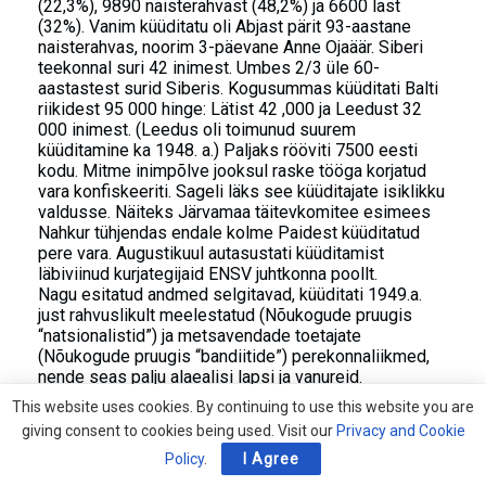
(22,3%), 9890 naisterahvast (48,2%) ja 6600 last
(32%). Vanim küüditatu oli Abjast pärit 93-aastane
naisterahvas, noorim 3-päevane Anne Ojaäär. Siberi
teekonnal suri 42 inimest. Umbes 2/3 üle 60-
aastastest surid Siberis. Kogusummas küüditati Balti
riikidest 95 000 hinge: Lätist 42 ,000 ja Leedust 32
000 inimest. (Leedus oli toimunud suurem
küüditamine ka 1948. a.) Paljaks rööviti 7500 eesti
kodu. Mitme inimpõlve jooksul raske tööga korjatud
vara konfiskeeriti. Sageli läks see küüditajate isiklikku
valdusse. Näiteks Järvamaa täitevkomitee esimees
Nahkur tühjendas endale kolme Paidest küüditatud
pere vara. Augustikuul autasustati küüditamist
läbiviinud kurjategijaid ENSV juhtkonna poollt.
Nagu esitatud andmed selgitavad, küüditati 1949.a.
just rahvuslikult meelestatud (Nõukogude pruugis
“natsionalistid”) ja metsavendade toetajate
(Nõukogude pruugis “bandiitide”) perekonnaliikmed,
nende seas palju alaealisi lapsi ja vanureid.
Mis olid 1949.a. suurküüditamise tagajärjed? Paljud
This website uses cookies. By continuing to use this website you are
talud rüüstati küüditajate poolt ja lagunesid, osa
giving consent to cookies being used. Visit our
Privacy and Cookie
põletati maha. Külad jäid tühjaks, koolimajad lasteta.
Küüditamise tagajärjel sunniti maarahvas
Policy
.
I Agree
kolhoosidesse, teine osa põgenes võimatust