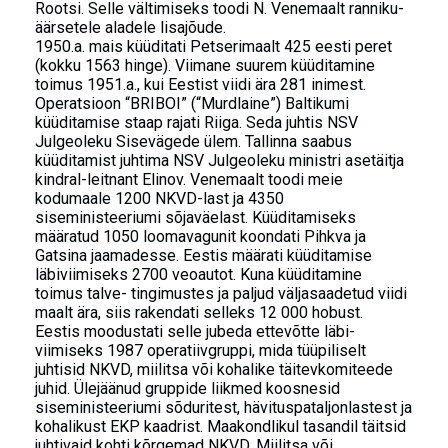
Rootsi. Selle vältimiseks toodi N. Venemaalt ranniku-
äärsetele aladele lisajõude.
1950.a. mais küüditati Petserimaalt 425 eesti peret
(kokku 1563 hinge). Viimane suurem küüditamine
toimus 1951.a., kui Eestist viidi ära 281 inimest.
Operatsioon “BRIBOI” (“Murdlaine”) Baltikumi
küüditamise staap rajati Riiga. Seda juhtis NSV
Julgeoleku Sisevägede ülem. Tallinna saabus
küüditamist juhtima NSV Julgeoleku ministri asetäitja
kindral-leitnant Elinov. Venemaalt toodi meie
kodumaale 1200 NKVD-last ja 4350
siseministeeriumi sõjaväelast. Küüditamiseks
määratud 1050 loomavagunit koondati Pihkva ja
Gatsina jaamadesse. Eestis määrati küüditamise
läbiviimiseks 2700 veoautot. Kuna küüditamine
toimus talve- tingimustes ja paljud väljasaadetud viidi
maalt ära, siis rakendati selleks 12 000 hobust.
Eestis moodustati selle jubeda ettevõtte läbi-
viimiseks 1987 operatiivgruppi, mida tüüpiliselt
juhtisid NKVD, miilitsa või kohalike täitevkomiteede
juhid. Ülejäänud gruppide liikmed koosnesid
siseministeeriumi sõduritest, hävituspataljonlastest ja
kohalikust EKP kaadrist. Maakondlikul tasandil täitsid
juhtivaid kohti kõrgemad NKVD, Miilitsa või