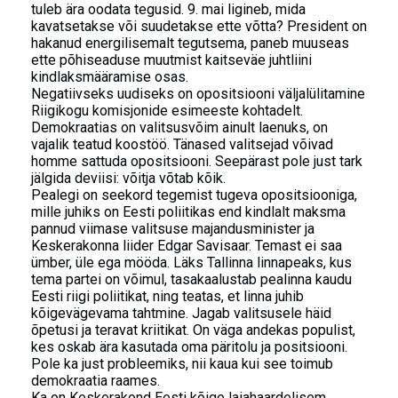
tuleb ära oodata tegusid. 9. mai ligineb, mida
kavatsetakse või suudetakse ette võtta? President on
hakanud energilisemalt tegutsema, paneb muuseas
ette põhiseaduse muutmist kaitseväe juhtliini
kindlaksmääramise osas.
Negatiivseks uudiseks on opositsiooni väljalülitamine
Riigikogu komisjonide esimeeste kohtadelt.
Demokraatias on valitsusvõim ainult laenuks, on
vajalik teatud koostöö. Tänased valitsejad võivad
homme sattuda opositsiooni. Seepärast pole just tark
jälgida deviisi: võitja võtab kõik.
Pealegi on seekord tegemist tugeva opositsiooniga,
mille juhiks on Eesti poliitikas end kindlalt maksma
pannud viimase valitsuse majandusminister ja
Keskerakonna liider Edgar Savisaar. Temast ei saa
ümber, üle ega mööda. Läks Tallinna linnapeaks, kus
tema partei on võimul, tasakaalustab pealinna kaudu
Eesti riigi poliitikat, ning teatas, et linna juhib
kõigevägevama tahtmine. Jagab valitsusele häid
õpetusi ja teravat kriitikat. On väga andekas populist,
kes oskab ära kasutada oma päritolu ja positsiooni.
Pole ka just probleemiks, nii kaua kui see toimub
demokraatia raames.
Ka on Keskerakond Eesti kõige laiahaardelisem