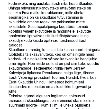
kodanikeks ning austaks Eesti riiki. Eesti Skautide
Ühingu rahvuslust kandvateks ettevõtmisteks on
näiteks Erna matka korraldamine, mille üheks
eesmärgiks on ka skautluse tutvustamine ja
skautidele omase tegevuse pakkumine mitte-
skautidele. Scoutspataljoniga koostöös toimub
koolitus vanemskautidele ja ränduritele, skautide
osalemine lipuvalves riiklikel tähtpäevadel ning
skaudijärkude kaudu õpitavad teadmised Eesti
ajaloost.
Skautluse eesmärgiks on aidata kaasa noortel sirguda
tublideks täiskasvanuteks, kes on oma riigile head
kodanikud, ning kellest võivad kasvada ka head juhid
oma riigile. Hea näide sellest on just siin Lakewoodis
skaudiradadel seigelenud Põhja-New Jersey
Kalevipoja lipkonna Pesukarude salga liige, tänane
Eesti Vabariigi president Toomas Hendrik Ilves, kes
Eesti Skautide Ühingu liikmetega kohtumisel
tänutundes meenutas oma skautlikku tegevust ja
juhte.
Eelmise sajandi alguses Inglismaal toimunud
esmasest skaudilaagrist on arenenud üks maailma
suurimaid noorte-liikumisi, mille üheks oluliseks