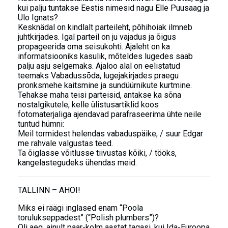
kui palju tuntakse Eestis nimesid nagu Elle Puusaag ja
Ülo Ignats?
Kesknädal on kindlalt parteileht, põhihoiak ilmneb
juhtkirjades. Igal parteil on ju vajadus ja õigus
propageerida oma seisukohti. Ajaleht on ka
informatsiooniks kasulik, mõteldes lugedes saab
palju asju selgemaks. Ajaloo alal on eelistatud
teemaks Vabadussõda, lugejakirjades praegu
pronksmehe kaitsmine ja sundüürnikute kurtmine.
Tehakse maha teisi parteisid, antakse ka sõna
nostalgikutele, kelle ülistusartiklid koos
fotomaterjaliga ajendavad parafraseerima ühte neile
tuntud hümni:
Meil tormidest helendas vabaduspäike, / suur Edgar
me rahvale valgustas teed.
Ta õiglasse võitlusse tiivustas kõiki, / tööks,
kangelastegudeks ühendas meid.
TALLINN – AHOI!
Miks ei räägi inglased enam “Poola
torulukseppadest” (“Polish plumbers”)?
Oli aeg, ainult paar-kolm aastat tagasi, kui Ida-Euroopa