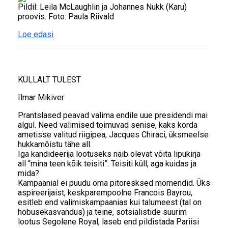
Pildil: Leila McLaughlin ja Johannes Nukk (Karu)
proovis. Foto: Paula Riivald
Loe edasi
KÜLLALT TULEST
Ilmar Mikiver
Prantslased peavad valima endile uue presidendi mai
algul. Need valimised toimuvad senise, kaks korda
ametisse valitud riigipea, Jacques Chiraci, üksmeelse
hukkamõistu tähe all.
Iga kandideerija lootuseks näib olevat võita lipukirja
all “mina teen kõik teisiti”. Teisiti küll, aga kuidas ja
mida?
Kampaanial ei puudu oma pitoresksed momendid. Üks
aspireerijaist, keskparempoolne Francois Bayrou,
esitleb end valimiskampaanias kui talumeest (tal on
hobusekasvandus) ja teine, sotsialistide suurim
lootus Segolene Royal, laseb end pildistada Pariisi