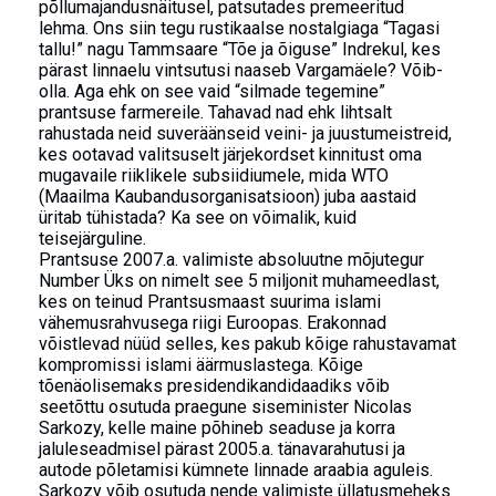
põllumajandusnäitusel, patsutades premeeritud
lehma. Ons siin tegu rustikaalse nostalgiaga “Tagasi
tallu!” nagu Tammsaare “Tõe ja õiguse” Indrekul, kes
pärast linnaelu vintsutusi naaseb Vargamäele? Võib-
olla. Aga ehk on see vaid “silmade tegemine”
prantsuse farmereile. Tahavad nad ehk lihtsalt
rahustada neid suveräänseid veini- ja juustumeistreid,
kes ootavad valitsuselt järjekordset kinnitust oma
mugavaile riiklikele subsiidiumele, mida WTO
(Maailma Kaubandusorganisatsioon) juba aastaid
üritab tühistada? Ka see on võimalik, kuid
teisejärguline.
Prantsuse 2007.a. valimiste absoluutne mõjutegur
Number Üks on nimelt see 5 miljonit muhameedlast,
kes on teinud Prantsusmaast suurima islami
vähemusrahvusega riigi Euroopas. Erakonnad
võistlevad nüüd selles, kes pakub kõige rahustavamat
kompromissi islami äärmuslastega. Kõige
tõenäolisemaks presidendikandidaadiks võib
seetõttu osutuda praegune siseminister Nicolas
Sarkozy, kelle maine põhineb seaduse ja korra
jaluleseadmisel pärast 2005.a. tänavarahutusi ja
autode põletamisi kümnete linnade araabia aguleis.
Sarkozy võib osutuda nende valimiste üllatusmeheks