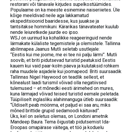
restorani või tänavale kirjudes supelkostüümides.
Populaarne on ka meeste esinemine naiseriietes. Üle
kõige meeldivad neile aga lakkamatud
ekspeditsioonid baaridesse, kus juuakse ja
tantsitakse hommikuni. Kärarikas tänavateater kuulub
nende leiuretkede juurde eo ipso.
WSJ on uurinud ka kohalikke reageeringuid nende
lärmakate külaliste tegemistele ja olemistele. Tallinna
abilinnapea Jaanus Mutli seletab usutlejale:
“Eestis kui me joome, me ei tee nii palju lärmi”. Mutli
soovib, et briti pidutsevad turistid peatuksid Eestis
kauem kui vaid paar-kolm päeva ja kulutaksid rohkem
raha muudele asjadele kui joomapeod. Briti suursaadik
Tallinnas Nigel Haywood on teadlik sellest, et
kõnealust laadi turismil võivad olla negatiivsed
tulemused – et mõnedki eesti ärimehed on mures,
kuna lärmajad võivad teised turistid eemale peletada.
Tüüpiliselt inglasliku alahinnanguga ütleb suursaadik:
“Üldiselt peab möönma, et paljud ei saa aru, miks
mõned brittide grupid sedamoodi käituvad”.
Üks, kel on seletus olemas, on Londoni ametnik
Mandeep Baura. Tema õigustab pidutsemist Ida-
Eroopas omapärase väitega, et töö ja koduelu