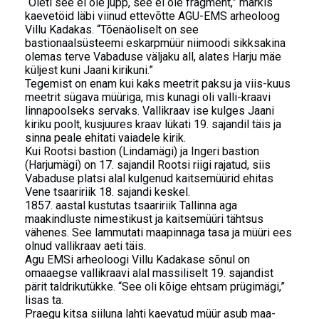
“Õieti see ei ole jupp, see ei ole fragment,” märkis
kaevetöid läbi viinud ettevõtte AGU-EMS arheoloog
Villu Kadakas. “Tõenäoliselt on see
bastionaalsüsteemi eskarpmüür niimoodi sikksakina
olemas terve Vabaduse väljaku all, alates Harju mäe
küljest kuni Jaani kirikuni.”
Tegemist on enam kui kaks meetrit paksu ja viis-kuus
meetrit sügava müüriga, mis kunagi oli valli-kraavi
linnapoolseks servaks. Vallikraav ise kulges Jaani
kiriku poolt, kusjuures kraav lükati 19. sajandil täis ja
sinna peale ehitati vaiadele kirik.
Kui Rootsi bastion (Lindamägi) ja Ingeri bastion
(Harjumägi) on 17. sajandil Rootsi riigi rajatud, siis
Vabaduse platsi alal kulgenud kaitsemüürid ehitas
Vene tsaaririik 18. sajandi keskel.
1857. aastal kustutas tsaaririik Tallinna aga
maakindluste nimestikust ja kaitsemüüri tähtsus
vähenes. See lammutati maapinnaga tasa ja müüri ees
olnud vallikraav aeti täis.
Agu EMSi arheoloogi Villu Kadakase sõnul on
omaaegse vallikraavi alal massiliselt 19. sajandist
pärit taldrikutükke. “See oli kõige ehtsam prügimägi,”
lisas ta.
Praegu kitsa siiluna lahti kaevatud müür asub maa-