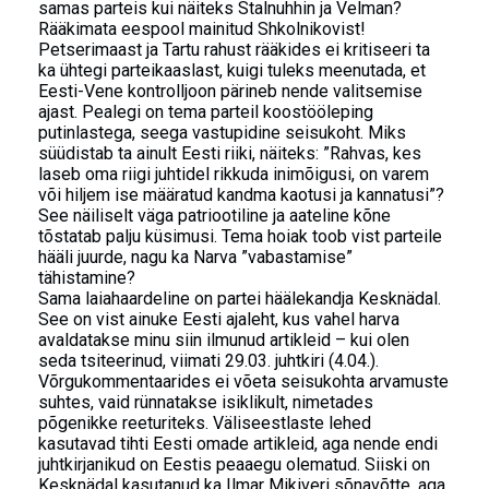
samas parteis kui näiteks Stalnuhhin ja Velman?
Rääkimata eespool mainitud Shkolnikovist!
Petserimaast ja Tartu rahust rääkides ei kritiseeri ta
ka ühtegi parteikaaslast, kuigi tuleks meenutada, et
Eesti-Vene kontrolljoon pärineb nende valitsemise
ajast. Pealegi on tema parteil koostööleping
putinlastega, seega vastupidine seisukoht. Miks
süüdistab ta ainult Eesti riiki, näiteks: ”Rahvas, kes
laseb oma riigi juhtidel rikkuda inimõigusi, on varem
või hiljem ise määratud kandma kaotusi ja kannatusi”?
See näiliselt väga patriootiline ja aateline kõne
tõstatab palju küsimusi. Tema hoiak toob vist parteile
hääli juurde, nagu ka Narva ”vabastamise”
tähistamine?
Sama laiahaardeline on partei häälekandja Kesknädal.
See on vist ainuke Eesti ajaleht, kus vahel harva
avaldatakse minu siin ilmunud artikleid – kui olen
seda tsiteerinud, viimati 29.03. juhtkiri (4.04.).
Võrgukommentaarides ei võeta seisukohta arvamuste
suhtes, vaid rünnatakse isiklikult, nimetades
põgenikke reeturiteks. Väliseestlaste lehed
kasutavad tihti Eesti omade artikleid, aga nende endi
juhtkirjanikud on Eestis peaaegu olematud. Siiski on
Kesknädal kasutanud ka Ilmar Mikiveri sõnavõtte, aga