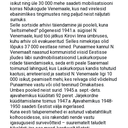
isikut ning üle 30 000 mehe saadeti mobilisatsiooni
korras Nõukogude Venemaale, kus nad virelesid
ebainimlikes tingimustes ning paljud neist näljutati
surnuks.
Selle sortside arhiivi täiendamine jäi pooleli, kuna
“seltsimehed” põgenesid 1941.a. sügisel N.
Venemaale, kuid töö jätkus Kirovi linna ümbruses,
kuhu arhiiv oli evakueeritud. Selles nimekirjas olid
lõpuks 37 000 eestlase nimed. Punaarmee kannul N.
Venemaalt naasnud kommunistid viisid Eestisse
jõudes läbi sundmobilisatsioonid Laskurkorpuse
ridade täiendamiseks, seda eriti peale Saaremaal
toimunud lahinguid, kus Laskurkorpus kandis tohutuid
kaotusi, arreteerisid ja saatsid N. Venemaale ligi 10
000 isikut, peamiselt mehi, kes relvaga olid võidelnud
Punaarmee vastu või olid teeninud Omakaitses.
Umbes pooled neist surid. 1945.a. sept.-dets.
ajavahemikus küüditati 92 peret. Järjekordne
küüditamislaine toimus 1947.a. Ajavahemikus 1948-
1950 saadeti Eestist välja ingerlased.
Kuna eesti taluperemehed ei astunud vabatahtlikult
kolhoosidesse, siis rakendati nende vastu
igasuguseid survevõtteid – suurematelt taludelt