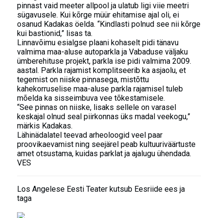
pinnast vaid meeter allpool ja ulatub ligi viie meetri
sügavusele. Kui kõrge müür ehitamise ajal oli, ei
osanud Kadakas öelda. “Kindlasti polnud see nii kõrge
kui bastionid,” lisas ta.
Linnavõimu esialgse plaani kohaselt pidi tänavu
valmima maa-aluse autoparkla ja Vabaduse väljaku
ümberehituse projekt, parkla ise pidi valmima 2009.
aastal. Parkla rajamist komplitseerib ka asjaolu, et
tegemist on niiske pinnasega, mistõttu
kahekorruselise maa-aluse parkla rajamisel tuleb
mõelda ka sisseimbuva vee tõkestamisele.
“See pinnas on niiske, lisaks sellele on varasel
keskajal olnud seal piirkonnas üks madal veekogu,”
märkis Kadakas.
Lähinädalatel teevad arheoloogid veel paar
proovikaevamist ning seejärel peab kultuuriväärtuste
amet otsustama, kuidas parklat ja ajalugu ühendada.
VES
Los Angelese Eesti Teater kutsub Eesriide ees ja
taga