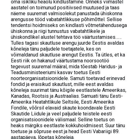
oma isikliku heaolu kindlustamine. Õnneks viimastel
aastatel on toimunud positiivsed muutused ja taas
näeme suuremat valmisolekut panustada ühiskonna
arengusse tööd vabatahtlikkuse põhimõttel. Sellise
tendentsi hoidmiseks on kindlasti võtmetähendusega
ühiskonna ja riigi tunnustus vabatahtlikele ja
ühiskondlikel alustel tehtava töö väärtustamises……
Tulles tagasi skautluse arengu juurde Eestis avaldas
kõneleja tänu paljudele toetajatele, kes on
võimaldanud skautluse arengut Eestis. Ta ütles, et ka
Eesti riik on hakanud väärtustama noorsootöö
tegevust suuremal määral, mida tõestab Haridus- ja
Teadusministeeriumi kasvav toetus Eesti
noorteorganisatsioonidele. Samuti toetavad erinevad
fondid ja eraisikud skautlust, mille eest avaldas
kõneleja suurimat tänu kõigile eestlastele Ameerikas,
Kanadas, Rootsis ja Austraalias. Samuati tänu Eesti-
Ameerika Heatahtlikule Seltsile, Eesti Ameerika
Fondile, võõrsil elavaid skaute koondavale Eesti
Skautide Liidule ja veel paljudele teistele eesti
organisatsioonidele välismaal. Selline toetus on
heaks märgiks eestlaste kokkuhoidmisest. Suur tänu
toetuse ja sõpruse eest ja head Eesti Vabariigi 89.
aastapäeva, lõpetas kõneleja.