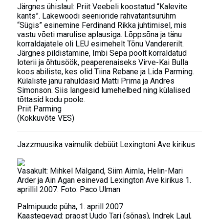
Järgnes ühislaul: Priit Veebeli koostatud “Kalevite
kants”. Lakewoodi seenioride rahvatantsurühm
“Sügis” esinemine Ferdinand Rikka juhtimisel, mis
vastu võeti marulise aplausiga. Lõppsõna ja tänu
korraldajatele oli LEU esimehelt Tõnu Vandererilt.
Järgnes pildistamine, Imbi Sepa poolt korraldatud
loterii ja õhtusöök, peaperenaiseks Virve-Kai Bulla
koos abiliste, kes olid Tiina Rebane ja Lida Parming.
Külaliste janu rahuldasid Matti Prima ja Andres
Simonson. Siis langesid lumehelbed ning külalised
tõttasid kodu poole.
Priit Parming
(Kokkuvõte VES)
Jazzmuusika vaimulik debüüt Lexingtoni Ave kirikus
Vasakult: Mihkel Mälgand, Siim Aimla, Helin-Mari
Arder ja Ain Agan esinevad Lexington Ave kirikus 1.
aprillil 2007. Foto: Paco Ulman
Palmipuude püha, 1. aprill 2007
Kaastegevad: praost Uudo Tari (sõnas), Indrek Laul,