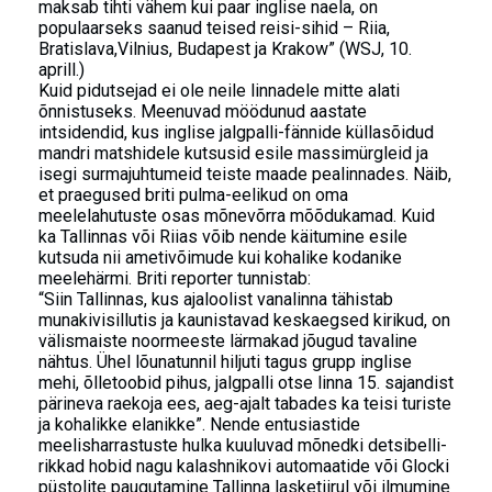
maksab tihti vähem kui paar inglise naela, on
populaarseks saanud teised reisi-sihid – Riia,
Bratislava,Vilnius, Budapest ja Krakow” (WSJ, 10.
aprill.)
Kuid pidutsejad ei ole neile linnadele mitte alati
õnnistuseks. Meenuvad möödunud aastate
intsidendid, kus inglise jalgpalli-fännide küllasõidud
mandri matshidele kutsusid esile massimürgleid ja
isegi surmajuhtumeid teiste maade pealinnades. Näib,
et praegused briti pulma-eelikud on oma
meelelahutuste osas mõnevõrra mõõdukamad. Kuid
ka Tallinnas või Riias võib nende käitumine esile
kutsuda nii ametivõimude kui kohalike kodanike
meelehärmi. Briti reporter tunnistab:
“Siin Tallinnas, kus ajaloolist vanalinna tähistab
munakivisillutis ja kaunistavad keskaegsed kirikud, on
välismaiste noormeeste lärmakad jõugud tavaline
nähtus. Ühel lõunatunnil hiljuti tagus grupp inglise
mehi, õlletoobid pihus, jalgpalli otse linna 15. sajandist
pärineva raekoja ees, aeg-ajalt tabades ka teisi turiste
ja kohalikke elanikke”. Nende entusiastide
meelisharrastuste hulka kuuluvad mõnedki detsibelli-
rikkad hobid nagu kalashnikovi automaatide või Glocki
püstolite paugutamine Tallinna lasketiirul või ilmumine