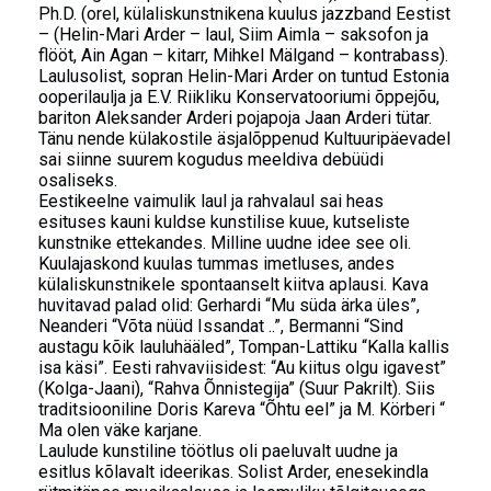
Ph.D. (orel, külaliskunstnikena kuulus jazzband Eestist
– (Helin-Mari Arder – laul, Siim Aimla – saksofon ja
flööt, Ain Agan – kitarr, Mihkel Mälgand – kontrabass).
Laulusolist, sopran Helin-Mari Arder on tuntud Estonia
ooperilaulja ja E.V. Riikliku Konservatooriumi õppejõu,
bariton Aleksander Arderi pojapoja Jaan Arderi tütar.
Tänu nende külakostile äsjalõppenud Kultuuripäevadel
sai siinne suurem kogudus meeldiva debüüdi
osaliseks.
Eestikeelne vaimulik laul ja rahvalaul sai heas
esituses kauni kuldse kunstilise kuue, kutseliste
kunstnike ettekandes. Milline uudne idee see oli.
Kuulajaskond kuulas tummas imetluses, andes
külaliskunstnikele spontaanselt kiitva aplausi. Kava
huvitavad palad olid: Gerhardi “Mu süda ärka üles”,
Neanderi “Võta nüüd Issandat ..”, Bermanni “Sind
austagu kõik lauluhääled”, Tompan-Lattiku “Kalla kallis
isa käsi”. Eesti rahvaviisidest: “Au kiitus olgu igavest”
(Kolga-Jaani), “Rahva Õnnistegija” (Suur Pakrilt). Siis
traditsiooniline Doris Kareva “Õhtu eel” ja M. Körberi “
Ma olen väke karjane.
Laulude kunstiline töötlus oli paeluvalt uudne ja
esitlus kõlavalt ideerikas. Solist Arder, enesekindla