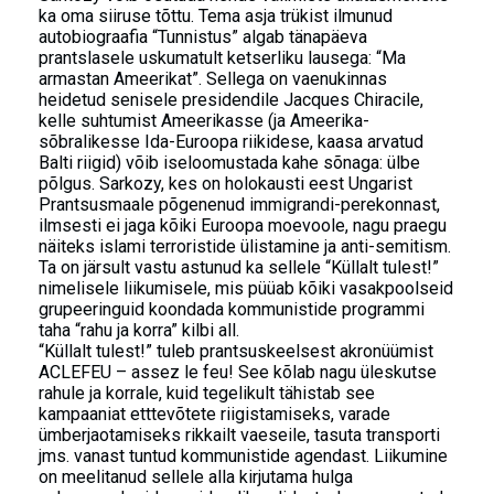
ka oma siiruse tõttu. Tema asja trükist ilmunud
autobiograafia “Tunnistus” algab tänapäeva
prantslasele uskumatult ketserliku lausega: “Ma
armastan Ameerikat”. Sellega on vaenukinnas
heidetud senisele presidendile Jacques Chiracile,
kelle suhtumist Ameerikasse (ja Ameerika-
sõbralikesse Ida-Euroopa riikidese, kaasa arvatud
Balti riigid) võib iseloomustada kahe sõnaga: ülbe
põlgus. Sarkozy, kes on holokausti eest Ungarist
Prantsusmaale põgenenud immigrandi-perekonnast,
ilmsesti ei jaga kõiki Euroopa moevoole, nagu praegu
näiteks islami terroristide ülistamine ja anti-semitism.
Ta on järsult vastu astunud ka sellele “Küllalt tulest!”
nimelisele liikumisele, mis püüab kõiki vasakpoolseid
grupeeringuid koondada kommunistide programmi
taha “rahu ja korra” kilbi all.
“Küllalt tulest!” tuleb prantsuskeelsest akronüümist
ACLEFEU – assez le feu! See kõlab nagu üleskutse
rahule ja korrale, kuid tegelikult tähistab see
kampaaniat etttevõtete riigistamiseks, varade
ümberjaotamiseks rikkailt vaeseile, tasuta transporti
jms. vanast tuntud kommunistide agendast. Liikumine
on meelitanud sellele alla kirjutama hulga