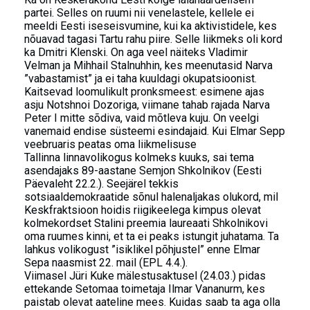
partei. Selles on ruumi nii venelastele, kellele ei
meeldi Eesti iseseisvumine, kui ka aktivistidele, kes
nõuavad tagasi Tartu rahu piire. Selle liikmeks oli kord
ka Dmitri Klenski. On aga veel näiteks Vladimir
Velman ja Mihhail Stalnuhhin, kes meenutasid Narva
”vabastamist” ja ei taha kuuldagi okupatsioonist.
Kaitsevad loomulikult pronksmeest: esimene ajas
asju Notshnoi Dozoriga, viimane tahab rajada Narva
Peter I mitte sõdiva, vaid mõtleva kuju. On veelgi
vanemaid endise süsteemi esindajaid. Kui Elmar Sepp
veebruaris peatas oma liikmelisuse
Tallinna linnavolikogus kolmeks kuuks, sai tema
asendajaks 89-aastane Semjon Shkolnikov (Eesti
Päevaleht 22.2.). Seejärel tekkis
sotsiaaldemokraatide sõnul halenaljakas olukord, mil
Keskfraktsioon hoidis riigikeelega kimpus olevat
kolmekordset Stalini preemia laureaati Shkolnikovi
oma ruumes kinni, et ta ei peaks istungit juhatama. Ta
lahkus volikogust ”isiklikel põhjustel” enne Elmar
Sepa naasmist 22. mail (EPL 4.4.).
Viimasel Jüri Kuke mälestusaktusel (24.03.) pidas
ettekande Setomaa toimetaja Ilmar Vananurm, kes
paistab olevat aateline mees. Kuidas saab ta aga olla