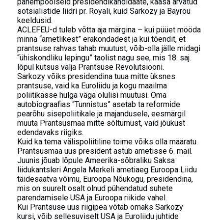
pahempoolseid presidendikandidaate, kaasa arvatud
sotsialistide liidri pr. Royali, kuid Sarkozy ja Bayrou
keeldusid.
ACLEFEU-d tuleb võtta aja märgina – kui püüet mööda
minna “ametlikest” erakondadest ja kui tõendit, et
prantsuse rahvas tahab muutust, võib-olla jälle midagi
“ühiskondliku lepingu” taolist nagu see, mis 18. saj.
lõpul kutsus välja Prantsuse Revolutsiooni.
Sarkozy võiks presidendina tuua mitte üksnes
prantsuse, vaid ka Euroliidu ja kogu maailma
poliitikasse hulga väga olulisi muutusi. Oma
autobiograafias “Tunnistus” asetab ta reformide
pearõhu sisepoliitikale ja majandusele, eesmärgil
muuta Prantsusmaa mitte sõltumust, vaid jõukust
edendavaks riigiks.
Kuid ka tema välispoliitiline toime võiks olla määratu.
Prantsusmaa uus president astub ametisse 6. mail.
Juunis jõuab lõpule Ameerika-sõbraliku Saksa
liidukantsleri Angela Merkeli ametiaeg Euroopa Liidu
täidesaatva võimu, Euroopa Nõukogu, presidendina,
mis on suurelt osalt olnud pühendatud suhete
parendamisele USA ja Euroopa riikide vahel.
Kui Prantsuse uus riigipea võtab omaks Sarkozy
kursi, võib sellesuviselt USA ja Euroliidu juhtide