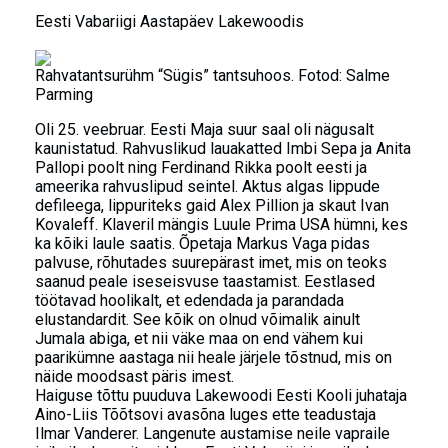
Eesti Vabariigi Aastapäev Lakewoodis
Rahvatantsurühm “Sügis” tantsuhoos. Fotod: Salme
Parming
Oli 25. veebruar. Eesti Maja suur saal oli nägusalt
kaunistatud. Rahvuslikud lauakatted Imbi Sepa ja Anita
Pallopi poolt ning Ferdinand Rikka poolt eesti ja
ameerika rahvuslipud seintel. Aktus algas lippude
defileega, lippuriteks gaid Alex Pillion ja skaut Ivan
Kovaleff. Klaveril mängis Luule Prima USA hümni, kes
ka kõiki laule saatis. Õpetaja Markus Vaga pidas
palvuse, rõhutades suurepärast imet, mis on teoks
saanud peale iseseisvuse taastamist. Eestlased
töötavad hoolikalt, et edendada ja parandada
elustandardit. See kõik on olnud võimalik ainult
Jumala abiga, et nii väke maa on end vähem kui
paarikümne aastaga nii heale järjele tõstnud, mis on
näide moodsast päris imest.
Haiguse tõttu puuduva Lakewoodi Eesti Kooli juhataja
Aino-Liis Tõõtsovi avasõna luges ette teadustaja
Ilmar Vanderer. Langenute austamise neile vapraile