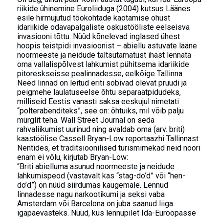
riikide ühinemine Euroliiduga (2004) kutsus Läänes
esile hirmujutud töökohtade kaotamise ohust
idariikide odavapalgaliste oskustööliste eelseisva
invasiooni tõttu. Nüüd kõnelevad inglased ühest
hoopis teistpidi invasioonist – abiellu astuvate lääne
noormeeste ja neidude taltsutamatust ihast lennata
oma vallalispõlvest lahkumist pühitsema idariikide
pitoreskseisse pealinnadesse, eelkõige Tallinna.
Need linnad on leitud eriti sobivad olevat pruudi ja
peigmehe laulatuseelse õhtu separaatpidudeks,
milliseid Eestis vanasti saksa eeskujul nimetati
“polterabenditeks”, see on: õhtuiks, mil võib palju
mürglit teha. Wall Street Journal on seda
rahvaliikumist uurinud ning avaldab oma (arv. briti)
kaastöölise Cassell Bryan-Low reportaazhi Tallinnast.
Nentides, et traditsioonilised turismimekad neid noori
enam ei võlu, kirjutab Bryan-Low:
“Briti abielluma asunud noormeeste ja neidude
lahkumispeod (vastavalt kas “stag-do’d” või “hen-
do’d”) on nüüd siirdumas kaugemale. Lennud
linnadesse nagu narkootikumi ja seksi vaba
Amsterdam või Barcelona on juba saanud liiga
igapäevasteks. Nüüd, kus lennupilet Ida-Euroopasse