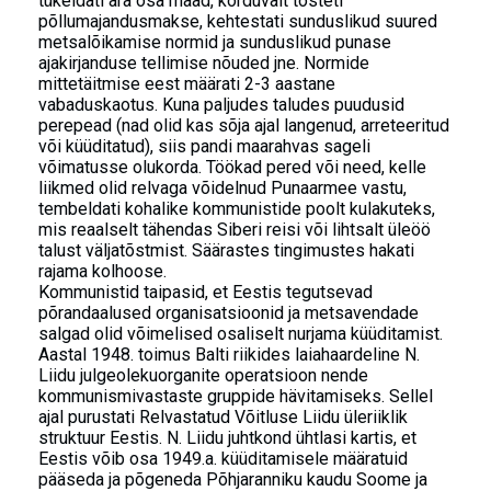
tükeldati ära osa maad, korduvalt tõsteti
põllumajandusmakse, kehtestati sunduslikud suured
metsalõikamise normid ja sunduslikud punase
ajakirjanduse tellimise nõuded jne. Normide
mittetäitmise eest määrati 2-3 aastane
vabaduskaotus. Kuna paljudes taludes puudusid
perepead (nad olid kas sõja ajal langenud, arreteeritud
või küüditatud), siis pandi maarahvas sageli
võimatusse olukorda. Töökad pered või need, kelle
liikmed olid relvaga võidelnud Punaarmee vastu,
tembeldati kohalike kommunistide poolt kulakuteks,
mis reaalselt tähendas Siberi reisi või lihtsalt üleöö
talust väljatõstmist. Säärastes tingimustes hakati
rajama kolhoose.
Kommunistid taipasid, et Eestis tegutsevad
põrandaalused organisatsioonid ja metsavendade
salgad olid võimelised osaliselt nurjama küüditamist.
Aastal 1948. toimus Balti riikides laiahaardeline N.
Liidu julgeolekuorganite operatsioon nende
kommunismivastaste gruppide hävitamiseks. Sellel
ajal purustati Relvastatud Võitluse Liidu üleriiklik
struktuur Eestis. N. Liidu juhtkond ühtlasi kartis, et
Eestis võib osa 1949.a. küüditamisele määratuid
pääseda ja põgeneda Põhjaranniku kaudu Soome ja