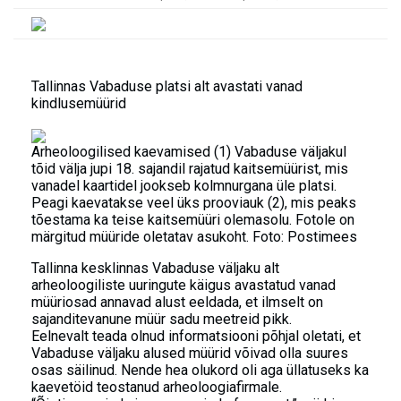
Tallinnas Vabaduse platsi alt avastati vanad
kindlusemüürid
Arheoloogilised kaevamised (1) Vabaduse väljakul
tõid välja jupi 18. sajandil rajatud kaitsemüürist, mis
vanadel kaartidel jookseb kolmnurgana üle platsi.
Peagi kaevatakse veel üks prooviauk (2), mis peaks
tõestama ka teise kaitsemüüri olemasolu. Fotole on
märgitud müüride oletatav asukoht. Foto: Postimees
Tallinna kesklinnas Vabaduse väljaku alt
arheoloogiliste uuringute käigus avastatud vanad
müüriosad annavad alust eeldada, et ilmselt on
sajanditevanune müür sadu meetreid pikk.
Eelnevalt teada olnud informatsiooni põhjal oletati, et
Vabaduse väljaku alused müürid võivad olla suures
osas säilinud. Nende hea olukord oli aga üllatuseks ka
kaevetöid teostanud arheoloogiafirmale.