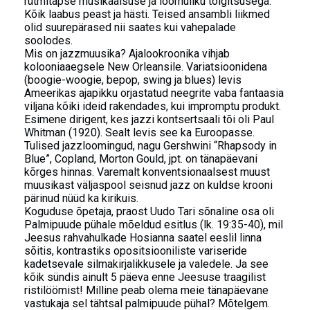
rütmitäpse musikaalsuse ja loomuliku tõlgitsusega.
Kõik laabus peast ja hästi. Teised ansambli liikmed
olid suurepärased nii saates kui vahepalade
soolodes.
Mis on jazzmuusika? Ajalookroonika vihjab
kolooniaaegsele New Orleansile. Variatsioonidena
(boogie-woogie, bepop, swing ja blues) levis
Ameerikas ajapikku orjastatud neegrite vaba fantaasia
viljana kõiki ideid rakendades, kui impromptu produkt.
Esimene dirigent, kes jazzi kontsertsaali tõi oli Paul
Whitman (1920). Sealt levis see ka Euroopasse.
Tulised jazzloomingud, nagu Gershwini “Rhapsody in
Blue”, Copland, Morton Gould, jpt. on tänapäevani
kõrges hinnas. Varemalt konventsionaalsest muust
muusikast väljaspool seisnud jazz on kuldse krooni
pärinud nüüd ka kirikuis.
Koguduse õpetaja, praost Uudo Tari sõnaline osa oli
Palmipuude pühale mõeldud esitlus (lk. 19:35-40), mil
Jeesus rahvahulkade Hosianna saatel eeslil linna
sõitis, kontrastiks opositsiooniliste variseride
kadetsevale silmakirjalikkusele ja valedele. Ja see
kõik sündis ainult 5 päeva enne Jeesuse traagilist
ristilöömist! Milline peab olema meie tänapäevane
vastukaja sel tähtsal palmipuude pühal? Mõtelgem.