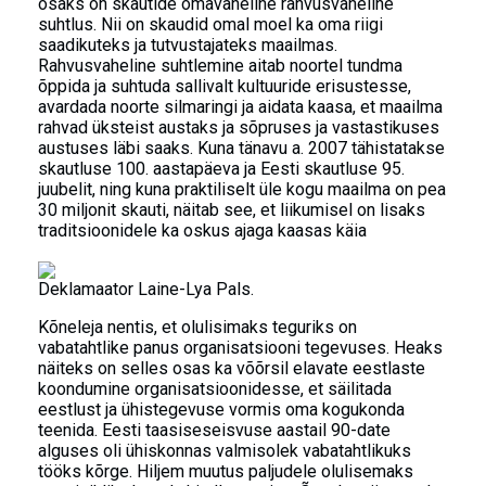
osaks on skautide omavaheline rahvusvaheline
suhtlus. Nii on skaudid omal moel ka oma riigi
saadikuteks ja tutvustajateks maailmas.
Rahvusvaheline suhtlemine aitab noortel tundma
õppida ja suhtuda sallivalt kultuuride erisustesse,
avardada noorte silmaringi ja aidata kaasa, et maailma
rahvad üksteist austaks ja sõpruses ja vastastikuses
austuses läbi saaks. Kuna tänavu a. 2007 tähistatakse
skautluse 100. aastapäeva ja Eesti skautluse 95.
juubelit, ning kuna praktiliselt üle kogu maailma on pea
30 miljonit skauti, näitab see, et liikumisel on lisaks
traditsioonidele ka oskus ajaga kaasas käia
Deklamaator Laine-Lya Pals.
Kõneleja nentis, et olulisimaks teguriks on
vabatahtlike panus organisatsiooni tegevuses. Heaks
näiteks on selles osas ka võõrsil elavate eestlaste
koondumine organisatsioonidesse, et säilitada
eestlust ja ühistegevuse vormis oma kogukonda
teenida. Eesti taasiseseisvuse aastail 90-date
alguses oli ühiskonnas valmisolek vabatahtlikuks
tööks kõrge. Hiljem muutus paljudele olulisemaks