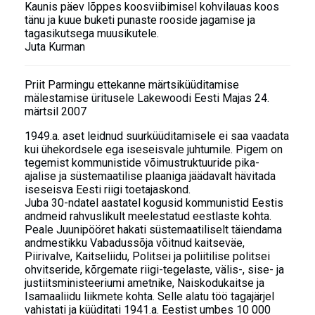
Kaunis päev lõppes koosviibimisel kohvilauas koos
tänu ja kuue buketi punaste rooside jagamise ja
tagasikutsega muusikutele.
Juta Kurman
Priit Parmingu ettekanne märtsiküüditamise
mälestamise üritusele Lakewoodi Eesti Majas 24.
märtsil 2007
1949.a. aset leidnud suurküüditamisele ei saa vaadata
kui ühekordsele ega iseseisvale juhtumile. Pigem on
tegemist kommunistide võimustruktuuride pika-
ajalise ja süstemaatilise plaaniga jäädavalt hävitada
iseseisva Eesti riigi toetajaskond.
Juba 30-ndatel aastatel kogusid kommunistid Eestis
andmeid rahvuslikult meelestatud eestlaste kohta.
Peale Juunipööret hakati süstemaatiliselt täiendama
andmestikku Vabadussõja võitnud kaitseväe,
Piirivalve, Kaitseliidu, Politsei ja poliitilise politsei
ohvitseride, kõrgemate riigi-tegelaste, välis-, sise- ja
justiitsministeeriumi ametnike, Naiskodukaitse ja
Isamaaliidu liikmete kohta. Selle alatu töö tagajärjel
vahistati ja küüditati 1941.a. Eestist umbes 10 000