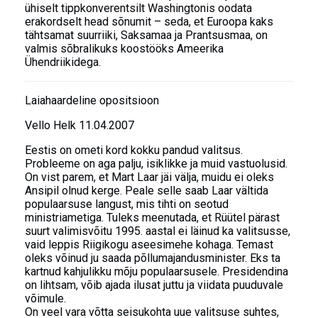
ühiselt tippkonverentsilt Washingtonis oodata
erakordselt head sõnumit – seda, et Euroopa kaks
tähtsamat suurriiki, Saksamaa ja Prantsusmaa, on
valmis sõbralikuks koostööks Ameerika
Ühendriikidega.
Laiahaardeline opositsioon
Vello Helk 11.04.2007
Eestis on ometi kord kokku pandud valitsus.
Probleeme on aga palju, isiklikke ja muid vastuolusid.
On vist parem, et Mart Laar jäi välja, muidu ei oleks
Ansipil olnud kerge. Peale selle saab Laar vältida
populaarsuse langust, mis tihti on seotud
ministriametiga. Tuleks meenutada, et Rüütel pärast
suurt valimisvõitu 1995. aastal ei läinud ka valitsusse,
vaid leppis Riigikogu aseesimehe kohaga. Temast
oleks võinud ju saada põllumajandusminister. Eks ta
kartnud kahjulikku mõju populaarsusele. Presidendina
on lihtsam, võib ajada ilusat juttu ja viidata puuduvale
võimule.
On veel vara võtta seisukohta uue valitsuse suhtes,