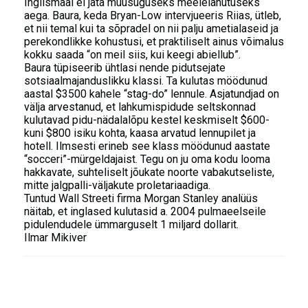
Inglismaal ei jäta muusuguseks meelelahutuseks
aega. Baura, keda Bryan-Low intervjueeris Riias, ütleb,
et nii temal kui ta sõpradel on nii palju ametialaseid ja
perekondlikke kohustusi, et praktiliselt ainus võimalus
kokku saada “on meil siis, kui keegi abiellub”.
Baura tüpiseerib ühtlasi nende pidutsejate
sotsiaalmajanduslikku klassi. Ta kulutas möödunud
aastal $3500 kahele “stag-do” lennule. Asjatundjad on
välja arvestanud, et lahkumispidude seltskonnad
kulutavad pidu-nädalalõpu kestel keskmiselt $600-
kuni $800 isiku kohta, kaasa arvatud lennupilet ja
hotell. Ilmsesti erineb see klass möödunud aastate
“socceri”-mürgeldajaist. Tegu on ju oma kodu looma
hakkavate, suhteliselt jõukate noorte vabakutseliste,
mitte jalgpalli-väljakute proletariaadiga.
Tuntud Wall Streeti firma Morgan Stanley analüüs
näitab, et inglased kulutasid a. 2004 pulmaeelseile
pidulendudele ümmarguselt 1 miljard dollarit.
Ilmar Mikiver