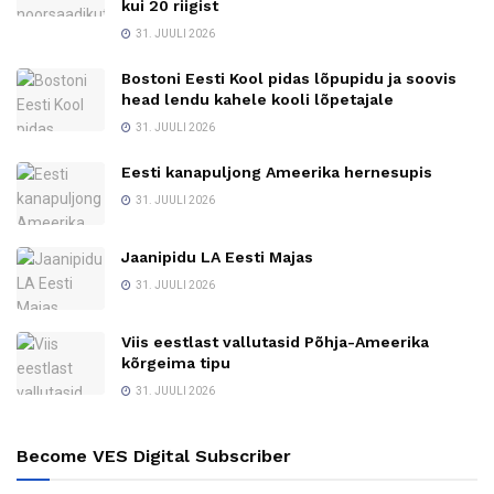
kui 20 riigist
31. JUULI 2026
Bostoni Eesti Kool pidas lõpupidu ja soovis
head lendu kahele kooli lõpetajale
31. JUULI 2026
Eesti kanapuljong Ameerika hernesupis
31. JUULI 2026
Jaanipidu LA Eesti Majas
31. JUULI 2026
Viis eestlast vallutasid Põhja-Ameerika
kõrgeima tipu
31. JUULI 2026
Become VES Digital Subscriber