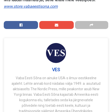
www.store.vabaeestisona.com
VES
Vaba Eesti Sõna on ainuke USA-s ilmuv eestikeelne
ajaleht. Lehte annab kord nädalas välja 1949. a. asutatud
aktsiaselts The Nordic Press, mille peakontor asub New
Yorgi linnas. Vaba Eesti Sõna kajastab Ameerika eesti
kogukonna elu, talletades seda ka järgnevatele
põlvedele ning toetab eesti keele, kultuuri ja
traditsioonide säilimist Ameerika Ühendriikides.