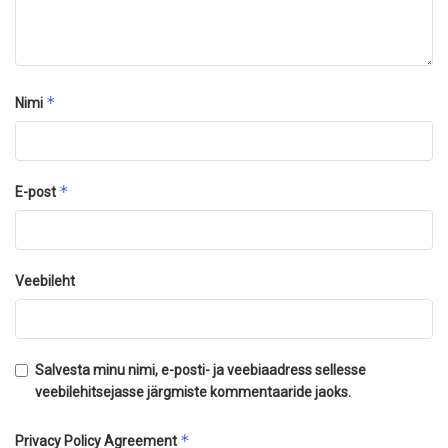
*
Nimi
*
E-post
Veebileht
Salvesta minu nimi, e-posti- ja veebiaadress sellesse
veebilehitsejasse järgmiste kommentaaride jaoks.
*
Privacy Policy Agreement