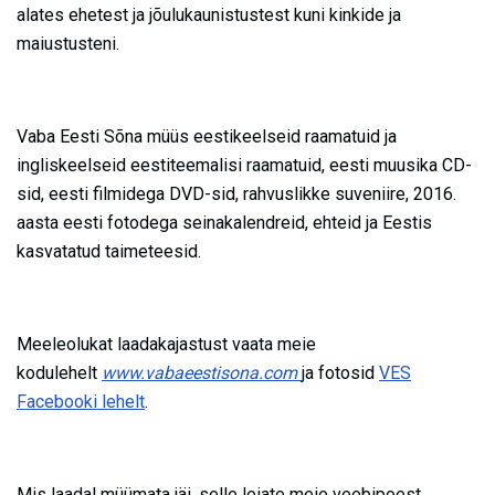
alates ehetest ja jõulukaunistustest kuni kinkide ja
maiustusteni.
Vaba Eesti Sõna müüs eestikeelseid raamatuid ja
ingliskeelseid eestiteemalisi raamatuid, eesti muusika CD-
sid, eesti filmidega DVD-sid, rahvuslikke suveniire, 2016.
aasta eesti fotodega seinakalendreid, ehteid ja Eestis
kasvatatud taimeteesid.
Meeleolukat laadakajastust vaata meie
kodulehelt
www.vabaeestisona.com
ja fotosid
VES
Facebooki lehelt
.
Mis laadal müümata jäi, selle leiate meie veebipoest