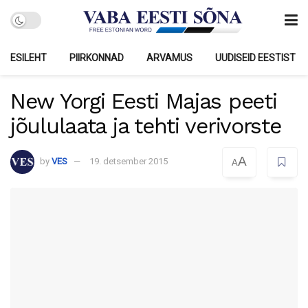
ESILEHT
PIIRKONNAD
ARVAMUS
UUDISEID EESTIST
New Yorgi Eesti Majas peeti
jõululaata ja tehti verivorste
A
by
VES
19. detsember 2015
A