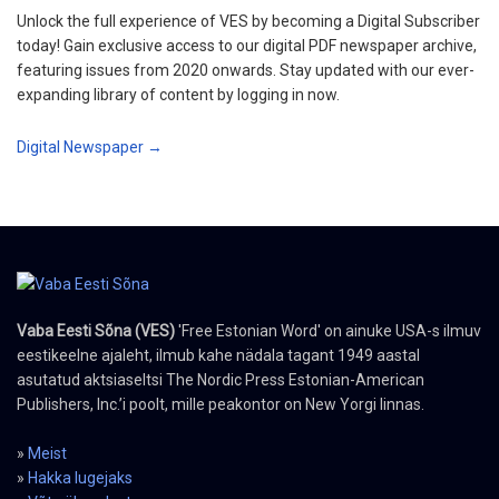
Unlock the full experience of VES by becoming a Digital Subscriber
today! Gain exclusive access to our digital PDF newspaper archive,
featuring issues from 2020 onwards. Stay updated with our ever-
expanding library of content by logging in now.
Digital Newspaper →
Vaba Eesti Sõna (VES)
'Free Estonian Word' on ainuke USA-s ilmuv
eestikeelne ajaleht, ilmub kahe nädala tagant 1949 aastal
asutatud aktsiaseltsi The Nordic Press Estonian-American
Publishers, Inc.’i poolt, mille peakontor on New Yorgi linnas.
»
Meist
»
Hakka lugejaks