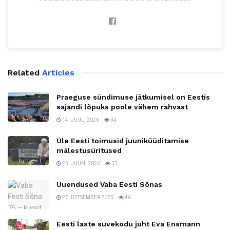
Related
Articles
Praeguse sündimuse jätkumisel on Eestis
sajandi lõpuks poole vähem rahvast
14. JUULI 2026
34
Üle Eesti toimusid juuniküüditamise
mälestusüritused
23. JUUNI 2026
53
Uuendused Vaba Eesti Sõnas
27. DETSEMBER 2025
46
Eesti laste suvekodu juht Eva Ensmann