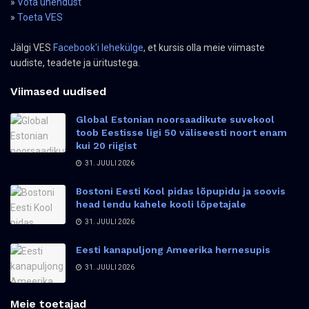
»
Võta ühendust
»
Toeta VES
Jälgi VES
Facebook'i lehekülge
, et kursis olla meie viimaste
uudiste, teadete ja üritustega.
Viimased uudised
Global Estonian noorsaadikute suvekool
toob Eestisse ligi 50 väliseesti noort enam
kui 20 riigist
31. JUULI 2026
Bostoni Eesti Kool pidas lõpupidu ja soovis
head lendu kahele kooli lõpetajale
31. JUULI 2026
Eesti kanapuljong Ameerika hernesupis
31. JUULI 2026
Meie toetajad