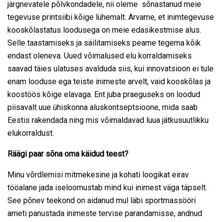
järgnevatele põlvkondadele, nii oleme sõnastanud meie
tegevuse printsiibi kõige lühemalt. Arvame, et inimtegevuse
kooskõlastatus loodusega on meie edasikestmise alus.
Selle taastamiseks ja säilitamiseks peame tegema kõik
endast oleneva. Uued võimalused elu korraldamiseks
saavad täies ulatuses avalduda siis, kui innovatsioon ei tule
enam looduse ega teiste inimeste arvelt, vaid kooskõlas ja
koostöös kõige elavaga. Ent juba praeguseks on loodud
piisavalt uue ühiskonna aluskontseptsioone, mida saab
Eestis rakendada ning mis võimaldavad luua jätkusuutlikku
elukorraldust.
Räägi paar sõna oma käidud teest?
Minu võrdlemisi mitmekesine ja kohati loogikat eirav
tööalane jada iseloomustab mind kui inimest väga täpselt.
See põnev teekond on aidanud mul läbi sportmassööri
ameti panustada inimeste tervise parandamisse, andnud