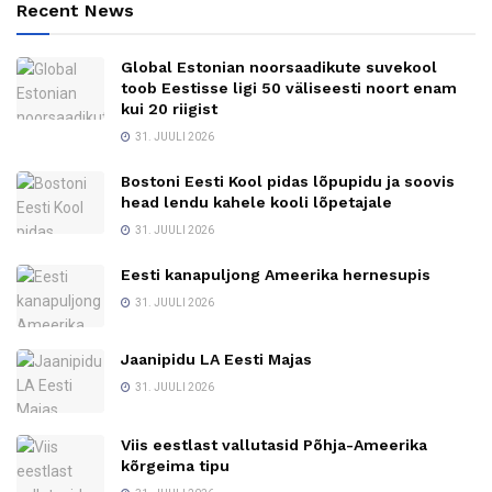
Recent News
Global Estonian noorsaadikute suvekool
toob Eestisse ligi 50 väliseesti noort enam
kui 20 riigist
31. JUULI 2026
Bostoni Eesti Kool pidas lõpupidu ja soovis
head lendu kahele kooli lõpetajale
31. JUULI 2026
Eesti kanapuljong Ameerika hernesupis
31. JUULI 2026
Jaanipidu LA Eesti Majas
31. JUULI 2026
Viis eestlast vallutasid Põhja-Ameerika
kõrgeima tipu