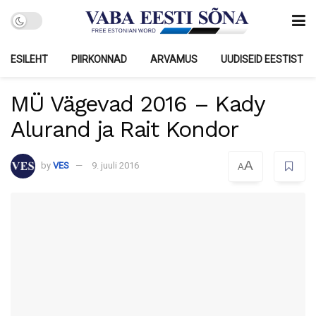
ESILEHT
PIIRKONNAD
ARVAMUS
UUDISEID EESTIST
MÜ Vägevad 2016 – Kady
Alurand ja Rait Kondor
A
by
VES
9. juuli 2016
A