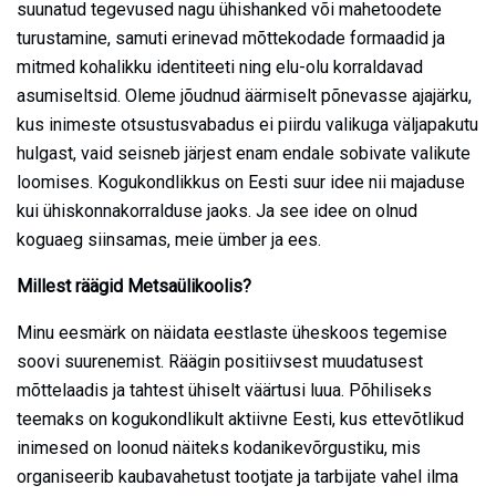
suunatud tegevused nagu ühishanked või mahetoodete
turustamine, samuti erinevad mõttekodade formaadid ja
mitmed kohalikku identiteeti ning elu-olu korraldavad
asumiseltsid. Oleme jõudnud äärmiselt põnevasse ajajärku,
kus inimeste otsustusvabadus ei piirdu valikuga väljapakutu
hulgast, vaid seisneb järjest enam endale sobivate valikute
loomises. Kogukondlikkus on Eesti suur idee nii majaduse
kui ühiskonnakorralduse jaoks. Ja see idee on olnud
koguaeg siinsamas, meie ümber ja ees.
Millest räägid Metsaülikoolis?
Minu eesmärk on näidata eestlaste üheskoos tegemise
soovi suurenemist. Räägin positiivsest muudatusest
mõttelaadis ja tahtest ühiselt väärtusi luua. Põhiliseks
teemaks on kogukondlikult aktiivne Eesti, kus ettevõtlikud
inimesed on loonud näiteks kodanikevõrgustiku, mis
organiseerib kaubavahetust tootjate ja tarbijate vahel ilma