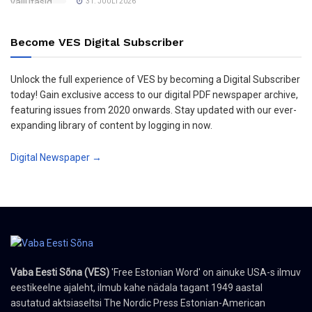
31. JUULI 2026
Become VES Digital Subscriber
Unlock the full experience of VES by becoming a Digital Subscriber
today! Gain exclusive access to our digital PDF newspaper archive,
featuring issues from 2020 onwards. Stay updated with our ever-
expanding library of content by logging in now.
Digital Newspaper →
Vaba Eesti Sõna (VES)
'Free Estonian Word' on ainuke USA-s ilmuv
eestikeelne ajaleht, ilmub kahe nädala tagant 1949 aastal
asutatud aktsiaseltsi The Nordic Press Estonian-American