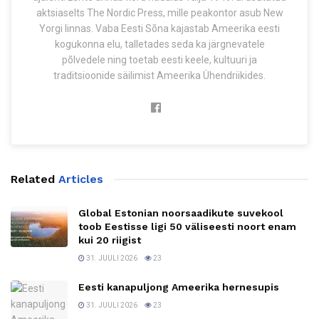
aktsiaselts The Nordic Press, mille peakontor asub New
Yorgi linnas. Vaba Eesti Sõna kajastab Ameerika eesti
kogukonna elu, talletades seda ka järgnevatele
põlvedele ning toetab eesti keele, kultuuri ja
traditsioonide säilimist Ameerika Ühendriikides.
Related
Articles
Global Estonian noorsaadikute suvekool
toob Eestisse ligi 50 väliseesti noort enam
kui 20 riigist
31. JUULI 2026
23
Eesti kanapuljong Ameerika hernesupis
31. JUULI 2026
23