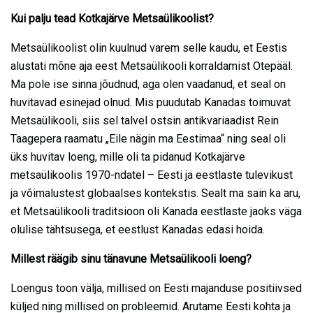
Kui palju tead Kotkajärve Metsaülikoolist?
Metsaülikoolist olin kuulnud varem selle kaudu, et Eestis
alustati mõne aja eest Metsaülikooli korraldamist Otepääl.
Ma pole ise sinna jõudnud, aga olen vaadanud, et seal on
huvitavad esinejad olnud. Mis puudutab Kanadas toimuvat
Metsaülikooli, siis sel talvel ostsin antikvariaadist Rein
Taagepera raamatu „Eile nägin ma Eestimaa“ ning seal oli
üks huvitav loeng, mille oli ta pidanud Kotkajärve
metsaülikoolis 1970-ndatel – Eesti ja eestlaste tulevikust
ja võimalustest globaalses kontekstis. Sealt ma sain ka aru,
et Metsaülikooli traditsioon oli Kanada eestlaste jaoks väga
olulise tähtsusega, et eestlust Kanadas edasi hoida.
Millest räägib sinu tänavune Metsaülikooli loeng?
Loengus toon välja, millised on Eesti majanduse positiivsed
küljed ning millised on probleemid. Arutame Eesti kohta ja