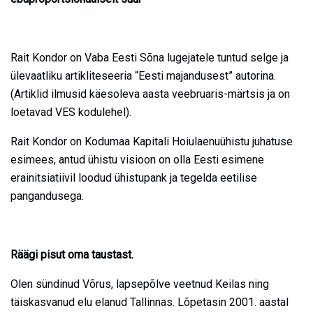
Rait Kondor on Vaba Eesti Sõna lugejatele tuntud selge ja
ülevaatliku artikliteseeria “Eesti majandusest” autorina.
(Artiklid ilmusid käesoleva aasta veebruaris-märtsis ja on
loetavad VES kodulehel).
Rait Kondor on Kodumaa Kapitali Hoiulaenuühistu juhatuse
esimees, antud ühistu visioon on olla Eesti esimene
erainitsiatiivil loodud ühistupank ja tegelda eetilise
pangandusega.
Räägi pisut oma taustast.
Olen sündinud Võrus, lapsepõlve veetnud Keilas ning
täiskasvanud elu elanud Tallinnas. Lõpetasin 2001. aastal