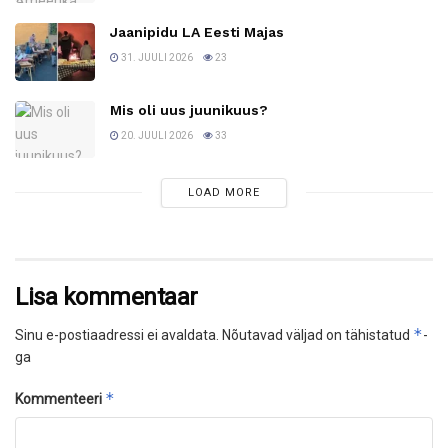
Jaanipidu LA Eesti Majas
31. JUULI 2026
23
Mis oli uus juunikuus?
20. JUULI 2026
33
LOAD MORE
Lisa kommentaar
*
Sinu e-postiaadressi ei avaldata.
Nõutavad väljad on tähistatud
-
ga
*
Kommenteeri