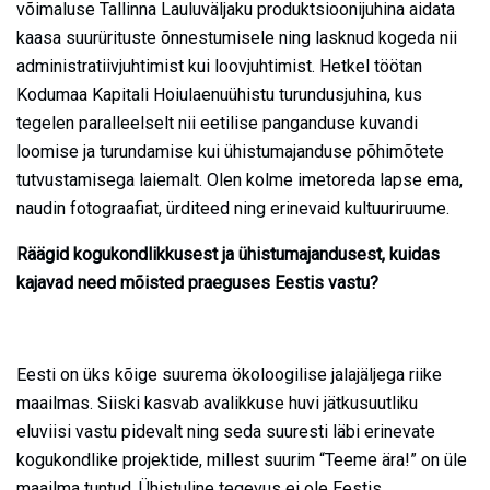
võimaluse Tallinna Lauluväljaku produktsioonijuhina aidata
kaasa suurürituste õnnestumisele ning lasknud kogeda nii
administratiivjuhtimist kui loovjuhtimist. Hetkel töötan
Kodumaa Kapitali Hoiulaenuühistu turundusjuhina, kus
tegelen paralleelselt nii eetilise panganduse kuvandi
loomise ja turundamise kui ühistumajanduse põhimõtete
tutvustamisega laiemalt. Olen kolme imetoreda lapse ema,
naudin fotograafiat, ürditeed ning erinevaid kultuuriruume.
Räägid kogukondlikkusest ja ühistumajandusest, kuidas
kajavad need mõisted praeguses Eestis vastu?
Eesti on üks kõige suurema ökoloogilise jalajäljega riike
maailmas. Siiski kasvab avalikkuse huvi jätkusuutliku
eluviisi vastu pidevalt ning seda suuresti läbi erinevate
kogukondlike projektide, millest suurim “Teeme ära!” on üle
maailma tuntud. Ühistuline tegevus ei ole Eestis