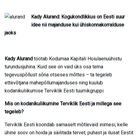
Kady Alurand: Kogukondlikkus on Eesti suur
idee nii majanduse kui ühiskonnakorralduse
jaoks
Kady Alurand
töötab Kodumaa Kapitali Hoiulaenuühistu
turundusjuhina. Kuid see on vaid üks osa tema
tegevuspõllust sõna otseses mõttes – ta tegeleb
ettevõtjana mahepõllumajanduses ning kuulub
kodanikuliikumise Terviklik Eesti tuumikgruppi.
Mis on kodanikuliikumine Terviklik Eesti ja millega see
tegeleb?
Terviklik Eesti koondab sarnaselt mõtlevaid inimesi, kelle
ühine soov on hoida ja säilitada tervet, puhast ja ilusat Eestit