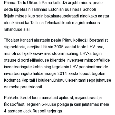
Pärnus Tartu Ülikooli Pärnu kolledži ärijuhtimises, peale
seda lõpetasin Tallinnas Estonian Business Schooli
ärijuhtimises, kus sain bakalaureusekraadi ning kaks aastat
olen käinud ka Tallinna Tehnikaülikooli magistrantuuris
rahanduse alal.
Tööalast karjääri alustasin peale Pärnu kolledži lõpetamist
riigisektoris, seejärel läksin 2005. aastal tööle LHV-sse,
mis oli sel ajal kasvav investeerimisühing. LHV-s tegin
otsuseid portfellihalduse klientide investeerimisportfellide
investeeringute kohta ning tegelesin LHV pensionifondide
investeeringute haldamisega. 2014. aasta lõpust tegelen
Kodumaa Kapitali Hoiulaenuühistu ülesehitamisega juhatuse
esimehe positsioonil.
Puhkehetkedel loen raamatuid ajaloost, majandusest ja
filosoofiast. Tegelen 6-kuuse pojaga ja käin jalutamas meie
4-aastase Jack Russell terjeriga.