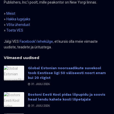
Publishers, Inc.’i poolt, mille peakontor on New Yorgi linnas.
»
Meist
»
Hakka lugejaks
»
Võta ühendust
»
Toeta VES
Jälgi VES
Facebook'i lehekülge
, et kursis olla meie viimaste
uudiste, teadete ja üritustega.
Viimased uudised
Global Estonian noorsaadikute suvekool
toob Eestisse ligi 50 väliseesti noort enam
kui 20 riigist
31. JUULI 2026
Bostoni Eesti Kool pidas lõpupidu ja soovis
head lendu kahele kooli lõpetajale
31. JUULI 2026