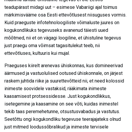
teadupärast midagi uut – esimese Vabariigi ajal toimus
märkimisväärne osa Eesti ettevõtlusest niisuguses vormis.
Kuid praeguste infotehnoloogiliste võimaluste juures on
kogukondlikuks tegevuseks avanenud täiesti uued
mõõtmed, nii et on vägagi loogiline, et ühistuline tegevus
just praegu oma võimsat tagasitulekut teeb, nii
ettevõtluses, kultuuris kui mujal.
Praeguses kiirelt arenevas ühiskonnas, kus domineerivad
äärmused ja vastuolulised ootused ühiskonnale, on järjest
raskem juhtida riike ja suurettevõtteid nii, et need kolossid
inimeste soovidele vastaksid, rääkimata inimeste
kaasamisest protsessidesse. Just kogukondlikkus,
isetegemine ja kaasamine on see võti, kuidas inimestel
tekib taas peremehetunne, otsustusvabadus ja vastutus.
Seetõttu ongi kogukondliku tegevuse teerajajateks olnud
just mitmed loodussõbralikud ja inimeste tervisele