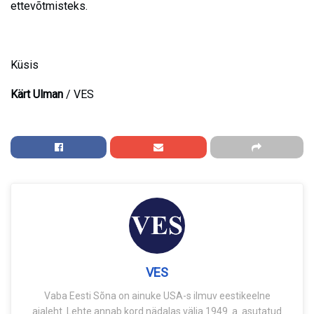
ettevõtmisteks.
Küsis
Kärt Ulman
/ VES
VES
Vaba Eesti Sõna on ainuke USA-s ilmuv eestikeelne
ajaleht. Lehte annab kord nädalas välja 1949. a. asutatud