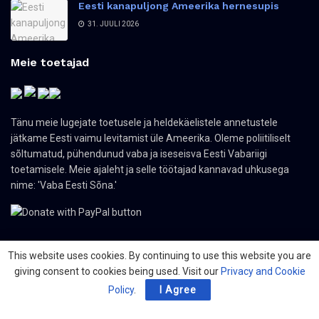
Eesti kanapuljong Ameerika hernesupis
31. JUULI 2026
Meie toetajad
Tänu meie lugejate toetusele ja heldekäelistele annetustele
jätkame Eesti vaimu levitamist üle Ameerika. Oleme poliitiliselt
sõltumatud, pühendunud vaba ja iseseisva Eesti Vabariigi
toetamisele. Meie ajaleht ja selle töötajad kannavad uhkusega
nime: 'Vaba Eesti Sõna.'
This website uses cookies. By continuing to use this website you are
giving consent to cookies being used. Visit our
Privacy and Cookie
© 2024 The Nordic Press Estonian-American Publishers, Inc. All Rights
Reserved.
Policy
.
I Agree
Meist
Kontakt
Organisatsioonid
PDF ajaleht
Privacy Policy