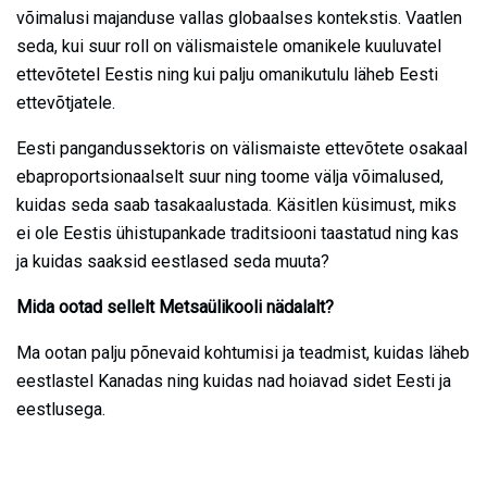
võimalusi majanduse vallas globaalses kontekstis. Vaatlen
seda, kui suur roll on välismaistele omanikele kuuluvatel
ettevõtetel Eestis ning kui palju omanikutulu läheb Eesti
ettevõtjatele.
Eesti pangandussektoris on välismaiste ettevõtete osakaal
ebaproportsionaalselt suur ning toome välja võimalused,
kuidas seda saab tasakaalustada. Käsitlen küsimust, miks
ei ole Eestis ühistupankade traditsiooni taastatud ning kas
ja kuidas saaksid eestlased seda muuta?
Mida ootad sellelt Metsaülikooli nädalalt?
Ma ootan palju põnevaid kohtumisi ja teadmist, kuidas läheb
eestlastel Kanadas ning kuidas nad hoiavad sidet Eesti ja
eestlusega.