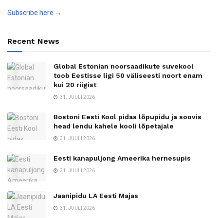
Subscribe here →
Recent News
Global Estonian noorsaadikute suvekool
toob Eestisse ligi 50 väliseesti noort enam
kui 20 riigist
31. JUULI 2026
Bostoni Eesti Kool pidas lõpupidu ja soovis
head lendu kahele kooli lõpetajale
31. JUULI 2026
Eesti kanapuljong Ameerika hernesupis
31. JUULI 2026
Jaanipidu LA Eesti Majas
31. JUULI 2026