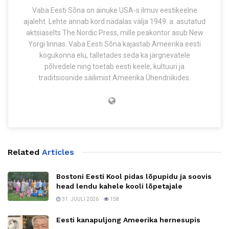
Vaba Eesti Sõna on ainuke USA-s ilmuv eestikeelne
ajaleht. Lehte annab kord nädalas välja 1949. a. asutatud
aktsiaselts The Nordic Press, mille peakontor asub New
Yorgi linnas. Vaba Eesti Sõna kajastab Ameerika eesti
kogukonna elu, talletades seda ka järgnevatele
põlvedele ning toetab eesti keele, kultuuri ja
traditsioonide säilimist Ameerika Ühendriikides.
Related
Articles
Bostoni Eesti Kool pidas lõpupidu ja soovis
head lendu kahele kooli lõpetajale
31. JUULI 2026
158
Eesti kanapuljong Ameerika hernesupis