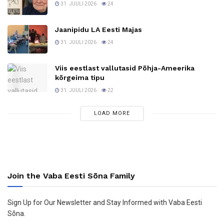
31. JUULI 2026
24
Jaanipidu LA Eesti Majas
31. JUULI 2026
24
Viis eestlast vallutasid Põhja-Ameerika
kõrgeima tipu
31. JUULI 2026
22
LOAD MORE
Join the Vaba Eesti Sõna Family
Sign Up for Our Newsletter and Stay Informed with Vaba Eesti
Sõna.