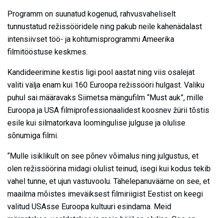
Programm on suunatud kogenud, rahvusvaheliselt
tunnustatud režissööridele ning pakub neile kahenädalast
intensiivset töö- ja kohtumisprogrammi Ameerika
filmitööstuse keskmes.
Kandideerimine kestis ligi pool aastat ning viis osalejat
valiti välja enam kui 160 Euroopa režissööri hulgast. Valiku
puhul sai määravaks Siimetsa mängufilm “Must auk”, mille
Euroopa ja USA filmiprofessionaalidest koosnev žürii tõstis
esile kui silmatorkava loomingulise julguse ja olulise
sõnumiga filmi.
“Mulle isiklikult on see põnev võimalus ning julgustus, et
olen režissöörina midagi olulist teinud, isegi kui kodus tekib
vahel tunne, et ujun vastuvoolu. Tähelepanuväärne on see, et
maailma mõistes imeväiksest filmiriigist Eestist on keegi
valitud USAsse Euroopa kultuuri esindama. Meid