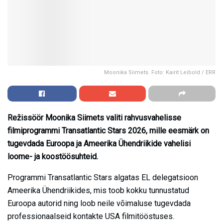
Moonika Siimets. Foto: Kairit Leibold / ERR
Režissöör Moonika Siimets valiti rahvusvahelisse
filmiprogrammi Transatlantic Stars 2026, mille eesmärk on
tugevdada Euroopa ja Ameerika Ühendriikide vahelisi
loome- ja koostöösuhteid.
Programmi Transatlantic Stars algatas EL delegatsioon
Ameerika Ühendriikides, mis toob kokku tunnustatud
Euroopa autorid ning loob neile võimaluse tugevdada
professionaalseid kontakte USA filmitööstuses.