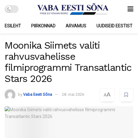
ESILEHT
PIIRKONNAD
ARVAMUS
UUDISEID EESTIST
Moonika Siimets valiti
rahvusvahelisse
filmiprogrammi Transatlantic
Stars 2026
A
by
Vaba Eesti Sõna
28. mai 2026
A