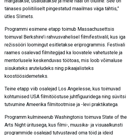
märgatakse, usaldatakse ja meie hääl on oluline. See on
tänases poliitiliselt pingestatud maailmas väga tähtis,”
ütles SIimets.
Programmi esimene etapp toimub Massachusettsis
toimuval Berkshire’i rahvusvahelisel filmifestivalil, kus iga
režissööri loomingut esitletakse eriprogrammis. Festivali
raames osalevad filmitegijad ka loovatele vahetustele ja
mentorlusele keskenduvas töötoas, mis loob võimaluse
sisukateks aruteludeks ning pikaajalisteks
koostöösidemeteks.
Teine etapp viib osalejad Los Angelesse, kus toimuvad
kohtumised USA filmitööstuse juhtfiguuridega ning süvitsi
tutvumine Ameerika filmitootmise ja -levi praktikatega.
Programm kulmineerub Washingtonis toimuva State of the
Arts Night üritusega, kus filmi-, muusika- ja visuaalkunsti
programmide osalejad tutvustavad oma töid ja ideid