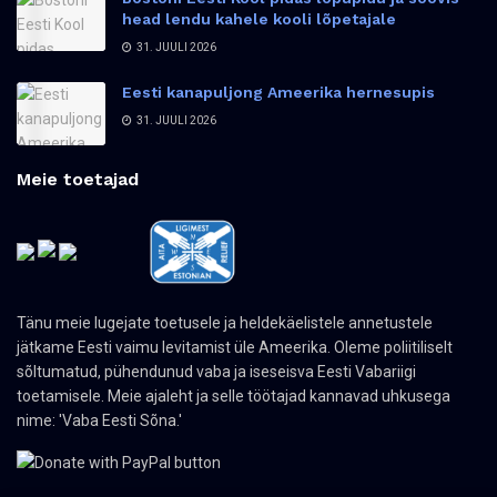
head lendu kahele kooli lõpetajale
31. JUULI 2026
Eesti kanapuljong Ameerika hernesupis
31. JUULI 2026
Meie toetajad
Tänu meie lugejate toetusele ja heldekäelistele annetustele
jätkame Eesti vaimu levitamist üle Ameerika. Oleme poliitiliselt
sõltumatud, pühendunud vaba ja iseseisva Eesti Vabariigi
toetamisele. Meie ajaleht ja selle töötajad kannavad uhkusega
nime: 'Vaba Eesti Sõna.'