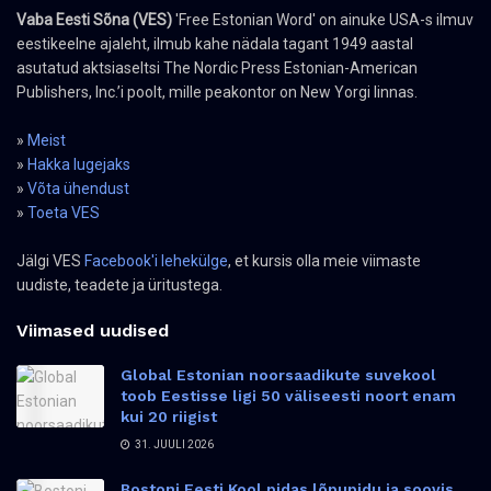
Vaba Eesti Sõna (VES)
'Free Estonian Word' on ainuke USA-s ilmuv
eestikeelne ajaleht, ilmub kahe nädala tagant 1949 aastal
asutatud aktsiaseltsi The Nordic Press Estonian-American
Publishers, Inc.’i poolt, mille peakontor on New Yorgi linnas.
»
Meist
»
Hakka lugejaks
»
Võta ühendust
»
Toeta VES
Jälgi VES
Facebook'i lehekülge
, et kursis olla meie viimaste
uudiste, teadete ja üritustega.
Viimased uudised
Global Estonian noorsaadikute suvekool
toob Eestisse ligi 50 väliseesti noort enam
kui 20 riigist
31. JUULI 2026
Bostoni Eesti Kool pidas lõpupidu ja soovis