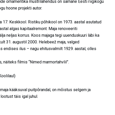
ride ornamentika mustrilahendus on sarnane Eesti riigikogu
gu hoone projekti autor.
 17. Keskkool. Ristiku põhikool on 1973. aastal asutatud
astal algas kapitaalremont. Maja renoveeriti
välja neljas korrus. Koos majaga tegi uuenduskuuri läbi ka
ikult 31. augustil 2000. Helebeež maja, valged
as endises ilus – nagu ehitusvalmilt 1929. aastal, olles
, näiteks filmis “Nimed marmortahvlil”.
Koolilaul)
imaja kääksuval puitpõrandal, on mõistus selgem ja
otust täis igal juhul.