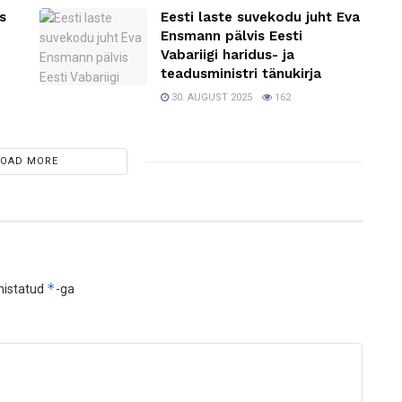
s
Eesti laste suvekodu juht Eva
Ensmann pälvis Eesti
Vabariigi haridus- ja
teadusministri tänukirja
30. AUGUST 2025
162
LOAD MORE
*
histatud
-ga