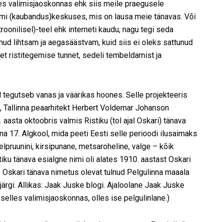
es valimisjaoskonnas ehk siis meile praegusele
omi (kaubandus)keskuses, mis on lausa meie tänavas. Või
oonilisel)-teel ehk interneti kaudu, nagu tegi seda
lnud lihtsam ja aegasäästvam, kuid siis ei oleks sattunud
t ristitegemise tunnet, sedeli tembeldamist ja
ol tegutseb vanas ja väärikas hoones. Selle projekteeris
, Tallinna peaarhitekt Herbert Voldemar Johanson
aasta oktoobris valmis Ristiku (tol ajal Oskari) tänava
na 17. Algkool, mida peeti Eesti selle perioodi ilusaimaks
pruunini, kirsipunane, metsaroheline, valge – kõik
iku tänava esialgne nimi oli alates 1910. aastast Oskari
. Oskari tänava nimetus olevat tulnud Pelgulinna maaala
rgi. Allikas: Jaak Juske blogi. Ajaloolane Jaak Juske
selles valimisjaoskonnas, olles ise pelgulinlane.)