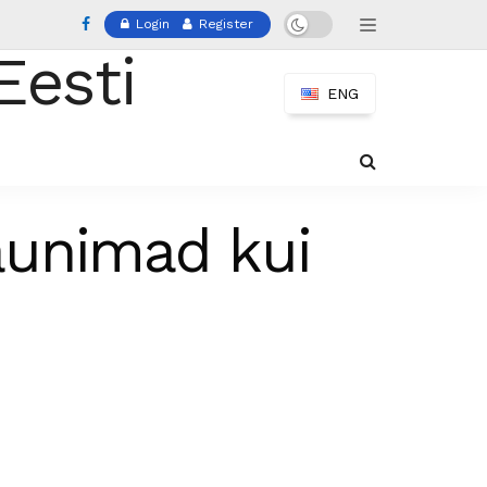
Login
Register
ENG
aunimad kui