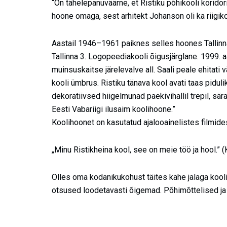
“On tähelepanuväärne, et Ristiku põhikooli korido
hoone omaga, sest arhitekt Johanson oli ka riigiko
Aastail 1946–1961 paiknes selles hoones Tallinna
Tallinna 3. Logopeediakooli õigusjärglane. 1999. a
muinsuskaitse järelevalve all. Saali peale ehitati 
kooli ümbrus. Ristiku tänava kool avati taas pidul
dekoratiivsed hiigelmunad paekivihallil trepil, sär
Eesti Vabariigi ilusaim koolihoone.”
Koolihoonet on kasutatud ajalooainelistes filmides
„Minu Ristikheina kool, see on meie töö ja hool.” (
Olles oma kodanikukohust täites kahe jalaga kool
otsused loodetavasti õigemad. Põhimõttelised ja lo