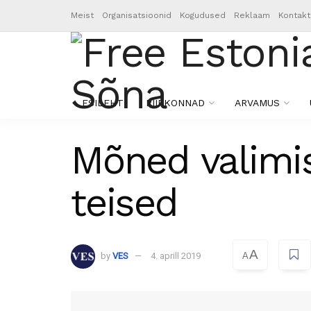
Meist
Organisatsioonid
Kogudused
Reklaam
Kontakt
ESILEHT
PIIRKONNAD
ARVAMUS
Mõned valimi
teised
A
by
VES
4. aprill 2019
A