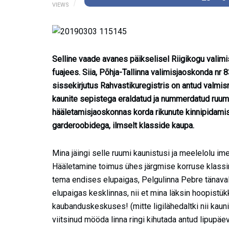
VIEWS
Selline vaade avanes päikselisel Riigikogu valimi
fuajees. Siia, Põhja-Tallinna valimisjaoskonda nr
sissekirjutus Rahvastikuregistris on antud valm
kaunite sepistega eraldatud ja nummerdatud ruumi
hääletamisjaoskonnas korda rikunute kinnipidamis
garderoobidega, ilmselt klasside kaupa.
Mina jäingi selle ruumi kaunistusi ja meelelolu im
Hääletamine toimus ühes järgmise korruse klassiru
tema endises elupaigas, Pelgulinna Pebre tänaval
elupaigas kesklinnas, nii et mina läksin hoopistü
kaubanduskeskuses! (mitte ligilähedaltki nii kaun
viitsinud mööda linna ringi kihutada antud lipupä