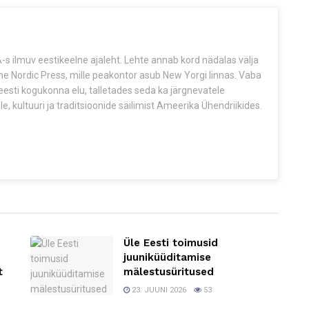
s ilmuv eestikeelne ajaleht. Lehte annab kord nädalas välja
The Nordic Press, mille peakontor asub New Yorgi linnas. Vaba
esti kogukonna elu, talletades seda ka järgnevatele
e, kultuuri ja traditsioonide säilimist Ameerika Ühendriikides.
Üle Eesti toimusid
juuniküüditamise
t
mälestusüritused
23. JUUNI 2026
53