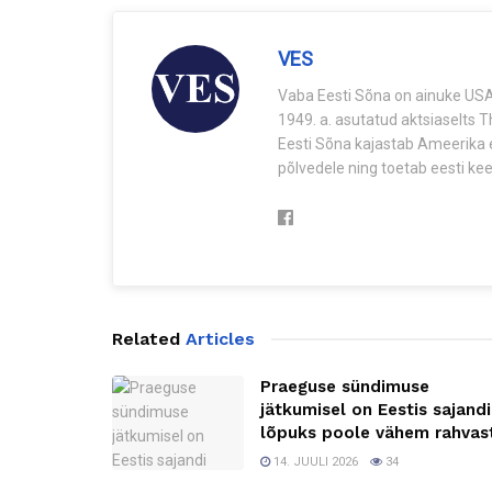
VES
Vaba Eesti Sõna on ainuke USA-
1949. a. asutatud aktsiaselts 
Eesti Sõna kajastab Ameerika e
põlvedele ning toetab eesti keel
Related
Articles
Praeguse sündimuse
jätkumisel on Eestis sajandi
lõpuks poole vähem rahvas
14. JUULI 2026
34