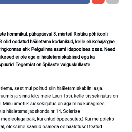
ste hommikul, pühapäeval 3. märtsil Ristiku põhikooli
 83 olid oodatud hääletama kodanikud, kelle elukohajärgne
isringkonnas ehk Pelgulinna asumi idapoolses osas. Need
kesed ei ole aga ei hääletamiskabiinid ega ka
puurid. Tegemist on õpilaste valgusküllaste
etlema, sest mul polnud siin hääletamiskabiini asja.
umis ja sinna läks meie Lauri-Issi, kelle sissekirjutus on
. Minu ametlik sissekirjutus on aga minu kunagises
kkis hääletama jaoskonda nr 14, Solarise
i meeleoluga paik, kui antud õppeasutus.) Kui me poleks
eval, oleksime saanud osaleda eelhääletusel teatud