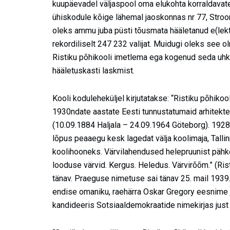
kuupäevadel väljaspool oma elukohta korraldavat
ühiskodule kõige lähemal jaoskonnas nr 77, Stro
oleks ammu juba püsti tõusmata hääletanud e(lektr
rekordiliselt 247 232 valijat. Muidugi oleks see o
Ristiku põhikooli imetlema ega kogenud seda uhke
hääletuskasti laskmist.
Kooli koduleheküljel kirjutatakse: “Ristiku põhiko
1930ndate aastate Eesti tunnustatumaid arhitekte
(10.09.1884 Haljala – 24.09.1964 Göteborg). 1928. 
lõpus peaaegu kesk lagedat välja koolimaja, Tallin
koolihooneks. Värvilahendused helepruunist pähkel
looduse värvid. Kergus. Heledus. Värvirõõm.” (Rist
tänav. Praeguse nimetuse sai tänav 25. mail 1939
endise omaniku, raehärra Oskar Gregory eesnime jä
kandideeris Sotsiaaldemokraatide nimekirjas just 