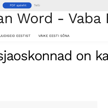
PDF ajaleht
Telli
UUDISEID EESTIST
VÄIKE EESTI SÕNA
sjaoskonnad on k