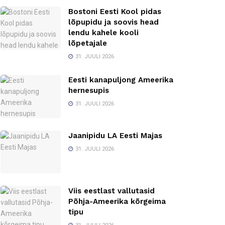
Bostoni Eesti Kool pidas
lõpupidu ja soovis head
lendu kahele kooli
lõpetajale
31. JUULI 2026
Eesti kanapuljong Ameerika
hernesupis
31. JUULI 2026
Jaanipidu LA Eesti Majas
31. JUULI 2026
Viis eestlast vallutasid
Põhja-Ameerika kõrgeima
tipu