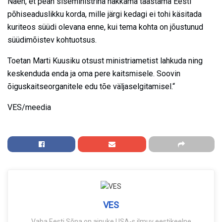
Näen, et pean siseministrina hakkama taastama Eesti
põhiseaduslikku korda, mille järgi kedagi ei tohi käsitada
kuriteos süüdi olevana enne, kui tema kohta on jõustunud
süüdimõistev kohtuotsus.
Toetan Marti Kuusiku otsust ministriametist lahkuda ning
keskenduda enda ja oma pere kaitsmisele. Soovin
õiguskaitseorganitele edu tõe väljaselgitamisel.“
VES/meedia
VES
Vaba Eesti Sõna on ainuke USA-s ilmuv eestikeelne