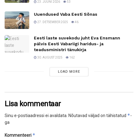
23. JUUNI 2026
53
Uuendused Vaba Eesti Sõnas
27. DETSEMBER 2025
46
Eesti laste suvekodu juht Eva Ensmann
pälvis Eesti Vabariigi haridus- ja
teadusministri tänukirja
30. AUGUST 2025
162
LOAD MORE
Lisa kommentaar
*
Sinu e-postiaadressi ei avaldata.
Nõutavad väljad on tähistatud
-
ga
*
Kommenteeri