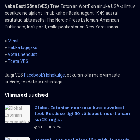
Vaba Eesti Sõna (VES)
'Free Estonian Word' on ainuke USA-s ilmuv
eestikeelne ajaleht, ilmub kahe nädala tagant 1949 aastal
asutatud aktsiaseltsi The Nordic Press Estonian-American
Publishers, Inc.’i poolt, mille peakontor on New Yorgi linnas.
»
Meist
»
Hakka lugejaks
»
Võta ühendust
»
Toeta VES
Jälgi VES
Facebook'i lehekülge
, et kursis olla meie viimaste
uudiste, teadete ja üritustega.
Viimased uudised
Global Estonian noorsaadikute suvekool
toob Eestisse ligi 50 väliseesti noort enam
kui 20 riigist
31. JUULI 2026