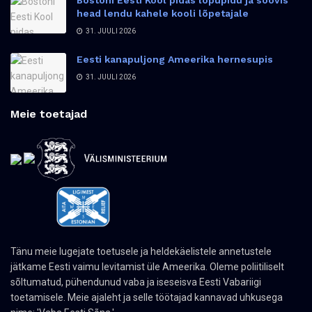
Bostoni Eesti Kool pidas lõpupidu ja soovis
head lendu kahele kooli lõpetajale
31. JUULI 2026
Eesti kanapuljong Ameerika hernesupis
31. JUULI 2026
Meie toetajad
Tänu meie lugejate toetusele ja heldekäelistele annetustele
jätkame Eesti vaimu levitamist üle Ameerika. Oleme poliitiliselt
sõltumatud, pühendunud vaba ja iseseisva Eesti Vabariigi
toetamisele. Meie ajaleht ja selle töötajad kannavad uhkusega