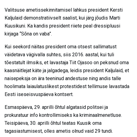
Valitsuse ametissekinnitamisel lahkus president Kersti
Kaljulaid demonstratiivselt saalist, kui järg jõudis Marti
Kuusikuni. Ka kandis president riiete peal dressipluusi
kirjaga “Sõna on vaba”.
Kui seekord näitas president oma otsest sallimatust
väidetava vägivalla suhtes, siis 2016. aastal, kui tuli
tõestatult ilmsiks, et lavastaja Tiit Ojasoo on peksnud oma
kaasnäitlejat käte ja jalgadega, leidis president Kaljulaid, et
naisepeksja on ära teeninud andestuse ning andis talle
hoolimata laiaulatuslikest protestidest tellimuse lavastada
Eesti iseseisvuspäeva kontsert.
Esmaspäeva, 29. aprilli õhtul algatasid politsei ja
prokuratuur info kontrollimiseks ka kriminaalmenetluse.
Teisipäeva, 30. aprilli õhtul teatas Kuusik oma
tagasiastumisest, olles ametis olnud vaid 29 tundi.