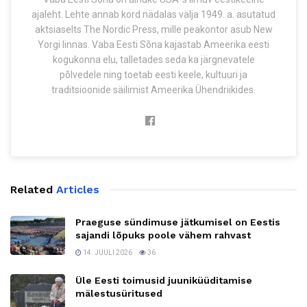
ajaleht. Lehte annab kord nädalas välja 1949. a. asutatud
aktsiaselts The Nordic Press, mille peakontor asub New
Yorgi linnas. Vaba Eesti Sõna kajastab Ameerika eesti
kogukonna elu, talletades seda ka järgnevatele
põlvedele ning toetab eesti keele, kultuuri ja
traditsioonide säilimist Ameerika Ühendriikides.
Related
Articles
Praeguse sündimuse jätkumisel on Eestis
sajandi lõpuks poole vähem rahvast
14. JUULI 2026
36
Üle Eesti toimusid juuniküüditamise
mälestusüritused