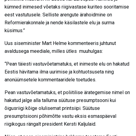
kümned inimesed võetaks riigivastase kuriteo sooritamise
eest vastutusele. Selliste arengute ärahoidmine on
Reformierakonnale ja nende käsilastele elu ja surma
küsimus.”
Uus siseminister Mart Helme kommenteeris juhtunut
avaldusega meediale, milles ütles muuhulgas:
“Pean täiesti vastuvõetamatuks, et inimeste elu on hakatud
Eestis hävitama ilma uurimise ja kohtuotsuseta ning
anonüümsetele kommentaaridele toetudes.
Pean vastuvõetamatuks, et poliitilise ärategemise nimel on
hakatud jalge alla talluma süütuse presumptsooni kui
õigusriigi kõige olulisemat printsiipi. Süütuse
presumptsiooni põhimõtte vastu eksis esmaspäeval
riigikogus rängalt president Kersti Kaljulaid.