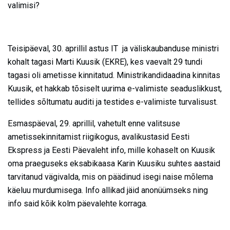
valimisi?
Teisipäeval, 30. aprillil astus IT ja väliskaubanduse ministri
kohalt tagasi Marti Kuusik (EKRE), kes vaevalt 29 tundi
tagasi oli ametisse kinnitatud. Ministrikandidaadina kinnitas
Kuusik, et hakkab tõsiselt uurima e-valimiste seaduslikkust,
tellides sõltumatu auditi ja testides e-valimiste turvalisust.
Esmaspäeval, 29. aprillil, vahetult enne valitsuse
ametissekinnitamist riigikogus, avalikustasid Eesti
Ekspress ja Eesti Päevaleht info, mille kohaselt on Kuusik
oma praeguseks eksabikaasa Karin Kuusiku suhtes aastaid
tarvitanud vägivalda, mis on päädinud isegi naise mõlema
käeluu murdumisega. Info allikad jäid anonüümseks ning
info said kõik kolm päevalehte korraga.