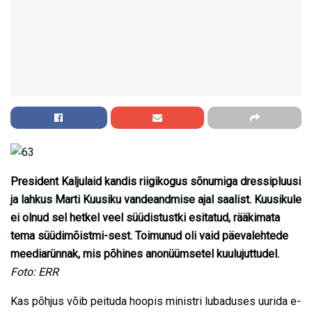
President Kaljulaid kandis riigikogus sõnumiga dressipluusi
ja lahkus Marti Kuusiku vandeandmise ajal saalist. Kuusikule
ei olnud sel hetkel veel süüdistustki esitatud, rääkimata
tema süüdimõistmi-sest. Toimunud oli vaid päevalehtede
meediarünnak, mis põhines anonüümsetel kuulujuttudel.
Foto: ERR
Kas põhjus võib peituda hoopis ministri lubaduses uurida e-