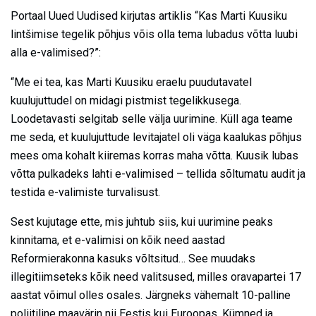
Portaal Uued Uudised kirjutas artiklis “Kas Marti Kuusiku
lintšimise tegelik põhjus võis olla tema lubadus võtta luubi
alla e-valimised?”:
“Me ei tea, kas Marti Kuusiku eraelu puudutavatel
kuulujuttudel on midagi pistmist tegelikkusega.
Loodetavasti selgitab selle välja uurimine. Küll aga teame
me seda, et kuulujuttude levitajatel oli väga kaalukas põhjus
mees oma kohalt kiiremas korras maha võtta. Kuusik lubas
võtta pulkadeks lahti e-valimised – tellida sõltumatu audit ja
testida e-valimiste turvalisust.
Sest kujutage ette, mis juhtub siis, kui uurimine peaks
kinnitama, et e-valimisi on kõik need aastad
Reformierakonna kasuks võltsitud… See muudaks
illegitiimseteks kõik need valitsused, milles oravapartei 17
aastat võimul olles osales. Järgneks vähemalt 10-palline
poliitiline maavärin nii Eestis kui Euroopas. Kümned ja