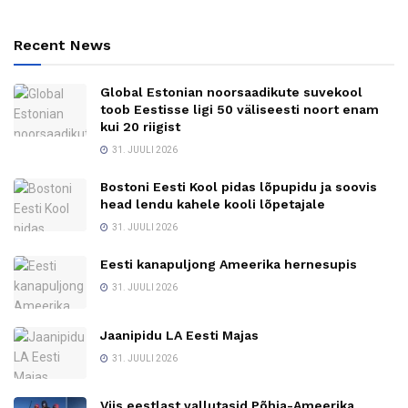
Recent News
Global Estonian noorsaadikute suvekool
toob Eestisse ligi 50 väliseesti noort enam
kui 20 riigist
31. JUULI 2026
Bostoni Eesti Kool pidas lõpupidu ja soovis
head lendu kahele kooli lõpetajale
31. JUULI 2026
Eesti kanapuljong Ameerika hernesupis
31. JUULI 2026
Jaanipidu LA Eesti Majas
31. JUULI 2026
Viis eestlast vallutasid Põhja-Ameerika