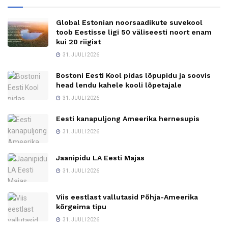
Global Estonian noorsaadikute suvekool
toob Eestisse ligi 50 väliseesti noort enam
kui 20 riigist
31. JUULI 2026
Bostoni Eesti Kool pidas lõpupidu ja soovis
head lendu kahele kooli lõpetajale
31. JUULI 2026
Eesti kanapuljong Ameerika hernesupis
31. JUULI 2026
Jaanipidu LA Eesti Majas
31. JUULI 2026
Viis eestlast vallutasid Põhja-Ameerika
kõrgeima tipu
31. JUULI 2026