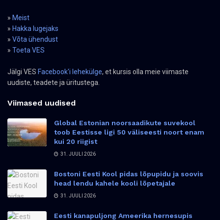
»
Meist
»
Hakka lugejaks
»
Võta ühendust
»
Toeta VES
Jälgi VES
Facebook'i lehekülge
, et kursis olla meie viimaste
uudiste, teadete ja üritustega.
Viimased uudised
Global Estonian noorsaadikute suvekool
toob Eestisse ligi 50 väliseesti noort enam
kui 20 riigist
31. JUULI 2026
Bostoni Eesti Kool pidas lõpupidu ja soovis
head lendu kahele kooli lõpetajale
31. JUULI 2026
Eesti kanapuljong Ameerika hernesupis