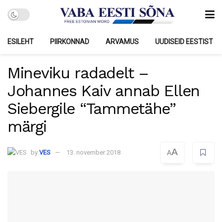
ESILEHT
PIIRKONNAD
ARVAMUS
UUDISEID EESTIST
Mineviku radadelt –
Johannes Kaiv annab Ellen
Siebergile “Tammetähe”
märgi
A
by
VES
13. november 2018
A