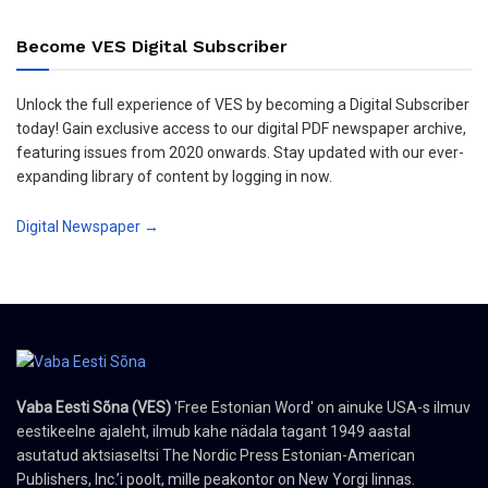
Become VES Digital Subscriber
Unlock the full experience of VES by becoming a Digital Subscriber
today! Gain exclusive access to our digital PDF newspaper archive,
featuring issues from 2020 onwards. Stay updated with our ever-
expanding library of content by logging in now.
Digital Newspaper →
Vaba Eesti Sõna (VES)
'Free Estonian Word' on ainuke USA-s ilmuv
eestikeelne ajaleht, ilmub kahe nädala tagant 1949 aastal
asutatud aktsiaseltsi The Nordic Press Estonian-American
Publishers, Inc.’i poolt, mille peakontor on New Yorgi linnas.