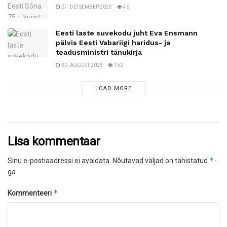
27. DETSEMBER 2025
46
Eesti laste suvekodu juht Eva Ensmann
pälvis Eesti Vabariigi haridus- ja
teadusministri tänukirja
30. AUGUST 2025
162
LOAD MORE
Lisa kommentaar
*
Sinu e-postiaadressi ei avaldata.
Nõutavad väljad on tähistatud
-
ga
*
Kommenteeri