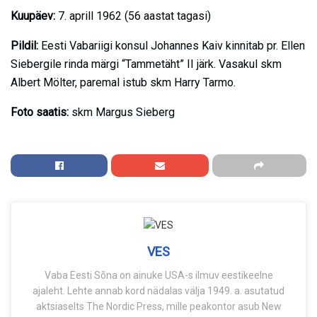
Kuupäev:
7. aprill 1962 (56 aastat tagasi)
Pildil:
Eesti Vabariigi konsul Johannes Kaiv kinnitab pr. Ellen
Siebergile rinda märgi “Tammetäht” II järk. Vasakul skm
Albert Mölter, paremal istub skm Harry Tarmo.
Foto saatis:
skm Margus Sieberg
VES
Vaba Eesti Sõna on ainuke USA-s ilmuv eestikeelne
ajaleht. Lehte annab kord nädalas välja 1949. a. asutatud
aktsiaselts The Nordic Press, mille peakontor asub New