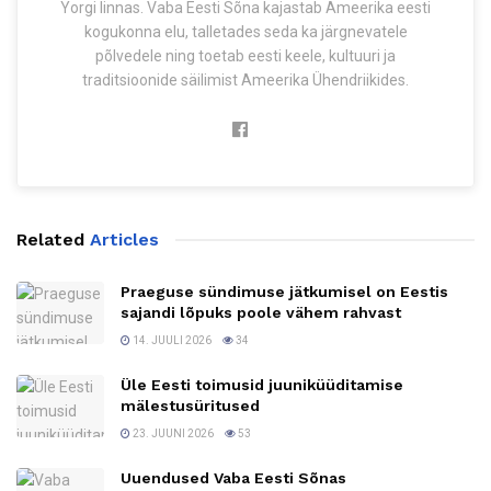
Yorgi linnas. Vaba Eesti Sõna kajastab Ameerika eesti
kogukonna elu, talletades seda ka järgnevatele
põlvedele ning toetab eesti keele, kultuuri ja
traditsioonide säilimist Ameerika Ühendriikides.
Related
Articles
Praeguse sündimuse jätkumisel on Eestis
sajandi lõpuks poole vähem rahvast
14. JUULI 2026
34
Üle Eesti toimusid juuniküüditamise
mälestusüritused
23. JUUNI 2026
53
Uuendused Vaba Eesti Sõnas