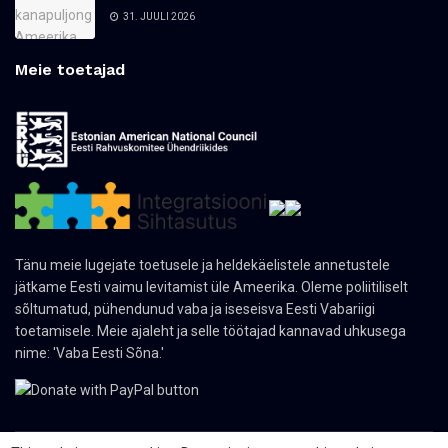
31. JUULI 2026
Meie toetajad
Tänu meie lugejate toetusele ja heldekäelistele annetustele
jätkame Eesti vaimu levitamist üle Ameerika. Oleme poliitiliselt
sõltumatud, pühendunud vaba ja iseseisva Eesti Vabariigi
toetamisele. Meie ajaleht ja selle töötajad kannavad uhkusega
nime: 'Vaba Eesti Sõna.'