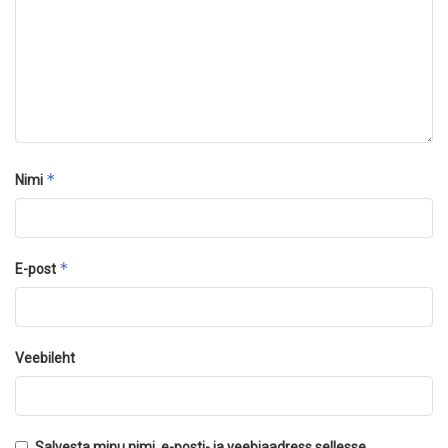
*
Nimi
*
E-post
Veebileht
Salvesta minu nimi, e-posti- ja veebiaadress sellesse