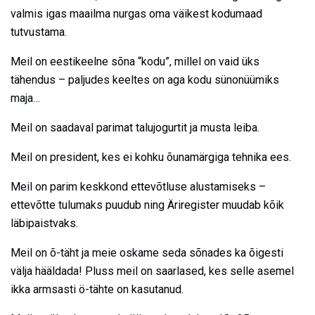
valmis igas maailma nurgas oma väikest kodumaad
tutvustama.
Meil on eestikeelne sõna “kodu”, millel on vaid üks
tähendus – paljudes keeltes on aga kodu sünonüümiks
maja…
Meil on saadaval parimat talujogurtit ja musta leiba.
Meil on president, kes ei kohku õunamärgiga tehnika ees.
Meil on parim keskkond ettevõtluse alustamiseks –
ettevõtte tulumaks puudub ning Äriregister muudab kõik
läbipaistvaks.
Meil on õ-täht ja meie oskame seda sõnades ka õigesti
välja hääldada! Pluss meil on saarlased, kes selle asemel
ikka armsasti ö-tähte on kasutanud.