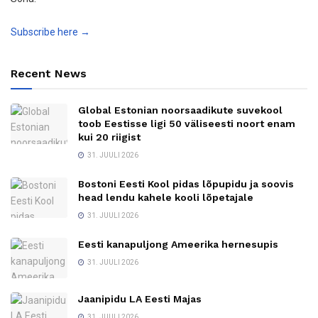
Subscribe here →
Recent News
Global Estonian noorsaadikute suvekool
toob Eestisse ligi 50 väliseesti noort enam
kui 20 riigist
31. JUULI 2026
Bostoni Eesti Kool pidas lõpupidu ja soovis
head lendu kahele kooli lõpetajale
31. JUULI 2026
Eesti kanapuljong Ameerika hernesupis
31. JUULI 2026
Jaanipidu LA Eesti Majas
31. JUULI 2026