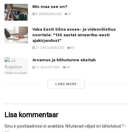
Mis maa see on?
8. VEEBRUAR 2026
61
Vaba Eesti Sõna essee- ja videovõistlus
noortele: “130 aastat ameerika-eesti
ajakirjandust”
27. OKTOOBER 2025
85
Arvamus ja kõhutunne eksitab
17. AUGUST 2025
59
LOAD MORE
Lisa kommentaar
*
Sinu e-postiaadressi ei avaldata.
Nõutavad väljad on tähistatud
-