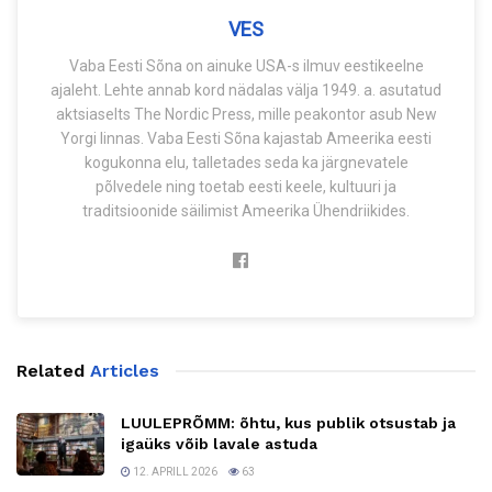
VES
Vaba Eesti Sõna on ainuke USA-s ilmuv eestikeelne
ajaleht. Lehte annab kord nädalas välja 1949. a. asutatud
aktsiaselts The Nordic Press, mille peakontor asub New
Yorgi linnas. Vaba Eesti Sõna kajastab Ameerika eesti
kogukonna elu, talletades seda ka järgnevatele
põlvedele ning toetab eesti keele, kultuuri ja
traditsioonide säilimist Ameerika Ühendriikides.
Related
Articles
LUULEPRÕMM: õhtu, kus publik otsustab ja
igaüks võib lavale astuda
12. APRILL 2026
63