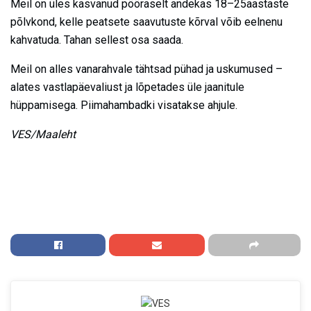
Meil on üles kasvanud pööraselt andekas 18–25aastaste
põlvkond, kelle peatsete saavutuste kõrval võib eelnenu
kahvatuda. Tahan sellest osa saada.
Meil on alles vanarahvale tähtsad pühad ja uskumused –
alates vastlapäevaliust ja lõpetades üle jaanitule
hüppamisega. Piimahambadki visatakse ahjule.
VES/Maaleht