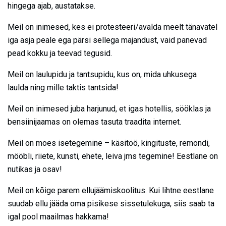
hingega ajab, austatakse.
Meil on inimesed, kes ei protesteeri/avalda meelt tänavatel
iga asja peale ega pärsi sellega majandust, vaid panevad
pead kokku ja teevad tegusid.
Meil on laulupidu ja tantsupidu, kus on, mida uhkusega
laulda ning mille taktis tantsida!
Meil on inimesed juba harjunud, et igas hotellis, sööklas ja
bensiinijaamas on olemas tasuta traadita internet.
Meil on moes isetegemine – käsitöö, kingituste, remondi,
mööbli, riiete, kunsti, ehete, leiva jms tegemine! Eestlane on
nutikas ja osav!
Meil on kõige parem ellujäämiskoolitus. Kui lihtne eestlane
suudab ellu jääda oma pisikese sissetulekuga, siis saab ta
igal pool maailmas hakkama!