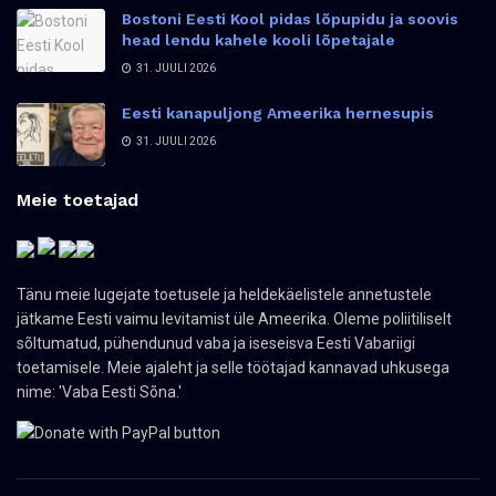
Bostoni Eesti Kool pidas lõpupidu ja soovis
head lendu kahele kooli lõpetajale
31. JUULI 2026
Eesti kanapuljong Ameerika hernesupis
31. JUULI 2026
Meie toetajad
Tänu meie lugejate toetusele ja heldekäelistele annetustele
jätkame Eesti vaimu levitamist üle Ameerika. Oleme poliitiliselt
sõltumatud, pühendunud vaba ja iseseisva Eesti Vabariigi
toetamisele. Meie ajaleht ja selle töötajad kannavad uhkusega
nime: 'Vaba Eesti Sõna.'