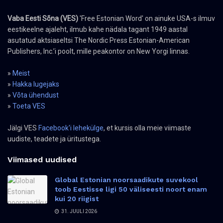
Vaba Eesti Sõna (VES)
'Free Estonian Word' on ainuke USA-s ilmuv
eestikeelne ajaleht, ilmub kahe nädala tagant 1949 aastal
asutatud aktsiaseltsi The Nordic Press Estonian-American
Publishers, Inc.’i poolt, mille peakontor on New Yorgi linnas.
»
Meist
»
Hakka lugejaks
»
Võta ühendust
»
Toeta VES
Jälgi VES
Facebook'i lehekülge
, et kursis olla meie viimaste
uudiste, teadete ja üritustega.
Viimased uudised
Global Estonian noorsaadikute suvekool
toob Eestisse ligi 50 väliseesti noort enam
kui 20 riigist
31. JUULI 2026