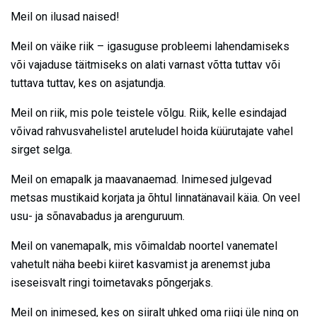
Meil on ilusad naised!
Meil on väike riik – igasuguse probleemi lahendamiseks
või vajaduse täitmiseks on alati varnast võtta tuttav või
tuttava tuttav, kes on asjatundja.
Meil on riik, mis pole teistele võlgu. Riik, kelle esindajad
võivad rahvusvahelistel aruteludel hoida küürutajate vahel
sirget selga.
Meil on emapalk ja maavanaemad. Inimesed julgevad
metsas mustikaid korjata ja õhtul linnatänavail käia. On veel
usu- ja sõnavabadus ja arenguruum.
Meil on vanemapalk, mis võimaldab noortel vanematel
vahetult näha beebi kiiret kasvamist ja arenemst juba
iseseisvalt ringi toimetavaks põngerjaks.
Meil on inimesed, kes on siiralt uhked oma riigi üle ning on