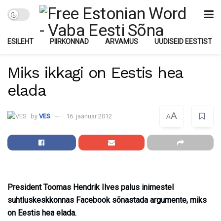
ESILEHT
PIIRKONNAD
ARVAMUS
UUDISEID EESTIST
Miks ikkagi on Eestis hea
elada
A
by
VES
16. jaanuar 2012
A
President Toomas Hendrik Ilves palus inimestel
suhtluskeskkonnas Facebook sõnastada argumente, miks
on Eestis hea elada.