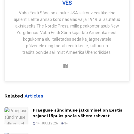
VES
Vaba Eesti Sõna on ainuke USA-s ilmuv eestikeelne
ajaleht. Lehte annab kord nädalas välja 1949. a. asutatud
aktsiaselts The Nordic Press, mille peakontor asub New
Yorgi linnas. Vaba Eesti Sõna kajastab Ameerika eesti
kogukonna elu, talletades seda ka järgnevatele
põlvedele ning toetab eesti keele, kultuuri ja
traditsioonide säilimist Ameerika Ühendriikides.
Related
Articles
Praeguse sündimuse jätkumisel on Eestis
sajandi lõpuks poole vähem rahvast
14. JUULI 2026
34