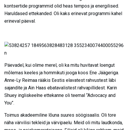
kontsertide programmid olid heas tempos ja energilised.
Haruldased ettekanded. Oli kaks erinevat programmi kahel
erineval päeval.
Päevadel, kui olime merel, oli ka mitu huvitavat loengut
mõlemas keeles ja hommikuti jooga koos Ene Jäägeriga.
Anne-Ly Reimaa rääkis Eestis elavatest rahvustest läbi
sajandite ja Ain Haas ebatavalistest rahvapillidest. Karin
Shuey ingliskeelne ettekanne oli teemal “Advocacy and
You”.
Toimus akadeemiline lõuna suures söögisaalis. Oli tore
näha värvilisi tekleid ja värvipaelu. Meid oli mitu laudkonda,