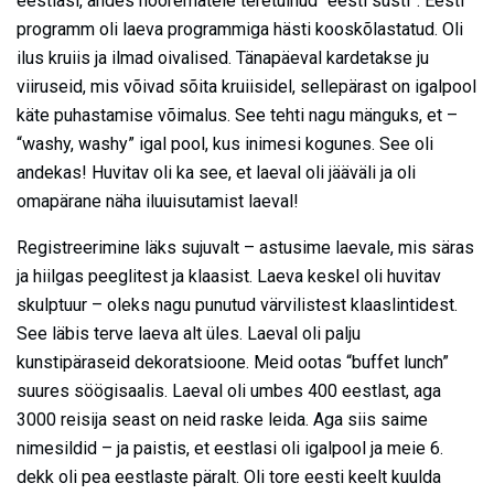
eestlasi, andes noorematele teretulnud “eesti süsti”. Eesti
programm oli laeva programmiga hästi kooskõlastatud. Oli
ilus kruiis ja ilmad oivalised. Tänapäeval kardetakse ju
viiruseid, mis võivad sõita kruiisidel, sellepärast on igalpool
käte puhastamise võimalus. See tehti nagu mänguks, et –
“washy, washy” igal pool, kus inimesi kogunes. See oli
andekas! Huvitav oli ka see, et laeval oli jääväli ja oli
omapärane näha iluuisutamist laeval!
Registreerimine läks sujuvalt – astusime laevale, mis säras
ja hiilgas peeglitest ja klaasist. Laeva keskel oli huvitav
skulptuur – oleks nagu punutud värvilistest klaaslintidest.
See läbis terve laeva alt üles. Laeval oli palju
kunstipäraseid dekoratsioone. Meid ootas “buffet lunch”
suures söögisaalis. Laeval oli umbes 400 eestlast, aga
3000 reisija seast on neid raske leida. Aga siis saime
nimesildid – ja paistis, et eestlasi oli igalpool ja meie 6.
dekk oli pea eestlaste päralt. Oli tore eesti keelt kuulda