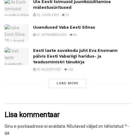
Üle Eesti toimusid juuniküüditamise
mälestusüritused
23. JUUNI 2026
53
Uuendused Vaba Eesti Sõnas
27. DETSEMBER 2025
46
Eesti laste suvekodu juht Eva Ensmann
pälvis Eesti Vabariigi haridus- ja
teadusministri tänukirja
30. AUGUST 2025
162
LOAD MORE
Lisa kommentaar
*
Sinu e-postiaadressi ei avaldata.
Nõutavad väljad on tähistatud
-
ga