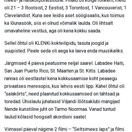
mees- ja naiskorporatsioone. Filiaid oli kõige rohkem, meid
oli 21 – 3 Rootsist, 2 Eestist, 3 Torontost, 1 Vancouverist, 1
Clevelandist. Kuna see leidis aset söögisaalis, kus toimus
ka lõunasöök, siis ei olnud võimalik laulda. Oli lihtsalt
omavaheline vestlus, aga oli kena kokku saada.
Sellel õhtul oli KLENKi kokteilipidu, tasuta joogid ja
suupisted. Peale seda oli aega ka laeva enda muusikaliks.
Järgmised 4 päeva peatusime neljal saarel. Labadee Haiti,
San Juan Puerto Rico, St. Maarten ja St. Kitts. Labadee
rannas oli eestlastel kena kokkusaamise koht peaaegu
privaatses meresopis, kus lehvis eesti lipp. Kahel õhtul oli
“salakõrts”, need plaanitud kokkusaamised on tähtsad ja
toredad. Ühislaulu juhatasid Viljandi lõõtsaklubi mängijad.
Nende kunstiline juht on Tarmo Noormaa. Vanad tuntud
laulud kõlasid hoogsalt akordioni saatel.
Viimasel päeval nägime 2 filmi – “Seltsimees laps” ja filmi