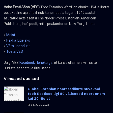
Vaba Eesti Sõna (VES)
'Free Estonian Word' on ainuke USA-s ilmuv
eestikeelne ajaleht, ilmub kahe nädala tagant 1949 aastal
asutatud aktsiaseltsi The Nordic Press Estonian-American
Publishers, Inc.’i poolt, mille peakontor on New Yorgi linnas.
»
Meist
»
Hakka lugejaks
»
Võta ühendust
»
Toeta VES
Jälgi VES
Facebook'i lehekülge
, et kursis olla meie viimaste
uudiste, teadete ja üritustega.
Viimased uudised
Global Estonian noorsaadikute suvekool
toob Eestisse ligi 50 väliseesti noort enam
kui 20 riigist
31. JUULI 2026