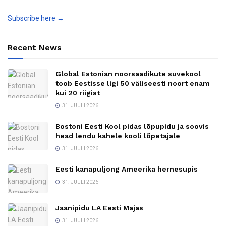
Subscribe here →
Recent News
Global Estonian noorsaadikute suvekool
toob Eestisse ligi 50 väliseesti noort enam
kui 20 riigist
31. JUULI 2026
Bostoni Eesti Kool pidas lõpupidu ja soovis
head lendu kahele kooli lõpetajale
31. JUULI 2026
Eesti kanapuljong Ameerika hernesupis
31. JUULI 2026
Jaanipidu LA Eesti Majas
31. JUULI 2026