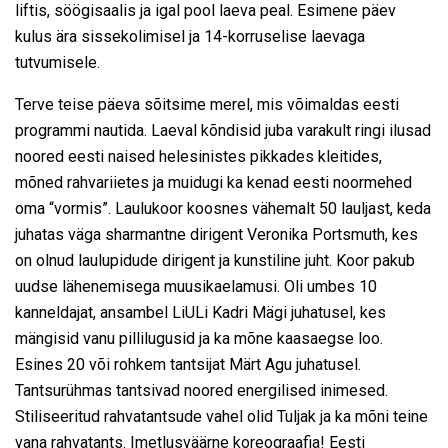
liftis, söögisaalis ja igal pool laeva peal. Esimene päev
kulus ära sissekolimisel ja 14-korruselise laevaga
tutvumisele.
Terve teise päeva sõitsime merel, mis võimaldas eesti
programmi nautida. Laeval kõndisid juba varakult ringi ilusad
noored eesti naised helesinistes pikkades kleitides,
mõned rahvariietes ja muidugi ka kenad eesti noormehed
oma “vormis”. Laulukoor koosnes vähemalt 50 lauljast, keda
juhatas väga sharmantne dirigent Veronika Portsmuth, kes
on olnud laulupidude dirigent ja kunstiline juht. Koor pakub
uudse lähenemisega muusikaelamusi. Oli umbes 10
kanneldajat, ansambel LiULi Kadri Mägi juhatusel, kes
mängisid vanu pillilugusid ja ka mõne kaasaegse loo.
Esines 20 või rohkem tantsijat Märt Agu juhatusel.
Tantsurühmas tantsivad noored energilised inimesed.
Stiliseeritud rahvatantsude vahel olid Tuljak ja ka mõni teine
vana rahvatants. Imetlusväärne koreograafia! Eesti