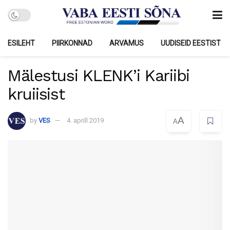
ESILEHT
PIIRKONNAD
ARVAMUS
UUDISEID EESTIST
Mälestusi KLENK’i Kariibi
kruiisist
A
by
VES
4. aprill 2019
A