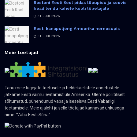
Bostoni Eesti Kool pidas lõpupidu ja soovis
head lendu kahele kooli lõpetajale
31. JUULI 2026
Eesti kanapuljong Ameerika hernesupis
31. JUULI 2026
Meie toetajad
Tänu meie lugejate toetusele ja heldekäelistele annetustele
jätkame Eesti vaimu levitamist üle Ameerika. Oleme poliitiliselt
sõltumatud, pühendunud vaba ja iseseisva Eesti Vabariigi
toetamisele. Meie ajaleht ja selle töötajad kannavad uhkusega
nime: 'Vaba Eesti Sõna.'