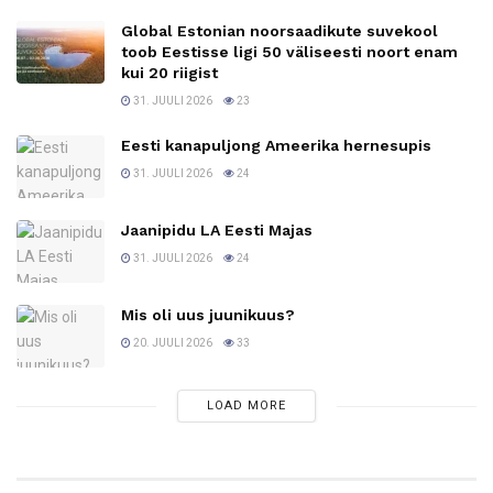
Global Estonian noorsaadikute suvekool
toob Eestisse ligi 50 väliseesti noort enam
kui 20 riigist
31. JUULI 2026
23
Eesti kanapuljong Ameerika hernesupis
31. JUULI 2026
24
Jaanipidu LA Eesti Majas
31. JUULI 2026
24
Mis oli uus juunikuus?
20. JUULI 2026
33
LOAD MORE