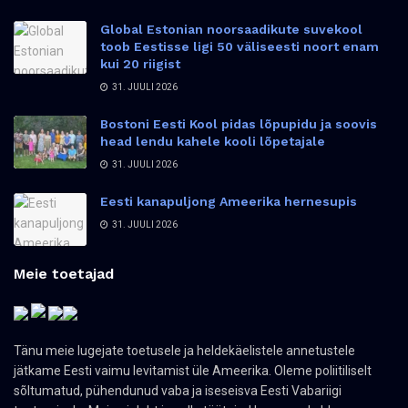
Global Estonian noorsaadikute suvekool
toob Eestisse ligi 50 väliseesti noort enam
kui 20 riigist
31. JUULI 2026
Bostoni Eesti Kool pidas lõpupidu ja soovis
head lendu kahele kooli lõpetajale
31. JUULI 2026
Eesti kanapuljong Ameerika hernesupis
31. JUULI 2026
Meie toetajad
Tänu meie lugejate toetusele ja heldekäelistele annetustele
jätkame Eesti vaimu levitamist üle Ameerika. Oleme poliitiliselt
sõltumatud, pühendunud vaba ja iseseisva Eesti Vabariigi