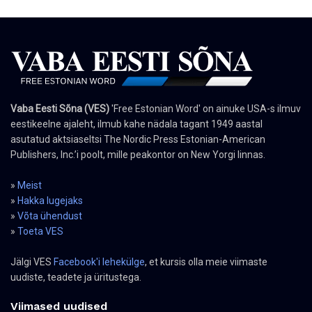
Vaba Eesti Sõna (VES)
'Free Estonian Word' on ainuke USA-s ilmuv
eestikeelne ajaleht, ilmub kahe nädala tagant 1949 aastal
asutatud aktsiaseltsi The Nordic Press Estonian-American
Publishers, Inc.’i poolt, mille peakontor on New Yorgi linnas.
»
Meist
»
Hakka lugejaks
»
Võta ühendust
»
Toeta VES
Jälgi VES
Facebook'i lehekülge
, et kursis olla meie viimaste
uudiste, teadete ja üritustega.
Viimased uudised