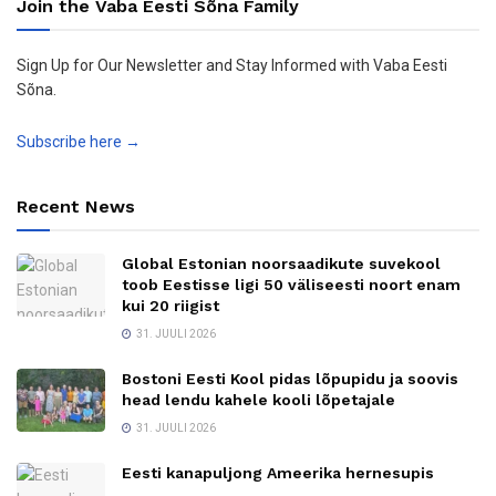
Join the Vaba Eesti Sõna Family
Sign Up for Our Newsletter and Stay Informed with Vaba Eesti
Sõna.
Subscribe here →
Recent News
Global Estonian noorsaadikute suvekool
toob Eestisse ligi 50 väliseesti noort enam
kui 20 riigist
31. JUULI 2026
Bostoni Eesti Kool pidas lõpupidu ja soovis
head lendu kahele kooli lõpetajale
31. JUULI 2026
Eesti kanapuljong Ameerika hernesupis