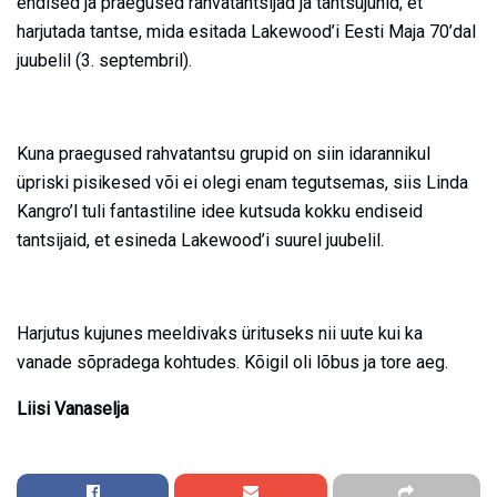
endised ja praegused rahvatantsijad ja tantsujuhid, et
harjutada tantse, mida esitada Lakewood’i Eesti Maja 70’dal
juubelil (3. septembril).
Kuna praegused rahvatantsu grupid on siin idarannikul
üpriski pisikesed või ei olegi enam tegutsemas, siis Linda
Kangro’l tuli fantastiline idee kutsuda kokku endiseid
tantsijaid, et esineda Lakewood’i suurel juubelil.
Harjutus kujunes meeldivaks ürituseks nii uute kui ka
vanade sõpradega kohtudes. Kõigil oli lõbus ja tore aeg.
Liisi Vanaselja