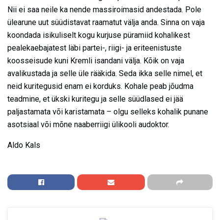
Nii ei saa neile ka nende massiroimasid andestada. Pole
ülearune uut süüdistavat raamatut välja anda. Sinna on vaja
koondada isikuliselt kogu kurjuse püramiid kohalikest
pealekaebajatest läbi partei-, riigi- ja eriteenistuste
koosseisude kuni Kremli isandani välja. Kõik on vaja
avalikustada ja selle üle rääkida. Seda ikka selle nimel, et
neid kuritegusid enam ei korduks. Kohale peab jõudma
teadmine, et ükski kuritegu ja selle süüdlased ei jää
paljastamata või karistamata – olgu selleks kohalik punane
asotsiaal või mõne naaberriigi ülikooli audoktor.
Aldo Kals