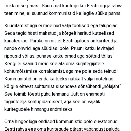
trükkimise pärast. Suuremat kuritegu kui Eesti riigi ja rahva
teenimine, ei suutnud kommunistid kellegile süüks panna.
Küüditamist aga ei mõelnud välja töölised ega talupojad.
Seda tegid hästi makstud ja kõrgelt haritud kutselised
kurjategijad. Paraku on nii, et Eesti ajaloos on kuriteod ja
nende ohvrid, aga süüdlasi pole. Pruuni katku levitajad
rippusid võllas, punase katku omad aga sõitsid tõllas.
Keegi ei saanud meid keelata oma kurjategijatele
kohtumõistmise korraldamist, aga me pole seda teinud!
Kommunistid on enda kaitseks nutikalt välja mõtelnud
kõigile eitavat suhtumist sisendava sõnaühendi „nõiajaht“.
See toimib tõesti püha lehmana. Jutt on enamasti
tagantselja kohtupidamisest, aga see on vajalik
kuritegudele hinnangu andmiseks.
Õrna hingeeluga endised kommunistid pole suvatsenud
Eesti rahva ees oma kuritegude pärast vabandust paluda.