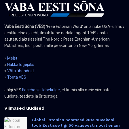
Vaba Eesti Sõna (VES)
'Free Estonian Word' on ainuke USA-s ilmuv
eestikeelne ajaleht, ilmub kahe nädala tagant 1949 aastal
asutatud aktsiaseltsi The Nordic Press Estonian-American
Publishers, Inc.’i poolt, mille peakontor on New Yorgi linnas.
»
Meist
»
Hakka lugejaks
»
Võta ühendust
»
Toeta VES
Jälgi VES
Facebook'i lehekülge
, et kursis olla meie viimaste
uudiste, teadete ja üritustega.
Viimased uudised
Global Estonian noorsaadikute suvekool
toob Eestisse ligi 50 väliseesti noort enam