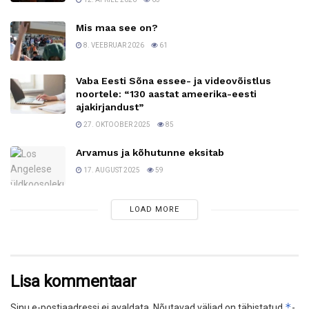
Mis maa see on?
8. VEEBRUAR 2026
61
Vaba Eesti Sõna essee- ja videovõistlus
noortele: “130 aastat ameerika-eesti
ajakirjandust”
27. OKTOOBER 2025
85
Arvamus ja kõhutunne eksitab
17. AUGUST 2025
59
LOAD MORE
Lisa kommentaar
*
Sinu e-postiaadressi ei avaldata.
Nõutavad väljad on tähistatud
-