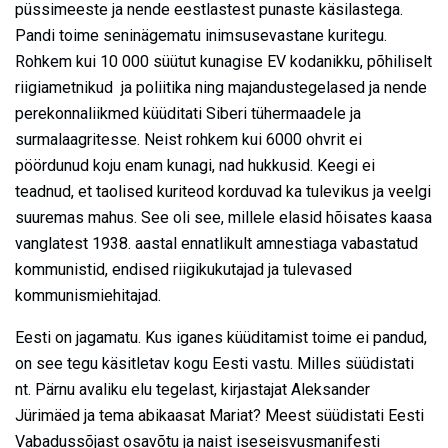
püssimeeste ja nende eestlastest punaste käsilastega.
Pandi toime seninägematu inimsusevastane kuritegu.
Rohkem kui 10 000 süütut kunagise EV kodanikku, põhiliselt
riigiametnikud ja poliitika ning majandustegelased ja nende
perekonnaliikmed küüditati Siberi tühermaadele ja
surmalaagritesse. Neist rohkem kui 6000 ohvrit ei
pöördunud koju enam kunagi, nad hukkusid. Keegi ei
teadnud, et taolised kuriteod korduvad ka tulevikus ja veelgi
suuremas mahus. See oli see, millele elasid hõisates kaasa
vanglatest 1938. aastal ennatlikult amnestiaga vabastatud
kommunistid, endised riigikukutajad ja tulevased
kommunismiehitajad.
Eesti on jagamatu. Kus iganes küüditamist toime ei pandud,
on see tegu käsitletav kogu Eesti vastu. Milles süüdistati
nt. Pärnu avaliku elu tegelast, kirjastajat Aleksander
Jürimäed ja tema abikaasat Mariat? Meest süüdistati Eesti
Vabadussõjast osavõtu ja naist iseseisvusmanifesti