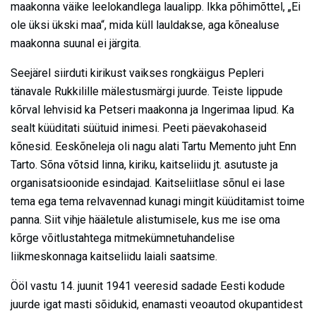
maakonna väike leelokandlega laualipp. Ikka põhimõttel, „Ei
ole üksi ükski maa“, mida küll lauldakse, aga kõnealuse
maakonna suunal ei järgita.
Seejärel siirduti kirikust vaikses rongkäigus Pepleri
tänavale Rukkilille mälestusmärgi juurde. Teiste lippude
kõrval lehvisid ka Petseri maakonna ja Ingerimaa lipud. Ka
sealt küüditati süütuid inimesi. Peeti päevakohaseid
kõnesid. Eeskõneleja oli nagu alati Tartu Memento juht Enn
Tarto. Sõna võtsid linna, kiriku, kaitseliidu jt. asutuste ja
organisatsioonide esindajad. Kaitseliitlase sõnul ei lase
tema ega tema relvavennad kunagi mingit küüditamist toime
panna. Siit vihje hääletule alistumisele, kus me ise oma
kõrge võitlustahtega mitmekümnetuhandelise
liikmeskonnaga kaitseliidu laiali saatsime.
Ööl vastu 14. juunit 1941 veeresid sadade Eesti kodude
juurde igat masti sõidukid, enamasti veoautod okupantidest