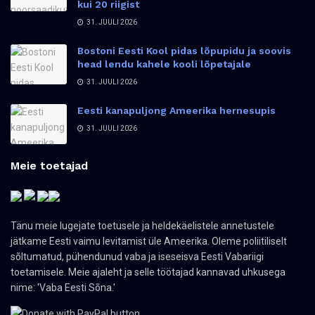
kui 20 riigist
31. JUULI 2026
Bostoni Eesti Kool pidas lõpupidu ja soovis
head lendu kahele kooli lõpetajale
31. JUULI 2026
Eesti kanapuljong Ameerika hernesupis
31. JUULI 2026
Meie toetajad
Tänu meie lugejate toetusele ja heldekäelistele annetustele
jätkame Eesti vaimu levitamist üle Ameerika. Oleme poliitiliselt
sõltumatud, pühendunud vaba ja iseseisva Eesti Vabariigi
toetamisele. Meie ajaleht ja selle töötajad kannavad uhkusega
nime: 'Vaba Eesti Sõna.'