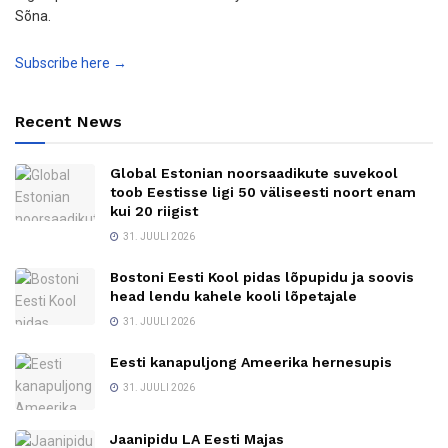
Sõna.
Subscribe here →
Recent News
Global Estonian noorsaadikute suvekool
toob Eestisse ligi 50 väliseesti noort enam
kui 20 riigist
31. JUULI 2026
Bostoni Eesti Kool pidas lõpupidu ja soovis
head lendu kahele kooli lõpetajale
31. JUULI 2026
Eesti kanapuljong Ameerika hernesupis
31. JUULI 2026
Jaanipidu LA Eesti Majas