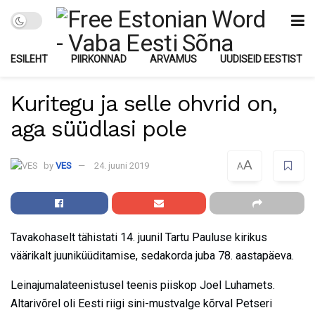
ESILEHT
PIIRKONNAD
ARVAMUS
UUDISEID EESTIST
Kuritegu ja selle ohvrid on,
aga süüdlasi pole
A
by
VES
24. juuni 2019
A
Tavakohaselt tähistati 14. juunil Tartu Pauluse kirikus
väärikalt juuniküüditamise, sedakorda juba 78. aastapäeva.
Leinajumalateenistusel teenis piiskop Joel Luhamets.
Altarivõrel oli Eesti riigi sini-mustvalge kõrval Petseri