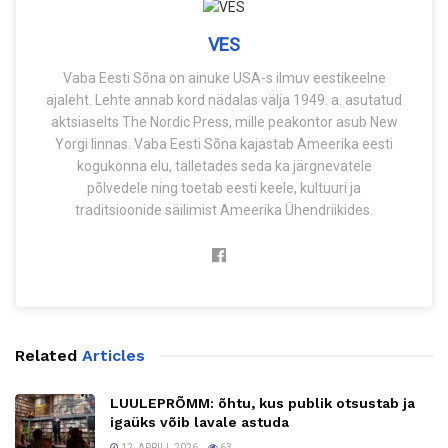
VES
Vaba Eesti Sõna on ainuke USA-s ilmuv eestikeelne
ajaleht. Lehte annab kord nädalas välja 1949. a. asutatud
aktsiaselts The Nordic Press, mille peakontor asub New
Yorgi linnas. Vaba Eesti Sõna kajastab Ameerika eesti
kogukonna elu, talletades seda ka järgnevatele
põlvedele ning toetab eesti keele, kultuuri ja
traditsioonide säilimist Ameerika Ühendriikides.
Related
Articles
LUULEPRÕMM: õhtu, kus publik otsustab ja
igaüks võib lavale astuda
12. APRILL 2026
63