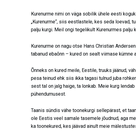
Kurenurme nimi on väga sobilik ühele eesti koguko
„Kurenurme“, siis eestlastele, kes seda loevad, tu
palju kurgi. Meil ongi tegelikult Kurenurmes palju 
Kurenurme on nagu otse Hans Christian Anderseni
tabanud ebaõnn – kured on sealt viimase kümne a
Õnneks on kured meile, Eestile, truuks jäänud, vä
pesa teinud ehk siis ikka tagasi tulnud juba rohk
sest tal on jalg haige, ta lonkab. Meie kurg lendab
pühendumusest.
Taanis sündis vähe toonekurgi sellepärast, et ta
ole Eestis veel samale tasemele jõudnud, aga me v
ka toonekured, kes jäävad ainult meie mälestuste