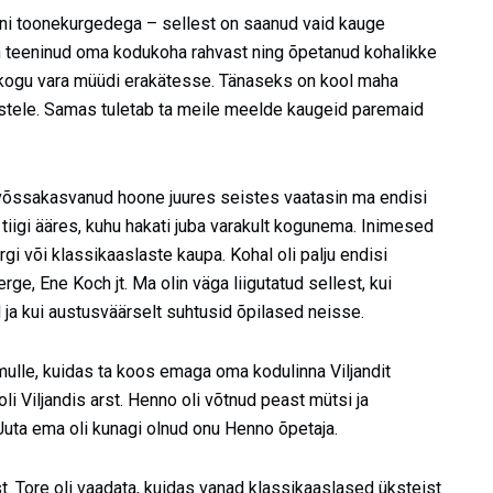
ni toonekurgedega – sellest on saanud vaid kauge
n teeninud oma kodukoha rahvast ning õpetanud kohalikke
 ja kogu vara müüdi erakätesse. Tänaseks on kool maha
mestele. Samas tuletab ta meile meelde kaugeid paremaid
 võssakasvanud hoone juures seistes vaatasin ma endisi
e tiigi ääres, kuhu hakati juba varakult kogunema. Inimesed
i või klassikaaslaste kaupa. Kohal oli palju endisi
erge, Ene Koch jt. Ma olin väga liigutatud sellest, kui
ja kui austusväärselt suhtusid õpilased neisse.
mulle, kuidas ta koos emaga oma kodulinna Viljandit
i Viljandis arst. Henno oli võtnud peast mütsi ja
uta ema oli kunagi olnud onu Henno õpetaja.
. Tore oli vaadata, kuidas vanad klassikaaslased üksteist