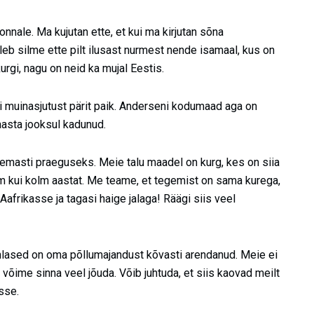
nnale. Ma kujutan ette, et kui ma kirjutan sõna
leb silme ette pilt ilusast nurmest nende isamaal, kus on
kurgi, nagu on neid ka mujal Eestis.
 muinasjutust pärit paik. Anderseni kodumaad aga on
asta jooksul kadunud.
hemasti praeguseks. Meie talu maadel on kurg, kes on siia
em kui kolm aastat. Me teame, et tegemist on sama kurega,
 Aafrikasse ja tagasi haige jalaga! Räägi siis veel
anlased on oma põllumajandust kõvasti arendanud. Meie ei
õime sinna veel jõuda. Võib juhtuda, et siis kaovad meilt
sse.