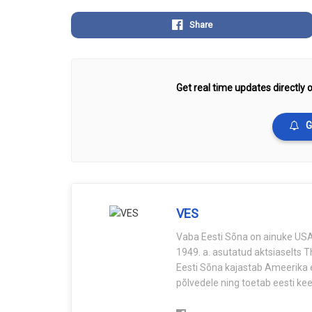
Share
Get real time updates directly o
G
VES
Vaba Eesti Sõna on ainuke USA-
1949. a. asutatud aktsiaselts 
Eesti Sõna kajastab Ameerika e
põlvedele ning toetab eesti keel