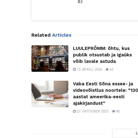
Related
Articles
LUULEPRÕMM: õhtu, kus
publik otsustab ja igaüks
võib lavale astuda
12. APRILL 2026
63
Vaba Eesti Sõna essee- ja
videovõistlus noortele: “13
aastat ameerika-eesti
ajakirjandust”
27. OKTOOBER 2025
85