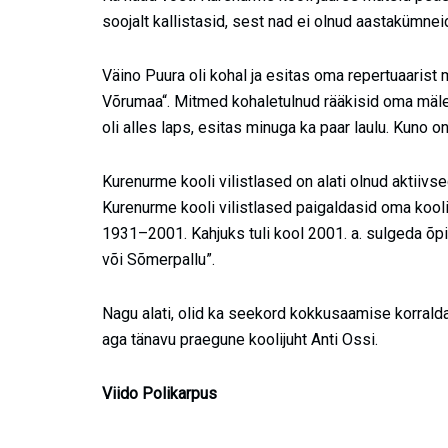
soojalt kallistasid, sest nad ei olnud aastakümnei
Väino Puura oli kohal ja esitas oma repertuaarist 
Võrumaa“. Mitmed kohaletulnud rääkisid oma mälest
oli alles laps, esitas minuga ka paar laulu. Kuno o
Kurenurme kooli vilistlased on alati olnud aktiivse
Kurenurme kooli vilistlased paigaldasid oma kool
1931–2001. Kahjuks tuli kool 2001. a. sulgeda õpi
või Sõmerpallu”.
Nagu alati, olid ka seekord kokkusaamise korralda
aga tänavu praegune koolijuht Anti Ossi.
Viido Polikarpus