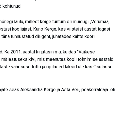
d kohtunud.
mõnegi laulu, millest kõige tuntum oli muidugi „Võrumaa,
usi kooliajast. Kuno Kerge, kes viisteist aastat tagasi
n täna tunnustatud dirigent, juhatades kahte koori.
d. Ka 2011. aastal kirjutasin ma, kuidas “Väikese
i mälestuseks kivi, mis meenutas kooli toimimise aastaid
laste vähesuse tõttu ja õpilased läksid üle kas Osulasse
jate seas Aleksandra Kerge ja Asta Veri, peakorraldaja oli