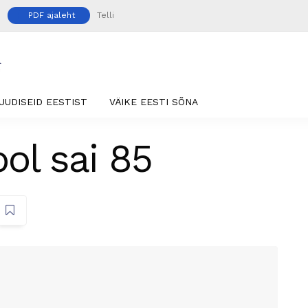
PDF ajaleht
Telli
UUDISEID EESTIST
VÄIKE EESTI SÕNA
ol sai 85