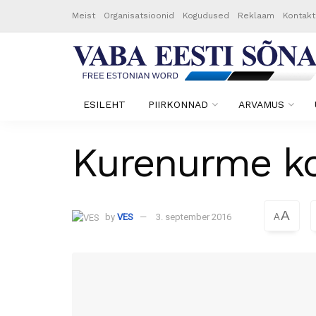
Meist
Organisatsioonid
Kogudused
Reklaam
Kontakt
ESILEHT
PIIRKONNAD
ARVAMUS
Kurenurme ko
A
by
VES
3. september 2016
A