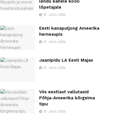
lendu kahele kooli
lõpetajale
31. JUULI 2026
Eesti kanapuljong Ameerika
hernesupis
31. JUULI 2026
Jaanipidu LA Eesti Majas
31. JUULI 2026
Viis eestlast vallutasid
Põhja-Ameerika kõrgeima
tipu
31. JUULI 2026