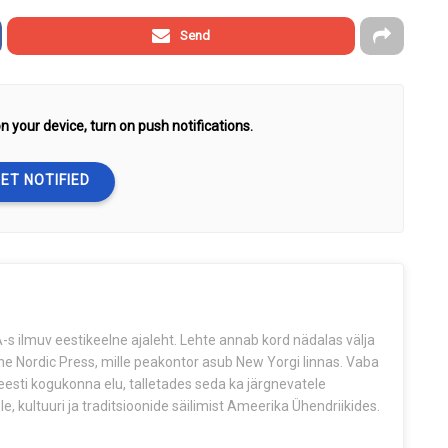
Send
n your device, turn on push notifications.
ET NOTIFIED
s ilmuv eestikeelne ajaleht. Lehte annab kord nädalas välja
The Nordic Press, mille peakontor asub New Yorgi linnas. Vaba
esti kogukonna elu, talletades seda ka järgnevatele
e, kultuuri ja traditsioonide säilimist Ameerika Ühendriikides.