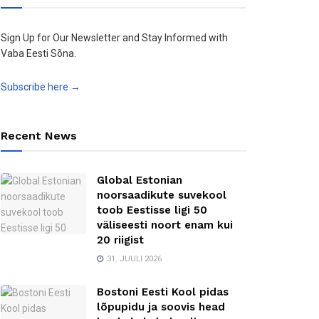
Sign Up for Our Newsletter and Stay Informed with
Vaba Eesti Sõna.
Subscribe here →
Recent News
Global Estonian
noorsaadikute suvekool
toob Eestisse ligi 50
väliseesti noort enam kui
20 riigist
31. JUULI 2026
Bostoni Eesti Kool pidas
lõpupidu ja soovis head