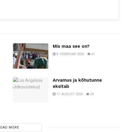
Mis maa see on?
8. VEEBRUAR 2026
61
Arvamus ja kõhutunne
0
eksitab
17. AUGUST 2025
59
LOAD MORE