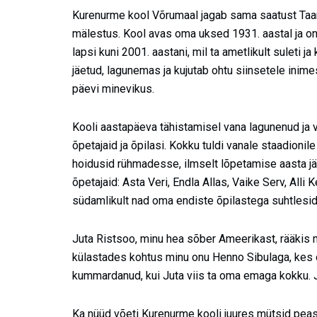
Kurenurme kool Võrumaal jagab sama saatust Taa
mälestus. Kool avas oma uksed 1931. aastal ja o
lapsi kuni 2001. aastani, mil ta ametlikult suleti
jäetud, lagunemas ja kujutab ohtu siinsetele ini
päevi minevikus.
Kooli aastapäeva tähistamisel vana lagunenud ja
õpetajaid ja õpilasi. Kokku tuldi vanale staadionil
hoidusid rühmadesse, ilmselt lõpetamise aasta järg
õpetajaid: Asta Veri, Endla Allas, Vaike Serv, Alli K
südamlikult nad oma endiste õpilastega suhtlesid 
Juta Ristsoo, minu hea sõber Ameerikast, rääkis 
külastades kohtus minu onu Henno Sibulaga, kes ol
kummardanud, kui Juta viis ta oma emaga kokku. J
Ka nüüd võeti Kurenurme kooli juures mütsid peast