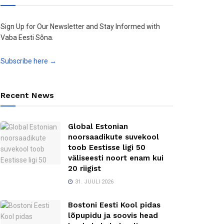
Sign Up for Our Newsletter and Stay Informed with
Vaba Eesti Sõna.
Subscribe here →
Recent News
Global Estonian
noorsaadikute suvekool
toob Eestisse ligi 50
väliseesti noort enam kui
20 riigist
31. JUULI 2026
Bostoni Eesti Kool pidas
lõpupidu ja soovis head