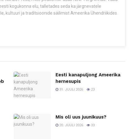
esti kogukonna elu, talletades seda ka järgnevatele
e, kultuuri ja traditsioonide säilimist Ameerika Ühendriikides.
Eesti kanapuljong Ameerika
ob
hernesupis
31. JUULI 2026
23
Mis oli uus juunikuus?
20. JUULI 2026
33