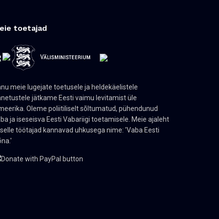
eie toetajad
nu meie lugejate toetusele ja heldekäelistele
netustele jätkame Eesti vaimu levitamist üle
eerika. Oleme poliitiliselt sõltumatud, pühendunud
ba ja iseseisva Eesti Vabariigi toetamisele. Meie ajaleht
 selle töötajad kannavad uhkusega nime: 'Vaba Eesti
na.'