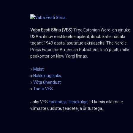
Vaba Eesti Sõna (VES)
'Free Estonian Word' on ainuke
USA-s ilmuv eestikeelne ajaleht, ilmub kahe nädala
tagant 1949 aastal asutatud aktsiaseltsi The Nordic
Press Estonian-American Publishers, Inc.’i poolt, mille
peakontor on New Yorgi linnas.
»
Meist
»
Hakka lugejaks
»
Võta ühendust
»
Toeta VES
Jälgi VES
Facebook'i lehekülge
, et kursis olla meie
viimaste uudiste, teadete ja üritustega.