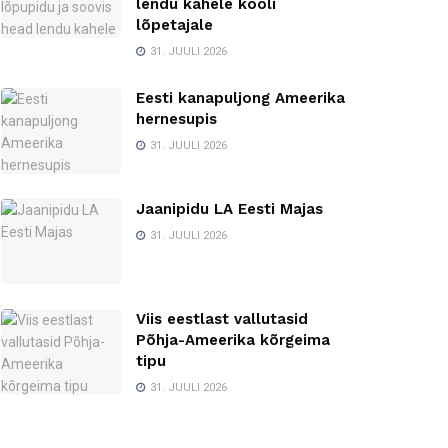
lendu kahele kooli
lõpetajale
31. JUULI 2026
Eesti kanapuljong Ameerika
hernesupis
31. JUULI 2026
Jaanipidu LA Eesti Majas
31. JUULI 2026
Viis eestlast vallutasid
Põhja-Ameerika kõrgeima
tipu
31. JUULI 2026