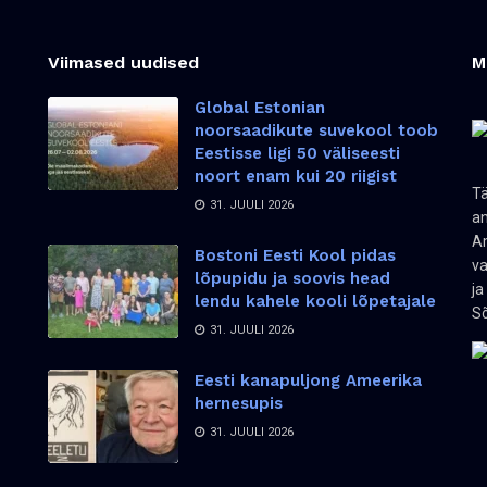
Viimased uudised
M
Global Estonian
noorsaadikute suvekool toob
Eestisse ligi 50 väliseesti
noort enam kui 20 riigist
Tä
31. JUULI 2026
an
Am
Bostoni Eesti Kool pidas
va
lõpupidu ja soovis head
ja
lendu kahele kooli lõpetajale
Sõ
31. JUULI 2026
Eesti kanapuljong Ameerika
hernesupis
31. JUULI 2026