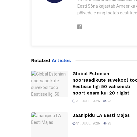
Eesti Sõna kajastab Ameerika e
põlvedele ning toetab eesti keel
Related
Articles
Global Estonian
noorsaadikute suvekool to
Eestisse ligi 50 väliseesti
noort enam kui 20 riigist
31. JUULI 2026
23
Jaanipidu LA Eesti Majas
31. JUULI 2026
23