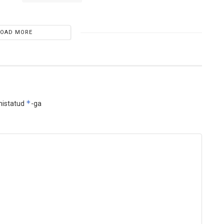
LOAD MORE
*
histatud
-ga