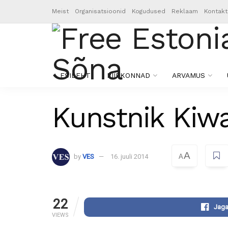
Meist
Organisatsioonid
Kogudused
Reklaam
Kontakt
ESILEHT
PIIRKONNAD
ARVAMUS
Kunstnik Kiwa
A
by
VES
16. juuli 2014
A
22
Jaga
VIEWS