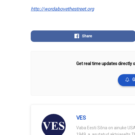
http://wordabovethestreet.org
Share
Get real time updates directly o
G
VES
Vaba Eesti Sõna on ainuke USA-
1949. a. asutatud aktsiaselts 