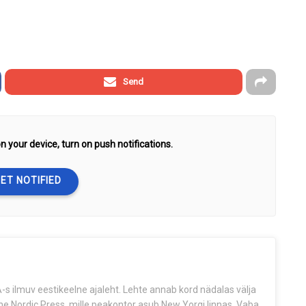
Send
n your device, turn on push notifications.
ET NOTIFIED
s ilmuv eestikeelne ajaleht. Lehte annab kord nädalas välja
The Nordic Press, mille peakontor asub New Yorgi linnas. Vaba