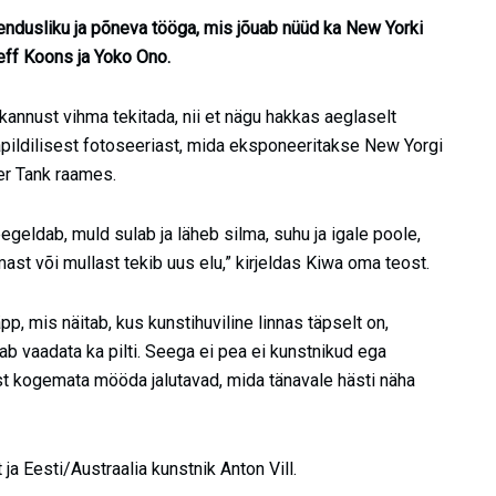
hendusliku ja põneva tööga, mis jõuab nüüd ka New Yorki
eff Koons ja Yoko Ono.
ekannust vihma tekitada, nii et nägu hakkas aeglaselt
japildilisest fotoseeriast, mida eksponeeritakse New Yorgi
er Tank raames.
egeldab, muld sulab ja läheb silma, suhu ja igale poole,
st või mullast tekib uus elu,” kirjeldas Kiwa oma teost.
p, mis näitab, kus kunstihuviline linnas täpselt on,
ab vaadata ka pilti. Seega ei pea ei kunstnikud ega
t kogemata mööda jalutavad, mida tänavale hästi näha
ja Eesti/Austraalia kunstnik Anton Vill.