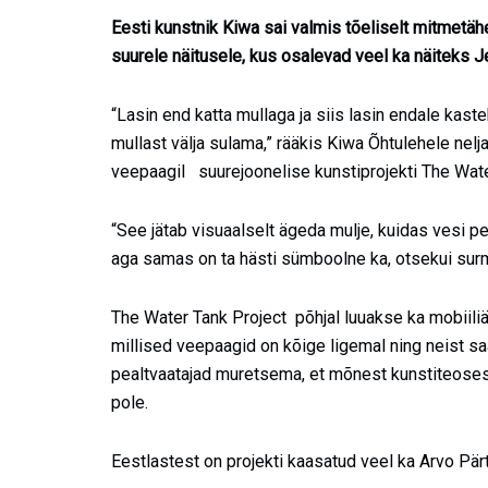
Eesti kunstnik Kiwa sai valmis tõeliselt mitmetä
suurele näitusele, kus osalevad veel ka näiteks J
“Lasin end katta mullaga ja siis lasin endale kast
mullast välja sulama,” rääkis Kiwa Õhtulehele nel
veepaagil suurejoonelise kunstiprojekti The Wat
“See jätab visuaalselt ägeda mulje, kuidas vesi pe
aga samas on ta hästi sümboolne ka, otsekui surma
The Water Tank Project põhjal luuakse ka mobiiliäp
millised veepaagid on kõige ligemal ning neist sa
pealtvaatajad muretsema, et mõnest kunstiteoses
pole.
Eestlastest on projekti kaasatud veel ka Arvo Pärt 