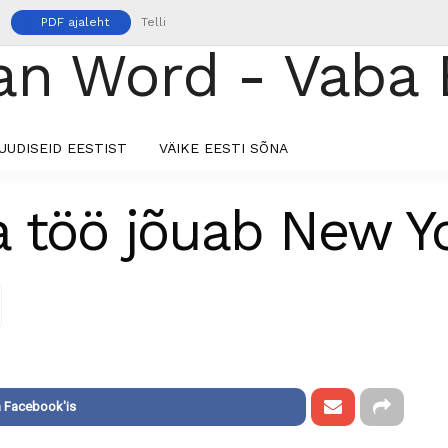
PDF ajaleht
Telli
UUDISEID EESTIST
VÄIKE EESTI SÕNA
 töö jõuab New Yo
 Facebook'is