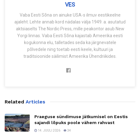
VES
Vaba Eesti Sõna on ainuke USA-s ilmuv eestikeelne
ajaleht. Lehte annab kord nädalas välja 1949. a. asutatud
aktsiaselts The Nordic Press, mille peakontor asub New
Yorgi linnas. Vaba Eesti Sõna kajastab Ameerika eesti
kogukonna elu, talletades seda ka järgnevatele
põlvedele ning toetab eesti keele, kultuuri ja
traditsioonide säilimist Ameerika Ühendriikides.
Related
Articles
Praeguse sündimuse jätkumisel on Eestis
sajandi lõpuks poole vähem rahvast
14. JUULI 2026
34