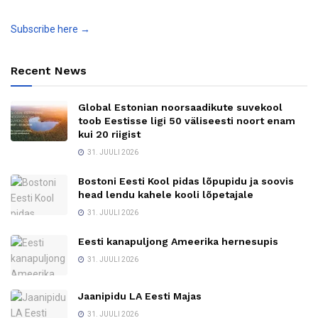
Subscribe here →
Recent News
Global Estonian noorsaadikute suvekool
toob Eestisse ligi 50 väliseesti noort enam
kui 20 riigist
31. JUULI 2026
Bostoni Eesti Kool pidas lõpupidu ja soovis
head lendu kahele kooli lõpetajale
31. JUULI 2026
Eesti kanapuljong Ameerika hernesupis
31. JUULI 2026
Jaanipidu LA Eesti Majas
31. JUULI 2026