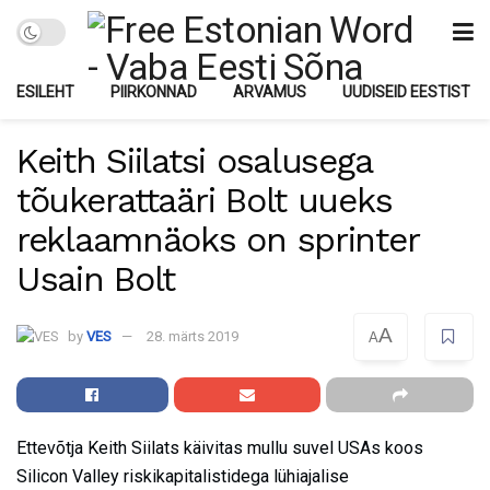
ESILEHT
PIIRKONNAD
ARVAMUS
UUDISEID EESTIST
Keith Siilatsi osalusega
tõukerattaäri Bolt uueks
reklaamnäoks on sprinter
Usain Bolt
A
by
VES
28. märts 2019
A
Ettevõtja Keith Siilats käivitas mullu suvel USAs koos
Silicon Valley riskikapitalistidega lühiajalise