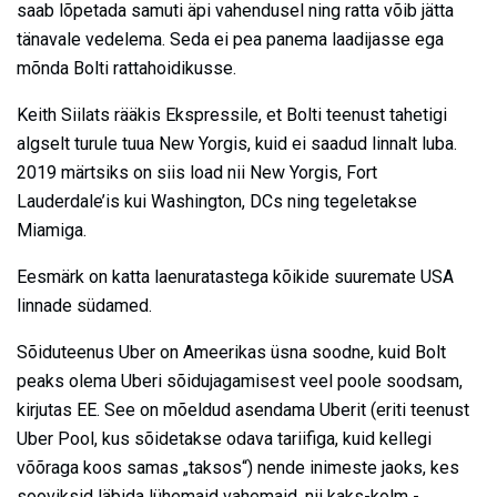
saab lõpetada samuti äpi vahendusel ning ratta võib jätta
tänavale vedelema. Seda ei pea panema laadijasse ega
mõnda Bolti ratta­hoidikusse.
Keith Siilats rääkis Ekspressile, et Bolti teenust tahetigi
algselt turule tuua New Yorgis, kuid ei saadud linnalt luba.
2019 märtsiks on siis load nii New Yorgis, Fort
Lauderdale’is kui Washington, DCs ning tegeletakse
Miamiga.
Eesmärk on katta laenuratastega kõikide suuremate USA
linnade südamed.
Sõiduteenus Uber on Ameerikas üsna soodne, kuid Bolt
peaks olema Uberi sõidujagamisest veel poole ­soodsam,
kirjutas EE. See on mõeldud asendama Uberit (eriti teenust
Uber Pool, kus sõidetakse odava tariifiga, kuid kellegi
võõraga koos samas „taksos“) nende inimeste jaoks, kes
sooviksid läbida lühemaid vahemaid, nii kaks-kolm ­