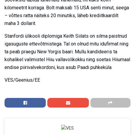
kilomeetrit korraga. Bolt maksab 15 USA senti minut, seega
– võttes ratta näiteks 20 minutiks, läheb krediitkaardilt
maha 3 dollarit.
Stanfordi ülikooli diplomiga Keith Siilats on silma paistnud
igasuguste ettevõtmistega. Tal on olnud mitu idufirmat ning
ta peab praegu New Yorgis baari. Mullu kandideeris ta
kohalikel valimistel Hiiu vallavolikokku ning soetas Hiiumaal
endise piirivalvekordoni, kus asub Paadi puhkeküla.
VES/Geenius/EE