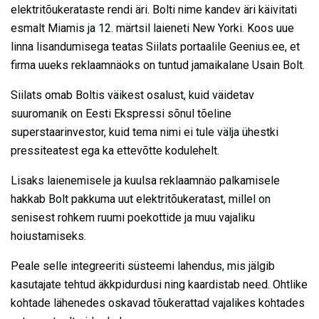
elektritõukerataste rendi äri. Bolti nime kandev äri käivitati
esmalt Miamis ja 12. märtsil laieneti New Yorki. Koos uue
linna lisandumisega teatas Siilats portaalile Geenius.ee, et
firma uueks reklaamnäoks on tuntud jamaikalane Usain Bolt.
Siilats omab Boltis väikest osalust, kuid väidetav
suuromanik on Eesti Ekspressi sõnul tõeline
superstaarinvestor, kuid tema nimi ei tule välja ühestki
pressiteatest ega ka ettevõtte kodulehelt.
Lisaks laienemisele ja kuulsa reklaamnäo palkamisele
hakkab Bolt pakkuma uut elektritõukeratast, millel on
senisest rohkem ruumi poekottide ja muu vajaliku
hoiustamiseks.
Peale selle integreeriti süsteemi lahendus, mis jälgib
kasutajate tehtud äkkpidurdusi ning kaardistab need. Ohtlike
kohtade lähenedes oskavad tõukerattad vajalikes kohtades