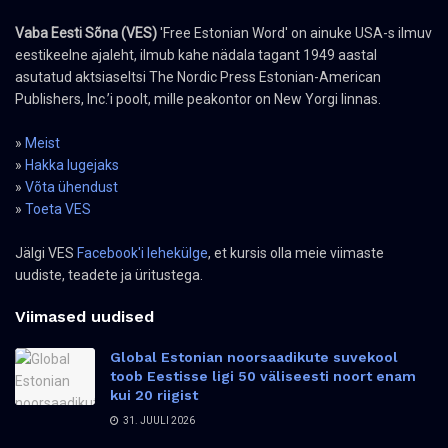
Vaba Eesti Sõna (VES)
'Free Estonian Word' on ainuke USA-s ilmuv
eestikeelne ajaleht, ilmub kahe nädala tagant 1949 aastal
asutatud aktsiaseltsi The Nordic Press Estonian-American
Publishers, Inc.’i poolt, mille peakontor on New Yorgi linnas.
»
Meist
»
Hakka lugejaks
»
Võta ühendust
»
Toeta VES
Jälgi VES
Facebook'i lehekülge
, et kursis olla meie viimaste
uudiste, teadete ja üritustega.
Viimased uudised
Global Estonian noorsaadikute suvekool
toob Eestisse ligi 50 väliseesti noort enam
kui 20 riigist
31. JUULI 2026