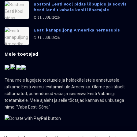
Bostoni Eesti Kool pidas lõpupidu ja soovis
head lendu kahele kooli lõpetajale
31. JUULI 2026
Eesti kanapuljong Ameerika hernesupis
31. JUULI 2026
Meie toetajad
Tänu meie lugejate toetusele ja heldekäelistele annetustele
jätkame Eesti vaimu levitamist üle Ameerika. Oleme poliitiliselt
sõltumatud, pühendunud vaba ja iseseisva Eesti Vabariigi
toetamisele. Meie ajaleht ja selle töötajad kannavad uhkusega
nime: 'Vaba Eesti Sõna.'