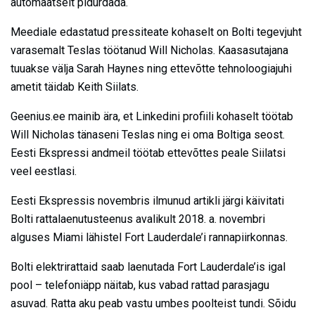
automaatselt pidurdada.
Meediale edastatud pressiteate kohaselt on Bolti tegevjuht
varasemalt Teslas töötanud Will Nicholas. Kaasasutajana
tuuakse välja Sarah Haynes ning ettevõtte tehnoloogiajuhi
ametit täidab Keith Siilats.
Geenius.ee mainib ära, et Linkedini profiili kohaselt töötab
Will Nicholas tänaseni Teslas ning ei oma Boltiga seost.
Eesti Ekspressi andmeil töötab ettevõttes peale Siilatsi
veel eestlasi.
Eesti Ekspressis novembris ilmunud artikli järgi käivitati
Bolti rattalaenutusteenus avalikult 2018. a. novembri
alguses Miami lähistel Fort Lauderdale’i rannapiirkonnas.
Bolti elektrirattaid saab laenutada Fort Lauderdale’is igal
pool – telefoniäpp näitab, kus vabad rattad parasjagu
asuvad. Ratta aku peab vastu umbes poolteist tundi. Sõidu