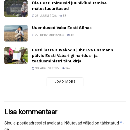
Üle Eesti toimusid juuniküüditamise
mälestusüritused
23. JUUNI 2026
53
Uuendused Vaba Eesti Sõnas
27. DETSEMBER 2025
46
Eesti laste suvekodu juht Eva Ensmann
pälvis Eesti Vabariigi haridus- ja
teadusministri tänukirja
30. AUGUST 2025
162
LOAD MORE
Lisa kommentaar
*
Sinu e-postiaadressi ei avaldata.
Nõutavad väljad on tähistatud
-
ga