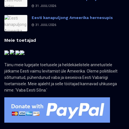
31. JUULI 2026
Eesti kanapuljong Ameerika hernesupis
31. JUULI 2026
Meie toetajad
Tänu meie lugejate toetusele ja heldekäelistele annetustele
jätkame Eesti vaimu levitamist üle Ameerika. Oleme poliitiliselt
sõltumatud, pühendunud vaba ja iseseisva Eesti Vabariigi
toetamisele. Meie ajaleht ja selle töötajad kannavad uhkusega
nime: 'Vaba Eesti Sõna.'