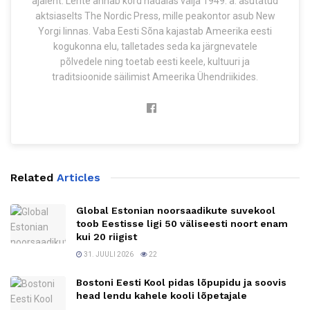
ajaleht. Lehte annab kord nädalas välja 1949. a. asutatud
aktsiaselts The Nordic Press, mille peakontor asub New
Yorgi linnas. Vaba Eesti Sõna kajastab Ameerika eesti
kogukonna elu, talletades seda ka järgnevatele
põlvedele ning toetab eesti keele, kultuuri ja
traditsioonide säilimist Ameerika Ühendriikides.
Related
Articles
Global Estonian noorsaadikute suvekool
toob Eestisse ligi 50 väliseesti noort enam
kui 20 riigist
31. JUULI 2026
22
Bostoni Eesti Kool pidas lõpupidu ja soovis
head lendu kahele kooli lõpetajale