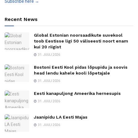
Subscribe here →
Recent News
Global Estonian noorsaadikute suvekool
toob Eestisse ligi 50 väliseesti noort enam
kui 20 riigist
31. JUULI 2026
Bostoni Eesti Kool pidas lõpupidu ja soovis
head lendu kahele kooli lõpetajale
31. JUULI 2026
Eesti kanapuljong Ameerika hernesupis
31. JUULI 2026
Jaanipidu LA Eesti Majas
31. JUULI 2026