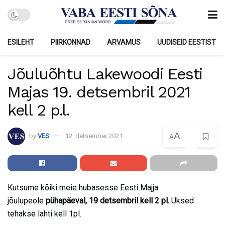
ESILEHT
PIIRKONNAD
ARVAMUS
UUDISEID EESTIST
Jõuluõhtu Lakewoodi Eesti
Majas 19. detsembril 2021
kell 2 p.l.
A
by
VES
12. detsember 2021
A
Kutsume kõiki meie hubasesse Eesti Majja
jõulupeole
pühapäeval, 19 detsembril kell 2 pl.
Uksed
tehakse lahti kell 1pl.