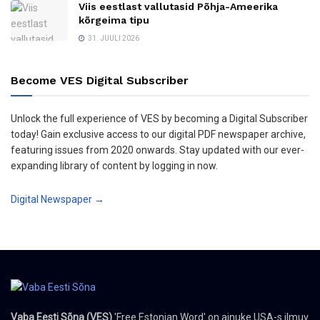
Viis eestlast vallutasid Põhja-Ameerika
kõrgeima tipu
31. JUULI 2026
Become VES Digital Subscriber
Unlock the full experience of VES by becoming a Digital Subscriber
today! Gain exclusive access to our digital PDF newspaper archive,
featuring issues from 2020 onwards. Stay updated with our ever-
expanding library of content by logging in now.
Digital Newspaper →
Vaba Eesti Sõna (VES)
'Free Estonian Word' on ainuke USA-s ilmuv