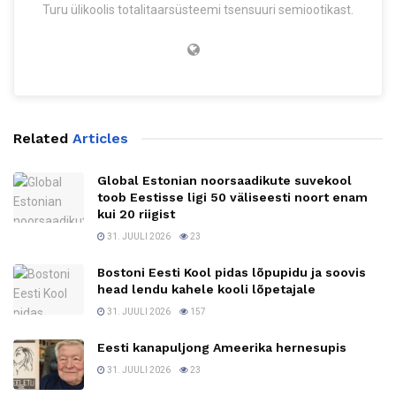
Turu ülikoolis totalitaarsüsteemi tsensuuri semiootikast.
Related
Articles
Global Estonian noorsaadikute suvekool
toob Eestisse ligi 50 väliseesti noort enam
kui 20 riigist
31. JUULI 2026
23
Bostoni Eesti Kool pidas lõpupidu ja soovis
head lendu kahele kooli lõpetajale
31. JUULI 2026
157
Eesti kanapuljong Ameerika hernesupis
31. JUULI 2026
23