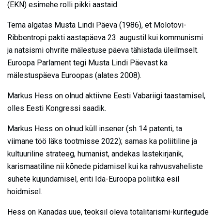
(EKN) esimehe rolli pikki aastaid.
Tema algatas Musta Lindi Päeva (1986), et Molotovi-
Ribbentropi pakti aastapäeva 23. augustil kui kommunismi
ja natsismi ohvrite mälestuse päeva tähistada üleilmselt.
Euroopa Parlament tegi Musta Lindi Päevast ka
mälestuspäeva Euroopas (alates 2008).
Markus Hess on olnud aktiivne Eesti Vabariigi taastamisel,
olles Eesti Kongressi saadik.
Markus Hess on olnud küll insener (sh 14 patenti, ta
viimane töö läks tootmisse 2022); samas ka poliitiline ja
kultuuriline strateeg, humanist, andekas lastekirjanik,
karismaatiline nii kõnede pidamisel kui ka rahvusvaheliste
suhete kujundamisel, eriti Ida-Euroopa poliitika esil
hoidmisel.
Hess on Kanadas uue, teoksil oleva totalitarismi-kuritegude