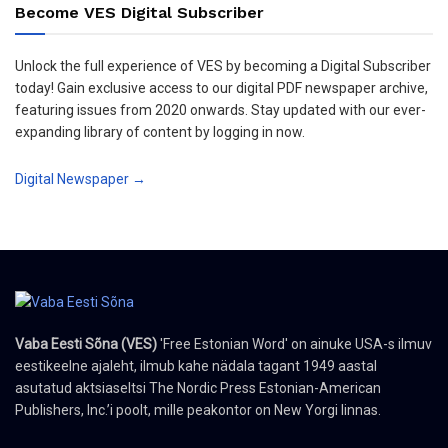
Become VES Digital Subscriber
Unlock the full experience of VES by becoming a Digital Subscriber
today! Gain exclusive access to our digital PDF newspaper archive,
featuring issues from 2020 onwards. Stay updated with our ever-
expanding library of content by logging in now.
Digital Newspaper →
Vaba Eesti Sõna (VES)
'Free Estonian Word' on ainuke USA-s ilmuv
eestikeelne ajaleht, ilmub kahe nädala tagant 1949 aastal
asutatud aktsiaseltsi The Nordic Press Estonian-American
Publishers, Inc.’i poolt, mille peakontor on New Yorgi linnas.