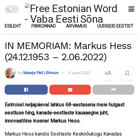
ESILEHT
PIIRKONNAD
ARVAMUS
UUDISEID EESTIST
IN MEMORIAM: Markus Hess
(24.12.1953 – 2.06.2022)
A
by
Maarja Pärl Lõhmus
9. juuni 2022
A
Eelmisel neljapäeval lahkus 68-aastasena meie hulgast
eestluse hing, kanada-eestlaste kauaaegne juht,
innovaatiline insener Markus Hess.
Markus Hess kandis Eestlaste Kesknõukogu Kanadas