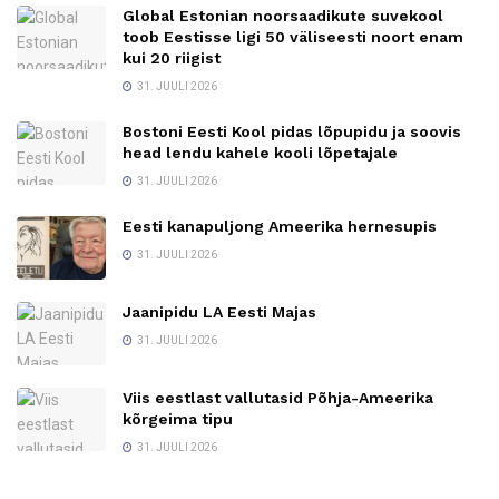
Global Estonian noorsaadikute suvekool
toob Eestisse ligi 50 väliseesti noort enam
kui 20 riigist
31. JUULI 2026
Bostoni Eesti Kool pidas lõpupidu ja soovis
head lendu kahele kooli lõpetajale
31. JUULI 2026
Eesti kanapuljong Ameerika hernesupis
31. JUULI 2026
Jaanipidu LA Eesti Majas
31. JUULI 2026
Viis eestlast vallutasid Põhja-Ameerika
kõrgeima tipu
31. JUULI 2026