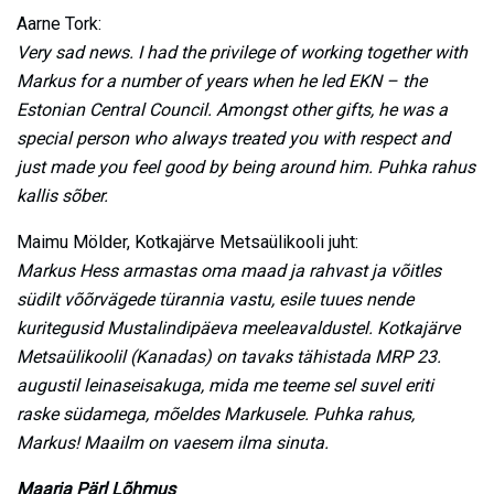
Aarne Tork:
Very sad news. I had the privilege of working together with
Markus for a number of years when he led EKN – the
Estonian Central Council. Amongst other gifts, he was a
special person who always treated you with respect and
just made you feel good by being around him. Puhka rahus
kallis sõber.
Maimu Mölder, Kotkajärve Metsaülikooli juht:
Markus Hess armastas oma maad ja rahvast ja võitles
südilt võõrvägede türannia vastu, esile tuues nende
kuritegusid Mustalindipäeva meeleavaldustel. Kotkajärve
Metsaülikoolil (Kanadas) on tavaks tähistada MRP 23.
augustil leinaseisakuga, mida me teeme sel suvel eriti
raske südamega, mõeldes Markusele. Puhka rahus,
Markus! Maailm on vaesem ilma sinuta.
Maarja Pärl Lõhmus