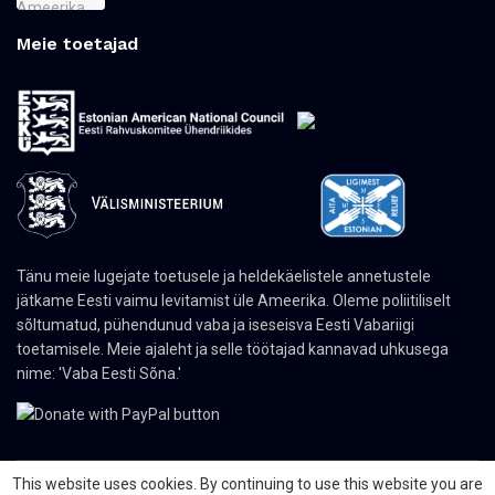
Meie toetajad
Tänu meie lugejate toetusele ja heldekäelistele annetustele
jätkame Eesti vaimu levitamist üle Ameerika. Oleme poliitiliselt
sõltumatud, pühendunud vaba ja iseseisva Eesti Vabariigi
toetamisele. Meie ajaleht ja selle töötajad kannavad uhkusega
nime: 'Vaba Eesti Sõna.'
This website uses cookies. By continuing to use this website you are