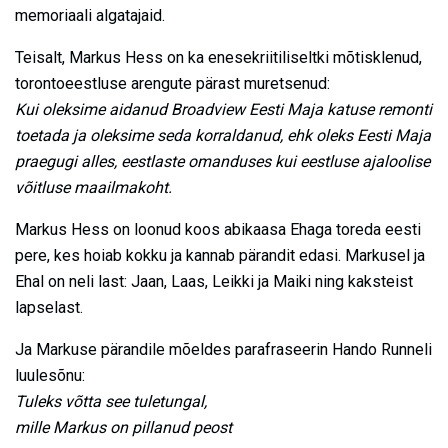
memoriaali algatajaid.
Teisalt, Markus Hess on ka enesekriitiliseltki mõtisklenud,
torontoeestluse arengute pärast muretsenud:
Kui oleksime aidanud Broadview Eesti Maja katuse remonti
toetada ja oleksime seda korraldanud, ehk oleks Eesti Maja
praegugi alles, eestlaste omanduses kui eestluse ajaloolise
võitluse maailmakoht.
Markus Hess on loonud koos abikaasa Ehaga toreda eesti
pere, kes hoiab kokku ja kannab pärandit edasi. Markusel ja
Ehal on neli last: Jaan, Laas, Leikki ja Maiki ning kaksteist
lapselast.
Ja Markuse pärandile mõeldes parafraseerin Hando Runneli
luulesõnu:
Tuleks võtta see tuletungal,
mille Markus on pillanud peost