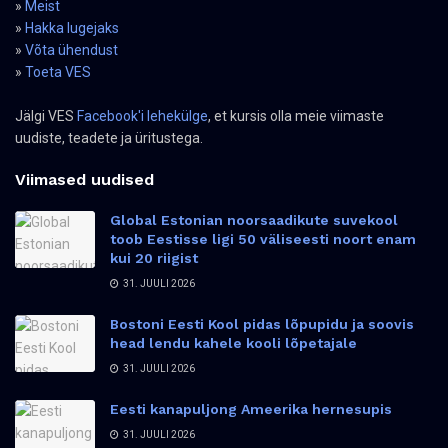
»
Meist
»
Hakka lugejaks
»
Võta ühendust
»
Toeta VES
Jälgi VES
Facebook'i lehekülge
, et kursis olla meie viimaste
uudiste, teadete ja üritustega.
Viimased uudised
Global Estonian noorsaadikute suvekool
toob Eestisse ligi 50 väliseesti noort enam
kui 20 riigist
31. JUULI 2026
Bostoni Eesti Kool pidas lõpupidu ja soovis
head lendu kahele kooli lõpetajale
31. JUULI 2026
Eesti kanapuljong Ameerika hernesupis
31. JUULI 2026