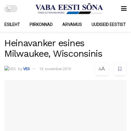
ESILEHT
PIIRKONNAD
ARVAMUS
UUDISEID EESTIST
Heinavanker esines
Milwaukee, Wisconsinis
A
by
VES
13. november 2013
A