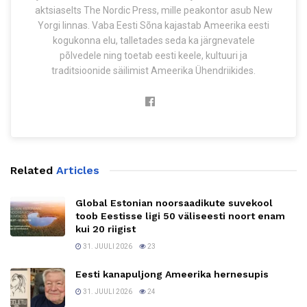
aktsiaselts The Nordic Press, mille peakontor asub New
Yorgi linnas. Vaba Eesti Sõna kajastab Ameerika eesti
kogukonna elu, talletades seda ka järgnevatele
põlvedele ning toetab eesti keele, kultuuri ja
traditsioonide säilimist Ameerika Ühendriikides.
Related
Articles
Global Estonian noorsaadikute suvekool
toob Eestisse ligi 50 väliseesti noort enam
kui 20 riigist
31. JUULI 2026
23
Eesti kanapuljong Ameerika hernesupis
31. JUULI 2026
24