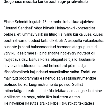
Gregoriuse muusika kui ka eesti regi- ja rahvalaule.
Elaine Schmidt kirjutab 13. oktoobri kohalikus ajalehes
“Journal Sentinel” väga kiitvalt Heinavankri kontserdist
öeldes, et lummav valik nii liturgilisi vanu kui ka uues kuues
eesti rahvameloodiad täitsid kabeli. A cappella vokaalesitus
puhaste ja hästi balansseeritud harmooniatega, punutud
värviküllaselt mees- ja naishäälte häälevärvingutest oli
muljet avaldav. Esitus kõlas elegantselt ja lõi kuulajaile
huvitava traditsioonilistest helinditest põimitud ja
tänapäevaliselt kujundatud muusikalise vaiba. Eraldi on
mainitud programmis esinenud salvestusinstrumentide
taolised kõlad, kuigi instrumente polnud. Sellist
mitmekülgset eufoonilist kõla tekitas samaaegne laulmise
ja vilistamise segu, mida üks lauljatest esitas.
Heinavanker kasutas ära ka kabeli akustikat, tekitades