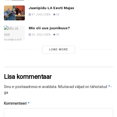
Jaanipidu LA Eesti Majas
31. JUULI 2026
24
Mis oli uus juunikuus?
20. JUULI 2026
33
LOAD MORE
Lisa kommentaar
*
Sinu e-postiaadressi ei avaldata.
Nõutavad väljad on tähistatud
-
ga
*
Kommenteeri