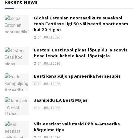
Recent News
Global Estonian noorsaadikute suvekool
toob Eestisse ligi 50 väliseesti noort enam
kui 20 riigist
31. JUULI 2026
Bostoni Eesti Kool pidas lõpupidu ja soovis
head lendu kahele kooli lõpetajale
31. JUULI 2026
Eesti kanapuljong Ameerika hernesupis
31. JUULI 2026
Jaanipidu LA Eesti Majas
31. JUULI 2026
Viis eestlast vallutasid Põhja-Ameerika
kõrgeima tipu
31. JUULI 2026