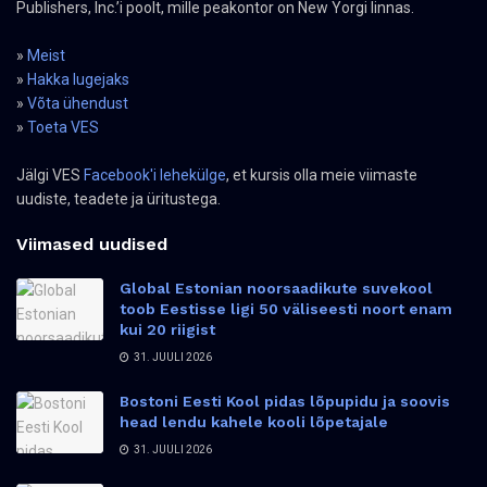
Publishers, Inc.’i poolt, mille peakontor on New Yorgi linnas.
»
Meist
»
Hakka lugejaks
»
Võta ühendust
»
Toeta VES
Jälgi VES
Facebook'i lehekülge
, et kursis olla meie viimaste
uudiste, teadete ja üritustega.
Viimased uudised
Global Estonian noorsaadikute suvekool
toob Eestisse ligi 50 väliseesti noort enam
kui 20 riigist
31. JUULI 2026
Bostoni Eesti Kool pidas lõpupidu ja soovis
head lendu kahele kooli lõpetajale
31. JUULI 2026