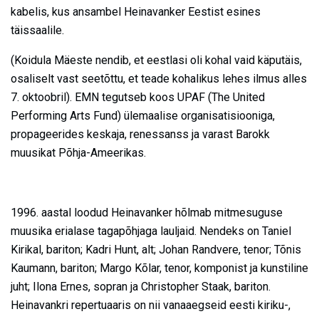
kabelis, kus ansambel Heinavanker Eestist esines
täissaalile.
(Koidula Mäeste nendib, et eestlasi oli kohal vaid käputäis,
osaliselt vast seetõttu, et teade kohalikus lehes ilmus alles
7. oktoobril). EMN tegutseb koos UPAF (The United
Performing Arts Fund) ülemaalise organisatisiooniga,
propageerides keskaja, renessanss ja varast Barokk
muusikat Põhja-Ameerikas.
1996. aastal loodud Heinavanker hõlmab mitmesuguse
muusika erialase tagapõhjaga lauljaid. Nendeks on Taniel
Kirikal, bariton; Kadri Hunt, alt; Johan Randvere, tenor; Tõnis
Kaumann, bariton; Margo Kõlar, tenor, komponist ja kunstiline
juht; Ilona Ernes, sopran ja Christopher Staak, bariton.
Heinavankri repertuaaris on nii vanaaegseid eesti kiriku-,