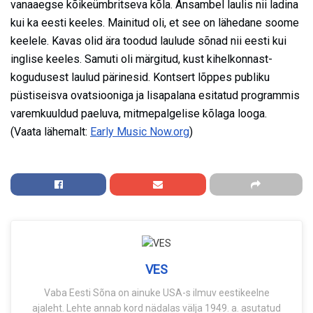
vanaaegse kõikeümbritseva kõla. Ansambel laulis nii ladina
kui ka eesti keeles. Mainitud oli, et see on lähedane soome
keelele. Kavas olid ära toodud laulude sõnad nii eesti kui
inglise keeles. Samuti oli märgitud, kust kihelkonnast-
kogudusest laulud pärinesid. Kontsert lõppes publiku
püstiseisva ovatsiooniga ja lisapalana esitatud programmis
varemkuuldud paeluva, mitmepalgelise kõlaga looga.
(Vaata lähemalt:
Early Music Now.org
)
VES
Vaba Eesti Sõna on ainuke USA-s ilmuv eestikeelne
ajaleht. Lehte annab kord nädalas välja 1949. a. asutatud