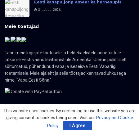
Eesti kanapuljong Ameerika hernesupis
31. JUULI 2026
Meie toetajad
Tänu meie lugejate toetusele ja heldekäelistele annetustele
jätkame Eesti vaimu levitamist üle Ameerika. Oleme poliitiliselt
sõltumatud, pühendunud vaba ja iseseisva Eesti Vabariigi
toetamisele. Meie ajaleht ja selle töötajad kannavad uhkusega
nime: 'Vaba Eesti Sõna.'
This website uses cookies. By continuing to use this website you are
giving consent to cookies being used. Visit our
Privacy and Cookie
© 2024 The Nordic Press Estonian-American Publishers, Inc. All Rights
Reserved.
Policy
.
I Agree
Meist
Kontakt
Organisatsioonid
PDF ajaleht
Privacy Policy