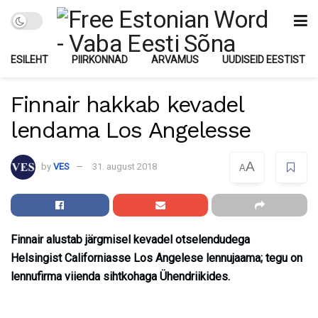
ESILEHT
PIIRKONNAD
ARVAMUS
UUDISEID EESTIST
Finnair hakkab kevadel
lendama Los Angelesse
A
by
VES
31. august 2018
A
Finnair alustab järgmisel kevadel otselendudega
Helsingist Californiasse Los Angelese lennujaama; tegu on
lennufirma viienda sihtkohaga Ühendriikides.