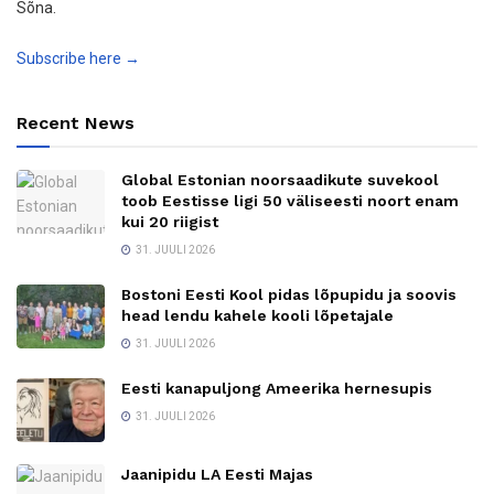
Sõna.
Subscribe here →
Recent News
Global Estonian noorsaadikute suvekool
toob Eestisse ligi 50 väliseesti noort enam
kui 20 riigist
31. JUULI 2026
Bostoni Eesti Kool pidas lõpupidu ja soovis
head lendu kahele kooli lõpetajale
31. JUULI 2026
Eesti kanapuljong Ameerika hernesupis
31. JUULI 2026
Jaanipidu LA Eesti Majas