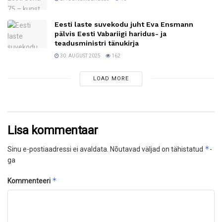
Eesti laste suvekodu juht Eva Ensmann
pälvis Eesti Vabariigi haridus- ja
teadusministri tänukirja
30. AUGUST 2025
162
LOAD MORE
Lisa kommentaar
*
Sinu e-postiaadressi ei avaldata.
Nõutavad väljad on tähistatud
-
ga
*
Kommenteeri