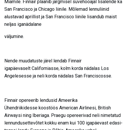
Miamile. Finnair plaanib järgmisel suvehooajal lisalende ka
San Francisco ja Chicago liinile. Mõlemad lennuliinid
alustavad aprillist ja San Francisco liinile lisandub maist
neljas iganädalane
väljumine.
Nende muudatuste järel lendab Finnair
igapäevaselt Californiasse, kolm korda nädalas Los
Angelesesse ja neli korda nädalas San Franciscosse.
Finnair opereerib lendusid Ameerika
Ühendriikidesse koostöös American Airlinesi, British
Airwaysi ning Iberiaga. Praegu opereerivad neli nimetatud
lennundusettevõtet kokku enam kui 100 igapäevast edasi-