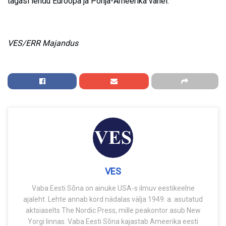
tagasi lendu Euroopa ja Põhja-Ameerika vahel.
VES/ERR Majandus
VES
Vaba Eesti Sõna on ainuke USA-s ilmuv eestikeelne
ajaleht. Lehte annab kord nädalas välja 1949. a. asutatud
aktsiaselts The Nordic Press, mille peakontor asub New
Yorgi linnas. Vaba Eesti Sõna kajastab Ameerika eesti