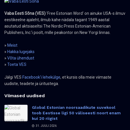
Vaba Eesti Sõna (VES)
'Free Estonian Word' on ainuke USA-s ilmuv
eestikeelne ajaleht, ilmub kahe nädala tagant 1949 aastal
asutatud aktsiaseltsi The Nordic Press Estonian-American
Publishers, Inc.’i poolt, mille peakontor on New Yorgi linnas.
»
Meist
»
Hakka lugejaks
»
Võta ühendust
»
Toeta VES
Jälgi VES
Facebook'i lehekülge
, et kursis olla meie viimaste
uudiste, teadete ja üritustega.
Viimased uudised
Global Estonian noorsaadikute suvekool
toob Eestisse ligi 50 väliseesti noort enam
kui 20 riigist
31. JUULI 2026