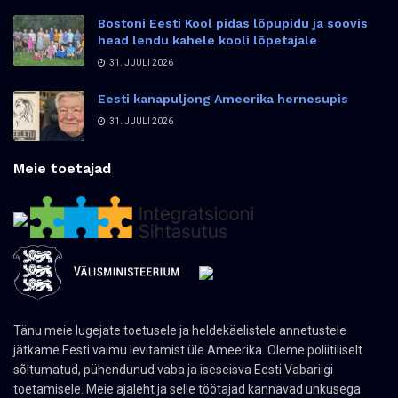
Bostoni Eesti Kool pidas lõpupidu ja soovis
head lendu kahele kooli lõpetajale
31. JUULI 2026
Eesti kanapuljong Ameerika hernesupis
31. JUULI 2026
Meie toetajad
Tänu meie lugejate toetusele ja heldekäelistele annetustele
jätkame Eesti vaimu levitamist üle Ameerika. Oleme poliitiliselt
sõltumatud, pühendunud vaba ja iseseisva Eesti Vabariigi
toetamisele. Meie ajaleht ja selle töötajad kannavad uhkusega