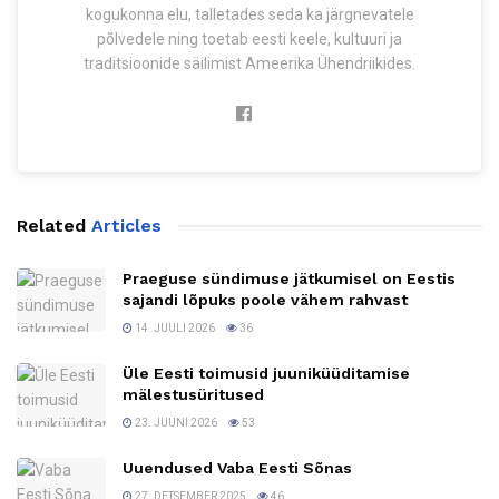
kogukonna elu, talletades seda ka järgnevatele
põlvedele ning toetab eesti keele, kultuuri ja
traditsioonide säilimist Ameerika Ühendriikides.
Related
Articles
Praeguse sündimuse jätkumisel on Eestis
sajandi lõpuks poole vähem rahvast
14. JUULI 2026
36
Üle Eesti toimusid juuniküüditamise
mälestusüritused
23. JUUNI 2026
53
Uuendused Vaba Eesti Sõnas
27. DETSEMBER 2025
46