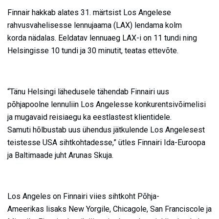
Finnair hakkab alates 31. märtsist Los Angelese
rahvusvahelisesse lennujaama (LAX) lendama kolm
korda nädalas. Eeldatav lennuaeg LAX-i on 11 tundi ning
Helsingisse 10 tundi ja 30 minutit, teatas ettevõte.
“Tänu Helsingi lähedusele tähendab Finnairi uus
põhjapoolne lennuliin Los Angelesse konkurentsivõimelisi
ja mugavaid reisiaegu ka eestlastest klientidele.
Samuti hõlbustab uus ühendus jätkulende Los Angelesest
teistesse USA sihtkohtadesse,” ütles Finnairi Ida-Euroopa
ja Baltimaade juht Arunas Skuja.
Los Angeles on Finnairi viies sihtkoht Põhja-
Ameerikas lisaks New Yorgile, Chicagole, San Franciscole ja