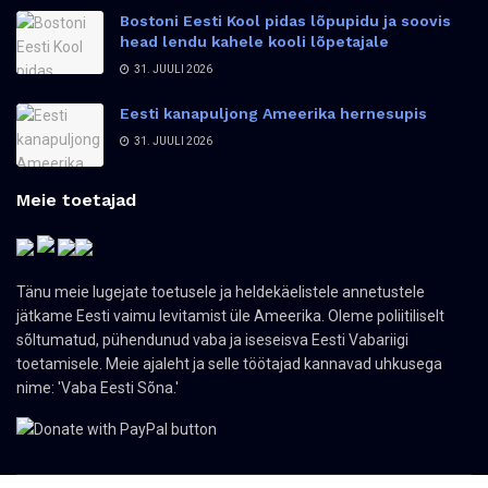
Bostoni Eesti Kool pidas lõpupidu ja soovis
head lendu kahele kooli lõpetajale
31. JUULI 2026
Eesti kanapuljong Ameerika hernesupis
31. JUULI 2026
Meie toetajad
Tänu meie lugejate toetusele ja heldekäelistele annetustele
jätkame Eesti vaimu levitamist üle Ameerika. Oleme poliitiliselt
sõltumatud, pühendunud vaba ja iseseisva Eesti Vabariigi
toetamisele. Meie ajaleht ja selle töötajad kannavad uhkusega
nime: 'Vaba Eesti Sõna.'