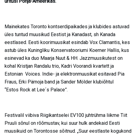
üritusi Põhja-Ameerikas.
Mainekates Toronto kontserdipaikades ja klubides astuvad
üles tuntud muusikud Eestist ja Kanadast, sh Kanada
eestlased. Eesti koorimuusikat esindab Vox Clamantis, kes
astub üles Kuningliku Konservatooriumi Koerner Hallis, kus
esinevad ka duo Maarja Nuut & HH. Jazzmuusikutest on
kohal Kristjan Randalu trio, Kadri Voorandi kvartett ja
Estonian Voices. Indie- ja elektronmuusikat esitavad Pia
Fraus, Erki Pärnoja band ja Sander Mölder klubiõhtul
“Estos Rock at Lee´s Palace”.
Festivalil viibiva Riigikantselei EV100 juhtrühma liikme Tiit
Pruuli sõnul on rõõmustav, kui suur hulk andekaid Eesti
muusikuid on Torontosse sõitnud. „Suur eestlaste kogukond