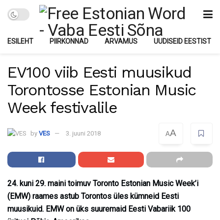
ESILEHT
PIIRKONNAD
ARVAMUS
UUDISEID EESTIST
EV100 viib Eesti muusikud
Torontosse Estonian Music
Week festivalile
A
by
VES
3. juuni 2018
A
24. kuni 29. maini toimuv Toronto Estonian Music Week’i
(EMW) raames astub Torontos üles kümneid Eesti
muusikuid. EMW on üks suuremaid Eesti Vabariik 100