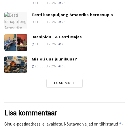
31. JUULI 2026
23
Eesti kanapuljong Ameerika hernesupis
31. JUULI 2026
23
Jaanipidu LA Eesti Majas
31. JUULI 2026
23
Mis oli uus juunikuus?
20. JUULI 2026
33
LOAD MORE
Lisa kommentaar
*
Sinu e-postiaadressi ei avaldata.
Nõutavad väljad on tähistatud
-