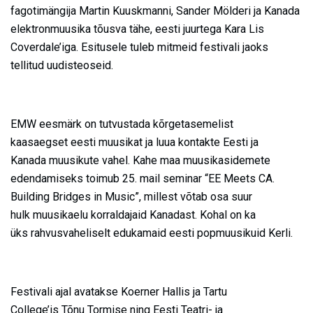
fagotimängija Martin Kuuskmanni, Sander Mölderi ja Kanada
elektronmuusika tõusva tähe, eesti juurtega Kara Lis
Coverdale’iga. Esitusele tuleb mitmeid festivali jaoks
tellitud uudisteoseid.
EMW eesmärk on tutvustada kõrgetasemelist
kaasaegset eesti muusikat ja luua kontakte Eesti ja
Kanada muusikute vahel. Kahe maa muusikasidemete
edendamiseks toimub 25. mail seminar “EE Meets CA.
Building Bridges in Music”, millest võtab osa suur
hulk muusikaelu korraldajaid Kanadast. Kohal on ka
üks rahvusvaheliselt edukamaid eesti popmuusikuid Kerli.
Festivali ajal avatakse Koerner Hallis ja Tartu
College’is Tõnu Tormise ning Eesti Teatri- ja