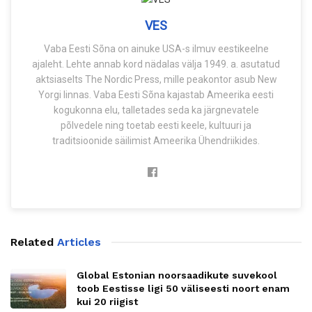
VES
Vaba Eesti Sõna on ainuke USA-s ilmuv eestikeelne
ajaleht. Lehte annab kord nädalas välja 1949. a. asutatud
aktsiaselts The Nordic Press, mille peakontor asub New
Yorgi linnas. Vaba Eesti Sõna kajastab Ameerika eesti
kogukonna elu, talletades seda ka järgnevatele
põlvedele ning toetab eesti keele, kultuuri ja
traditsioonide säilimist Ameerika Ühendriikides.
Related
Articles
Global Estonian noorsaadikute suvekool
toob Eestisse ligi 50 väliseesti noort enam
kui 20 riigist