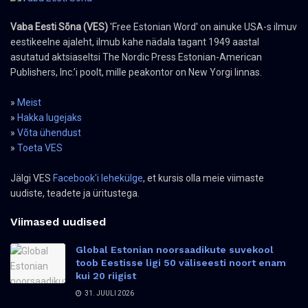
Vaba Eesti Sõna (VES)
'Free Estonian Word' on ainuke USA-s ilmuv
eestikeelne ajaleht, ilmub kahe nädala tagant 1949 aastal
asutatud aktsiaseltsi The Nordic Press Estonian-American
Publishers, Inc.’i poolt, mille peakontor on New Yorgi linnas.
»
Meist
»
Hakka lugejaks
»
Võta ühendust
»
Toeta VES
Jälgi VES
Facebook'i lehekülge
, et kursis olla meie viimaste
uudiste, teadete ja üritustega.
Viimased uudised
Global Estonian noorsaadikute suvekool
toob Eestisse ligi 50 väliseesti noort enam
kui 20 riigist
31. JUULI 2026