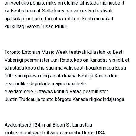
on veel üks põhjus, miks on oluline tähistada riigi juubelit
ka Eestist eemal. Selle kuus päeva kestva festivali
ajal kõlab just siin, Torontos, rohkem Eesti muusikat
kui kunagi varem,“ lisas Pruuli.
Toronto Estonian Music Week festivali külastab ka Eesti
Vabariigi peaminister Jüri Ratas, kes on Kanadas visiidil, et
tähistada koos ühe suurima väliseesti kogukonnaga Eesti
100. sünnipäeva ning aidata kaasa Eesti ja Kanada kui
eesrindlike digiriikide majandussuhete
elavdamisele. Ottawas kohtub Ratas peaminister
Justin Trudeau ja teiste kõrgete Kanada riigiesindajatega.
Avakontserdil 24. mail Bloori St Lunastaja
kirikus musitseerib Avarus ansambel koos USA