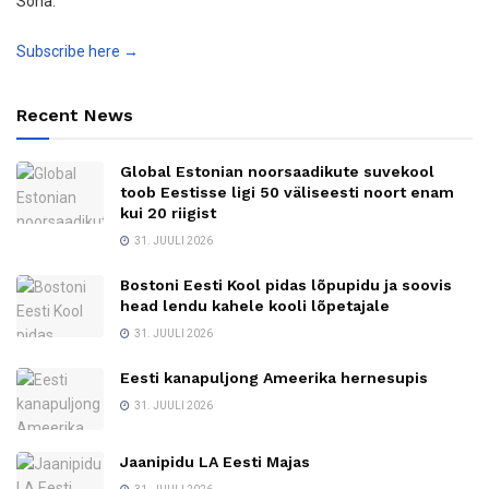
Sõna.
Subscribe here →
Recent News
Global Estonian noorsaadikute suvekool
toob Eestisse ligi 50 väliseesti noort enam
kui 20 riigist
31. JUULI 2026
Bostoni Eesti Kool pidas lõpupidu ja soovis
head lendu kahele kooli lõpetajale
31. JUULI 2026
Eesti kanapuljong Ameerika hernesupis
31. JUULI 2026
Jaanipidu LA Eesti Majas