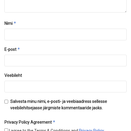
*
Nimi
*
E-post
Veebileht
Salvesta minu nimi, e-posti- ja veebiaadress sellesse
veebilehitsejasse järgmiste kommentaaride jaoks.
*
Privacy Policy Agreement
I agree to the Terms & Conditions and
Privacy Policy
.