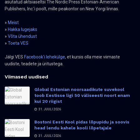
asutatud aktsiaseltsi The Nordic Press Estonian-American
Publishers, Inc.’i poolt, mille peakontor on New Yorgi linnas.
»
Meist
»
Hakka lugejaks
»
Võta ühendust
»
Toeta VES
Jälgi VES
Facebook'i lehekülge
, et kursis olla meie viimaste
uudiste, teadete ja üritustega.
Viimased uudised
Global Estonian noorsaadikute suvekool
toob Eestisse ligi 50 väliseesti noort enam
kui 20 riigist
31. JUULI 2026
Bostoni Eesti Kool pidas lõpupidu ja soovis
head lendu kahele kooli lõpetajale
31. JUULI 2026