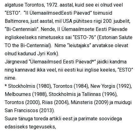
algatuse Torontos, 1972. aastal, kuid see ei olnud veel
“ESTO”. “II ÜlemaailmsedEesti Päevad” toimusid
Baltimores, just aastal, mil USA pühitses riigi 200. juubelit,
“Bi-Centenniali”. Nende, II Ülemaailmsete Eesti Päevade
ingliskeelseks nimetuseks sai “ESTO-76” (Estonian Salute
TO the Bi-Centennial). Nime “leiutajaks“ arvatakse olevat
olnud kadunud Jyri Kork).
Järgnevad “Ülemaailmsed Eesti Päevad*” jäidki kandma
ning kannavad ikka veel, nii eesti kui inglise keeles, “ESTO”
nime.
* Stockholmis (1980), Torontos (1984), New Yorgis (1992),
Melbournes (1988), Stockholmis ja Tallinnas (1996),
Torontos (2000), Riias (2004), Münsteris (2009) ja muidugi
San Franciscos (2013).
Suure tänuga toreda artikli eest ja parimate soovidega
edasiseks tegevuseks,