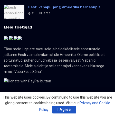
Eesti kanapuljong Ameerika hernesupis
31. JUULI 2026
Meie toetajad
Tänu meie lugejate toetusele ja heldekäelistele annetustele
jätkame Eesti vaimu levitamist üle Ameerika. Oleme poliitiliselt
sõltumatud, pühendunud vaba ja iseseisva Eesti Vabariigi
toetamisele. Meie ajaleht ja selle töötajad kannavad uhkusega
nime: 'Vaba Eesti Sõna.'
This website uses cookies. By continuing to use this website you are
giving consent to cookies being used. Visit our
Privacy and Cookie
© 2024 The Nordic Press Estonian-American Publishers, Inc. All Rights
Reserved.
Policy
.
I Agree