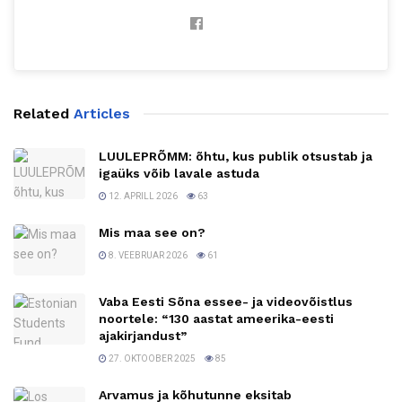
Related
Articles
LUULEPRÕMM: õhtu, kus publik otsustab ja
igaüks võib lavale astuda
12. APRILL 2026
63
Mis maa see on?
8. VEEBRUAR 2026
61
Vaba Eesti Sõna essee- ja videovõistlus
noortele: “130 aastat ameerika-eesti
ajakirjandust”
27. OKTOOBER 2025
85
Arvamus ja kõhutunne eksitab