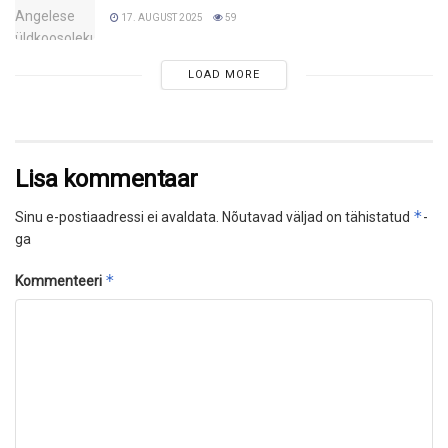
17. AUGUST 2025
59
LOAD MORE
Lisa kommentaar
*
Sinu e-postiaadressi ei avaldata.
Nõutavad väljad on tähistatud
-
ga
*
Kommenteeri