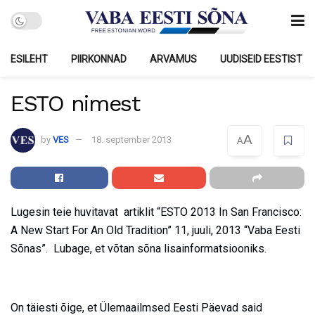
ESILEHT
PIIRKONNAD
ARVAMUS
UUDISEID EESTIST
ESTO nimest
A
by
VES
18. september 2013
A
Lugesin teie huvitavat artiklit “ESTO 2013 In San Francisco:
A New Start For An Old Tradition” 11, juuli, 2013 “Vaba Eesti
Sõnas”. Lubage, et võtan sõna lisainformatsiooniks.
On täiesti õige, et Ülemaailmsed Eesti Päevad said