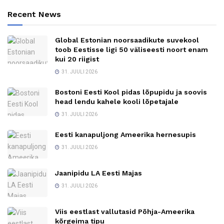
Recent News
Global Estonian noorsaadikute suvekool
toob Eestisse ligi 50 väliseesti noort enam
kui 20 riigist
31. JUULI 2026
Bostoni Eesti Kool pidas lõpupidu ja soovis
head lendu kahele kooli lõpetajale
31. JUULI 2026
Eesti kanapuljong Ameerika hernesupis
31. JUULI 2026
Jaanipidu LA Eesti Majas
31. JUULI 2026
Viis eestlast vallutasid Põhja-Ameerika
kõrgeima tipu