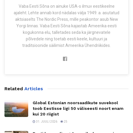
Vaba Eesti Sõna on ainuke USA-s ilmuv eestikeelne
ajaleht. Lehte annab kord nädalas välja 1949. a. asutatud
aktsiaselts The Nordic Press, mille peakontor asub New
Yorgi linnas. Vaba Eesti Sõna kajastab Ameerika eesti
kogukonna elu, talletades seda ka järgnevatele
põlvedele ning toetab eesti keele, kultuuri ja
traditsioonide säilimist Ameerika Ühendriikides.
Related
Articles
Global Estonian noorsaadikute suvekool
toob Eestisse ligi 50 väliseesti noort enam
kui 20 riigist
31. JUULI 2026
25