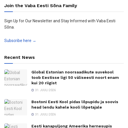
Join the Vaba Eesti Sõna Family
Sign Up for Our Newsletter and Stay Informed with Vaba Eesti
Sõna.
Subscribe here →
Recent News
Global Estonian noorsaadikute suvekool
toob Eestisse ligi 50 väliseesti noort enam
kui 20 riigist
31. JUULI 2026
Bostoni Eesti Kool pidas lõpupidu ja soovis
head lendu kahele kooli lõpetajale
31. JUULI 2026
Eesti kanapuljong Ameerika hernesupis