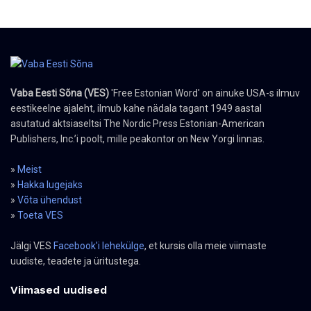
Vaba Eesti Sõna (VES)
'Free Estonian Word' on ainuke USA-s ilmuv
eestikeelne ajaleht, ilmub kahe nädala tagant 1949 aastal
asutatud aktsiaseltsi The Nordic Press Estonian-American
Publishers, Inc.’i poolt, mille peakontor on New Yorgi linnas.
»
Meist
»
Hakka lugejaks
»
Võta ühendust
»
Toeta VES
Jälgi VES
Facebook'i lehekülge
, et kursis olla meie viimaste
uudiste, teadete ja üritustega.
Viimased uudised