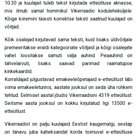
10.30 ja kuulajail tuleb tekst kirjutada etteütluse aknasse,
mis ilmub samal hommikul Vikerraadio koduleheküljele.
Kõige kiiremini täiesti korrektse teksti saatnud kuulajad on
võitjad.
Kõik osalejad kirjutavad sama teksti, kuid lisaks üldvõitjale
premeeritakse eraldi kategooriate võitjaid ja kõigi osalejate
vahel loositakse samuti välja auhind. Peaauhind on
tahvelarvuti, lisaks saavad parimad raamatupoe
kinkekaardid.
Korraldajad julgustavad emakeeleõpetajaid e-etteütlust läbi
viima emakeeletunnis, aastate jooksul on seda üha rohkem
tehtud. Eelmisel aastal jõudis Vikerraadioni 4319 etteütlust.
Seitsme aasta jooksul on kokku kirjutatud ligi 13500 e-
etteütlust.
Vikerraadiol on palju kuulajaid Eestist kaugemalgi, sestap
on tänavu juba kaheksandat korda toimuval e-etteütluse