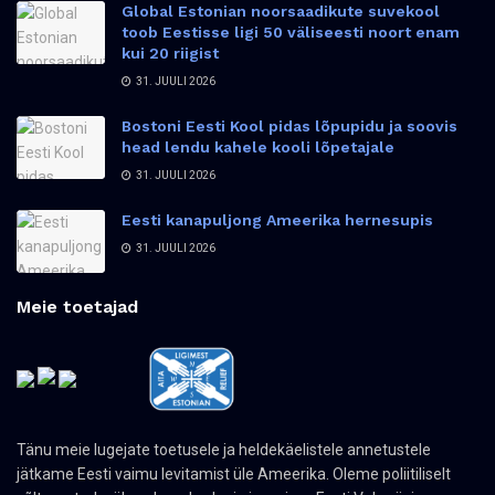
Global Estonian noorsaadikute suvekool
toob Eestisse ligi 50 väliseesti noort enam
kui 20 riigist
31. JUULI 2026
Bostoni Eesti Kool pidas lõpupidu ja soovis
head lendu kahele kooli lõpetajale
31. JUULI 2026
Eesti kanapuljong Ameerika hernesupis
31. JUULI 2026
Meie toetajad
Tänu meie lugejate toetusele ja heldekäelistele annetustele
jätkame Eesti vaimu levitamist üle Ameerika. Oleme poliitiliselt