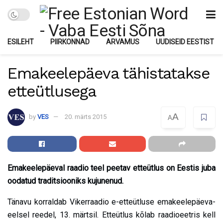
ESILEHT
PIIRKONNAD
ARVAMUS
UUDISEID EESTIST
Emakeelepäeva tähistatakse
etteütlusega
A
by
VES
20. märts 2015
A
E
makeelepäeval r
aadio teel
peetav etteütlus on Eestis juba
oodatud traditsiooniks
kujunenud
.
Tänavu korraldab Vikerraadio e-etteütluse emakeelepäeva-
eelsel reedel, 13. märtsil. Etteütlus kõlab raadioeetris kell