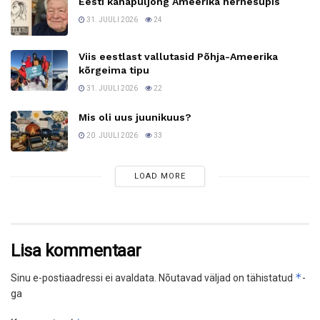
Eesti kanapuljong Ameerika hernesupis
31. JUULI 2026
24
Viis eestlast vallutasid Põhja-Ameerika
kõrgeima tipu
31. JUULI 2026
22
Mis oli uus juunikuus?
20. JUULI 2026
33
LOAD MORE
Lisa kommentaar
*
Sinu e-postiaadressi ei avaldata.
Nõutavad väljad on tähistatud
-
ga