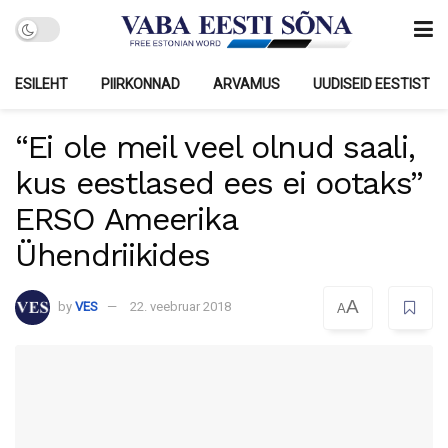
ESILEHT
PIIRKONNAD
ARVAMUS
UUDISEID EESTIST
“Ei ole meil veel olnud saali,
kus eestlased ees ei ootaks”
ERSO Ameerika
Ühendriikides
A
by
VES
22. veebruar 2018
A