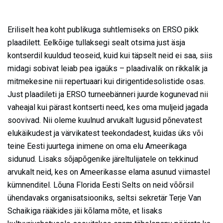
Eriliselt hea koht publikuga suhtlemiseks on ERSO pikk
plaadilett. Eelkõige tullaksegi sealt otsima just äsja
kontserdil kuuldud teoseid, kuid kui täpselt neid ei saa, siis
midagi sobivat leiab pea igaüks – plaadivalik on rikkalik ja
mitmekesine nii repertuaari kui dirigentidesolistide osas.
Just plaadileti ja ERSO turneebänneri juurde kogunevad nii
vaheajal kui pärast kontserti need, kes oma muljeid jagada
soovivad. Nii oleme kuulnud arvukalt lugusid põnevatest
elukäikudest ja värvikatest teekondadest, kuidas üks või
teine Eesti juurtega inimene on oma elu Ameerikaga
sidunud. Lisaks sõjapõgenike järeltulijatele on tekkinud
arvukalt neid, kes on Ameerikasse elama asunud viimastel
kümnenditel. Lõuna Florida Eesti Selts on neid võõrsil
ühendavaks organisatsiooniks, seltsi sekretär Terje Van
Schaikiga rääkides jäi kõlama mõte, et lisaks