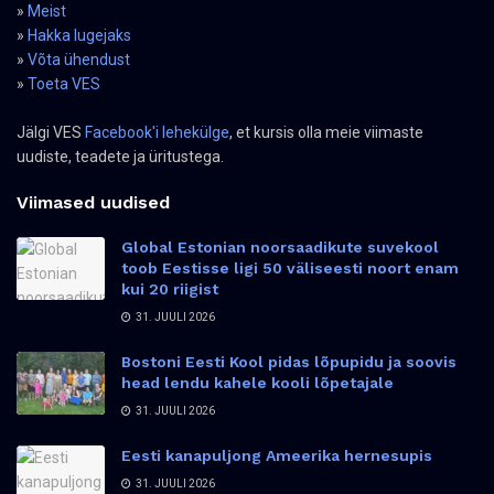
»
Meist
»
Hakka lugejaks
»
Võta ühendust
»
Toeta VES
Jälgi VES
Facebook'i lehekülge
, et kursis olla meie viimaste
uudiste, teadete ja üritustega.
Viimased uudised
Global Estonian noorsaadikute suvekool
toob Eestisse ligi 50 väliseesti noort enam
kui 20 riigist
31. JUULI 2026
Bostoni Eesti Kool pidas lõpupidu ja soovis
head lendu kahele kooli lõpetajale
31. JUULI 2026
Eesti kanapuljong Ameerika hernesupis
31. JUULI 2026