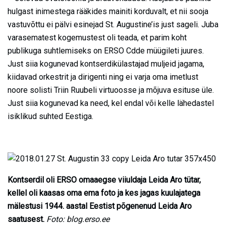
hulgast inimestega rääkides mainiti korduvalt, et nii sooja
vastuvõttu ei pälvi esinejad St. Augustine’is just sageli. Juba
varasematest kogemustest oli teada, et parim koht
publikuga suhtlemiseks on ERSO Cdde müügileti juures.
Just siia kogunevad kontserdikülastajad muljeid jagama,
kiidavad orkestrit ja dirigenti ning ei varja oma imetlust
noore solisti Triin Ruubeli virtuoosse ja mõjuva esituse üle.
Just siia kogunevad ka need, kel endal või kelle lähedastel
isiklikud suhted Eestiga.
Kontserdil oli ERSO omaaegse viiuldaja Leida Aro tütar,
kellel oli kaasas oma ema foto ja kes jagas kuulajatega
mälestusi 1944. aastal Eestist põgenenud Leida Aro
saatusest.
Foto: blog.erso.ee