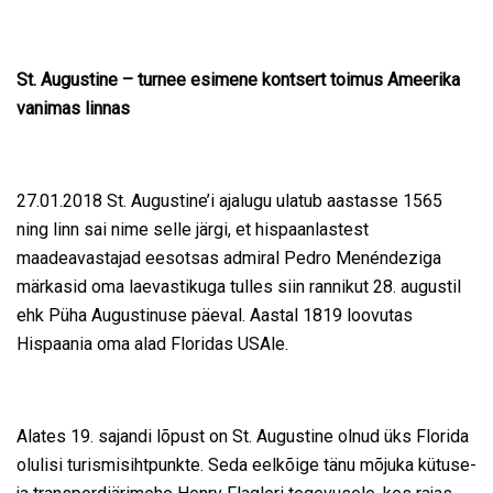
St. Augustine – turnee esimene kontsert toimus Ameerika
vanimas linnas
27.01.2018 St. Augustine’i ajalugu ulatub aastasse 1565
ning linn sai nime selle järgi, et hispaanlastest
maadeavastajad eesotsas admiral Pedro Menéndeziga
märkasid oma laevastikuga tulles siin rannikut 28. augustil
ehk Püha Augustinuse päeval. Aastal 1819 loovutas
Hispaania oma alad Floridas USAle.
Alates 19. sajandi lõpust on St. Augustine olnud üks Florida
olulisi turismisihtpunkte. Seda eelkõige tänu mõjuka kütuse-