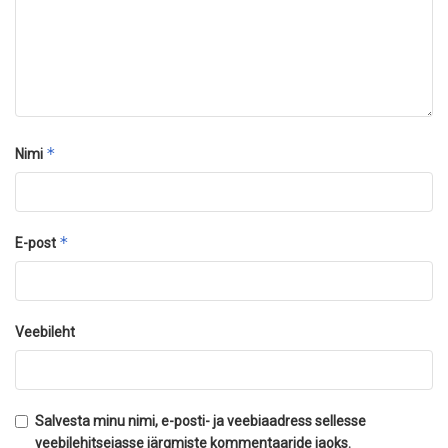
*
Nimi
*
E-post
Veebileht
Salvesta minu nimi, e-posti- ja veebiaadress sellesse
veebilehitsejasse järgmiste kommentaaride jaoks.