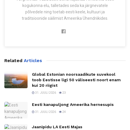
kogukonna elu, talletades seda ka järgnevatele
põlvedele ning toetab eesti keele, kultuuri ja
traditsioonide säilimist Ameerika Ühendriikides.
Related
Articles
Global Estonian noorsaadikute suvekool
toob Eestisse ligi 50 väliseesti noort enam
kui 20 riigist
31. JUULI 2026
23
Eesti kanapuljong Ameerika hernesupis
31. JUULI 2026
24
Jaanipidu LA Eesti Majas