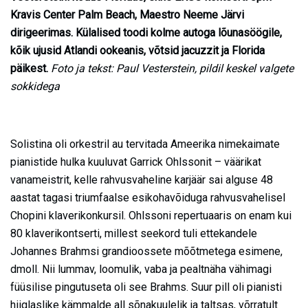
Kravis Center Palm Beach, Maestro Neeme Järvi
dirigeerimas. Külalised toodi kolme autoga lõunasöögile,
kõik ujusid Atlandi ookeanis, võtsid jacuzzit ja Florida
päikest.
Foto ja tekst: Paul Vesterstein, pildil keskel valgete
sokkidega
Solistina oli orkestril au tervitada Ameerika nimekaimate
pianistide hulka kuuluvat Garrick Ohlssonit – väärikat
vanameistrit, kelle rahvusvaheline karjäär sai alguse 48
aastat tagasi triumfaalse esikohavõiduga rahvusvahelisel
Chopini klaverikonkursil. Ohlssoni repertuaaris on enam kui
80 klaverikontserti, millest seekord tuli ettekandele
Johannes Brahmsi grandioossete mõõtmetega esimene,
dmoll. Nii lummav, loomulik, vaba ja pealtnäha vähimagi
füüsilise pingutuseta oli see Brahms. Suur pill oli pianisti
hiiglaslike kämmalde all sõnakuulelik ja taltsas, võrratult