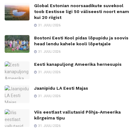
Global Estonian noorsaadikute suvekool
toob Eestisse ligi 50 väliseesti noort enam
kui 20 riigist
31. JUULI 2026
Bostoni Eesti Kool pidas lõpupidu ja soovis
head lendu kahele kooli lõpetajale
31. JUULI 2026
Eesti kanapuljong Ameerika hernesupis
31. JUULI 2026
Jaanipidu LA Eesti Majas
31. JUULI 2026
Viis eestlast vallutasid Põhja-Ameerika
kõrgeima tipu
31. JUULI 2026