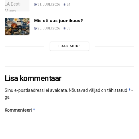
31. JUULI 2026
24
Mis oli uus juunikuus?
20. JUULI 2026
33
LOAD MORE
Lisa kommentaar
*
Sinu e-postiaadressi ei avaldata.
Nõutavad väljad on tähistatud
-
ga
*
Kommenteeri