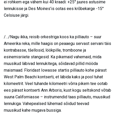
ei rohkem ega vähem kui 40 kraadi: +25° juures astusime
lennukisse ja Des Moines’is ootas ees krõbekarge -15°
Celsiuse järgi.
/…/Nagu ikka, reisib orkestriga koos ka pilliauto – suur
Ameerika reka, mille haagis on peaaegu servast servani täis
kontrabasse, tšellosid, löökpille, tromboone ja
esinemisriiete stangesid. Ka pikemaid vahemaid, mida
muusikud läbivad lennukitega, sõidavad pillid mööda
maismaad. Floridast Iowasse startis pilliauto kohe pärast
West Palm Beachi kontserti, et läbida kaks ja pool tuhat
kilomeetrit. Veel tuhande kilomeetri võrra pikem tee ootab
ees pärast kontserti Ann Arboris, kust kogu seltskond võtab
suuna Californiasse – instrumendid taas pilliauto, muusikud
lennukiga. Vahepealsed lühemad sõidud teevad
muusikud kahe mugava bussiga.