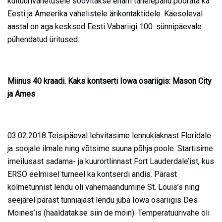
kultuurivahetusele soovitakse enam tähelepanu pöörata ka
Eesti ja Ameerika vahelistele ärikontaktidele. Käesoleval
aastal on aga kesksed Eesti Vabariigi 100. sünnipäevale
pühendatud üritused.
Miinus 40 kraadi. Kaks kontserti Iowa osariigis: Mason City
ja Ames
03.02.2018 Teisipäeval lehvitasime lennukiaknast Floridale
ja soojale ilmale ning võtsime suuna põhja poole. Startisime
imeilusast sadama- ja kuurortlinnast Fort Lauderdale’ist, kus
ERSO eelmisel turneel ka kontserdi andis. Pärast
kolmetunnist lendu oli vahemaandumine St. Louis’s ning
seejärel pärast tunniajast lendu juba Iowa osariigis Des
Moines’is (hääldatakse siin de moin). Temperatuurivahe oli