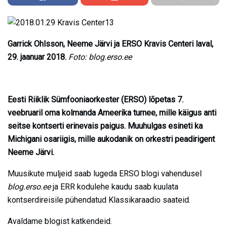
Garrick Ohlsson, Neeme Järvi ja ERSO Kravis Centeri laval,
29. jaanuar 2018.
Foto: blog.erso.ee
Eesti Riiklik Sümfooniaorkester (ERSO) lõpetas 7.
veebruaril oma kolmanda Ameerika turnee, mille käigus anti
seitse kontserti erinevais paigus. Muuhulgas esineti ka
Michigani osariigis, mille aukodanik on orkestri peadirigent
Neeme Järvi.
Muusikute muljeid saab lugeda ERSO blogi vahendusel
blog.erso.ee
ja ERR kodulehe kaudu saab kuulata
kontserdireisile pühendatud Klassikaraadio saateid.
Avaldame blogist katkendeid.