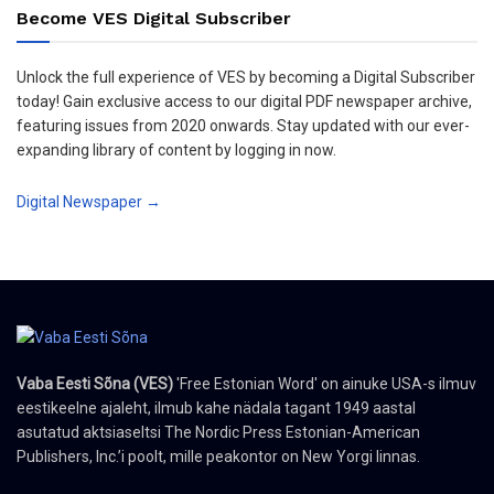
Become VES Digital Subscriber
Unlock the full experience of VES by becoming a Digital Subscriber
today! Gain exclusive access to our digital PDF newspaper archive,
featuring issues from 2020 onwards. Stay updated with our ever-
expanding library of content by logging in now.
Digital Newspaper →
Vaba Eesti Sõna (VES)
'Free Estonian Word' on ainuke USA-s ilmuv
eestikeelne ajaleht, ilmub kahe nädala tagant 1949 aastal
asutatud aktsiaseltsi The Nordic Press Estonian-American
Publishers, Inc.’i poolt, mille peakontor on New Yorgi linnas.