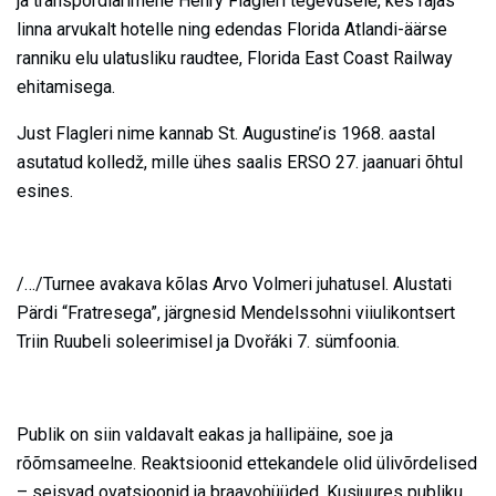
ja transpordiärimehe Henry Flagleri tegevusele, kes rajas
linna arvukalt hotelle ning edendas Florida Atlandi-äärse
ranniku elu ulatusliku raudtee, Florida East Coast Railway
ehitamisega.
Just Flagleri nime kannab St. Augustine’is 1968. aastal
asutatud kolledž, mille ühes saalis ERSO 27. jaanuari õhtul
esines.
/…/Turnee avakava kõlas Arvo Volmeri juhatusel. Alustati
Pärdi “Fratresega”, järgnesid Mendelssohni viiulikontsert
Triin Ruubeli soleerimisel ja Dvořáki 7. sümfoonia.
Publik on siin valdavalt eakas ja hallipäine, soe ja
rõõmsameelne. Reaktsioonid ettekandele olid ülivõrdelised
– seisvad ovatsioonid ja braavohüüded. Kusjuures publiku