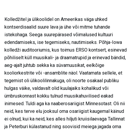
Kolledžitel ja ülikoolidel on Ameerikas väga uhked
kontserdisaalid suure lava ja ühe või mitme tuhande
istekohaga. Seega suurepärased võimalused kultuuri
edendamiseks, ise tegemiseks, nautimiseks. Põhja-Iowa
kolledži auditooriumis, kus toimus ERSO kontsert, esinevad
põhiliselt küll muusikali- ja draamatrupid ja erinevad bändid,
aeg-ajalt juhtub sekka ka süvamuusikat, eelkõige
kooliorkestrite või -ansamblite näol. Vaatamata sellele, et
tegemist oli ülikoolilinnakuga, oli noorte osakaal publiku
hulgas väike, valdavalt olid kuulajaiks kohalikud või
ümbruskonnast kokku tulnud muusikahuvilised eakad
inimesed. Tuldi aga ka naaberosariigist Minnesotast. Oli nii
neid, kes terve elu jooksul oma osariigist kaugemal käinud
ei olnud, kui ka neid, kes alles hiljuti kruiisilaevaga Tallinnat
ja Peterburi külastanud ning soovisid meiega jagada oma