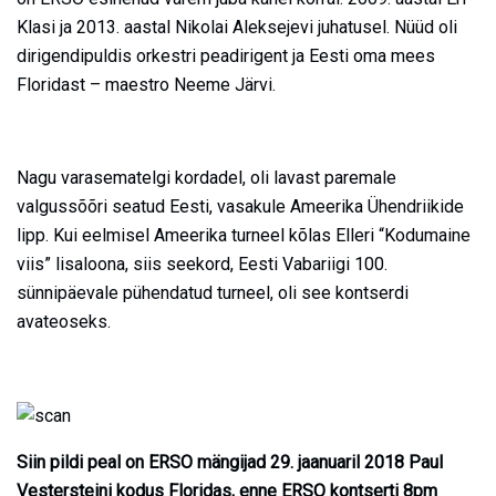
Klasi ja 2013. aastal Nikolai Aleksejevi juhatusel. Nüüd oli
dirigendipuldis orkestri peadirigent ja Eesti oma mees
Floridast – maestro Neeme Järvi.
Nagu varasematelgi kordadel, oli lavast paremale
valgussõõri seatud Eesti, vasakule Ameerika Ühendriikide
lipp. Kui eelmisel Ameerika turneel kõlas Elleri “Kodumaine
viis” lisaloona, siis seekord, Eesti Vabariigi 100.
sünnipäevale pühendatud turneel, oli see kontserdi
avateoseks.
Siin pildi peal on ERSO mängijad 29. jaanuaril 2018 Paul
Vestersteini kodus Floridas, enne ERSO kontserti 8pm