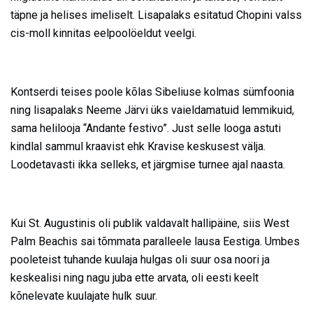
täpne ja helises imeliselt. Lisapalaks esitatud Chopini valss
cis-moll kinnitas eelpoolöeldut veelgi.
Kontserdi teises poole kõlas Sibeliuse kolmas sümfoonia
ning lisapalaks Neeme Järvi üks vaieldamatuid lemmikuid,
sama helilooja “Andante festivo”. Just selle looga astuti
kindlal sammul kraavist ehk Kravise keskusest välja.
Loodetavasti ikka selleks, et järgmise turnee ajal naasta.
Kui St. Augustinis oli publik valdavalt hallipäine, siis West
Palm Beachis sai tõmmata paralleele lausa Eestiga. Umbes
pooleteist tuhande kuulaja hulgas oli suur osa noori ja
keskealisi ning nagu juba ette arvata, oli eesti keelt
kõnelevate kuulajate hulk suur.