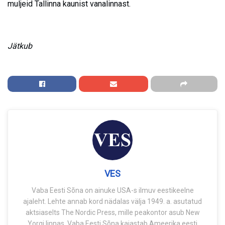
muljeid Tallinna kaunist vanalinnast.
Jätkub
VES
Vaba Eesti Sõna on ainuke USA-s ilmuv eestikeelne
ajaleht. Lehte annab kord nädalas välja 1949. a. asutatud
aktsiaselts The Nordic Press, mille peakontor asub New
Yorgi linnas. Vaba Eesti Sõna kajastab Ameerika eesti