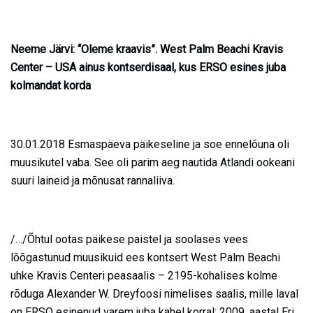
Neeme Järvi: “Oleme kraavis”. West Palm Beachi Kravis
Center – USA ainus kontserdisaal, kus ERSO esines juba
kolmandat korda
30.01.2018 Esmaspäeva päikeseline ja soe ennelõuna oli
muusikutel vaba. See oli parim aeg nautida Atlandi ookeani
suuri laineid ja mõnusat rannaliiva.
/…/Õhtul ootas päikese paistel ja soolases vees
lõõgastunud muusikuid ees kontsert West Palm Beachi
uhke Kravis Centeri peasaalis – 2195-kohalises kolme
rõduga Alexander W. Dreyfoosi nimelises saalis, mille laval
on ERSO esinenud varem juba kahel korral: 2009. aastal Eri