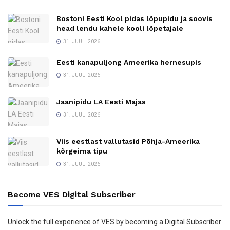
Bostoni Eesti Kool pidas lõpupidu ja soovis
head lendu kahele kooli lõpetajale
31. JUULI 2026
Eesti kanapuljong Ameerika hernesupis
31. JUULI 2026
Jaanipidu LA Eesti Majas
31. JUULI 2026
Viis eestlast vallutasid Põhja-Ameerika
kõrgeima tipu
31. JUULI 2026
Become VES Digital Subscriber
Unlock the full experience of VES by becoming a Digital Subscriber