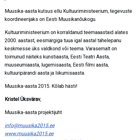
Muusika-aasta kutsus ellu Kultuuriministeerium, tegevuste
koordineerijaks on Eesti Muusikanõukogu.
Kultuuriministeerium on korraldanud teemaaastaid alates
2000. aastast, eesmärgiga tuua igal aastal tähelepanu
keskmesse üks valdkond või teema. Varasemalt on
toimunud näiteks kunstiaasta, Eesti Teatri Aasta,
muuseumiaasta, lugemisaasta, Eesti filmi aasta,
kultuuripärandi aasta ja liikumisaasta.
Muusika-aasta 2015. Kõlab hästi!
Kristel Üksvärav
,
Muusika-aasta projektijuht
info@muusika2015.ee
www.muusika2015.ee