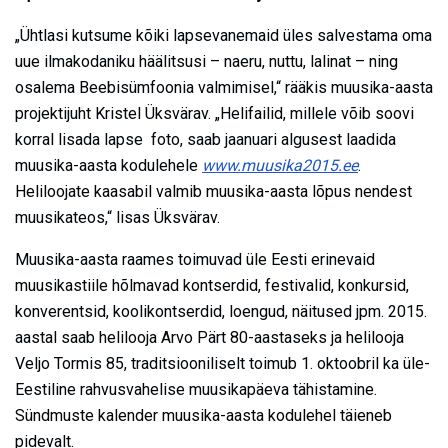
„Ühtlasi kutsume kõiki lapsevanemaid üles salvestama oma
uue ilmakodaniku häälitsusi – naeru, nuttu, lalinat – ning
osalema Beebisümfoonia valmimisel,“ rääkis muusika-aasta
projektijuht Kristel Üksvärav. „Helifailid, millele võib soovi
korral lisada lapse foto, saab jaanuari algusest laadida
muusika-aasta kodulehele
www.muusika2015.ee
.
Heliloojate kaasabil valmib muusika-aasta lõpus nendest
muusikateos,“ lisas Üksvärav.
Muusika-aasta raames toimuvad üle Eesti erinevaid
muusikastiile hõlmavad kontserdid, festivalid, konkursid,
konverentsid, koolikontserdid, loengud, näitused jpm. 2015.
aastal saab helilooja Arvo Pärt 80-aastaseks ja helilooja
Veljo Tormis 85, traditsiooniliselt toimub 1. oktoobril ka üle-
Eestiline rahvusvahelise muusikapäeva tähistamine.
Sündmuste kalender muusika-aasta kodulehel täieneb
pidevalt.