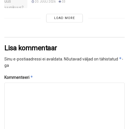
20. JUULI 2026
33
LOAD MORE
Lisa kommentaar
*
Sinu e-postiaadressi ei avaldata.
Nõutavad väljad on tähistatud
-
ga
*
Kommenteeri