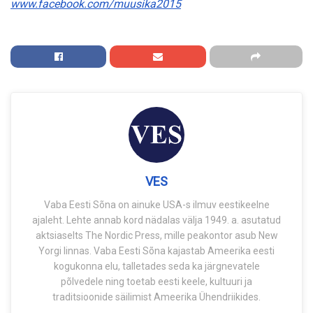
www.facebook.com/muusika2015
VES
Vaba Eesti Sõna on ainuke USA-s ilmuv eestikeelne
ajaleht. Lehte annab kord nädalas välja 1949. a. asutatud
aktsiaselts The Nordic Press, mille peakontor asub New
Yorgi linnas. Vaba Eesti Sõna kajastab Ameerika eesti
kogukonna elu, talletades seda ka järgnevatele
põlvedele ning toetab eesti keele, kultuuri ja
traditsioonide säilimist Ameerika Ühendriikides.