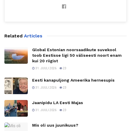
Related
Articles
Global Estonian noorsaadikute suvekool
toob Eestisse ligi 50 väliseesti noort enam
kui 20 riigist
31. JUULI 2026
23
Eesti kanapuljong Ameerika hernesupis
31. JUULI 2026
23
Jaanipidu LA Eesti Majas
31. JUULI 2026
23
Mis oli uus juunikuus?