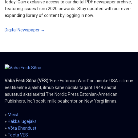
today! Gain exclusive access to our digital PDF newspaper archive,
featuring issues from 2020 onwards. Stay updated with our ever-
expanding library of content by logging in now.
Digital Newspaper →
Vaba Eesti Sõna (VES)
'Free Estonian Word' on ainuke USA-s ilmuv
eestikeelne ajaleht, ilmub kahe nädala tagant 1949 aastal
asutatud aktsiaseltsi The Nordic Press Estonian-American
Publishers, Inc.’i poolt, mille peakontor on New Yorgi linnas.
»
Meist
»
Hakka lugejaks
»
Võta ühendust
»
Toeta VES