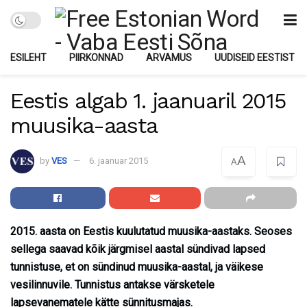
ESILEHT
PIIRKONNAD
ARVAMUS
UUDISEID EESTIST
Eestis algab 1. jaanuaril 2015
muusika-aasta
A
by
VES
6. jaanuar 2015
A
2015. aasta on Eestis kuulutatud muusika-aastaks. Seoses
sellega saavad kõik järgmisel aastal sündivad lapsed
tunnistuse, et on sündinud muusika-aastal, ja väikese
vesilinnuvile. Tunnistus antakse värsketele
lapsevanematele kätte sünnitusmajas.