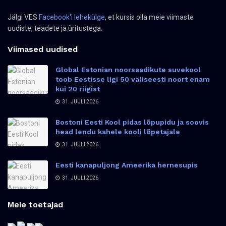
Jälgi VES
Facebook'i lehekülge
, et kursis olla meie viimaste
uudiste, teadete ja üritustega.
Viimased uudised
Global Estonian noorsaadikute suvekool
toob Eestisse ligi 50 väliseesti noort enam
kui 20 riigist
31. JUULI 2026
Bostoni Eesti Kool pidas lõpupidu ja soovis
head lendu kahele kooli lõpetajale
31. JUULI 2026
Eesti kanapuljong Ameerika hernesupis
31. JUULI 2026
Meie toetajad