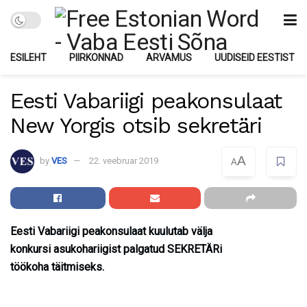
ESILEHT
PIIRKONNAD
ARVAMUS
UUDISEID EESTIST
Eesti Vabariigi peakonsulaat
New Yorgis otsib sekretäri
A
by
VES
22. veebruar 2019
A
Eesti Vabariigi peakonsulaat kuulutab välja
konkursi asukohariigist palgatud SEKRETÄRi
töökoha täitmiseks.