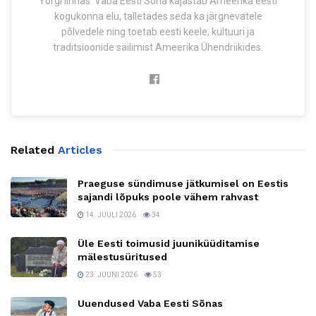
Yorgi linnas. Vaba Eesti Sõna kajastab Ameerika eesti
kogukonna elu, talletades seda ka järgnevatele
põlvedele ning toetab eesti keele, kultuuri ja
traditsioonide säilimist Ameerika Ühendriikides.
Related
Articles
Praeguse sündimuse jätkumisel on Eestis
sajandi lõpuks poole vähem rahvast
14. JUULI 2026
34
Üle Eesti toimusid juuniküüditamise
mälestusüritused
23. JUUNI 2026
53
Uuendused Vaba Eesti Sõnas