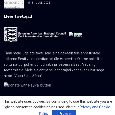
31. JUULI 2026
Meie toetajad
Tänu meie lugejate toetusele ja heldekäelistele annetustele
jätkame Eesti vaimu levitamist üle Ameerika. Oleme poliitiliselt
sõltumatud, pühendunud vaba ja iseseisva Eesti Vabariigi
toetamisele. Meie ajaleht ja selle töötajad kannavad uhkusega
nime: 'Vaba Eesti Sõna.'
This website uses cookies. By continuing to use this website you are
giving consent to cookies being used. Visit our
Privacy and Cookie
© 2024 The Nordic Press Estonian-American Publishers, Inc. All Rights
Reserved.
Policy
.
I Agree