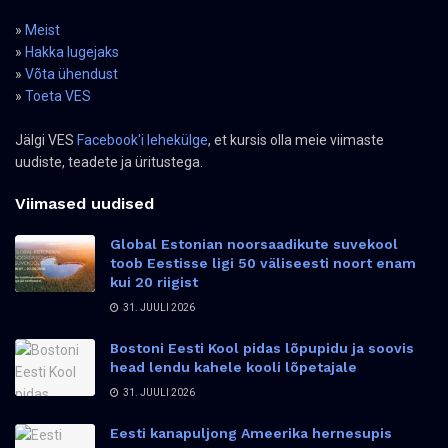
»
Meist
»
Hakka lugejaks
»
Võta ühendust
»
Toeta VES
Jälgi VES
Facebook'i lehekülge
, et kursis olla meie viimaste
uudiste, teadete ja üritustega.
Viimased uudised
Global Estonian noorsaadikute suvekool
toob Eestisse ligi 50 väliseesti noort enam
kui 20 riigist
31. JUULI 2026
Bostoni Eesti Kool pidas lõpupidu ja soovis
head lendu kahele kooli lõpetajale
31. JUULI 2026
Eesti kanapuljong Ameerika hernesupis