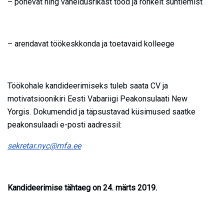
– põnevat ning vaheldusrikast tööd ja rohkelt suhtlemist
– arendavat töökeskkonda ja toetavaid kolleege
Töökohale kandideerimiseks tuleb saata CV ja
motivatsioonikiri Eesti Vabariigi Peakonsulaati New
Yorgis. Dokumendid ja täpsustavad küsimused saatke
peakonsulaadi e-posti aadressil:
sekretar.nyc@mfa.ee
Kandideerimise tähtaeg on 24. märts 2019.