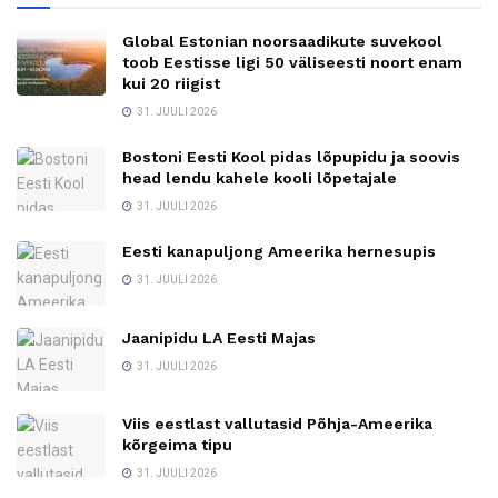
Global Estonian noorsaadikute suvekool
toob Eestisse ligi 50 väliseesti noort enam
kui 20 riigist
31. JUULI 2026
Bostoni Eesti Kool pidas lõpupidu ja soovis
head lendu kahele kooli lõpetajale
31. JUULI 2026
Eesti kanapuljong Ameerika hernesupis
31. JUULI 2026
Jaanipidu LA Eesti Majas
31. JUULI 2026
Viis eestlast vallutasid Põhja-Ameerika
kõrgeima tipu
31. JUULI 2026