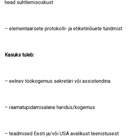
head suhtlemisoskust
– elementaarsete protokolli- ja etiketinõuete tundmist
Kasuks tuleb:
– eelnev töökogemus sekretäri või assistendina
– raamatupidamisalane haridus/kogemus
– teadmised Eesti ja/või USA avalikust teenistusest