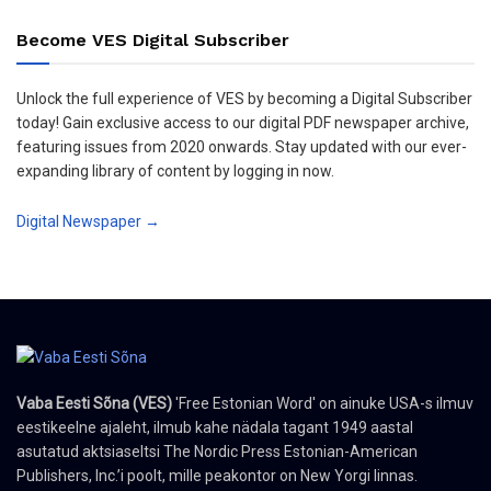
Become VES Digital Subscriber
Unlock the full experience of VES by becoming a Digital Subscriber
today! Gain exclusive access to our digital PDF newspaper archive,
featuring issues from 2020 onwards. Stay updated with our ever-
expanding library of content by logging in now.
Digital Newspaper →
Vaba Eesti Sõna (VES)
'Free Estonian Word' on ainuke USA-s ilmuv
eestikeelne ajaleht, ilmub kahe nädala tagant 1949 aastal
asutatud aktsiaseltsi The Nordic Press Estonian-American
Publishers, Inc.’i poolt, mille peakontor on New Yorgi linnas.