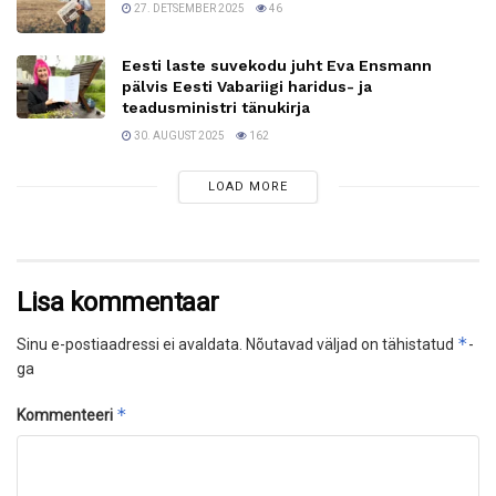
27. DETSEMBER 2025
46
Eesti laste suvekodu juht Eva Ensmann
pälvis Eesti Vabariigi haridus- ja
teadusministri tänukirja
30. AUGUST 2025
162
LOAD MORE
Lisa kommentaar
*
Sinu e-postiaadressi ei avaldata.
Nõutavad väljad on tähistatud
-
ga
*
Kommenteeri