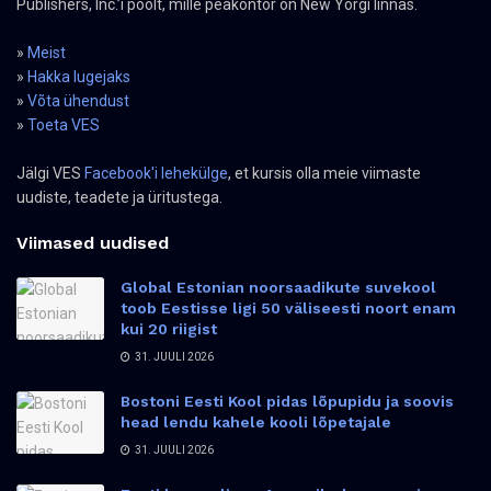
Publishers, Inc.’i poolt, mille peakontor on New Yorgi linnas.
»
Meist
»
Hakka lugejaks
»
Võta ühendust
»
Toeta VES
Jälgi VES
Facebook'i lehekülge
, et kursis olla meie viimaste
uudiste, teadete ja üritustega.
Viimased uudised
Global Estonian noorsaadikute suvekool
toob Eestisse ligi 50 väliseesti noort enam
kui 20 riigist
31. JUULI 2026
Bostoni Eesti Kool pidas lõpupidu ja soovis
head lendu kahele kooli lõpetajale
31. JUULI 2026