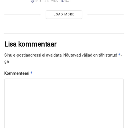
30. AUGUST 2025
162
LOAD MORE
Lisa kommentaar
*
Sinu e-postiaadressi ei avaldata.
Nõutavad väljad on tähistatud
-
ga
*
Kommenteeri