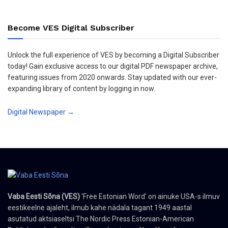
Become VES Digital Subscriber
Unlock the full experience of VES by becoming a Digital Subscriber
today! Gain exclusive access to our digital PDF newspaper archive,
featuring issues from 2020 onwards. Stay updated with our ever-
expanding library of content by logging in now.
Digital Newspaper →
Vaba Eesti Sõna (VES)
'Free Estonian Word' on ainuke USA-s ilmuv
eestikeelne ajaleht, ilmub kahe nädala tagant 1949 aastal
asutatud aktsiaseltsi The Nordic Press Estonian-American