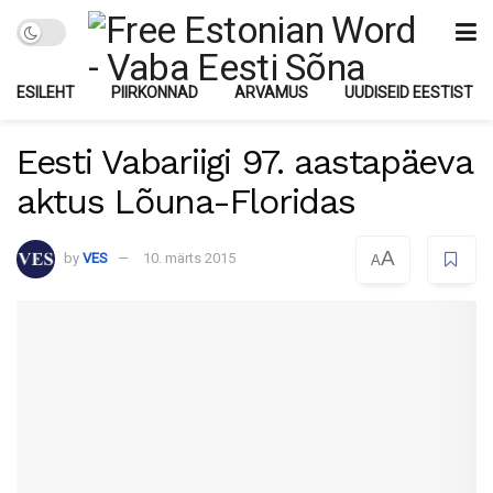
ESILEHT
PIIRKONNAD
ARVAMUS
UUDISEID EESTIST
Eesti Vabariigi 97. aastapäeva
aktus Lõuna-Floridas
A
by
VES
10. märts 2015
A