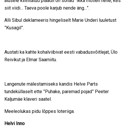
alusele kinnitatud plaadil on sõnad “Ikka mõtlen neile, kes
siit viidi… Taeva poole karjub nende äng…”.
Alli Sibul deklameeris hingeliselt Marie Underi luuletust
”Kusagil”.
Austati ka kahte kohalviibivat eesti vabadusvõitlejat, Ülo
Reivikut ja Elmar Saarniitu.
Langenute mälestamiseks kandis Helve Parts
tundeküllaselt ette ”Puhake, paremad pojad” Peeter
Kaljumäe klaveri saatel.
Meeleolukas pidu lõppes loteriiga.
Helvi Inno