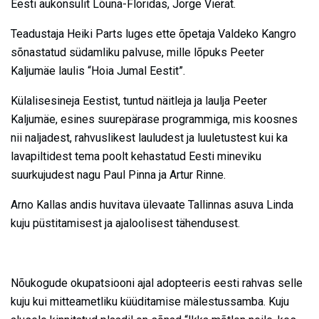
Eesti aukonsulit Lõuna-Floridas, Jorge Vierat.
Teadustaja Heiki Parts luges ette õpetaja Valdeko Kangro
sõnastatud südamliku palvuse, mille lõpuks Peeter
Kaljumäe laulis “Hoia Jumal Eestit”.
Külalisesineja Eestist, tuntud näitleja ja laulja Peeter
Kaljumäe, esines suurepärase programmiga, mis koosnes
nii naljadest, rahvuslikest lauludest ja luuletustest kui ka
lavapiltidest tema poolt kehastatud Eesti mineviku
suurkujudest nagu Paul Pinna ja Artur Rinne.
Arno Kallas andis huvitava ülevaate Tallinnas asuva Linda
kuju püstitamisest ja ajaloolisest tähendusest.
Nõukogude okupatsiooni ajal adopteeris eesti rahvas selle
kuju kui mitteametliku küüditamise mälestussamba. Kuju