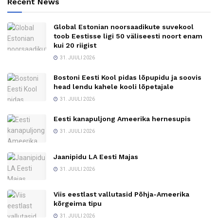
Recent News
Global Estonian noorsaadikute suvekool
toob Eestisse ligi 50 väliseesti noort enam
kui 20 riigist
31. JUULI 2026
Bostoni Eesti Kool pidas lõpupidu ja soovis
head lendu kahele kooli lõpetajale
31. JUULI 2026
Eesti kanapuljong Ameerika hernesupis
31. JUULI 2026
Jaanipidu LA Eesti Majas
31. JUULI 2026
Viis eestlast vallutasid Põhja-Ameerika
kõrgeima tipu
31. JUULI 2026