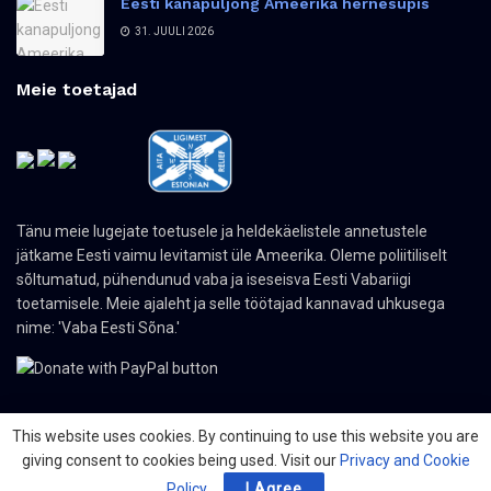
Eesti kanapuljong Ameerika hernesupis
31. JUULI 2026
Meie toetajad
Tänu meie lugejate toetusele ja heldekäelistele annetustele
jätkame Eesti vaimu levitamist üle Ameerika. Oleme poliitiliselt
sõltumatud, pühendunud vaba ja iseseisva Eesti Vabariigi
toetamisele. Meie ajaleht ja selle töötajad kannavad uhkusega
nime: 'Vaba Eesti Sõna.'
This website uses cookies. By continuing to use this website you are
giving consent to cookies being used. Visit our
Privacy and Cookie
© 2024 The Nordic Press Estonian-American Publishers, Inc. All Rights
Reserved.
Policy
.
I Agree