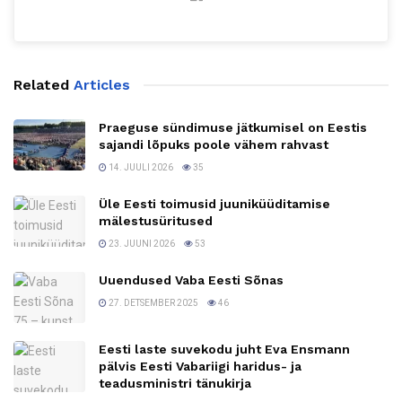
Related
Articles
Praeguse sündimuse jätkumisel on Eestis
sajandi lõpuks poole vähem rahvast
14. JUULI 2026
35
Üle Eesti toimusid juuniküüditamise
mälestusüritused
23. JUUNI 2026
53
Uuendused Vaba Eesti Sõnas
27. DETSEMBER 2025
46
Eesti laste suvekodu juht Eva Ensmann
pälvis Eesti Vabariigi haridus- ja
teadusministri tänukirja