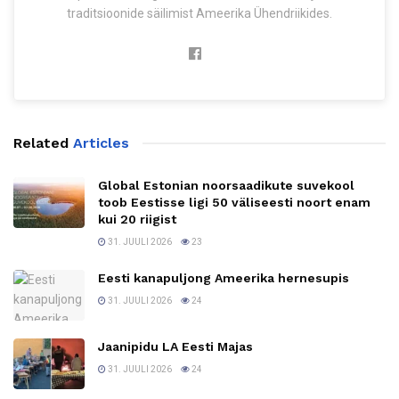
traditsioonide säilimist Ameerika Ühendriikides.
Related
Articles
Global Estonian noorsaadikute suvekool
toob Eestisse ligi 50 väliseesti noort enam
kui 20 riigist
31. JUULI 2026
23
Eesti kanapuljong Ameerika hernesupis
31. JUULI 2026
24
Jaanipidu LA Eesti Majas
31. JUULI 2026
24