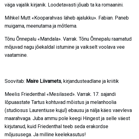
väga vajalik kirjanik. Loodetavasti jõuab ta ka romaanini.
Mihkel Mutt «Kooparahvas läheb ajalukku». Fabian. Paneb
muigama, meenutama ja mõtlema.
Tõnu Õnnepalu «Mandala». Varrak. Tõnu Õnnepalu raamatud
mõjuvad nagu jõekaldal istumine ja vaikselt voolava vee
vaatamine.
Soovitab:
Maire Liivamets
, kirjandusteadlane ja kriitik
Meelis Friedenthal «Mesilased». Varrak. 17. sajandi
lõpuaastate Tartus kohtuvad mõistus ja melanhoolia
(studiosus Laurentiuse kujul) ebausu ja nälja käes vaevleva
maarahvaga. Juba ammu pole keegi Hingest ja selle väest
kirjutanud, kuid Friedenthal teeb seda erakordse
mõjususega. Ja milline keelekasutus!