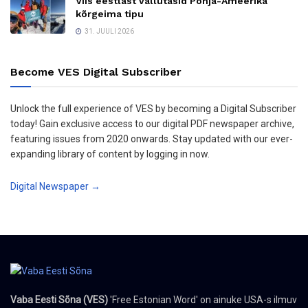
Viis eestlast vallutasid Põhja-Ameerika
kõrgeima tipu
31. JUULI 2026
Become VES Digital Subscriber
Unlock the full experience of VES by becoming a Digital Subscriber
today! Gain exclusive access to our digital PDF newspaper archive,
featuring issues from 2020 onwards. Stay updated with our ever-
expanding library of content by logging in now.
Digital Newspaper →
Vaba Eesti Sõna (VES)
'Free Estonian Word' on ainuke USA-s ilmuv