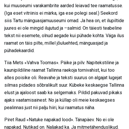
kui muuseumi varakambrite aarded leiavad tee raamatusse.
(Iga eset vitriinis ei märka, iga ese polegi seal.) Seekord
siis Tartu mänguasjamuuseumi omad. Ja hea on, et ilupiltide
juures ei ole mingid ilujutud ja –salmid. On täiesti teabeline
tekst nii esemete, olnud aegade kui pühade kohta. Väga ilus
raamat on täis pilte, millel jõuluehted, mänguasjad ja
pühadekaardid.
Tiia Mets «Vahva Toomas». Päike ja pilv. Napitekstiline ja
kaunipildiline raamat Tallinna raekoja tornivahist, kui too
alles poisike oli. Reavahe ja teksti suurus on algajat lugejat
silmas pidades sõbralikult suur. Kübeke keskaegse Tallinna
elust ja ajaloost saab ka selgemaks. Pildid pakuvad pikaks
ajaks vaatamisainest. No ja küllap oli meie keskaegses
pealinnas just nii palju hiiri, kui raamatus näha.
Piret Raud «Natuke napakad lood». Tänapäev. No ei ole
napakad. Nutikad on. Naljakad ka. Ja mitmetähenduslikud.