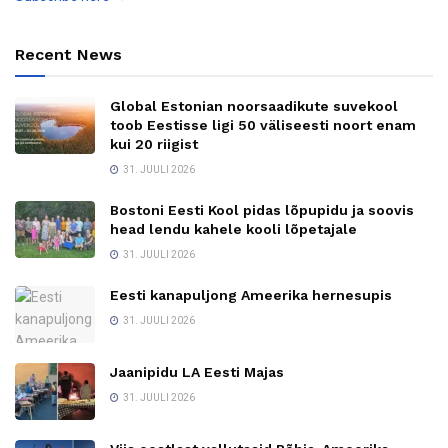
Recent News
Global Estonian noorsaadikute suvekool
toob Eestisse ligi 50 väliseesti noort enam
kui 20 riigist
31. JUULI 2026
Bostoni Eesti Kool pidas lõpupidu ja soovis
head lendu kahele kooli lõpetajale
31. JUULI 2026
Eesti kanapuljong Ameerika hernesupis
31. JUULI 2026
Jaanipidu LA Eesti Majas
31. JUULI 2026