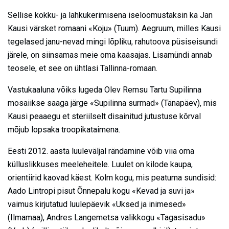
Sellise kokku- ja lahkukerimisena iseloomustaksin ka Jan
Kausi värsket romaani «Koju» (Tuum). Aegruum, milles Kausi
tegelased janu-nevad mingi lõpliku, rahutoova püsiseisundi
järele, on siinsamas meie oma kaasajas. Lisamündi annab
teosele, et see on ühtlasi Tallinna-romaan.
Vastukaaluna võiks lugeda Olev Remsu Tartu Supilinna
mosaiikse saaga järge «Supilinna surmad» (Tänapäev), mis
Kausi peaaegu et steriilselt disainitud jutustuse kõrval
mõjub lopsaka troopikataimena.
Eesti 2012. aasta luuleväljal rändamine võib viia oma
külluslikkuses meeleheitele. Luulet on kilode kaupa,
orientiirid kaovad käest. Kolm kogu, mis peatuma sundisid:
Aado Lintropi pisut Õnnepalu kogu «Kevad ja suvi ja»
vaimus kirjutatud luulepäevik «Uksed ja inimesed»
(Ilmamaa), Andres Langemetsa valikkogu «Tagasisadu»