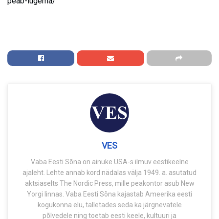
peab-lugema/
VES
Vaba Eesti Sõna on ainuke USA-s ilmuv eestikeelne
ajaleht. Lehte annab kord nädalas välja 1949. a. asutatud
aktsiaselts The Nordic Press, mille peakontor asub New
Yorgi linnas. Vaba Eesti Sõna kajastab Ameerika eesti
kogukonna elu, talletades seda ka järgnevatele
põlvedele ning toetab eesti keele, kultuuri ja