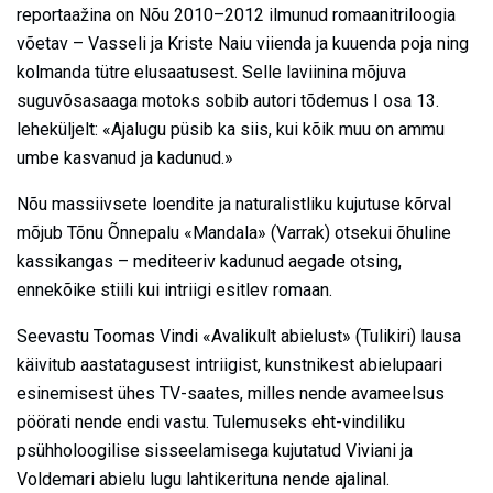
reportaažina on Nõu 2010–2012 ilmunud romaanitriloogia
võetav – Vasseli ja Kriste Naiu viienda ja kuuenda poja ning
kolmanda tütre elusaatusest. Selle laviinina mõjuva
suguvõsasaaga motoks sobib autori tõdemus I osa 13.
leheküljelt: «Ajalugu püsib ka siis, kui kõik muu on ammu
umbe kasvanud ja kadunud.»
Nõu massiivsete loendite ja naturalistliku kujutuse kõrval
mõjub Tõnu Õnnepalu «Mandala» (Varrak) otsekui õhuline
kassikangas – mediteeriv kadunud aegade otsing,
ennekõike stiili kui intriigi esitlev romaan.
Seevastu Toomas Vindi «Avalikult abielust» (Tulikiri) lausa
käivitub aastatagusest intriigist, kunstnikest abielupaari
esinemisest ühes TV-saates, milles nende avameelsus
pöörati nende endi vastu. Tulemuseks eht-vindiliku
psühholoogilise sisseelamisega kujutatud Viviani ja
Voldemari abielu lugu lahtikerituna nende ajalinal.