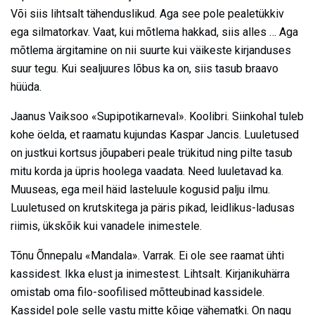
Või siis lihtsalt tähenduslikud. Aga see pole pealetükkiv
ega silmatorkav. Vaat, kui mõtlema hakkad, siis alles … Aga
mõtlema ärgitamine on nii suurte kui väikeste kirjanduses
suur tegu. Kui sealjuures lõbus ka on, siis tasub braavo
hüüda.
Jaanus Vaiksoo «Supipotikarneval». Koolibri. Siinkohal tuleb
kohe öelda, et raamatu kujundas Kaspar Jancis. Luuletused
on justkui kortsus jõupaberi peale trükitud ning pilte tasub
mitu korda ja üpris hoolega vaadata. Need luuletavad ka.
Muuseas, ega meil häid lasteluule kogusid palju ilmu.
Luuletused on krutskitega ja päris pikad, leidlikus-ladusas
riimis, ükskõik kui vanadele inimestele.
Tõnu Õnnepalu «Mandala». Varrak. Ei ole see raamat ühti
kassidest. Ikka elust ja inimestest. Lihtsalt. Kirjanikuhärra
omistab oma filo-soofilised mõtteubinad kassidele.
Kassidel pole selle vastu mitte kõige vähematki. On nagu