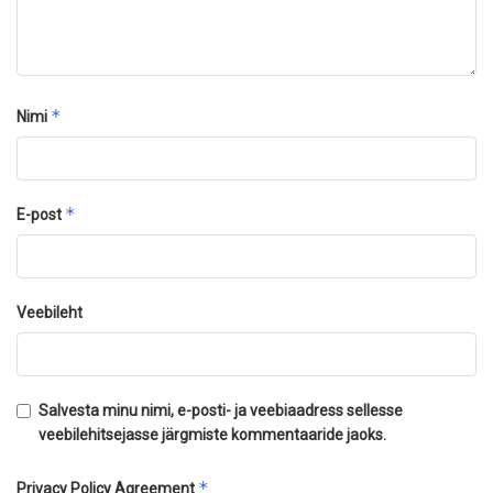
*
Nimi
*
E-post
Veebileht
Salvesta minu nimi, e-posti- ja veebiaadress sellesse
veebilehitsejasse järgmiste kommentaaride jaoks.
*
Privacy Policy Agreement