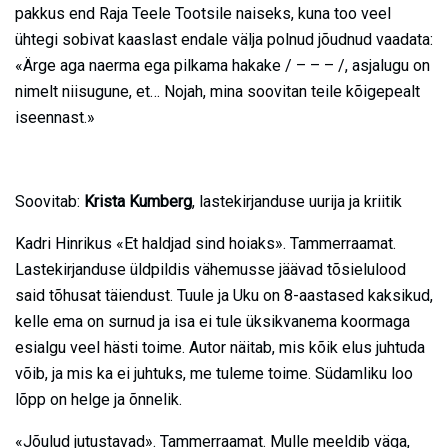
pakkus end Raja Teele Tootsile naiseks, kuna too veel
ühtegi sobivat kaaslast endale välja polnud jõudnud vaadata:
«Ärge aga naerma ega pilkama hakake / – – – /, asjalugu on
nimelt niisugune, et… Nojah, mina soovitan teile kõigepealt
iseennast.»
Soovitab:
Krista Kumberg
, lastekirjanduse uurija ja kriitik
Kadri Hinrikus «Et haldjad sind hoiaks». Tammerraamat.
Lastekirjanduse üldpildis vähemusse jäävad tõsielulood
said tõhusat täiendust. Tuule ja Uku on 8-aastased kaksikud,
kelle ema on surnud ja isa ei tule üksikvanema koormaga
esialgu veel hästi toime. Autor näitab, mis kõik elus juhtuda
võib, ja mis ka ei juhtuks, me tuleme toime. Südamliku loo
lõpp on helge ja õnnelik.
«Jõulud jutustavad». Tammerraamat. Mulle meeldib väga,