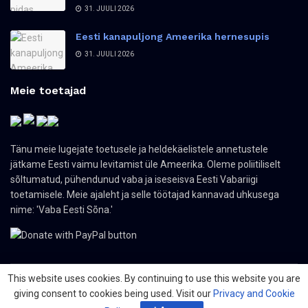
31. JUULI 2026
Eesti kanapuljong Ameerika hernesupis
31. JUULI 2026
Meie toetajad
Tänu meie lugejate toetusele ja heldekäelistele annetustele
jätkame Eesti vaimu levitamist üle Ameerika. Oleme poliitiliselt
sõltumatud, pühendunud vaba ja iseseisva Eesti Vabariigi
toetamisele. Meie ajaleht ja selle töötajad kannavad uhkusega
nime: 'Vaba Eesti Sõna.'
This website uses cookies. By continuing to use this website you are
giving consent to cookies being used. Visit our
Privacy and Cookie
© 2024 The Nordic Press Estonian-American Publishers, Inc. All Rights