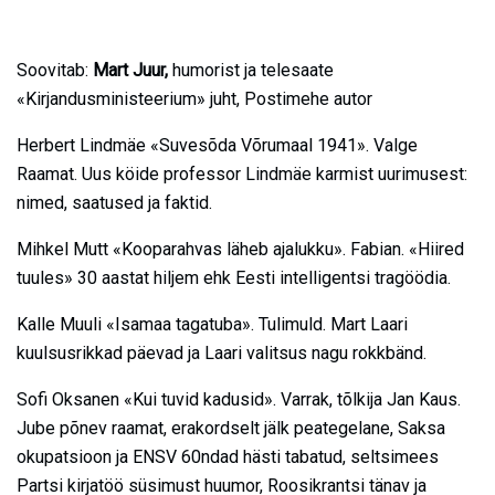
Soovitab:
Mart Juur,
humorist ja telesaate
«Kirjandusministeerium» juht, Postimehe autor
Herbert Lindmäe «Suvesõda Võrumaal 1941». Valge
Raamat. Uus köide professor Lindmäe karmist uurimusest:
nimed, saatused ja faktid.
Mihkel Mutt «Kooparahvas läheb ajalukku». Fabian. «Hiired
tuules» 30 aastat hiljem ehk Eesti intelligentsi tragöödia.
Kalle Muuli «Isamaa tagatuba». Tulimuld. Mart Laari
kuulsusrikkad päevad ja Laari valitsus nagu rokk­bänd.
Sofi Oksanen «Kui tuvid kadusid». Varrak, tõlkija Jan Kaus.
Jube põnev raamat, erakordselt jälk peategelane, Saksa
okupatsioon ja ENSV 60ndad hästi tabatud, seltsimees
Partsi kirjatöö süsimust huumor, Roosikrantsi tänav ja