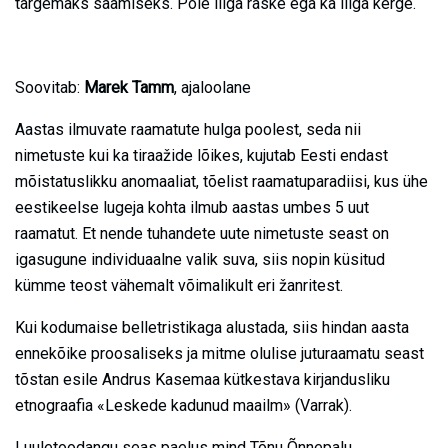
targemaks saamiseks. Pole liiga raske ega ka liiga kerge.
Soovitab:
Marek Tamm
, ajaloolane
Aastas ilmuvate raamatute hulga poolest, seda nii
nimetuste kui ka tiraažide lõikes, kujutab Eesti endast
mõistatuslikku anomaaliat, tõelist raamatuparadiisi, kus ühe
eestikeelse lugeja kohta ilmub aastas umbes 5 uut
raamatut. Et nende tuhandete uute nimetuste seast on
igasugune individuaalne valik suva, siis nopin küsitud
kümme teost vähemalt võimalikult eri žanritest.
Kui kodumaise belletristikaga alustada, siis hindan aasta
ennekõike proosaliseks ja mitme olulise juturaamatu seast
tõstan esile Andrus Kasemaa kütkestava kirjandusliku
etnograafia «Leskede kadunud maailm» (Varrak).
Luuletoodangu seas paelus mind Tõnu Õnnepalu