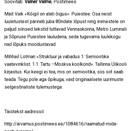
Soovitab:
Valner Valme
, Postimees
Mait Vaik «Kõigil on alati õigus». Puiestee. Osa neist
luuletustest pärineb juba 80ndate lõpust ning inimestele on
paljud siinsed tekstid tuttavad Vennaskonna, Metro Luminali
ja Sõpruse Puiestee lauludena, seda tugevama luulekogu
nad lõpuks moodustavad.
Mihhail Lotman «Struktuur ja vabadus 1: Semiootika
vaatevinklist. 1.1. Tartu –Moskva koolkond». Tallinna Ülikooli
kirjastus. Kui keegi ei tea, mis on semiootika, siis siit saab
teada. Tegu pole aga õpikuga, vaid originaalsete uurimuste
selgesõnaliste tulemustega.
Täistekst aadressil:
http://arvamus.postimees.ee/1084616/raamatud-mida-