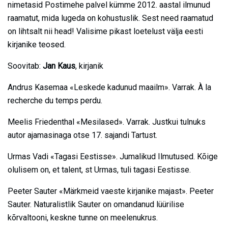
nimetasid Postimehe palvel kümme 2012. aastal ilmunud
raamatut, mida lugeda on kohustuslik. Sest need raamatud
on lihtsalt nii head! Valisime pikast loetelust välja eesti
kirjanike teosed.
Soovitab:
Jan Kaus
, kirjanik
Andrus Kasemaa «Leskede kadunud maailm». Varrak. À la
recherche du temps perdu.
Meelis Friedenthal «Mesilased». Varrak. Justkui tulnuks
autor ajamasinaga otse 17. sajandi Tartust.
Urmas Vadi «Tagasi Eestisse». Jumalikud Ilmutused. Kõige
olulisem on, et talent, st Urmas, tuli tagasi Eestisse.
Peeter Sauter «Märkmeid vaeste kirjanike majast». Peeter
Sauter. Naturalistlik Sauter on omandanud lüürilise
kõrvaltooni, keskne tunne on meelenukrus.