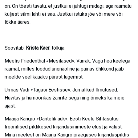
on. On tõesti tavatu, et justkui ei juhtugi midagi, aga raamatu
küljest silmi lahti ei saa. Justkui istuks jõe või mere või
lõkke ääres.
Soovitab:
Krista Kaer
, tõlkija
Meelis Friedenthal «Mesilased». Varrak. Väga hea keelega
raamat, milles loodud unenäoline ja painav õhkkond jääb
meelde veel kauaks pärast lugemist.
Urmas Vadi «Tagasi Eestisse». Jumalikud Ilmutused.
Huvitav ja humoorikas žanrite segu ning õnneks ka meie
ajast.
Maarja Kangro «Dantelik auk». Eesti Keele Sihtasutus.
Iroonilised pildikesed kirjandusinimeste elust ja valust.
Minu meelest on Maarja Kangro praeguses kirjanduspildis