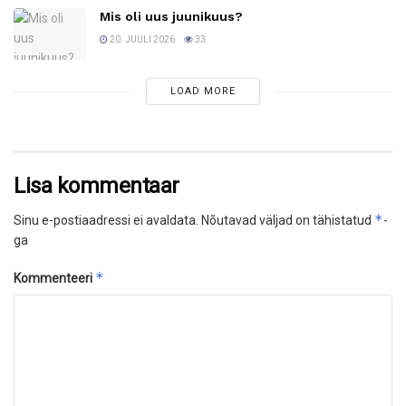
Mis oli uus juunikuus?
20. JUULI 2026
33
LOAD MORE
Lisa kommentaar
*
Sinu e-postiaadressi ei avaldata.
Nõutavad väljad on tähistatud
-
ga
*
Kommenteeri