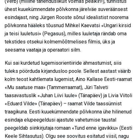
(Verb) (milline tähenduslikult võimas pealkiri!), tunnistus
ühest kuuekümnendate põlvkonna järelväe suveräänsest
esindajast, ning Jürgen Rooste sõnul idealistist noorema
põlvkonna hääleks tõusnud Mihkel Kaevatsi «Ungari kirsid
ja teisi luuletusi» (Pegasus), milles luuletaja rändab oma
tekstides otsekui kolmemõõtmelises filmis, üks ja
seesama vaataja ja operaatori silm.
Kui sai kurdetud lugemis­orientiiride ähmastumist, siis
tuleks pöörduda kirjandusloo poole. Sellest aastast väärib
kolm teost kahtlemata lugemist, Aino Kallase Eesti-raamat
«Mu saatuse maa» (Tammerraamat), Jüri Talveti
taasavastuslik «Juhan Liivi luule» (Tänapäev) ja Livia Viitoli
«Eduard Vilde» (Tänapäev) – raamat Vilde taassünnist
traagikuna. Eesti kuuekümnendate põlvkonna ühe hilinenud
esindaja elupeegeldusi ajastute vahetumise taustal
peegeldab siinkirjutaja romaan «Tund enne igavikku» (Eesti
Keele Sihtasutus). Olgu see soovitus esitatud viisil, nagu