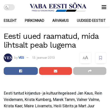
ESILEHT
PIIRKONNAD
ARVAMUS
UUDISEID EESTIST
Eesti uued raamatud, mida
lihtsalt peab lugema
A
by
VES
13. jaanuar 2013
A
Eesti tuntud kirjandus- ja kultuuritegelased Jan Kaus, Rein
Veidemann, Krista Kumberg, Marek Tamm, Valner Valme,
Krista Kaer, Maire Liivamets, Heili Sibrits ja Mart Juur