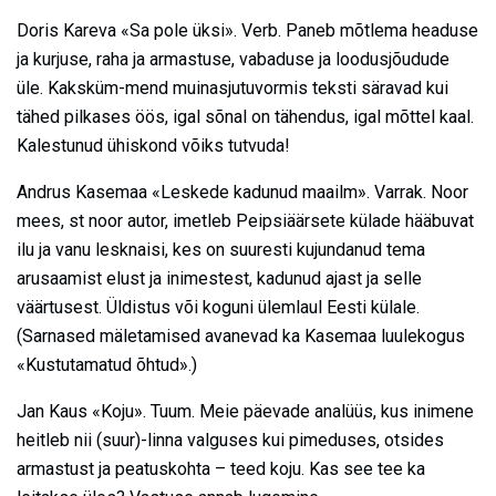
Doris Kareva «Sa pole üksi». Verb. Paneb mõtlema headuse
ja kurjuse, raha ja armastuse, vabaduse ja loodusjõudude
üle. Kaksküm-mend muinasjutuvormis teksti säravad kui
tähed pilkases öös, igal sõnal on tähendus, igal mõttel kaal.
Kalestunud ühiskond võiks tutvuda!
Andrus Kasemaa «Leskede kadunud maailm». Varrak. Noor
mees, st noor autor, imetleb Peipsiäärsete külade hääbuvat
ilu ja vanu lesknaisi, kes on suuresti kujundanud tema
arusaamist elust ja inimestest, kadunud ajast ja selle
väärtusest. Üldistus või koguni ülemlaul Eesti külale.
(Sarnased mäletamised avanevad ka Kasemaa luulekogus
«Kustutamatud õhtud».)
Jan Kaus «Koju». Tuum. Meie päevade analüüs, kus inimene
heitleb nii (suur)-linna valguses kui pimeduses, otsides
armastust ja peatuskohta – teed koju. Kas see tee ka