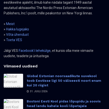
eestikeelne ajaleht, ilmub kahe nädala tagant 1949 aastal
asutatud aktsiaseltsi The Nordic Press Estonian-American
Publishers, Inc.’i poolt, mille peakontor on New Yorgi linnas.
»
Meist
»
Hakka lugejaks
»
Võta ühendust
»
Toeta VES
Jälgi VES
Facebook'i lehekülge
, et kursis olla meie viimaste
uudiste, teadete ja üritustega.
Viimased uudised
Global Estonian noorsaadikute suvekool
toob Eestisse ligi 50 väliseesti noort enam
kui 20 riigist
31. JUULI 2026
Bostoni Eesti Kool pidas lõpupidu ja soovis
head lendu kahele kooli lõpetajale