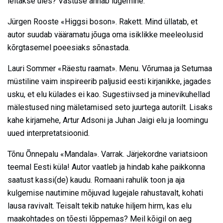
leitakse üles? Vastuse annab lugemine.
Jürgen Rooste «Higgsi boson». Rakett. Mind üllatab, et
autor suudab vääramatu jõuga oma isiklikke meeleolusid
kõrgtasemel poeesiaks sõnastada.
Lauri Sommer «Räestu raamat». Menu. Võrumaa ja Setumaa
müstiline vaim inspireerib paljusid eesti kirjanikke, jagades
usku, et elu külades ei kao. Sugestiivsed ja minevikuhellad
mälestused ning mäletamised seto juurtega autorilt. Lisaks
kahe kirjamehe, Artur Adsoni ja Juhan Jaigi elu ja loomingu
uued interpretatsioonid.
Tõnu Õnnepalu «Mandala». Varrak. Järjekordne variatsioon
teemal Eesti küla! Autor vaatleb ja hindab kahe paikkonna
saatust kassi(de) kaudu. Romaani rahulik toon ja aja
kulgemise nautimine mõjuvad lugejale rahustavalt, kohati
lausa ravivalt. Teisalt tekib natuke hiljem hirm, kas elu
maakohtades on tõesti lõppemas? Meil kõigil on aeg