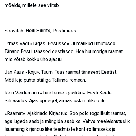
mõelda, millele see viitab.
Soovitab:
Heili Sibrits
, Postimees
Urmas Vadi «Tagasi Eestisse». Jumalikud Ilmutused.
Tänane Eesti, tänased eestlased. Hea huumoriga raamat,
mis võtab kokku ühe ajastu.
Jan Kaus «Koju». Tuum. Taas raamat tänasest Eestist.
Mõtlik ja puhta stiiliga Tallinna-romaan.
Rein Veidemann «Tund enne igavikku». Eesti Keele
Sihtasutus. Ajastupeegel, armastuskiri ülikoolile.
«Raamat». Ajakirjade Kirjastus. See pole tegelikult raamat,
aga lugeda saab ja mängida saab ka. Vahva meelelahutuslik
lauamäng kirjanduslike teadmiste kont-rollimiseks ja