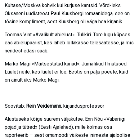
Kultase/Moskva kohvik kui kurjuse kantsid. Võrd-leks
Oksaneni uudisteost Paul Kuusbergi romaanidega, see on
tõsine kompliment, sest Kuusberg oli väga hea kirjanik.
Toomas Vint «Avalikult abielust». Tulikiri. Tore lugu küpses
eas abielupaarist, kes läheb lollakasse telesaatesse, ja mis
nendest edasi saab.
Marko Mägi «Maitsestatud kanad». Jumalikud Ilmutused.
Luulet neile, kes luulet ei loe. Eestis on palju poeete, kuid
on ainult üks Marko Mägi.
Soovitab:
Rein Veidemann
, kirjandusprofessor
Alustuseks kõige suurem väljakutse, Enn Nõu «Vabariigi
pojad ja tütred» (Eesti Ajalehed), mille kolmas osa
raporteerib – sest omamoodi väikeste inimeste ajaloolise