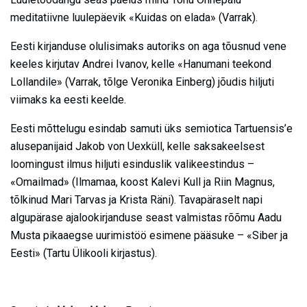
meditatiivne luulepäevik «Kuidas on elada» (Varrak).
Eesti kirjanduse olulisimaks autoriks on aga tõusnud vene
keeles kirjutav Andrei Ivanov, kelle «Hanumani teekond
Lollandile» (Varrak, tõlge Veronika Einberg) jõudis hiljuti
viimaks ka eesti keelde.
Eesti mõttelugu esindab samuti üks semiotica Tartuensis’e
alusepanijaid Jakob von Uexküll, kelle saksakeelsest
loomingust ilmus hiljuti esinduslik valikeestindus –
«Omailmad» (Ilmamaa, koost Kalevi Kull ja Riin Magnus,
tõlkinud Mari Tarvas ja Krista Räni). Tavapäraselt napi
algupärase ajalookirjanduse seast valmistas rõõmu Aadu
Musta pikaaegse uurimistöö esimene pääsuke – «Siber ja
Eesti» (Tartu Ülikooli kirjastus).